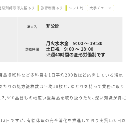
定薬剤師取得支援あり
教育制度あり
シフト制
大手チェーン
非公開
法人名
月火水木金 9：00 〜 19：30
土日祝 9：00 〜 18：00
勤務時間
※週40時間の変形労働制です
耳鼻咽喉科など多科目を1日平均200枚ほど応需している活気
あたりの処方箋枚数は平均18枚と、ゆとりを持って業務に取り
2,500品目もの幅広い医薬品を取り扱うため、深い知識が身に
13日ですが、有給休暇の完全消化を推進しており実質120日以