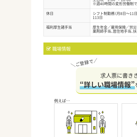
※週40時間の変形労働制
休日
シフト制勤務（月8日～11
113日
福利厚生諸手当
厚生年金／雇用保険／労災
薬剤師手当、居住地手当、扶
職場情報
求人票に書き
“詳しい職場情報”