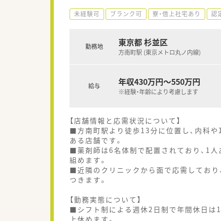
未経験可
ブランク可
寮・借上社宅あり
認
東京都 杉並区
勤務地
方南町駅 (東京メトロ丸ノ内線)
年収430万円～550万円
給与
※経験・年齢により考慮します
【店舗情報と応需状況について】
■方南町駅より徒歩13分に位置し、内科や
ある店舗です。
■薬剤師は6名体制で配置されており、1人
組めます。
■近隣のクリニックから面で応需しており、
つきます。
【勤務実態について】
■シフト制による週休2日制で年間休日は1
上休めます。