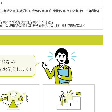
です
日）、有給休暇（法定通り）、慶弔休暇、産前・産後休暇、育児休業、他 ※年間休日
保険／薬剤師賠償責任保険／その他健保
養手当、時間外勤務手当、特別勤務地手当 、他 ※社内規定による
きれない
をお伝えします！