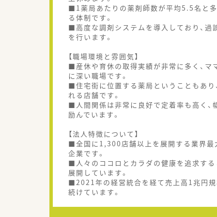
■1薬局あたりの薬剤師数が平均5.5名と
る体制です。
■高度な調剤システムを導入しており、過誤
を行います。
【職場環境と雰囲気】
■産休や育休の取得実績が非常に多く、マ
に深い職場です。
■住宅街に位置する薬局ということもあり
れる店舗です。
■人間関係は非常に良好で定着率も高く、
励んでいます。
【法人特徴について】
■全国に1,300店舗以上を展開する業界
企業です。
■人々のココロとカラダの健康を追求する
展開しています。
■2021年の経営統合を経て売上高1兆円
続けています。