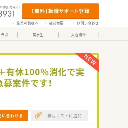
00
（祝日を除く）
【無料】転職サポート登録
企業の皆様へ
会社概要
お問い合わせ
マラボ
薬学生
支店紹介
日＋有休100％消化で実
急募案件です！
問い合わせる
検討リストに追加