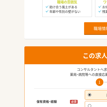
職場の雰囲気
ワ
助け合う風土がある
お
年齢や性別の壁がない
残
職場情
この求
コンサルタントへ求
薬局・病院等への直接応
1
保有資格・経験
必須