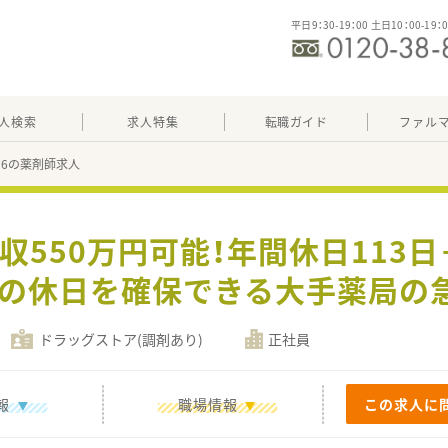
平日9：30-19：00 土日10：00-19：
人検索
求人特集
転職ガイド
ファル
476の薬剤師求人
収550万円可能！年間休日113
上の休日を確保できる大手薬局の
ドラッグストア(調剤あり)
正社員
報
職場情報
この求人に