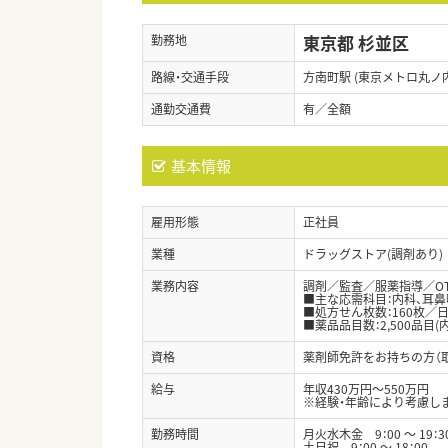
東京都 杉並区
勤務地
路線・交通手段
方南町駅 (東京メトロ丸ノ
通勤交通費
有／全額
基本情報
雇用形態
正社員
業種
ドラッグストア(調剤あり)
業務内容
調剤／監査／服薬指導／O
■主な応需科目：内科、耳鼻
■処方せん枚数：160枚／
■薬品品目数：2,500品目(
資格
薬剤師免許をお持ちの方（
給与
年収430万円～550万円
※経験・年齢により考慮し
勤務時間
月火水木金 9：00 〜 19：3
土日祝 9：00 〜 18：00