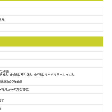
内線)
TC販売
咽喉科、皮膚科、整形外科、小児科、リハビリテーション科
日
内後発品200品目)
取得見込みの方を含む）
ます
0