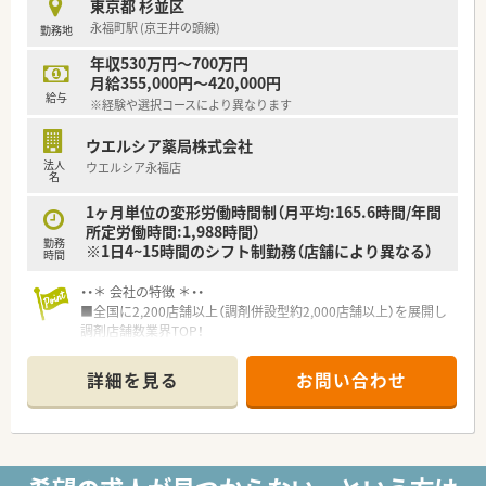
東京都 杉並区
永福町駅 (京王井の頭線)
勤務地
年収530万円～700万円
月給355,000円～420,000円
給与
※経験や選択コースにより異なります
ウエルシア薬局株式会社
法人
ウエルシア永福店
名
1ヶ月単位の変形労働時間制（月平均:165.6時間/年間
所定労働時間:1,988時間）
勤務
※1日4~15時間のシフト制勤務（店舗により異なる）
時間
・・＊ 会社の特徴 ＊・・
■全国に2,200店舗以上（調剤併設型約2,000店舗以上）を展開し
調剤店舗数業界TOP！
■店舗拡大に伴いキャリアアップできるポジションが多数あり！
頑張り次第で高給与も可能！
詳細を見る
お問い合わせ
■経験や勤務コースによりますが、経験の少ない方でも500万前
半スタートと業界TOP水準！
■職種や職域に合わせ、豊富な社内研修や外部組織と連携した研
修を用意されています
■薬剤師が中心の会社だからこそ活躍できるキャリアパスが多