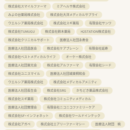
株式会社スマイルファーマ
ミアヘルサ株式会社
みよの台薬局株式会社
株式会社大洋メディカルサプライ
ウエルシア薬局株式会社
株式会社スギ薬局
有限会社サンワ
株式会社TUMUGU
株式会社鈴木薬局
H2STATION株式会社
株式会社クリニカルサポート
医療法人社団永寿会
医療法人社団昌医会
株式会社ケアブレーン
有限会社延寿
株式会社ベストメディカルライフ
オーケー株式会社
医療法人社団東光会
株式会社アルファーマ
有限会社シード
株式会社ユニスマイル
医療法人社団城東桐和会
ウエルシア薬局株式会社
株式会社メディカルアメニティ
医療法人社団長生会
株式会社SRG
かちどき薬品株式会社
株式会社スギ薬局
株式会社コミュニティメディカル
医療法人社団實理会
有限会社ニコニコファミリーケア
株式会社SF・インフォネット
株式会社ワールドインテック
株式会社アガペ
株式会社エアリーファーマシー
医療法人財団 暁