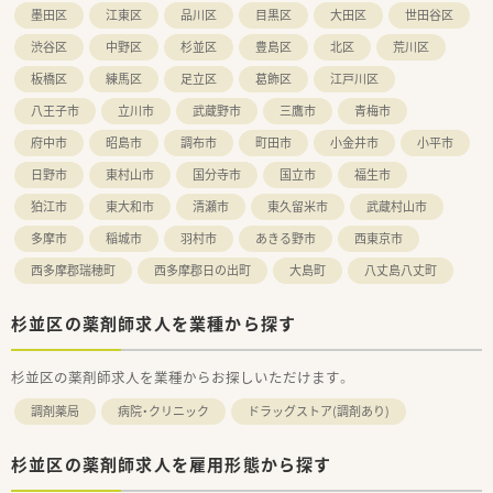
墨田区
江東区
品川区
目黒区
大田区
世田谷区
渋谷区
中野区
杉並区
豊島区
北区
荒川区
板橋区
練馬区
足立区
葛飾区
江戸川区
八王子市
立川市
武蔵野市
三鷹市
青梅市
府中市
昭島市
調布市
町田市
小金井市
小平市
日野市
東村山市
国分寺市
国立市
福生市
狛江市
東大和市
清瀬市
東久留米市
武蔵村山市
多摩市
稲城市
羽村市
あきる野市
西東京市
西多摩郡瑞穂町
西多摩郡日の出町
大島町
八丈島八丈町
杉並区の薬剤師求人を業種から探す
杉並区の薬剤師求人を業種からお探しいただけます。
調剤薬局
病院・クリニック
ドラッグストア(調剤あり)
杉並区の薬剤師求人を雇用形態から探す