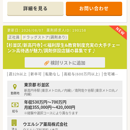
■店舗拡大に伴いキャリアアップできるポジションが多数あり！
頑張り次第で高給与も可能！
詳細を見る
お問い合わせ
■経験や勤務コースによりますが、経験の少ない方でも500万前
半スタートと業界TOP水準！
■職種や職域に合わせ、豊富な社内研修や外部組織と連携した研
修を用意されています
更新日：
2026/08/07
薬剤師求人ID：
190158
■薬剤師が中心の会社だからこそ活躍できるキャリアパスが多
種多様に用意されています。
正社員
ドラッグストア(調剤あり)
■店舗拡大に伴い、エリアマネジャーや営業部長等のマネジメン
【杉並区/新高円寺】≪福利厚生&教育制度充実の大手チェー
トのポジションも増えます。
ン≫高待遇が魅力/調剤併設店舗の募集です♪
■在宅や教育等の専門性を活かせるスペシャリストを目指すこ
とも可能です。
検討リストに追加
■その他にも、管理部門や商品部門等の本社スタッフなど活動領
域は多種多様です。
■在宅実施店舗は年々増加しており、在宅医療へもしっかりと関
週32h以上
新卒可
転勤なし
高給与(600万円以上)
住宅補助(手当)あり
わる事ができます。
■育児休暇は3歳まで取得が可能で、時短制度は小学5年生まで
東京都 杉並区
時短勤務ができるよう変更予定です。
新高円寺駅 (東京メトロ丸ノ内線)／南阿佐ケ谷駅 (東京メトロ丸ノ
勤務地
■年間休日が120日とワークライフバランスが整っています
内線)
■日用品から常備薬まで、従業員割引制度など嬉しいメリットも
年収530万円～700万円
たくさんあります！
月給355,000円～420,000円
給与
※経験や選択コースにより異なります
ウエルシア薬局株式会社
法人
ウエルシア杉並松ノ木店