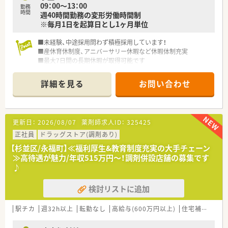
09：00～13：00
勤務
■2021年の経営統合を経て売上高1兆円規模の巨大グループと
時間
週40時間勤務の変形労働時間制
なり、業界をリードする存在として成長を続けています。
※毎月1日を起算日とし1ヶ月単位
■未経験、中途採用問わず積極採用しています！
■産休育休制度、アニバーサリー休暇など休暇体制充実
■最大7日間の長期休暇が取得可能です
詳細を見る
お問い合わせ
更新日：
2026/08/07
薬剤師求人ID：
325425
正社員
ドラッグストア(調剤あり)
【杉並区/永福町】≪福利厚生&教育制度充実の大手チェーン
≫高待遇が魅力/年収515万円～！調剤併設店舗の募集です
♪
検討リストに追加
駅チカ
週32h以上
転勤なし
高給与(600万円以上)
住宅補助(手当)あり