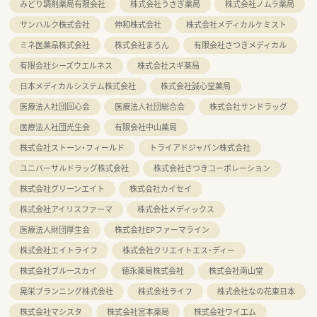
みどり調剤薬局有限会社
株式会社うさぎ薬局
株式会社ノムラ薬局
サンハルク株式会社
伸和株式会社
株式会社メディカルケミスト
ミネ医薬品株式会社
株式会社まろん
有限会社さつきメディカル
有限会社シーズウエルネス
株式会社スギ薬局
日本メディカルシステム株式会社
株式会社誠心堂薬局
医療法人社団回心会
医療法人社団総合会
株式会社サンドラッグ
医療法人社団光生会
有限会社中山薬局
株式会社ストーン・フィールド
トライアドジャパン株式会社
ユニバーサルドラッグ株式会社
株式会社さつきコーポレーション
株式会社グリーンエイト
株式会社カイセイ
株式会社アイリスファーマ
株式会社メディックス
医療法人財団厚生会
株式会社EPファーマライン
株式会社エイトライフ
株式会社クリエイトエス・ディー
株式会社ブルースカイ
徳永薬局株式会社
株式会社南山堂
晃栄プランニング株式会社
株式会社ライフ
株式会社なの花東日本
株式会社マシスタ
株式会社宮本薬局
株式会社ワイエム