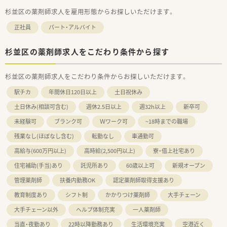
杉並区の薬剤師求人を雇用形態からお探しいただけます。
正社員
パート・アルバイト
杉並区の薬剤師求人をこだわり条件から探す
杉並区の薬剤師求人をこだわり条件からお探しいただけます。
駅チカ
年間休日120日以上
土日祝休み
土日休み(相談可含む)
週休2.5日以上
週32h以上
新卒可
未経験可
ブランク可
Ｗワーク可
~18時までの職場
残業なし(ほぼなし含む)
転勤なし
車通勤可
高給与(600万円以上)
高時給(2,500円以上)
寮・借上社宅あり
住宅補助(手当)あり
託児所あり
60歳以上可
新規オープン
管理薬剤師
扶養内勤務OK
認定薬剤師取得支援あり
教育制度あり
シフト制
かかりつけ薬剤師
大手チェーン
大手チェーン以外
ヘルプ体制充実
一人薬剤師
当直・夜勤あり
22時以降勤務あり
生活環境充実
空港近く