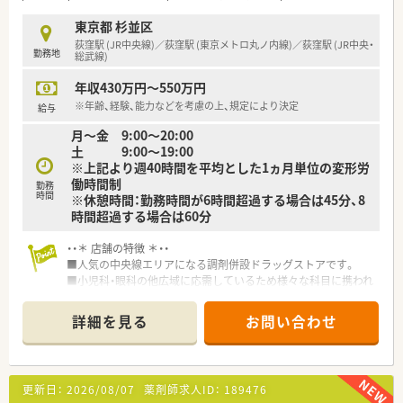
■育児休暇は3歳まで取得が可能で、時短制度は小学5年生まで
時短勤務ができるよう変更予定です。
東京都 杉並区
■年間休日が120日とワークライフバランスが整っています
荻窪駅 (JR中央線)／荻窪駅 (東京メトロ丸ノ内線)／荻窪駅 (JR中央・
勤務地
■日用品から常備薬まで、従業員割引制度など嬉しいメリットも
総武線)
たくさんあります！
年収430万円～550万円
※年齢、経験、能力などを考慮の上、規定により決定
給与
月～金 9:00～20:00
土 9:00～19:00
※上記より週40時間を平均とした1ヵ月単位の変形労
働時間制
勤務
時間
※休憩時間：勤務時間が6時間超過する場合は45分、8
時間超過する場合は60分
・・＊ 店舗の特徴 ＊・・
■人気の中央線エリアになる調剤併設ドラッグストアです。
■小児科・眼科の他広域に応需しているため様々な科目に携われ
ます。
■常勤・非常勤と合わせ7名在籍と配置も多く、1名当たりの負担
詳細を見る
お問い合わせ
を少なく
落ち着いて業務に取り組める環境です。
※配属先は面接後に最終提示となります。
更新日：
2026/08/07
薬剤師求人ID：
189476
・・＊ 企業の特徴 ＊・・