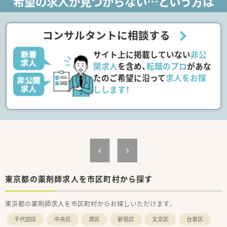
希望の求人が見つからない…という方は
種多様に用意されています。
■店舗拡大に伴い、エリアマネジャーや営業部長等のマネジメン
トのポジションも増えます。
■在宅や教育等の専門性を活かせるスペシャリストを目指すこ
コンサルタントに相談する
とも可能です。
■その他にも、管理部門や商品部門等の本社スタッフなど活動領
サイト上に掲載していない
非公
域は多種多様です。
■在宅実施店舗は年々増加しており、在宅医療へもしっかりと関
開求人
を含め、
転職のプロ
があな
わる事ができます。
たのご希望に沿って
求人をお探
■育児休暇は3歳まで取得が可能で、時短制度は小学5年生まで
しします！
時短勤務ができるよう変更予定です。
■年間休日が120日とワークライフバランスが整っています
■日用品から常備薬まで、従業員割引制度など嬉しいメリットも
たくさんあります！
東京都の薬剤師求人を市区町村から探す
東京都の薬剤師求人を市区町村からお探しいただけます。
千代田区
中央区
港区
新宿区
文京区
台東区