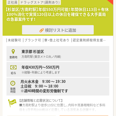
■全国に展開する大手ドラッグストア
正社員
ドラッグストア(調剤あり)
■サプリメントバー・ヘルスケアラウンジ・ビューティーケアス
【杉並区/方南町駅】年収550万円可能！年間休日113日＋有休
タジオを設け、栄養士・薬剤師・化粧品担当者が様々な視点からお
100％消化で実質120日以上の休日を確保できる大手薬局
客様の健康を管理します。
の急募案件です！
■全店舗に錠剤監査システム・音声入力システム・監査システム
導入し、機械化をはかり薬剤師に求められる対人業務に注力して
検討リストに追加
おります。
■女性活躍推進法に基づく基準適合厚生大臣より「えるぼし（最
高位の3段階目）」認定を取得しています。
未経験可
ブランク可
寮・借上社宅あり
認定薬剤師取得支援あり
■1店舗あたりの薬剤師人数、処方箋の応需枚数は調剤併設ドラ
ックでトップクラス！処方箋に触れられずスキルが落ちる心配も
東京都 杉並区
ありません。
方南町駅 (東京メトロ丸ノ内線)
勤務地
・・＊ 研修制度・キャリアパス ＊・・
年収430万円～550万円
■中途薬剤師の入社時研修あり
┗店舗勤務の前にもWEBで5日間研修があり、前職ではあまり教
※経験・年齢により考慮します
給与
育を受けられなかった方も尚安心ですね♪
月火水木金 9：00 〜 19：30
■「階層別研修」「職種別研修」「自己啓発」の3つのプログラムか
土日祝 9：00 〜 18：00
ら構成されており、多種多様な教育カリキュラムがあります。
勤務
※週40時間の変形労働制です
■ご本人の希望により部門間の異動も可能。調剤・OTCどちらも
時間
経験を積むことができます。
【店舗情報と応需状況について】
■方南町駅より徒歩13分に位置し、内科や耳鼻咽喉科など多科
目を1日平均200枚ほど応需している活気ある店舗です。
■薬剤師は6名体制で配置されており、1人あたりの処方箋枚数