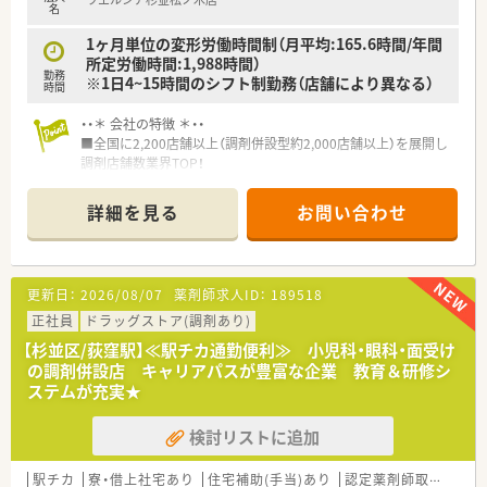
名
1ヶ月単位の変形労働時間制（月平均:165.6時間/年間
所定労働時間:1,988時間）
勤務
※1日4~15時間のシフト制勤務（店舗により異なる）
時間
・・＊ 会社の特徴 ＊・・
■全国に2,200店舗以上（調剤併設型約2,000店舗以上）を展開し
調剤店舗数業界TOP！
■店舗拡大に伴いキャリアアップできるポジションが多数あり！
頑張り次第で高給与も可能！
詳細を見る
お問い合わせ
■経験や勤務コースによりますが、経験の少ない方でも500万前
半スタートと業界TOP水準！
■職種や職域に合わせ、豊富な社内研修や外部組織と連携した研
修を用意されています
更新日：
2026/08/07
薬剤師求人ID：
189518
■薬剤師が中心の会社だからこそ活躍できるキャリアパスが多
種多様に用意されています。
正社員
ドラッグストア(調剤あり)
■店舗拡大に伴い、エリアマネジャーや営業部長等のマネジメン
【杉並区/荻窪駅】≪駅チカ通勤便利≫ 小児科・眼科・面受け
トのポジションも増えます。
の調剤併設店 キャリアパスが豊富な企業 教育＆研修シ
■在宅や教育等の専門性を活かせるスペシャリストを目指すこ
ステムが充実★
とも可能です。
■その他にも、管理部門や商品部門等の本社スタッフなど活動領
検討リストに追加
域は多種多様です。
■在宅実施店舗は年々増加しており、在宅医療へもしっかりと関
わる事ができます。
駅チカ
寮・借上社宅あり
住宅補助(手当)あり
認定薬剤師取得支援あり