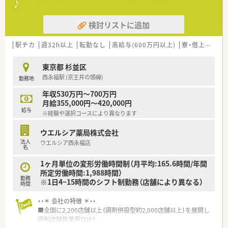
♪
検討リストに追加
駅チカ
週32h以上
転勤なし
高給与(600万円以上)
寮・借上社宅あり
東京都 杉並区
西永福駅 (京王井の頭線)
勤務地
年収530万円～700万円
月給355,000円～420,000円
給与
※経験や選択コースにより異なります
ウエルシア薬局株式会社
法人
ウエルシア西永福店
名
1ヶ月単位の変形労働時間制（月平均:165.6時間/年間
所定労働時間:1,988時間）
勤務
※1日4~15時間のシフト制勤務（店舗により異なる）
時間
・・＊ 会社の特徴 ＊・・
■全国に2,200店舗以上（調剤併設型約2,000店舗以上）を展開し
調剤店舗数業界TOP！