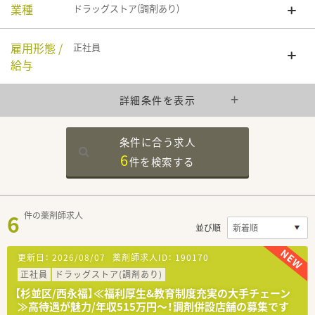
業種
ドラッグストア(調剤あり)
雇用形態 /
正社員
給与
詳細条件を表示
条件に合う求人
6
件を
検索する
6
件の薬剤師求人
並び順
更新日：
2026/08/07
薬剤師求人ID：
190170
正社員
ドラッグストア(調剤あり)
【杉並区/西永福】≪福利厚生&教育制度充実の大手チェーン
≫高待遇が魅力/年収515万円～！調剤併設店舗の募集です