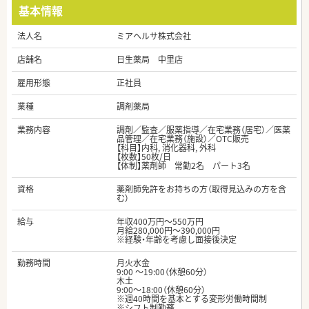
基本情報
法人名
ミアヘルサ株式会社
店舗名
日生薬局 中里店
雇用形態
正社員
業種
調剤薬局
業務内容
調剤／監査／服薬指導／在宅業務（居宅）／医薬
品管理／在宅業務（施設）／OTC販売
【科目】内科, 消化器科, 外科
【枚数】50枚/日
【体制】薬剤師 常勤2名 パート3名
資格
薬剤師免許をお持ちの方（取得見込みの方を含
む）
給与
年収400万円～550万円
月給280,000円～390,000円
※経験・年齢を考慮し面接後決定
勤務時間
月火水金
9:00 ～19:00（休憩60分）
木土
9:00～18:00（休憩60分）
※週40時間を基本とする変形労働時間制
※シフト制勤務