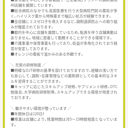
40店舗を展開しています。
■総合病院のなかでも高度医療を行う大型病院門前の薬局が多
く、ハイリスク薬から特殊薬まで幅広い処方が経験できます。
■全店舗にミスゼロ子を導入するなど、調剤過誤防止への取り組
みが徹底されております。
■都内を中心に店舗を展開しているため、転居を伴う店舗異動は
ありません。地域に密着して勤務することができる環境です。
■介護事業や保育事業も行っており、収益が多角化されており経
営が安定しております。
■オレンジの看板で温かみのある外観です。
＼ 充実の研修制度 ／
■明確なOJT研修の基準を設けておりますので、経験の浅い方で
も安心して、調剤・在庫管理などの薬剤師としての基本的なスキ
ルを習得することができます。
■キャリアに応じたスキルアップ研修、サプリメント研修、OTC
勉強会、大学病院研修制等、スキルアップできる環境が用意され
ております。
＼ 働きやすい環境が整っています ／
■年間休日は120日！
■残業は店舗により、残業時間は月5～15時間程度となっていま
す。