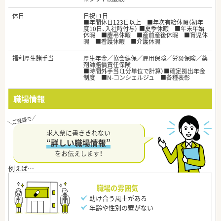
休日
日祝+1日
■年間休日123日以上 ■年次有給休暇（初年
度10日、入社時付与） ■夏季休暇 ■年末年始
休暇 ■慶弔休暇 ■産前産後休暇 ■育児休
暇 ■看護休暇 ■介護休暇
福利厚生諸手当
厚生年金／協会健保／雇用保険／労災保険／薬
剤師賠償責任保険
■時間外手当（1分単位で計算）■確定拠出年金
制度 ■N-コンシェルジュ ■各種表彰
職場情報
求人票に書ききれない
“詳しい職場情報”
をお伝えします！
職場の雰囲気
助け合う風土がある
年齢や性別の壁がない