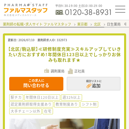
平日9：30-19：00 土日10：00-19：00
薬剤師の転職・求人サイト ファルマスタッフ
東京都
北区
日生薬局 中
更新日：
2026/07/10
薬剤師求人ID：
332973
【北区/駒込駅】≪研修制度充実≫スキルアップしていき
たい方におすすめ！年間休日123日以上でしっかりお休
みも取れます★
調剤薬局
正社員
この求人に
検討リストに
問い合わせる
追加
駅チカ
年間休日120日以上
週32h以上
認定薬剤師取得支援あり
教育制度あり
シフト制
大手チェーン以外
在宅