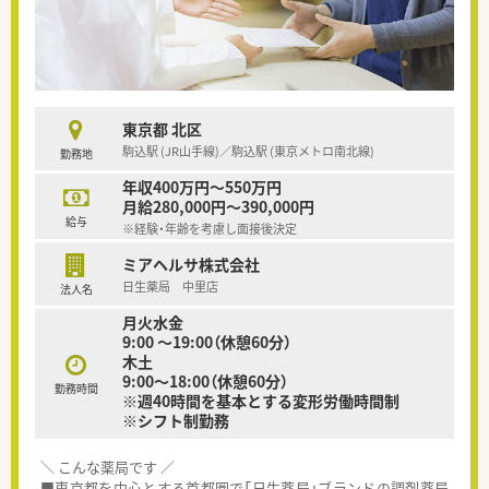
東京都 北区
駒込駅 (JR山手線)／駒込駅 (東京メトロ南北線)
勤務地
年収400万円～550万円
月給280,000円～390,000円
給与
※経験・年齢を考慮し面接後決定
ミアヘルサ株式会社
日生薬局 中里店
法人名
月火水金
9:00 ～19:00（休憩60分）
木土
9:00～18:00（休憩60分）
勤務時間
※週40時間を基本とする変形労働時間制
※シフト制勤務
＼ こんな薬局です ／
■東京都を中心とする首都圏で「日生薬局」ブランドの調剤薬局