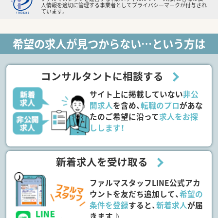
人情報を適切に管理する事業者としてプライバシーマークが付与され
ています。
希望の求人が見つからない…という方は
コンサルタントに相談する
サイト上に掲載していない
非公
開求人
を含め、
転職のプロ
があな
たのご希望に沿って
求人をお探
しします！
新着求人を受け取る
ファルマスタッフLINE公式アカ
ウントを友だち追加して、
希望の
条件を登録
すると、
新着求人
が届
きます♪