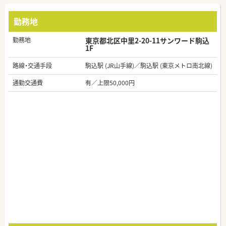
勤務地
勤務地
東京都北区中里2-20-11サンワード駒込
1F
路線・交通手段
駒込駅 (JR山手線)／駒込駅 (東京メトロ南北線)
通勤交通費
有／上限50,000円