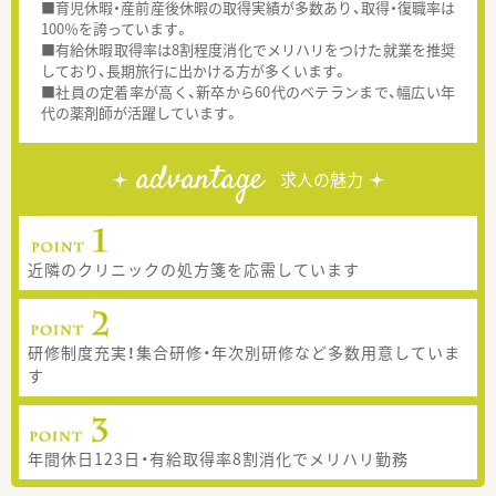
■育児休暇・産前産後休暇の取得実績が多数あり、取得・復職率は
100％を誇っています。
■有給休暇取得率は8割程度消化でメリハリをつけた就業を推奨
しており、長期旅行に出かける方が多くいます。
■社員の定着率が高く、新卒から60代のベテランまで、幅広い年
代の薬剤師が活躍しています。
advantage
求人の魅力
近隣のクリニックの処方箋を応需しています
研修制度充実！集合研修・年次別研修など多数用意していま
す
年間休日123日・有給取得率8割消化でメリハリ勤務