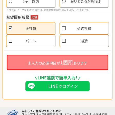
6ヶ月以内
良いところがあれば
※ダブルワークをお考えの方は、就業開始時期の目安を選択してください
希望雇用形態
必須
正社員
契約社員
パート
派遣
1箇所
未入力の必須項目が
あります
LINE連携で簡単入力！
安心してご登録いただくために
ファルマスタッフを運営する（株）メディカルリソースは、お客様の個