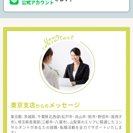
東京支店
メッセージ
からの
東京都、茨城県、千葉県北西部(松戸市・流山市・柏市・野田市・我孫子
市)、埼玉県南東部(三郷市・八潮市)、山梨県のエリアに精通したコン
サルタントがあなたの就職・転職活動を全力でサポートいたしま
す！