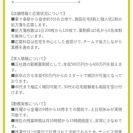
＊------------------------------------------＊
【店舗情報と応需状況について】
■東十条駅から徒歩約5分の立地で、施設在宅8割と個人宅2割の
処方箋を応需します。
■処方箋枚数は1日100枚から120枚で、薬剤師は5名から6名体制
を維持しています。
■応需科目は在宅を中心とした面受けで、チームで協力しながら
業務を進めます。
【求人情報について】
■正社員の勤務薬剤師として、年収500万円から600万円を狙えま
す。
■新卒の方も年収450万円からのスタートで検討が可能となって
おります。
■40代まで幅広く検討可能で、50代の在宅経験者も相談を受け付
けます。
【勤務実態について】
■月曜から金曜の9時から18時までの開局で、土日祝休みが実現
可能です。
■現在の残業時間は月10時間から15時間程度と、非常に少なめで
す。
■残業代は1分単位で計算されて支給されるため、サービス残業