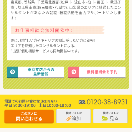
東京都、茨城県、千葉県北西部(松戸市・流山市・柏市・野田市・我孫子
市)、埼玉県南東部(三郷市・八潮市)、山梨県のエリアに精通したコン
サルタントがあなたの就職・転職活動を全力でサポートいたしま
す！
お仕事相談会無料開催中！
更に、お忙しい方やキャリアの棚卸がしたい方に朗報!
エリアを熟知したコンサルタントによる、
“出張”個別相談サービスも同時開催中です。
東京支店からの
無料相談会を予約
最新情報
この求人に
検討リストに
検討リストを
追加
見る
問い合わせる