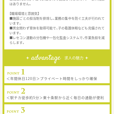
はありません。
【職場環境と雰囲気】
■施設ごとの担当制を排除し、業務の集中を防ぐ工夫が行われて
います。
■男女問わず育休を取得可能で、子の看護休暇なども完備されて
います。
■レセコン連動の分包機や一包化監査システムで、作業負担を減
らします。
advantage
求人の魅力
＜年間休日120日＞プライベート時間をしっかり確保
＜駅チカ徒歩約5分＞東十条駅から近く毎日の通勤が便利