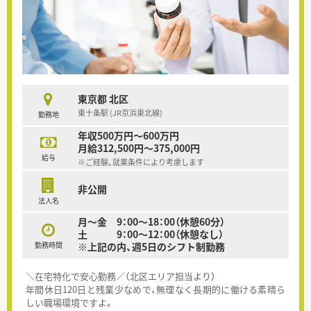
東京都 北区
東十条駅 (JR京浜東北線)
勤務地
年収500万円～600万円
月給312,500円～375,000円
給与
※ご経験、就業条件により考慮します
非公開
法人名
月～金 9：00～18：00（休憩60分）
土 9：00～12：00（休憩なし）
勤務時間
※上記の内、週5日のシフト制勤務
＼在宅特化で安心勤務／（北区エリア担当より）
年間休日120日と残業少なめで、無理なく長期的に働ける素晴ら
しい職場環境ですよ。