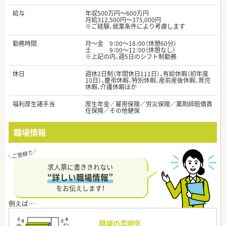
給与
年収500万円～600万円
月給312,500円～375,000円
※ご経験、就業条件により考慮します
勤務時間
月～金 9：00～18：00（休憩60分）
土 9：00～12：00（休憩なし）
※上記の内、週5日のシフト制勤務
休日
週休2日制（年間休日111日）、有給休暇（初年度
10日）、慶弔休暇、特別休暇、産前産後休暇、育児
休暇、介護休暇ほか
福利厚生諸手当
厚生年金／雇用保険／労災保険／薬剤師賠償責
任保険／その他健保
職場情報
求人票に書ききれない
“詳しい職場情報”
をお伝えします！
職場の雰囲気