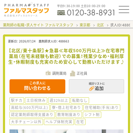
平日9：30-19：00 土日10：00-19：00
薬剤師の転職・求人サイト ファルマスタッフ
東京都
北区
求人ID：488
更新日：
2026/07/24
薬剤師求人ID：
488663
【北区/東十条駅】★急募≪年収500万円以上≫在宅専門
薬局（在宅未経験も歓迎）での募集！残業少なめ・福利厚
生・休暇制度も充実のため安心して勤務いただけます♪
調剤薬局
正社員
この求人に
検討リストに
問い合わせる
追加
駅チカ
土日祝休み
週32h以上
転勤なし
高給与(600万円以上)
寮・借上社宅あり
住宅補助(手当)あり
認定薬剤師取得支援あり
教育制度あり
シフト制
大手チェーン以外
ヘルプ体制充実
在宅