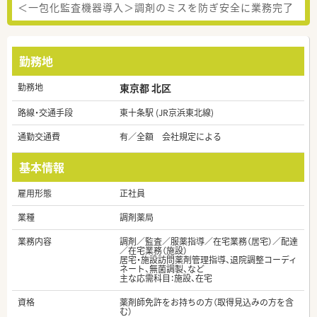
＜一包化監査機器導入＞調剤のミスを防ぎ安全に業務完了
勤務地
勤務地
東京都 北区
路線・交通手段
東十条駅 (JR京浜東北線)
通勤交通費
有／全額 会社規定による
基本情報
雇用形態
正社員
業種
調剤薬局
業務内容
調剤／監査／服薬指導／在宅業務（居宅）／配達
／在宅業務（施設）
居宅・施設訪問薬剤管理指導、退院調整コーディ
ネート、無菌調製、など
主な応需科目：施設、在宅
資格
薬剤師免許をお持ちの方（取得見込みの方を含
む）