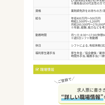
【人数体制】常勤2名/非常勤
※薬局長は50代女性の方で
資格
薬剤師免許をお持ちの方（
給与
年収400万円～500万円
時給2,500円～3,200円
月給260,500円～278,000
※年齢、経験、能力などを
勤務時間
月～土：8:30～17:00(休憩6
※週5日シフト制勤務
休日
シフトによる、有給休暇(法
福利厚生諸手当
厚生年金／協会健保／雇用
時間外手当、職務手当(一律94
職場情報
求人票に書き
“詳しい職場情報”