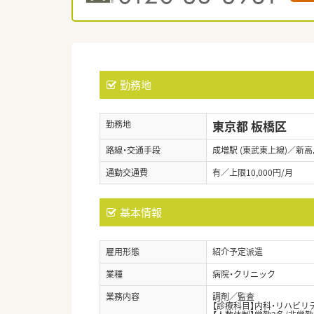
勤務地
東京都 板橋区
勤務地
路線・交通手段
成増駅 (東武東上線)／新高
通勤交通費
有／上限10,000円/月
基本情報
雇用形態
紹介予定派遣
業種
病院・クリニック
業務内容
調剤／監査
【診療科目】内科・リハビリ