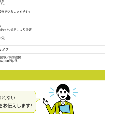
3名
す。
取得見込みの方を含む）
円
考慮の上、規定により決定
0分)
定通り)
保険／労災保険
,000円)、他
きれない
をお伝えします！