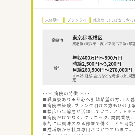
未経験可
ブランク可
残業なし(ほぼなし含む
東京都 板橋区
勤務地
成増駅 (東武東上線)／新高島平駅 (都
年収400万円～500万円
時給2,500円～3,200円
給与
月給260,500円～278,000円
※年齢、経験、能力などを考慮の上、規
定
・・＊ 病院の特徴 ＊・・
■職員寮あり★都心へ引越希望の方、1人
■病院未経験、ブランク明けの方もOK！丁
■幅広い年齢層が活躍していて、アットホ
■病院だけでなく、クリニック、訪問看護
来的には興味のある部署で働くことも可能
■成増駅から社員専用バスがでています。