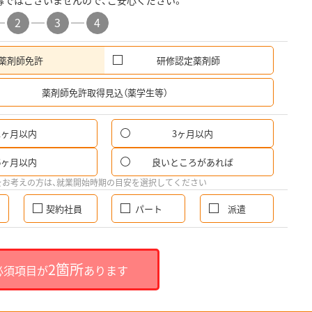
募ではございませんので、ご安心ください。
2
3
4
薬剤師免許
研修認定薬剤師
希
薬剤師免許取得見込（薬学生等）
1ヶ月以内
3ヶ月以内
6ヶ月以内
良いところがあれば
をお考えの方は、就業開始時期の目安を選択してください
契約社員
パート
派遣
2箇所
必須項目が
あります