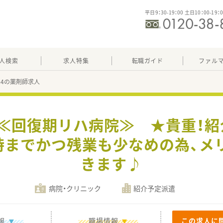
平日9：30-19：00 土日10：00-19：
人検索
求人特集
転職ガイド
ファル
604の薬剤師求人
】≪回復期リハ病院≫ ★貴重！
7時までかつ残業も少なめの為、メ
きます♪
病院・クリニック
紹介予定派遣
報
職場情報
この求人に