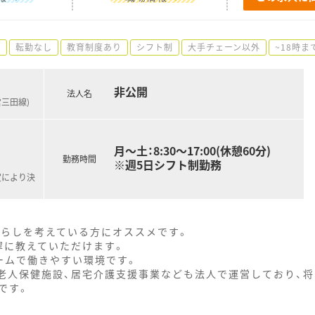
)
転勤なし
教育制度あり
シフト制
大手チェーン以外
~18時ま
非公開
法人名
営三田線)
月～土：8:30～17:00(休憩60分)
勤務時間
※週5日シフト制勤務
定により決
暮らしを考えている方にオススメです。
寧に教えていただけます。
ームで働きやすい環境です。
、老人保健施設、居宅介護支援事業なども法人で運営しており、将
です。