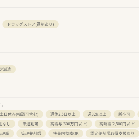
ドラッグストア(調剤あり)
定派遣
す。
土日休み(相談可含む)
週休2.5日以上
週32h以上
新卒可
勤なし
車通勤可
高給与(600万円以上)
高時給(2,500円以上)
管理職
管理薬剤師
扶養内勤務OK
認定薬剤師取得支援あり