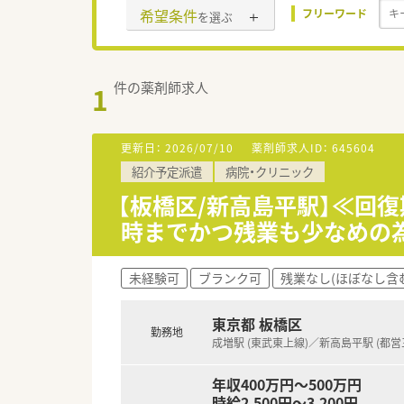
希望条件
フリーワード
を選ぶ
件の薬剤師求人
1
更新日：
2026/07/10
薬剤師求人ID：
645604
紹介予定派遣
病院・クリニック
【板橋区/新高島平駅】≪回
時までかつ残業も少なめの
未経験可
ブランク可
残業なし(ほぼなし含
東京都 板橋区
勤務地
成増駅 (東武東上線)／新高島平駅 (都営
年収400万円～500万円
時給2,500円～3,200円