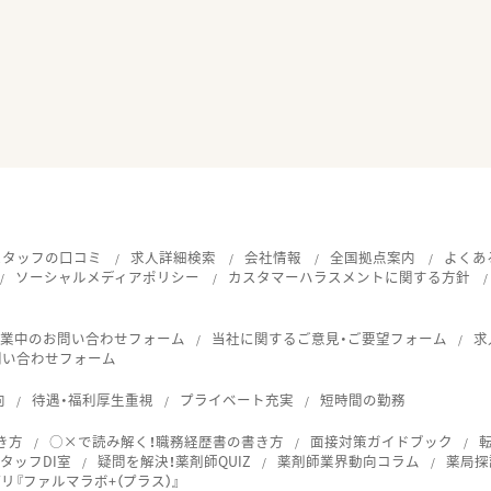
スタッフの口コミ
求人詳細検索
会社情報
全国拠点案内
よくあ
ソーシャルメディアポリシー
カスタマーハラスメントに関する方針
就業中のお問い合わせフォーム
当社に関するご意見・ご要望フォーム
求
問い合わせフォーム
向
待遇・福利厚生重視
プライベート充実
短時間の勤務
き方
○×で読み解く！職務経歴書の書き方
面接対策ガイドブック
タッフDI室
疑問を解決！薬剤師QUIZ
薬剤師業界動向コラム
薬局探
『ファルマラボ+（プラス）』