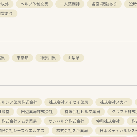
ン以外
ヘルプ体制充実
一人薬剤師
当直・夜勤あり
22
積雪あり
葉県
東京都
神奈川県
山梨県
エルシア薬局株式会社
株式会社アイセイ薬局
株式会社スカイ
雄飛堂
田辺薬局株式会社
有限会社ヒルマ薬局
クラフト株式
株式会社ノムラ薬局
サンハルク株式会社
伸和株式会社
株
有限会社シーズウエルネス
株式会社スギ薬局
日本メディカルシス