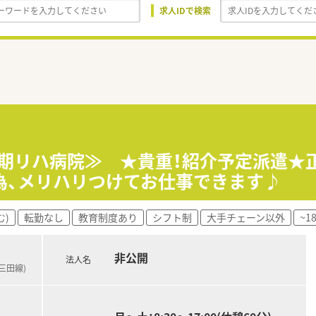
求人IDで検索
復期リハ病院≫ ★貴重！紹介予定派遣★
為、メリハリつけてお仕事できます♪
む)
転勤なし
教育制度あり
シフト制
大手チェーン以外
~
非公開
法人名
三田線)