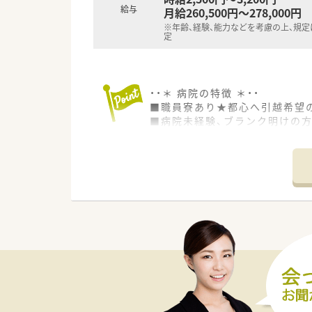
給与
月給260,500円～278,000円
※年齢、経験、能力などを考慮の上、規
定
・・＊ 病院の特徴 ＊・・
■職員寮あり★都心へ引越希望
■病院未経験、ブランク明けの方
■幅広い年齢層が活躍していて
■病院だけでなく、クリニック、
くことも可能です。
■成増駅から社員専用バスがで
行き：7:00/7:30/8:00
帰り：17:30/18:00/18:30
■残業は殆どありません。残業に
■年間休日110日＋夏季休暇2日