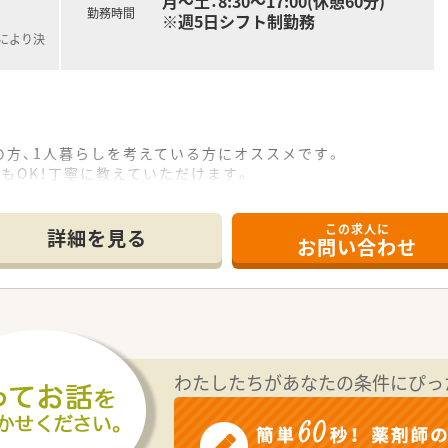
月～土：8:30～17:00(休憩60分)
勤務時間
※週5日シフト制勤務
定により決
の方、1人暮らしを考えている方にオススメです。
もOK！丁寧に教えていただけます。
、アットホームで働きやすい環境です。
訪問看護、老人保健施設、居宅介護支援事業なども法人で運営
この求人に
詳細を見る
お問い合わせ
ています。
なった場合は、1分単位の支給になります。
わたしたちがあなたの条件にぴっ