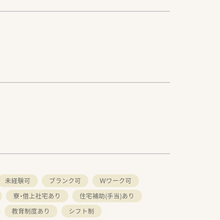
未経験可
ブランク可
Ｗワーク可
寮・借上社宅あり
住宅補助(手当)あり
教育制度あり
シフト制