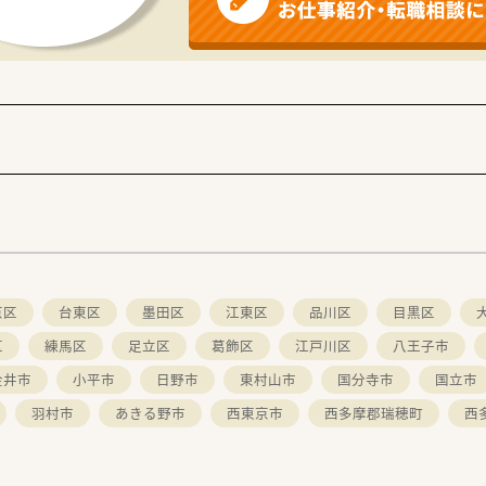
京区
台東区
墨田区
江東区
品川区
目黒区
区
練馬区
足立区
葛飾区
江戸川区
八王子市
金井市
小平市
日野市
東村山市
国分寺市
国立市
羽村市
あきる野市
西東京市
西多摩郡瑞穂町
西