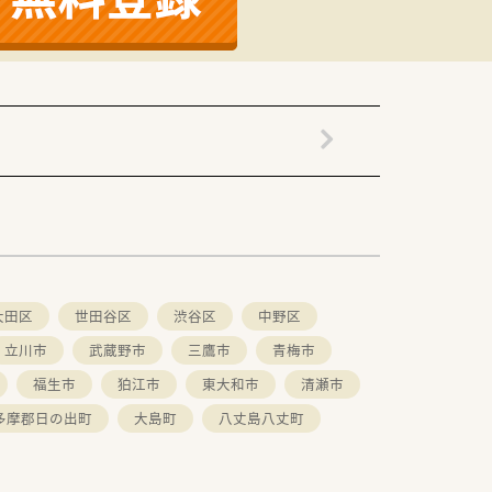
大田区
世田谷区
渋谷区
中野区
立川市
武蔵野市
三鷹市
青梅市
福生市
狛江市
東大和市
清瀬市
多摩郡日の出町
大島町
八丈島八丈町