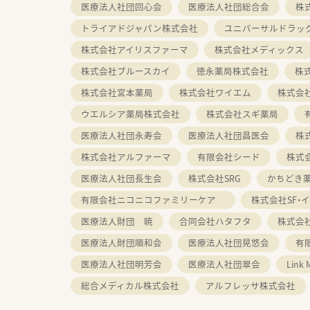
医療法人社団回心会
医療法人社団総合会
株
トライアドジャパン株式会社
ユニバーサルドラッ
株式会社アイリスファーマ
株式会社メディックス
株式会社ブルースカイ
徳永薬局株式会社
株
株式会社宮本薬局
株式会社ワイエム
株式会
ウエルシア薬局株式会社
株式会社スギ薬局
医療法人社団永寿会
医療法人社団昌医会
株
株式会社アルファーマ
有限会社シード
株式
医療法人社団長生会
株式会社SRG
かちどき
有限会社ニコニコファミリーケア
株式会社SF・
医療法人財団 暁
合同会社ハタフタ
株式会
医療法人財団順和会
医療法人社団晃悠会
有
医療法人社団明芳会
医療法人社団翠会
Link
総合メディカル株式会社
アルフレッサ株式会社