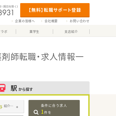
00
（祝日を除く）
【無料】転職サポート登録
企業の皆様へ
会社概要
お問い合わせ
マラボ
薬学生
支店紹介
薬剤師転職・求人情報一
駅
から探す
条件に合う求人
与
紹介予定派遣
1
件を