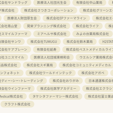
式会社サンドラッグ
医療法人社団光生会
有限会社中山薬局
グ株式会社
株式会社さつきコーポレーション
株式会社グリーンエ
医療法人財団厚生会
株式会社EPファーマライン
株式会社エ
式会社南山堂
晃栄プランニング株式会社
株式会社ライフ
株
社スマイルファーマ
ミアヘルサ株式会社
みよの台薬局株式会社
有限会社サンワ
株式会社TUMUGU
株式会社鈴木薬局
H2ST
式会社ケアブレーン
有限会社延寿
株式会社ベストメディカルライ
会社ユニスマイル
医療法人社団城東桐和会
ウエルシア薬局株式会
薬品株式会社
株式会社スギ薬局
株式会社コミュニティメディカル
インフォネット
株式会社ワールドインテック
株式会社アガペ
社ディー・シー・トレーディング
株式会社おりがみ
日本通運株式会
限会社ウインファーマ
株式会社医学アカデミー
株式会社エクラシ
 Medical株式会社
タケシタファーマシー株式会社
株式会社富士薬
クラフト株式会社