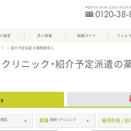
平日9：30-19：00 土日10：00-19：
人検索
求人特集
転職ガイド
ファル
ック
紹介予定派遣
・クリニック・紹介予定派遣
の
す
業種
雇用形態 / 給
板橋区
病院・クリニック