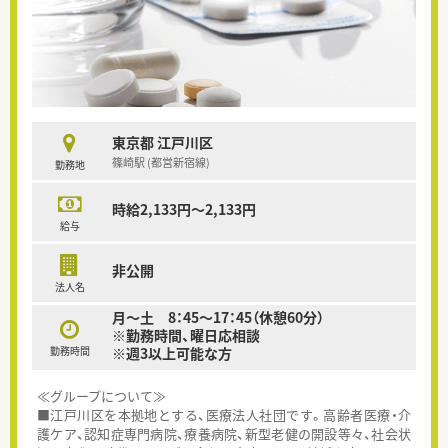
東京都 江戸川区
篠崎駅 (都営新宿線)
勤務地
時給2,133円～2,133円
給与
非公開
法人名
月～土 8：45～17：45（休憩60分）
※勤務時間、曜日応相談
勤務時間
※週3以上可能な方
≪グループについて≫
■江戸川区を本拠地とする、医療法人社団です。高齢者医療・介
護ケア、認知症専門病院、療養病院、新型老健の開設等々、社会状