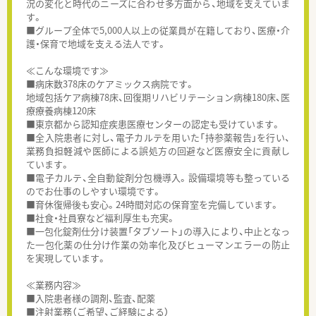
況の変化と時代のニーズに合わせ多方面から、地域を支えていま
す。
■グループ全体で5,000人以上の従業員が在籍しており、医療・介
護・保育で地域を支える法人です。
≪こんな環境です≫
■病床数378床のケアミックス病院です。
地域包括ケア病棟78床、回復期リハビリテーション病棟180床、医
療療養病棟120床
■東京都から認知症疾患医療センターの認定も受けています。
■全入院患者に対し、電子カルテを用いた「持参薬報告」を行い、
業務負担軽減や医師による誤処方の回避など医療安全に貢献し
ています。
■電子カルテ、全自動錠剤分包機導入。設備環境等も整っている
のでお仕事のしやすい環境です。
■育休復帰後も安心。24時間対応の保育室を完備しています。
■社食・社員寮など福利厚生も充実。
■一包化錠剤仕分け装置「タブソート」の導入により、中止となっ
た一包化薬の仕分け作業の効率化及びヒューマンエラーの防止
を実現しています。
≪業務内容≫
■入院患者様の調剤、監査、配薬
■注射業務（ご希望、ご経験による）