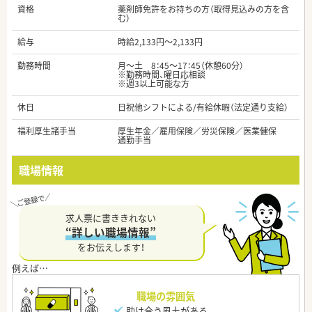
資格
薬剤師免許をお持ちの方（取得見込みの方を含
む）
給与
時給2,133円～2,133円
勤務時間
月～土 8：45～17：45（休憩60分）
※勤務時間、曜日応相談
※週3以上可能な方
休日
日祝他シフトによる/有給休暇（法定通り支給）
福利厚生諸手当
厚生年金／雇用保険／労災保険／医業健保
通勤手当
職場情報
求人票に書ききれない
“詳しい職場情報”
をお伝えします！
職場の雰囲気
助け合う風土がある