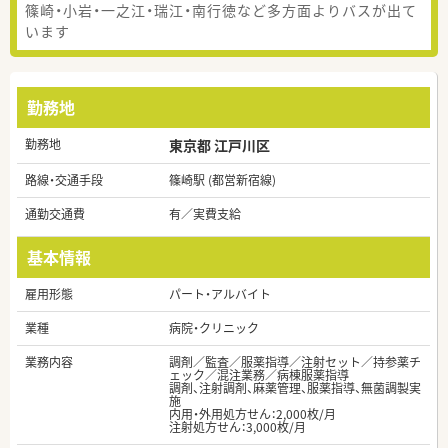
篠崎・小岩・一之江・瑞江・南行徳など多方面よりバスが出て
います
勤務地
勤務地
東京都 江戸川区
路線・交通手段
篠崎駅 (都営新宿線)
通勤交通費
有／実費支給
基本情報
雇用形態
パート・アルバイト
業種
病院・クリニック
業務内容
調剤／監査／服薬指導／注射セット／持参薬チ
ェック／混注業務／病棟服薬指導
調剤、注射調剤、麻薬管理、服薬指導、無菌調製実
施
内用・外用処方せん：2,000枚/月
注射処方せん：3,000枚/月