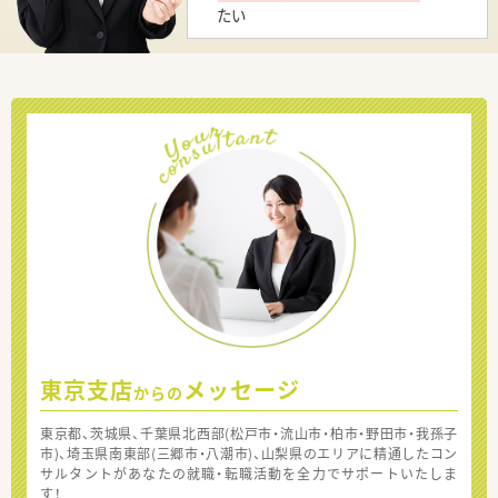
たい
東京支店
メッセージ
からの
東京都、茨城県、千葉県北西部(松戸市・流山市・柏市・野田市・我孫子
市)、埼玉県南東部(三郷市・八潮市)、山梨県のエリアに精通したコン
サルタントがあなたの就職・転職活動を全力でサポートいたしま
す！