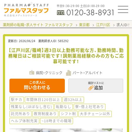
平日9：30-19：00 土日10：00-19：00
薬剤師の転職・求人サイト ファルマスタッフ
東京都
江戸川区
求人ID：
更新日：
2026/06/24
薬剤師求人ID：
585292
【江戸川区/篠崎】週3日以上勤務可能な方、勤務時間、勤
務曜日はご相談可能です！調剤薬局経験のみの方もご応
募可能です！
病院・クリニック
パート・アルバイト
この求人に
検討リストに
問い合わせる
追加
駅チカ
年間休日120日以上
週32h以上
残業なし(ほぼなし含む)
転勤なし
寮・借上社宅あり
託児所あり
教育制度あり
シフト制
大手チェーン以外
ヘルプ体制充実
~18時までの職場