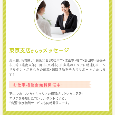
東京支店
メッセージ
からの
東京都、茨城県、千葉県北西部(松戸市・流山市・柏市・野田市・我孫子
市)、埼玉県南東部(三郷市・八潮市)、山梨県のエリアに精通したコン
サルタントがあなたの就職・転職活動を全力でサポートいたしま
す！
お仕事相談会無料開催中！
更に、お忙しい方やキャリアの棚卸がしたい方に朗報!
エリアを熟知したコンサルタントによる、
“出張”個別相談サービスも同時開催中です。