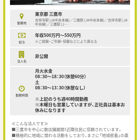
東京都 三鷹市
吉祥寺駅 (JR中央本線)／三鷹駅 (JR中央本線)／吉祥寺駅 (JR
勤務地
中央線)／三鷹駅 (J
…
年収500万円～550万円
※ご経験・ご年齢・役職などにより異なる
給与
非公開
法人名
月火水金
08：30～18：30（休憩60分）
土
08：30～13：30（休憩なし）
勤務時間
※上記のうち週40時間勤務
※木曜日も営業していますが、正社員は基本お
休みになります
≪こんな法人です≫
■三鷹市を中心に数店舗展開！近隣住民に信頼されています。
■積極的に地域に関わる活動をしており、まさに「地域密着」の薬