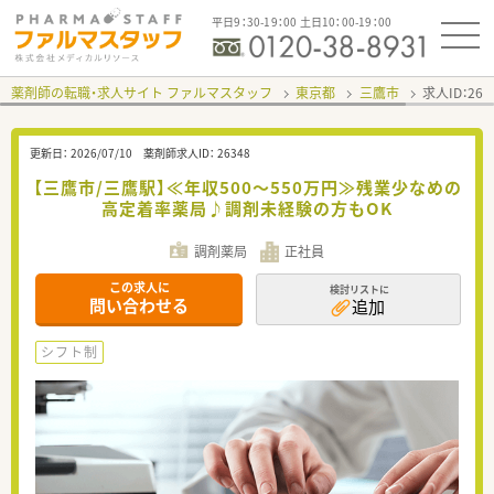
平日9：30-19：00 土日10：00-19：00
薬剤師の転職・求人サイト ファルマスタッフ
東京都
三鷹市
求人ID：26
更新日：
2026/07/10
薬剤師求人ID：
26348
【三鷹市/三鷹駅】≪年収500～550万円≫残業少なめの
高定着率薬局♪調剤未経験の方もOK
調剤薬局
正社員
この求人に
検討リストに
問い合わせる
追加
シフト制