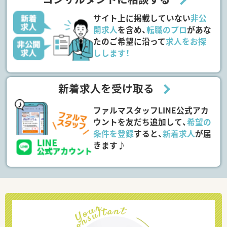
サイト上に掲載していない
非公
開求人
を含め、
転職のプロ
があな
たのご希望に沿って
求人をお探
しします！
新着求人を受け取る
ファルマスタッフLINE公式アカ
ウントを友だち追加して、
希望の
条件を登録
すると、
新着求人
が届
きます♪