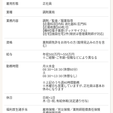
雇用形態
正社員
業種
調剤薬局
業務内容
調剤／監査／服薬指導
【応需科目】内科 消化器科 肛門科
【応需枚数】80枚/日
【機材】電子薬歴(グッドサイクル)
【在宅】施設在宅2件(現状は管理薬剤師が対応)
資格
薬剤師免許をお持ちの方（取得見込みの方を含
む）
給与
年収500万円～550万円
※ご経験・ご年齢・役職などにより異なる
勤務時間
月火水金
08：30～18：30（休憩60分）
土
08：30～13：30（休憩なし）
※上記のうち週40時間勤務
※木曜日も営業していますが、正社員は基本お
休みになります
休日
日祝+1日
木・日・祝、有給休暇(法定通り付与)
福利厚生諸手当
雇用保険／労災保険／薬剤師賠償責任保険
各種保険完備