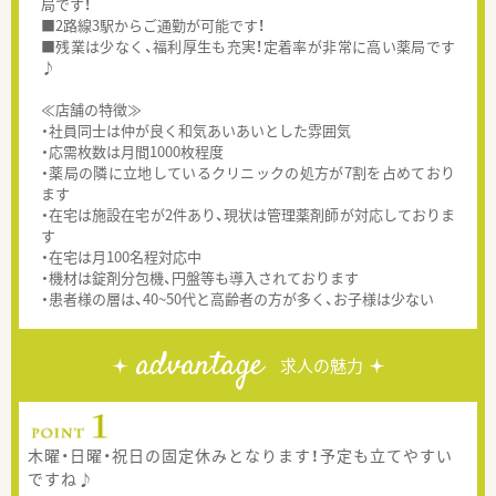
局です！
■2路線3駅からご通勤が可能です！
■残業は少なく、福利厚生も充実！定着率が非常に高い薬局です
♪
≪店舗の特徴≫
・社員同士は仲が良く和気あいあいとした雰囲気
・応需枚数は月間1000枚程度
・薬局の隣に立地しているクリニックの処方が7割を占めており
ます
・在宅は施設在宅が2件あり、現状は管理薬剤師が対応しておりま
す
・在宅は月100名程対応中
・機材は錠剤分包機、円盤等も導入されております
・患者様の層は、40~50代と高齢者の方が多く、お子様は少ない
advantage
求人の魅力
木曜・日曜・祝日の固定休みとなります！予定も立てやすい
ですね♪