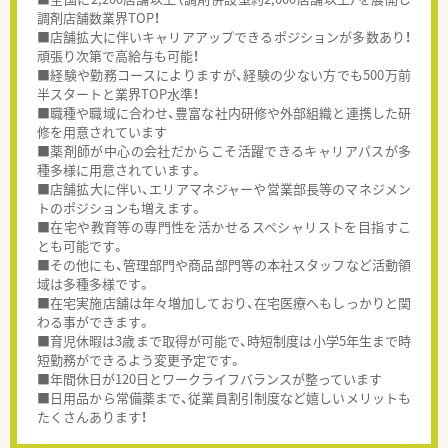
調剤店舗数業界TOP！
■店舗拡大に伴いキャリアアップできるポジションが多数あり！
頑張り次第で高給与も可能！
■経験や勤務コースによりますが、経験の少ない方でも500万前
半スタートと業界TOP水準！
■職種や職域に合わせ、豊富な社内研修や外部組織と連携した研
修を用意されています
■薬剤師が中心の会社だからこそ活躍できるキャリアパスが多
種多様に用意されています。
■店舗拡大に伴い、エリアマネジャーや営業部長等のマネジメン
トのポジションも増えます。
■在宅や教育等の専門性を活かせるスペシャリストを目指すこ
とも可能です。
■その他にも、管理部門や商品部門等の本社スタッフなど活動領
域は多種多様です。
■在宅実施店舗は年々増加しており、在宅医療へもしっかりと関
わる事ができます。
■育児休暇は3歳まで取得が可能で、時短制度は小学5年生まで時
短勤務ができるよう変更予定です。
■年間休日が120日とワークライフバランスが整っています
■日用品から常備薬まで、従業員割引制度など嬉しいメリットも
たくさんあります！