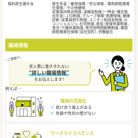
福利厚生諸手当
厚生年金／雇用保険／労災保険／薬剤師賠償責
任保険／その他健保
従業員持株会制度、退職金制度（一時金・確定拠
出年金）、LTD制度、グループ保険・医療保険、健康
診断、従業員割引制度、ユニオン助成金制度、N-
コンシェルジュ、社宅制度、産前・産後休業制度、
育児・介護休業制度、育児短時間勤務制度、薬剤
師賠償責任保険（会社契約）、労働組合
職場情報
求人票に書ききれない
“詳しい職場情報”
をお伝えします！
職場の雰囲気
助け合う風土がある
年齢や性別の壁がない
ワークライフバランス