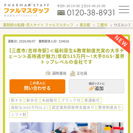
平日9：30-19：00 土日10：00-19：00
薬剤師の転職・求人サイト ファルマスタッフ
東京都
三鷹市
ウエルシア
更新日：
2026/08/07
薬剤師求人ID：
324626
【三鷹市/吉祥寺駅】≪福利厚生&教育制度充実の大手チ
ェーン≫高待遇が魅力/年収515万円～！大手DGS・業界
トップレベルの会社です
調剤薬局
正社員
この求人に
検討リストに
問い合わせる
追加
駅チカ
新卒可
未経験可
ブランク可
車通勤可
高給与(600万円以上)
認定薬剤師取得支援あり
教育制度あり
シフト制