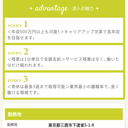
advantage
求人の魅力
＜年収600万円以上も可能！＞キャリアアップ次第で高年収
を目指せます。
＜残業は1分単位で全額支給＞サービス残業はなく、働いた
分だけ報われます。
＜育休は最長3歳まで取得可能＞業界最小の離職率で、長く
働ける環境です。
勤務地
勤務地
東京都三鷹市下連雀5-1-8