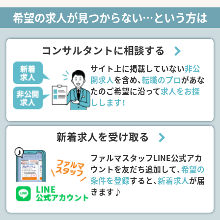
希望の求人が見つからない…という方は
コンサルタントに相談する
サイト上に掲載していない
非公
開求人
を含め、
転職のプロ
があな
たのご希望に沿って
求人をお探
しします！
新着求人を受け取る
ファルマスタッフLINE公式アカ
ウントを友だち追加して、
希望の
条件を登録
すると、
新着求人
が届
きます♪