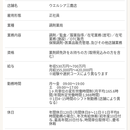
店舗名
ウエルシア三鷹店
雇用形態
正社員
業種
調剤薬局
業務内容
調剤／監査／服薬指導／在宅業務（居宅）／在宅
業務（施設）／OTC販売
保険調剤・医薬品販売管理、及びその他店舗業務
資格
薬剤師免許をお持ちの方（取得見込みの方を含
む）
給与
年収530万円～700万円
月給355,000円～420,000円
※経験や選択コースにより異なります
勤務時間
月～金 09:00〜19:00
土 09:00〜17:00
1ヶ月単位の変形労働時間制（月平均:165.6時
間/年間所定労働時間:1,988時間）
※1日4~15時間のシフト制勤務（店舗により異
なる）
休日
年間休日120日（月間休日8～11日※1日平均8
時間勤務の場合）、年次有給休暇（初年度10日付
与、最高年間20日付与、時間単位取得可）、慶弔
休暇