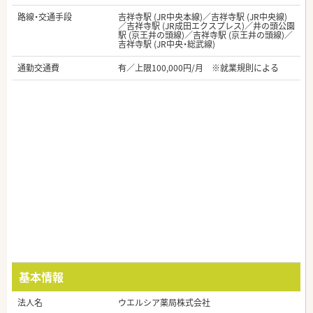
路線・交通手段
吉祥寺駅 (JR中央本線)／吉祥寺駅 (JR中央線)
／吉祥寺駅 (JR成田エクスプレス)／井の頭公園
駅 (京王井の頭線)／吉祥寺駅 (京王井の頭線)／
吉祥寺駅 (JR中央・総武線)
通勤交通費
有／上限100,000円/月 ※就業規則による
基本情報
法人名
ウエルシア薬局株式会社