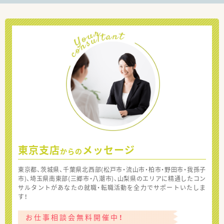
東京支店
メッセージ
からの
東京都、茨城県、千葉県北西部(松戸市・流山市・柏市・野田市・我孫子
市)、埼玉県南東部(三郷市・八潮市)、山梨県のエリアに精通したコン
サルタントがあなたの就職・転職活動を全力でサポートいたしま
す！
お仕事相談会無料開催中！