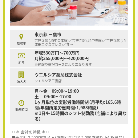
東京都 三鷹市
吉祥寺駅 (JR中央本線)／吉祥寺駅 (JR中央線)／吉祥寺駅 (JR
勤務地
成田エクスプレス)／井
…
年収530万円～700万円
月給355,000円～420,000円
給与
※経験や選択コースにより異なります
ウエルシア薬局株式会社
ウエルシア三鷹店
法人名
月～金 09:00〜19:00
土 09:00〜17:00
1ヶ月単位の変形労働時間制（月平均:165.6時
間/年間所定労働時間:1,988時間）
勤務時間
※1日4~15時間のシフト制勤務（店舗により異な
る）
・・＊ 会社の特徴 ＊・・
■全国に2,200店舗以上（調剤併設型約2,000店舗以上）を展開し