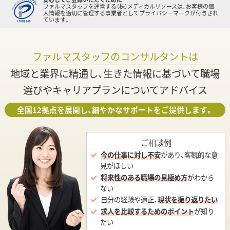
ファルマスタッフを運営する（株）メディカルリソースは、お客様の個
人情報を適切に管理する事業者としてプライバシーマークが付与され
ています。
ファルマスタッフのコンサルタントは
地域と業界に精通し、生きた情報に基づいて職場
選びやキャリアプランについてアドバイス
全国12拠点を展開し、細やかなサポートをご提供します。
ご相談例
今の仕事に対し不安
があり、客観的な意
見がほしい
将来性のある職場の見極め方
がわから
ない
自分の経験や適正、
現状を振り返りたい
求人を比較するためのポイント
が知り
たい