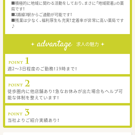
■積極的に地域に関わる活動をしており、まさに「地域密着」の薬
局です！
■2路線3駅からご通勤が可能です！
■残業は少なく、福利厚生も充実！定着率が非常に高い薬局です
♪
advantage
求人の魅力
週2～3日程度のご勤務！19時まで！
徒歩圏内に他店舗あり！急なお休みが出た場合もヘルプ可
能な体制を整えています！
当社よりご紹介実績あり！