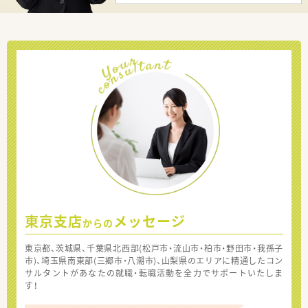
東京支店
メッセージ
からの
東京都、茨城県、千葉県北西部(松戸市・流山市・柏市・野田市・我孫子
市)、埼玉県南東部(三郷市・八潮市)、山梨県のエリアに精通したコン
サルタントがあなたの就職・転職活動を全力でサポートいたしま
す！