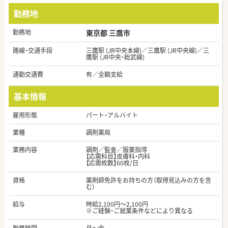
勤務地
勤務地
東京都 三鷹市
路線・交通手段
三鷹駅 (JR中央本線)／三鷹駅 (JR中央線)／三
鷹駅 (JR中央・総武線)
通勤交通費
有／全額支給
基本情報
雇用形態
パート・アルバイト
業種
調剤薬局
業務内容
調剤／監査／服薬指導
【応需科目】皮膚科・内科
【応需枚数】60枚/日
資格
薬剤師免許をお持ちの方（取得見込みの方を含
む）
給与
時給2,100円～2,100円
※ご経験・ご就業条件などにより異なる