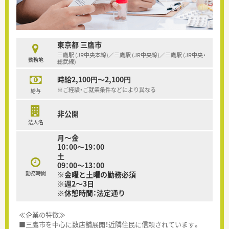
東京都 三鷹市
三鷹駅 (JR中央本線)／三鷹駅 (JR中央線)／三鷹駅 (JR中央・
勤務地
総武線)
時給2,100円～2,100円
※ご経験・ご就業条件などにより異なる
給与
非公開
法人名
月～金
10：00～19：00
土
09：00～13：00
勤務時間
※金曜と土曜の勤務必須
※週2～3日
※休憩時間：法定通り
≪企業の特徴≫
■三鷹市を中心に数店舗展開！近隣住民に信頼されています。