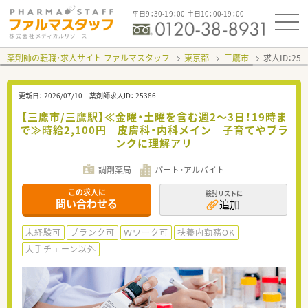
平日9：30-19：00 土日10：00-19：00
薬剤師の転職・求人サイト ファルマスタッフ
東京都
三鷹市
求人ID：25
更新日：
2026/07/10
薬剤師求人ID：
25386
【三鷹市/三鷹駅】≪金曜・土曜を含む週2～3日！19時ま
で≫時給2,100円 皮膚科・内科メイン 子育てやブラ
ンクに理解アリ
調剤薬局
パート・アルバイト
この求人に
検討リストに
問い合わせる
追加
未経験可
ブランク可
Ｗワーク可
扶養内勤務OK
大手チェーン以外