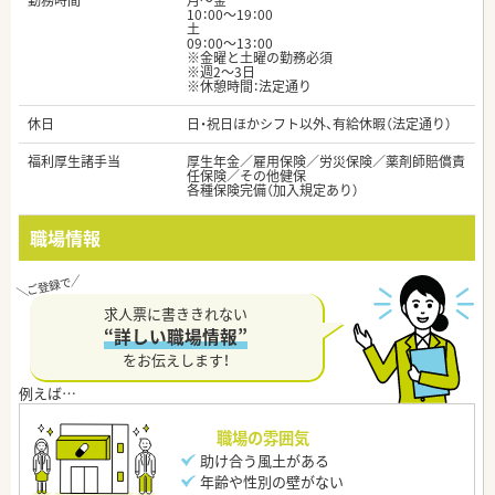
勤務時間
月～金
10：00～19：00
土
09：00～13：00
※金曜と土曜の勤務必須
※週2～3日
※休憩時間：法定通り
休日
日・祝日ほかシフト以外、有給休暇（法定通り）
福利厚生諸手当
厚生年金／雇用保険／労災保険／薬剤師賠償責
任保険／その他健保
各種保険完備（加入規定あり）
職場情報
求人票に書ききれない
“詳しい職場情報”
をお伝えします！
職場の雰囲気
助け合う風土がある
年齢や性別の壁がない