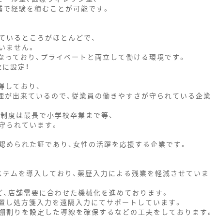
舗で経験を積むことが可能です。
ているところがほとんどで、
いません。
なっており、プライベートと両立して働ける環境です。
枚に設定！
得しており、
理が出来ているので、従業員の働きやすさが守られている企業
務制度は最長で小学校卒業まで等、
守られています。
認められた証であり、女性の活躍を応援する企業です。
ステムを導入しており、薬歴入力による残業を軽減させていま
、店舗需要に合わせた機械化を進めております。
置し処方箋入力を遠隔入力にてサポートしています。
棚割りを設定した導線を確保するなどの工夫をしております。