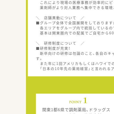
これにより現場の医療事務が効率的にピ
薬剤師がより対人業務へ集中できる環境
＼ 店舗異動について ／
■グループ全体で全国展開をしております
各エリアをグループ内で統括しているの
基本は関東圏内での配属でご自宅から60
＼ 研修制度について ／
■研修制度が充実！
新卒向けの研修は勿論のこと、各自のキャリア
す。
また年に1回アメリカもしくはハワイでの
「日本の10年先の薬局経営」と言われる
関東1都6県で調剤薬局、ドラッグス