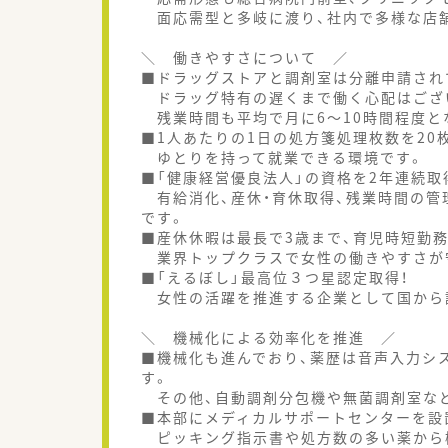
面応需型と多岐に渡り、社内で多様な店
＼ 働きやすさについて ／
■ドラッグストアと調剤室は分離申請され
ドラッグ特有の遅くまで働く心配はござ
残業時間も平均で月に6～10時間程度と
■1人あたりの1日の処方箋処理枚数を20
ゆとりを持って就業できる環境です。
■「健康経営優良法人」の資格を2年連続取
有給消化、産休・育休取得、残業時間の管
です。
■産休休暇は最長で3歳まで、育児時短勤
業界トップクラスで女性の働きやすさが
■「えるぼし」最高位３つ星認定取得！
女性の活躍を推進する企業として国から
＼ 機械化による効率化を推進 ／
■機械化も進んでおり、薬歴は音声入力シ
す。
その他、自動調剤分包機や無菌調剤室など
■本部にメディカルサポートセンターを設
ピッキング指示書や処方数の多い薬から