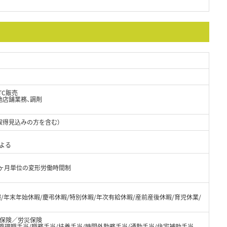
TC販売
他店舗業務、調剤
取得見込みの方を含む）
よる
1ヶ月単位の変形労働時間制
休暇/年末年始休暇/慶弔休暇/特別休暇/年次有給休暇/産前産後休暇/育児休業/
保険／労災保険
管理職手当/職務手当/扶養手当/時間外勤務手当/通勤手当/住宅補助手当