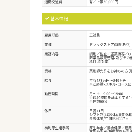
通勤交通費
有／上限50,000円
基本情報
雇用形態
正社員
業種
ドラッグストア(調剤あり)
業務内容
調剤／監査／服薬指導／O
医薬品販売管理、及びその
科目：面対応
資格
薬剤師免許をお持ちの方（
給与
年収487万円～849万円
※ご経験・スキル・コースに
勤務時間
月～土 9:00～19:00
※週40時間を基本とする
※休憩60分
休日
日祝+1日
シフト制(4週9休)/夏期
介護休業/年間休日117日
福利厚生諸手当
厚生年金／協会健保／雇用
薬剤師手当/管理薬剤師手/