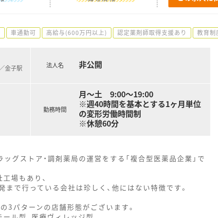
)
車通勤可
高給与(600万円以上)
認定薬剤師取得支援あり
教育制
非公開
法人名
)／金子駅
月～土 9:00～19:00
※週40時間を基本とする1ヶ月単位
勤務時間
の変形労働時間制
※休憩60分
ラッグストア・調剤薬局の運営をする「複合型医薬品企業」で
社工場もあり、
まで行っている会社は珍しく、他にはない特徴です。
の3パターンの店舗形態がございます。
ール型、医療ヴィレッジ型、