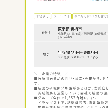
未経験可
ブランク可
残業なし(ほぼなし含む
東京都 青梅市
勤務地
小作駅 (JR青梅線)／河辺駅 (JR青梅線
(JR八高線)
年収487万円～849万円
給与
※ご経験・スキル・コースによる
＼ 企業の特徴 ／
■医療用医薬品の開発・製造・販売から、ド
す。
■新薬の研究開発施設があるほか、製薬自
調剤薬局を運営している会社で新薬の開発
■グループ全体で1,357店舗を出店。
ドラッグストア、調剤併設店、調剤単独店
応需形態も総合病院門前型、クリニックモ