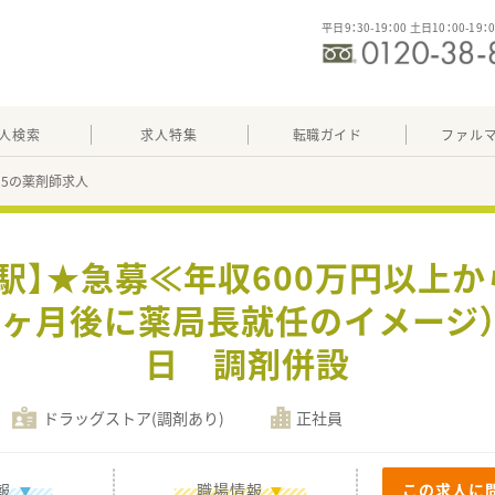
平日9：30-19：00 土日10：00-19：
人検索
求人特集
転職ガイド
ファル
095の薬剤師求人
子駅】★急募≪年収600万円以上
6ヶ月後に薬局長就任のイメージ）
日 調剤併設
ドラッグストア(調剤あり)
正社員
報
職場情報
この求人に