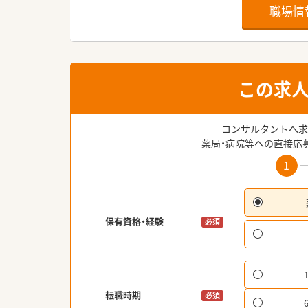
職場情
この求
コンサルタントへ求
薬局・病院等への直接応
1
保有資格・経験
必須
転職時期
必須