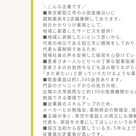
＼こんな企業です／
■東京都狛江市の小田急線沿いに
調剤薬局を2店舗展開しております。
街のかかりつけ薬局として、
地域に密着したサービスを提供！
■地域に貢献したいという思いから、
代表の地元である狛江市に開局をしており
代表も薬剤師であるため
現場社員の声を反映した経営を心掛けてい
■患者さま一人ひとりへの丁寧な服薬指導
患者さまのお気持ちなども汲み取りながら
「また来たい」と思っていただけるような
■取扱薬品は約1,500品目あります。
門前のクリニックからの処方の他、
近隣の大学病院など約130の医療機関から
勉強できる環境です。
■従業員のスキルアップのため、
メーカーとの勉強会、薬剤師会の勉強会、
■主婦が多く、育児や家庭との両立にも理
代表も、家庭を大事にしてほしいというお
■設立当初から在籍している方、5年以上
従業員の定着率が高いです。