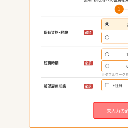
1
保有資格・経験
必須
転職時期
必須
※ダブルワーク
正社員
希望雇用形態
必須
未入力の