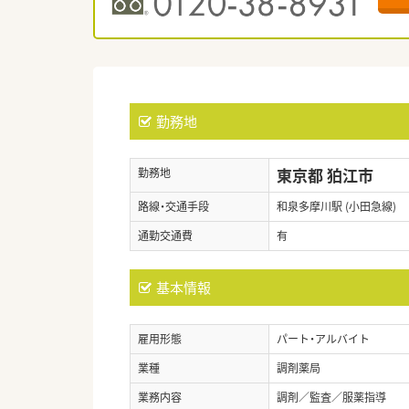
勤務地
東京都 狛江市
勤務地
路線・交通手段
和泉多摩川駅 (小田急線)
通勤交通費
有
基本情報
雇用形態
パート・アルバイト
業種
調剤薬局
業務内容
調剤／監査／服薬指導