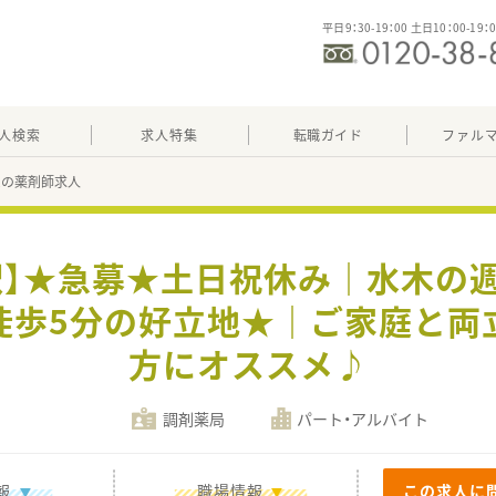
平日9：30-19：00 土日10：00-19：
人検索
求人特集
転職ガイド
ファル
72の薬剤師求人
駅】★急募★土日祝休み｜水木の
徒歩5分の好立地★｜ご家庭と両
方にオススメ♪
調剤薬局
パート・アルバイト
報
職場情報
この求人に