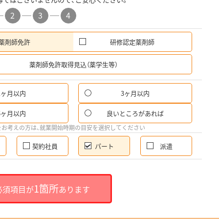
2
3
4
薬剤師免許
研修認定薬剤師
希
薬剤師免許取得見込（薬学生等）
1ヶ月以内
3ヶ月以内
パ
6ヶ月以内
良いところがあれば
希
をお考えの方は、就業開始時期の目安を選択してください
契約社員
パート
派遣
就
1箇所
必須項目が
あります