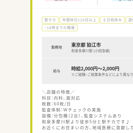
駅チカ
年間休日120日以上
土日祝休み
週
~18時までの職場
東京都 狛江市
勤務地
和泉多摩川駅 (小田急線)
時給2,000円～2,000円
給与
※ご経験・ご就業条件などにより異な
＼店舗の特徴／
科目：内科、面対応
枚数：60枚/日
監査体制：Ｗチェックの実施
設備：分包機（2台）、監査システムあり
和泉多摩川駅より徒歩5分と駅チカです♪
お近くにお住まいの方、地域医療に貢献し