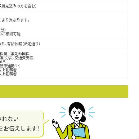
取得見込みの方を含む）
どにより異なります。
0分）
務のご相談可能
外、有給休暇（法定通り）
保険／薬剤師国保
険、労災、交通費支給
6日
転車通勤OK
以上勤務者
以上勤務者
きれない
をお伝えします！