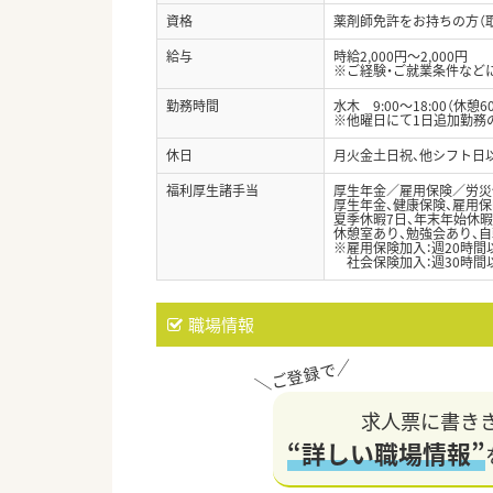
資格
薬剤師免許をお持ちの方（
給与
時給2,000円～2,000円
※ご経験・ご就業条件な
勤務時間
水木 9:00～18:00（休憩6
※他曜日にて1日追加勤
休日
月火金土日祝、他シフト日以
福利厚生諸手当
厚生年金／雇用保険／労災
厚生年金、健康保険、雇用保
夏季休暇7日、年末年始休暇
休憩室あり、勉強会あり、自
※雇用保険加入：週20時間
社会保険加入：週30時間
職場情報
求人票に書き
“詳しい職場情報”