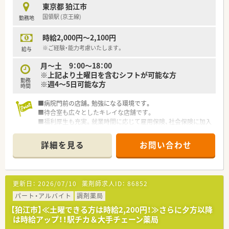
東京都 狛江市
国領駅 (京王線)
勤務地
時給2,000円～2,100円
※ご経験・能力考慮いたします。
給与
月～土 9：00～18：00
※上記より土曜日を含むシフトが可能な方
勤務
※週4～5日可能な方
時間
■病院門前の店舗。勉強になる環境です。
■待合室も広々としたキレイな店舗です。
■福利厚生も充実。就業時間に応じて雇用保険、社会保険に加入
できます。
パートも産休・育休の取得実績あり♪
詳細を見る
お問い合わせ
■2016年10月から週20時間以上勤務で社会保険加入！
＊＊＊ こんな法人です ＊＊＊
■全国に1,000店舗以上を展開する大手調剤薬局です。
更新日：
2026/07/10
薬剤師求人ID：
86852
■全店「同一の機械・システム」を採用しており、且つ処方箋の応
需内容が多岐にわたる（敷地内・病院門前・医療モール・CL門前）
パート・アルバイト
調剤薬局
ので、スキルUPしたい方にはお勧めです。
【狛江市】≪土曜できる方は時給2,200円！≫さらに夕方以降
■長期就業＆自己研讃を続ける事で給与があがる仕組みになっ
は時給アップ！！駅チカ＆大手チェーン薬局
ており、将来的に高年収も狙う事が出来ます。