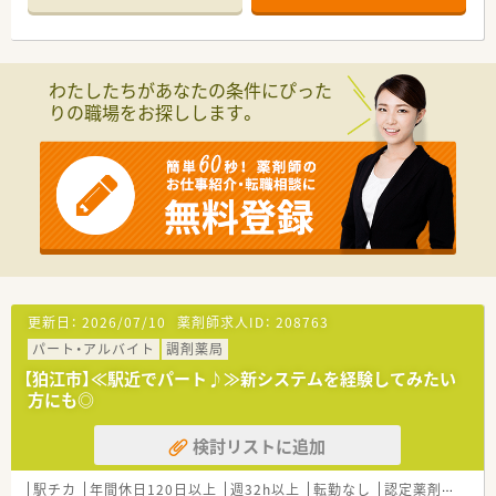
わたしたちがあなたの条件にぴった
りの職場をお探しします。
更新日：
2026/07/10
薬剤師求人ID：
208763
パート・アルバイト
調剤薬局
【狛江市】≪駅近でパート♪≫新システムを経験してみたい
方にも◎
検討リストに追加
駅チカ
年間休日120日以上
週32h以上
転勤なし
認定薬剤師取得支援あり