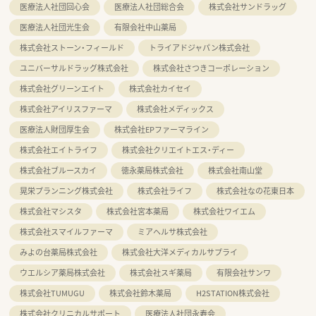
医療法人社団回心会
医療法人社団総合会
株式会社サンドラッグ
医療法人社団光生会
有限会社中山薬局
株式会社ストーン・フィールド
トライアドジャパン株式会社
ユニバーサルドラッグ株式会社
株式会社さつきコーポレーション
株式会社グリーンエイト
株式会社カイセイ
株式会社アイリスファーマ
株式会社メディックス
医療法人財団厚生会
株式会社EPファーマライン
株式会社エイトライフ
株式会社クリエイトエス・ディー
株式会社ブルースカイ
徳永薬局株式会社
株式会社南山堂
晃栄プランニング株式会社
株式会社ライフ
株式会社なの花東日本
株式会社マシスタ
株式会社宮本薬局
株式会社ワイエム
株式会社スマイルファーマ
ミアヘルサ株式会社
みよの台薬局株式会社
株式会社大洋メディカルサプライ
ウエルシア薬局株式会社
株式会社スギ薬局
有限会社サンワ
株式会社TUMUGU
株式会社鈴木薬局
H2STATION株式会社
株式会社クリニカルサポート
医療法人社団永寿会