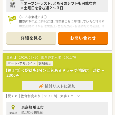
※オープン・ラスト、どちらのシフトも可能な方
勤務
にも参加しています。
時間
※土曜日を含む週２～３日
■主婦が多く、育児や家庭との両立にも理解のある職場です。
代表も、家庭を大事にしてほしいというお考えをお持ちです。
○こんな会社です○
■設立当初から在籍している方、5年以上で勤務されている方も
■都内を中心に約30店舗、首都圏のみに展開している会社です
複数名おり、
■薬剤師のほか管理栄養士・登録販売者・看護師なども在籍。介
従業員の定着率が高いです。
護と医療を薬局でつなぐことを目指しています
安心して長く続けられる環境が整っています。産休の取得実績
■≪かかりつけに力を入れています≫
もあり、復職実績もございます。
詳細を見る
お問い合わせ
薬局のセカンドオピニオンサービス、地域包括ケアの推進＆地域
■監査に力を入れており、監査システムを導入するだけでなく、
連携活動の強化、在宅の質の向上をはかっています
ダブルチェックを徹底しております。
常時3～4名体制で、一人薬剤師の時間帯ははありません。
■門前の先生とも良好な関係のため、疑義照会も円滑に行うこと
更新日：
2026/07/10
薬剤師求人ID：
101170
ができます。
パート・アルバイト
調剤薬局
【狛江市】＜駅徒歩5分＞活気あるドラッグ併設店 時給～
2300円
検討リストに追加
駅チカ
教育制度あり
シフト制
大手チェーン
東京都 狛江市
狛江駅 (小田急線)
勤務地