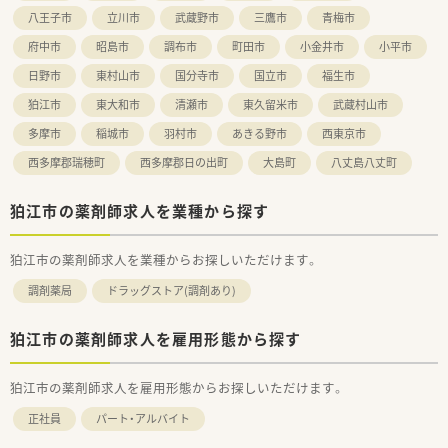
八王子市
立川市
武蔵野市
三鷹市
青梅市
府中市
昭島市
調布市
町田市
小金井市
小平市
日野市
東村山市
国分寺市
国立市
福生市
狛江市
東大和市
清瀬市
東久留米市
武蔵村山市
多摩市
稲城市
羽村市
あきる野市
西東京市
西多摩郡瑞穂町
西多摩郡日の出町
大島町
八丈島八丈町
狛江市の薬剤師求人を業種から探す
狛江市の薬剤師求人を業種からお探しいただけます。
調剤薬局
ドラッグストア(調剤あり)
狛江市の薬剤師求人を雇用形態から探す
狛江市の薬剤師求人を雇用形態からお探しいただけます。
正社員
パート・アルバイト