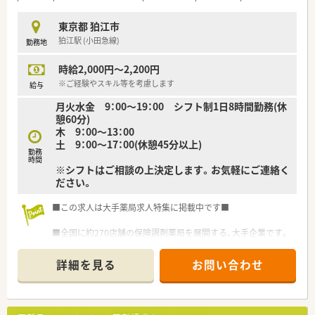
東京都 狛江市
狛江駅 (小田急線)
勤務地
時給2,000円～2,200円
※ご経験やスキル等を考慮します
給与
月火水金 9：00～19：00 シフト制1日8時間勤務(休
憩60分)
木 9：00～13：00
土 9：00～17：00(休憩45分以上)
勤務
時間
※シフトはご相談の上決定します。お気軽にご連絡く
ださい。
■この求人は大手薬局求人特集に掲載中です■
■全国に約270店舗の保険調剤薬局を展開する、大手企業です。
■店舗の9割以上がマンツーマン薬局。医師と連携することで薬
剤師としての専門性を高めることができます。
詳細を見る
お問い合わせ
■最新医療や専門的な知識を盛り込んだオリジナルテキストの
配布あり。日々の業務のサポート教材として利用しています！
■配属店はご希望を考慮したうえで、面接後に決定します