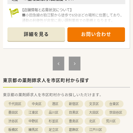
【店舗情報と応需状況について】
■小田急線の狛江駅から徒歩で6分ほどの場所に位置しており、
通勤の利便性が非常に高い調剤薬局での勤務となります。
■精神科や心療内科に加えて内科や小児科も応需しており、幅広
い処方箋に触れながら知識を深められる環境です。
詳細を見る
お問い合わせ
■薬剤師は常勤2名とパート1名の常時3名体制を整えており、事
務員も1名在籍しているため業務に集中できます。
【法人特徴について】
■東京都狛江市を中心に小田急線沿いで2店舗を展開しており、
地域に根ざした「かかりつけ薬局」を目指しています。
■代表自身が現役の薬剤師として現場に立っているため、現場の
声を反映した柔軟な経営が行われているのが特徴です。
■設立当初から20年近く地域貢献を続けており、地元の方々か
東京都の薬剤師求人を市区町村から探す
ら厚い信頼を寄せられている安定した経営基盤があります。
東京都の薬剤師求人を市区町村からお探しいただけます。
【求人情報について】
■午前中のみの勤務を希望する方にも最適な希少案件であり、ラ
千代田区
中央区
港区
新宿区
文京区
台東区
イフスタイルに合わせた働き方の相談が可能です。
■時給は2,000円からのスタートを予定しており、経験やスキル
墨田区
江東区
品川区
目黒区
大田区
世田谷区
に応じて提示される仕組みです。
渋谷区
中野区
杉並区
豊島区
北区
荒川区
■短時間で集中して勤務されたい方にお勧めの求人です。
板橋区
練馬区
足立区
葛飾区
江戸川区