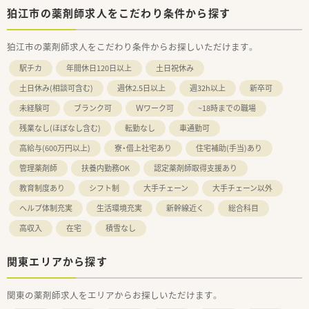
狛江市の薬剤師求人をこだわり条件から探す
狛江市の薬剤師求人をこだわり条件からお探しいただけます。
駅チカ
年間休日120日以上
土日祝休み
土日休み(相談可含む)
週休2.5日以上
週32h以上
新卒可
未経験可
ブランク可
Ｗワーク可
~18時までの職場
残業なし(ほぼなし含む)
転勤なし
車通勤可
高給与(600万円以上)
寮・借上社宅あり
住宅補助(手当)あり
管理薬剤師
扶養内勤務OK
認定薬剤師取得支援あり
教育制度あり
シフト制
大手チェーン
大手チェーン以外
ヘルプ体制充実
生活環境充実
新幹線近く
総合科目
高収入
在宅
積雪なし
関東エリアから探す
関東の薬剤師求人をエリアからお探しいただけます。