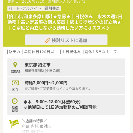
更新日：
2026/07/10
薬剤師求人ID：
86772
パート・アルバイト
調剤薬局
【狛江市/和泉多摩川駅】★急募★土日祝休み｜水木の週2日
勤務｜高い定着率の個人薬局｜駅より徒歩5分の好立地★
｜ご家庭と両立しながら勤務したい方にオススメ♪
検討リストに追加
駅チカ
年間休日120日以上
土日祝休み
週休2.5日以上
ブランク可
東京都 狛江市
和泉多摩川駅 (小田急線)
勤務地
時給2,000円～2,000円
※ご経験・ご就業条件などにより異なります。
給与
水木 9:00～18:00（休憩60分）
※他曜日にて1日追加勤務のご相談可能
勤務
時間
＼店舗の特徴／
科目：内科、面対応
枚数：60枚/日