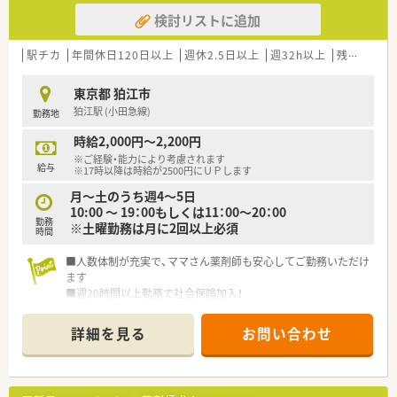
■インターネットを使って処方薬の飲み方を遠隔指導する「オン
検討リストに追加
ライン服薬指導」、今後も病院の「敷地内薬局」の推進、女性客の
取り込みを狙う店舗でデザインの一新、M&Aによる店舗拡大と
業界のリーディングカンパニーとして成長を続けています。
駅チカ
年間休日120日以上
週休2.5日以上
週32h以上
残業なし(ほぼなし含む)
東京都 狛江市
狛江駅 (小田急線)
勤務地
時給2,000円～2,200円
※ご経験・能力により考慮されます
給与
※17時以降は時給が2500円にＵＰします
月～土のうち週4～5日
10:00 ～ 19：00もしくは11：00～20：00
勤務
※土曜勤務は月に2回以上必須
時間
■人数体制が充実で、ママさん薬剤師も安心してご勤務いただけ
ます
■週20時間以上勤務で社会保険加入！
■OTC割引もあり従業員に優しい環境です
詳細を見る
お問い合わせ