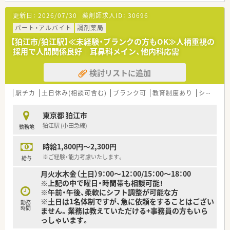
○薬局内のIT化推進による業務の効率化も積極的に行っていま
更新日：
2026/07/30
薬剤師求人ID：
30696
す。
○育休復帰・時短勤務・有休消化など女性が働きやすくなるサポ
パート・アルバイト
調剤薬局
ート体制も充実
【狛江市/狛江駅】≪未経験・ブランクの方もOK≫人柄重視の
採用で人間関係良好｜耳鼻科メイン、他内科応需
検討リストに追加
駅チカ
土日休み(相談可含む)
ブランク可
教育制度あり
シフト制
東京都 狛江市
狛江駅 (小田急線)
勤務地
時給1,800円～2,300円
※ご経験・能力考慮いたします。
給与
月火水木金（土日）9：00～12：00/15：00～18：00
※上記の中で曜日・時間帯も相談可能！
※午前・午後、柔軟にシフト調整が可能な方
※土日は1名体制ですが、急に依頼をすることはござい
勤務
時間
ません。業務は教えていただける+事務員の方もいら
っしゃいます。