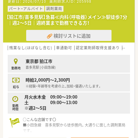
更新日：
2026/07/10
薬剤師求人ID：
205998
パート・アルバイト
調剤薬局
【狛江市/喜多見駅】急募≪内科（呼吸器）メイン≫駅徒歩7分
｜週2～5日｜週終業まで勤務できる方！
検討リストに追加
残業なし(ほぼなし含む)
車通勤可
認定薬剤師取得支援あり
教育制
東京都 狛江市
喜多見駅 (小田急線)
勤務地
時給2,000円～2,300円
※経験・年齢等を考慮の上、加給・優遇いたします。
給与
月火水木金 09:00～19:00
土 09:00～13:00
勤務
※週2～5日
時間
○こんな店舗です〇
■小田急線 喜多見駅から徒歩圏内。大通りに面した調剤薬局
です。
■内科, 小児科, 循環器科, 呼吸器科, 皮膚科の処方箋が多く