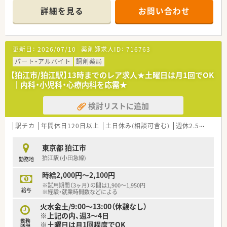
施設在宅の対応も行っており、幅広くスキルが磨ける環境で
詳細を見る
お問い合わせ
す。
■外来の処方箋枚数は40～50枚/日ほど、薬剤師は常時2名体制
となっております。
■在宅業務に挑戦したい方にもおすすめ♪
更新日：
2026/07/10
薬剤師求人ID：
716763
○こんな会社です○
パート・アルバイト
調剤薬局
■多摩地区を中心に60以上の店舗を展開する調剤チェーン薬局
【狛江市/狛江駅】13時までのレア求人★土曜日は月1回でOK
です。。
｜内科・小児科・心療内科を応需★
■薬剤師1人あたりの処方箋枚数は平均20枚以下に抑え、しっか
りと患者様に向き合える環境を整えています。
検討リストに追加
■ご紹介を受けたドクターと連携を取りながら新規出店を進め
ています。そのため門前のドクターとも関係は良好です。
■全店舗のうち9割がマンツーマン薬局で、ドクターと連携した
駅チカ
年間休日120日以上
土日休み(相談可含む)
週休2.5日以上
地域密着薬局を展開しています。
■やりたいことを会社が応援していただける社風で、社員の自主
東京都 狛江市
性を重んじています。
狛江駅 (小田急線)
勤務地
■残業時間は全店舗平均20時間以下と少なめです。
時給2,000円～2,100円
※試用期間（3ヶ月）の間は1,900～1,950円
給与
※経験・就業時間数などによる
火水金土/9:00～13:00（休憩なし）
※上記の内、週3～4日
勤務
※土曜日は月1回程度でOK
時間