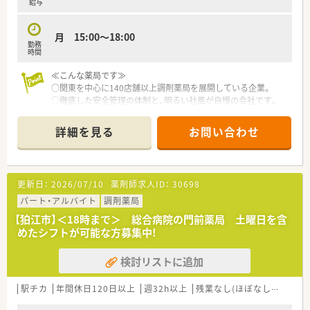
給与
月 15:00～18:00
勤務
時間
≪こんな薬局です≫
○関東を中心に140店舗以上調剤薬局を展開している企業。
○徹底した安全管理の体制と、明るい社風が自慢の会社です。
○神奈川県内では調剤薬局のシェアNo.1。
○患者様からの厚い信頼が、高い実績となっています。
詳細を見る
お問い合わせ
○システム関係が整っているので、ジェネリック提案の際も自動
で金額差も出してくれるので、落ち着いて投薬できます。
≪こんな薬局です≫
更新日：
2026/07/10
薬剤師求人ID：
30698
○新御徒町駅から徒歩4分！アクセス抜群◎
○メインの応需科目は内科, 呼吸器科, 小児科です！
パート・アルバイト
調剤薬局
○処方箋枚数は1日30～40枚/日程度！比較的落ち着いている環
【狛江市】＜18時まで＞ 総合病院の門前薬局 土曜日を含
境です
めたシフトが可能な方募集中!
○幅広い年齢層が活躍されている店舗です！
検討リストに追加
駅チカ
年間休日120日以上
週32h以上
残業なし(ほぼなし含む)
転