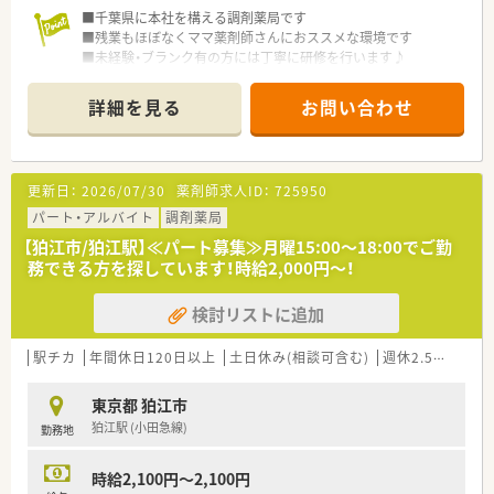
■千葉県に本社を構える調剤薬局です
■残業もほぼなくママ薬剤師さんにおススメな環境です
■未経験・ブランク有の方には丁寧に研修を行います♪
■中抜けOK！お昼休憩はご自宅に帰って休んでいる方がほとん
どです。
詳細を見る
お問い合わせ
更新日：
2026/07/30
薬剤師求人ID：
725950
パート・アルバイト
調剤薬局
【狛江市/狛江駅】≪パート募集≫月曜15:00～18:00でご勤
務できる方を探しています！時給2,000円～！
検討リストに追加
駅チカ
年間休日120日以上
土日休み(相談可含む)
週休2.5日以上
東京都 狛江市
狛江駅 (小田急線)
勤務地
時給2,100円～2,100円