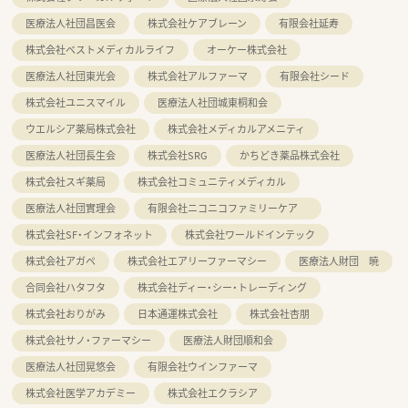
医療法人社団昌医会
株式会社ケアブレーン
有限会社延寿
株式会社ベストメディカルライフ
オーケー株式会社
医療法人社団東光会
株式会社アルファーマ
有限会社シード
株式会社ユニスマイル
医療法人社団城東桐和会
ウエルシア薬局株式会社
株式会社メディカルアメニティ
医療法人社団長生会
株式会社SRG
かちどき薬品株式会社
株式会社スギ薬局
株式会社コミュニティメディカル
医療法人社団實理会
有限会社ニコニコファミリーケア
株式会社SF・インフォネット
株式会社ワールドインテック
株式会社アガペ
株式会社エアリーファーマシー
医療法人財団 暁
合同会社ハタフタ
株式会社ディー・シー・トレーディング
株式会社おりがみ
日本通運株式会社
株式会社杏朋
株式会社サノ・ファーマシー
医療法人財団順和会
医療法人社団晃悠会
有限会社ウインファーマ
株式会社医学アカデミー
株式会社エクラシア