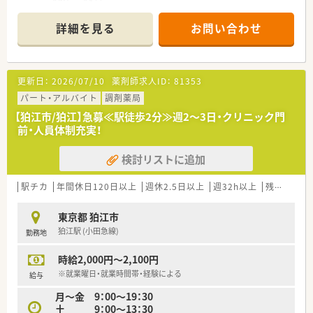
監査体制：Ｗチェックの実施
設備：分包機（2台）、監査システムあり
詳細を見る
お問い合わせ
和泉多摩川駅より徒歩5分と駅チカです♪
お近くにお住まいの方、地域医療に貢献したい方、是非お気軽に
ご応募下さい！
更新日：
2026/07/10
薬剤師求人ID：
81353
＼こんな企業です／
■東京都狛江市の小田急線沿いに
パート・アルバイト
調剤薬局
調剤薬局を2店舗展開しております。
【狛江市/狛江】急募≪駅徒歩2分≫週2～3日・クリニック門
街のかかりつけ薬局として、
前・人員体制充実！
地域に密着したサービスを提供！
■地域に貢献したいという思いから、
検討リストに追加
代表の地元である狛江市に開局をしております。
代表も薬剤師であるため
現場社員の声を反映した経営を心掛けていらっしゃいます。
駅チカ
年間休日120日以上
週休2.5日以上
週32h以上
残業なし(ほぼなし含む)
■患者さま一人ひとりへの丁寧な服薬指導を心掛けています。
患者さまのお気持ちなども汲み取りながら対応することで、
東京都 狛江市
「また来たい」と思っていただけるような薬局を目指していま
狛江駅 (小田急線)
勤務地
す。
■取扱薬品は約1,500品目あります。
時給2,000円～2,100円
門前のクリニックからの処方の他、
近隣の大学病院など約130の医療機関からの処方箋を扱うため、
※就業曜日・就業時間帯・経験による
給与
勉強できる環境です。
月～金 9：00～19：30
■従業員のスキルアップのため、
土 9：00～13：30
メーカーとの勉強会、薬剤師会の勉強会、慈恵医大の勉強会など