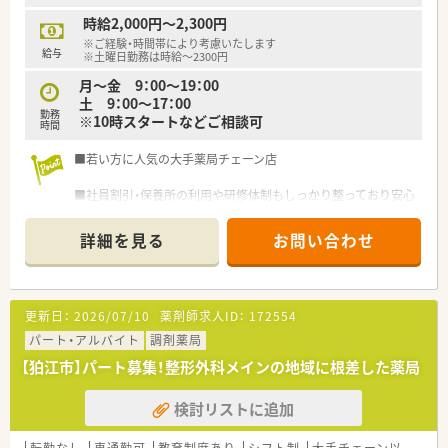
時給2,000円～2,300円
※ご経験・時間帯により考慮いたします
給与
※土曜日勤務は時給～2300円
月～金 9：00～19：00
土 9：00～17：00
勤務
※10時スタートなどご相談可
時間
■若い方に人気の大手薬局チェーン店
■社員割引・保養所の利用や研修体制もしっかり整っており安心
の企業です♪
詳細を見る
お問い合わせ
更新日：
2026/07/10
薬剤師求人ID：
172554
パート・アルバイト
調剤薬局
【狛江市】パート募集！整形外科メインの地域に根差した薬局
検討リストに追加