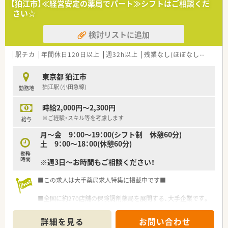
【狛江市】≪経営安定の薬局でパート≫シフトはご相談くだ
さい☆
検討リストに追加
駅チカ
年間休日120日以上
週32h以上
残業なし(ほぼなし含む)
転
東京都 狛江市
狛江駅 (小田急線)
勤務地
時給2,000円～2,300円
※ご経験・スキル等を考慮します
給与
月～金 9：00～19：00(シフト制 休憩60分)
土 9：00～18：00(休憩60分)
勤務
時間
※週3日～お時間もご相談ください！
■この求人は大手薬局求人特集に掲載中です■
■全国に約270店舗の保険調剤薬局を展開する、大手企業です。
■店舗の9割以上がマンツーマン薬局。医師と連携することで薬
剤師としての専門性を高めることができます。
詳細を見る
お問い合わせ
■配属店はご希望を考慮したうえで、面接後に決定します。