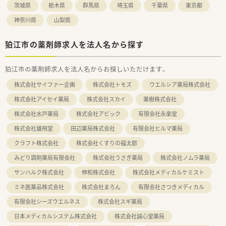
茨城県
栃木県
群馬県
埼玉県
千葉県
東京都
神奈川県
山梨県
狛江市の薬剤師求人を法人名から探す
狛江市の薬剤師求人を法人名からお探しいただけます。
株式会社サイファー企画
株式会社トモズ
ウエルシア薬局株式会社
株式会社アイセイ薬局
株式会社スカイ
薬樹株式会社
株式会社水戸薬局
株式会社アビック
有限会社永楽堂
株式会社雄飛堂
田辺薬局株式会社
有限会社ヒルマ薬局
クラフト株式会社
株式会社くすりの福太郎
みどり調剤薬局有限会社
株式会社うさぎ薬局
株式会社ノムラ薬局
サンハルク株式会社
伸和株式会社
株式会社メディカルケミスト
ミネ医薬品株式会社
株式会社まろん
有限会社さつきメディカル
有限会社シーズウエルネス
株式会社スギ薬局
日本メディカルシステム株式会社
株式会社誠心堂薬局