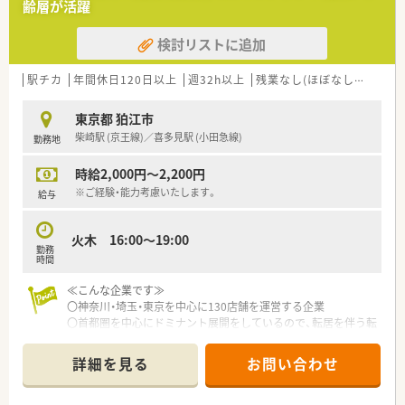
齢層が活躍
検討リストに追加
駅チカ
年間休日120日以上
週32h以上
残業なし(ほぼなし含む)
教
東京都 狛江市
柴崎駅 (京王線)／喜多見駅 (小田急線)
勤務地
時給2,000円～2,200円
※ご経験・能力考慮いたします。
給与
火木 16:00～19:00
勤務
時間
≪こんな企業です≫
〇神奈川・埼玉・東京を中心に130店舗を運営する企業
〇首都圏を中心にドミナント展開をしているので、転居を伴う転
勤の心配も無い為に「首都圏で働きたい！」という方などにぴっ
たり
詳細を見る
お問い合わせ
○研修制度やキャリアパスが豊富です。保険薬剤師としてしっ
かり経験を積みたい方や将来的に調剤以外の分野で活躍された
い方におすすめです。