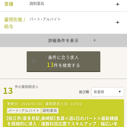
業種
調剤薬局
雇用形態 /
パート・アルバイト
給与
詳細条件を表示
条件に合う求人
13
件を
検索する
13
件の薬剤師求人
並び順
更新日：
2026/07/30
薬剤師求人ID：
31782
パート・アルバイト
調剤薬局
【狛江市/喜多見駅,柴崎駅】急募≪週2日のパート≫最新機器
を積極的に導入｜複数科目応需でスキルアップ｜幅広い年