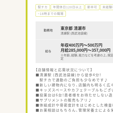
駅チカ
年間休日120日以上
新卒可
未経験
~18時までの職場
東京都 清瀬市
勤務地
清瀬駅 (西武池袋線)
年収400万円～500万円
月給285,000円～357,000円
給与
※年齢、経験、能力などを考慮の上、規
定
【店舗情報と応需状況について】
■清瀬駅 (西武池袋線)から徒歩4分！
駅チカで通勤のご負担も少なめです♪
■新しい建物内になり、店舗内も明るく広
■キッズスペースやカフェテーブルもござ
■投薬台は6台！患者様をお待たせしない
■サプリメントの販売もアリ♪
■体組成計や骨密度計をはじめとした検査
■お薬相談はもちろん、管理栄養士による