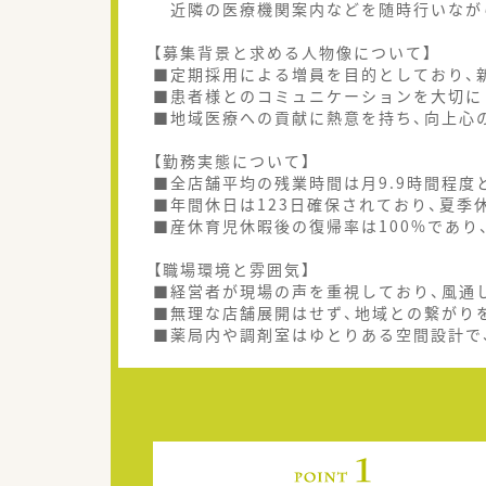
近隣の医療機関案内などを随時行いなが
【募集背景と求める人物像について】
■定期採用による増員を目的としており、
■患者様とのコミュニケーションを大切に
■地域医療への貢献に熱意を持ち、向上心
【勤務実態について】
■全店舗平均の残業時間は月9.9時間程度
■年間休日は123日確保されており、夏季
■産休育児休暇後の復帰率は100%であり
【職場環境と雰囲気】
■経営者が現場の声を重視しており、風通
■無理な店舗展開はせず、地域との繋がり
■薬局内や調剤室はゆとりある空間設計で