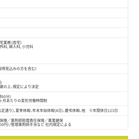
宅業務（居宅）
外科, 婦人科, 小児科
取得見込みの方を含む）
円
考慮の上、規定により決定
憩60分)
1ヶ月あたりの変形労働時間制
定通り)、夏季休暇、年末年始休暇(4日)、慶弔休暇、他 ※年間休日123日
保険／薬剤師賠償責任保険／薬業健保
000円）/管理薬剤師手当など 社内規定による