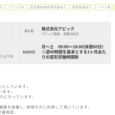
可
ブランク可
認定薬剤師取得支援あり
教育制度あり
シフト制
株式会社アビック
法人名
アビック薬局 清瀬元町店
月～土 09:00～18:00(休憩60分)
※週40時間を基本とする1ヶ月あた
勤務時間
りの変形労働時間制
定により決
々としています。
います。
造りになっています。
機器を設置し、地域の方に利用して頂いています。
栄養相談、