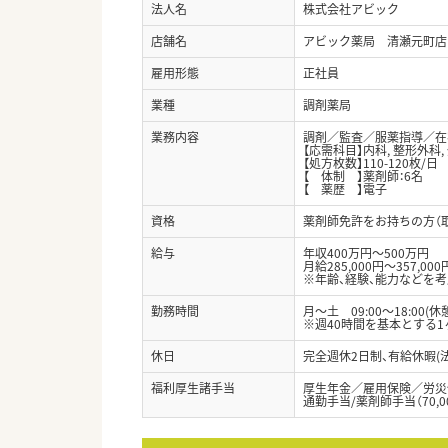
法人名
株式会社アビック
店舗名
アビック薬局 清瀬元町店
雇用形態
正社員
業種
調剤薬局
業務内容
調剤／監査／服薬指導／在
【応需科目】内科, 整形外科, 
【処方枚数】110-120枚/日
【 体制 】薬剤師：6名
【 薬歴 】電子
資格
薬剤師免許をお持ちの方（
給与
年収400万円～500万円
月給285,000円～357,000
※年齢、経験、能力などを
勤務時間
月～土 09:00～18:00(休
※週40時間を基本とする
休日
完全週休2日制、有給休暇(法
福利厚生諸手当
厚生年金／雇用保険／労災
通勤手当/薬剤師手当（70,