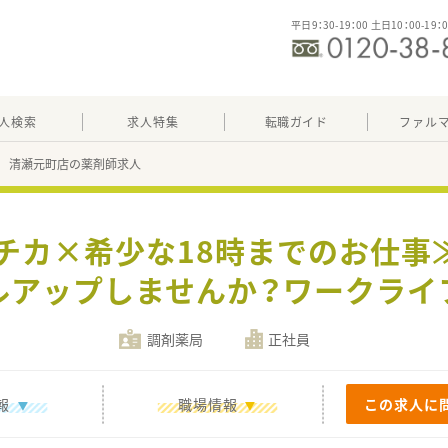
平日9：30-19：00 土日10：00-19：
人検索
求人特集
転職ガイド
ファル
 清瀬元町店の薬剤師求人
駅チカ×希少な18時までのお仕事≫
ルアップしませんか？ワークライ
調剤薬局
正社員
報
職場情報
この求人に