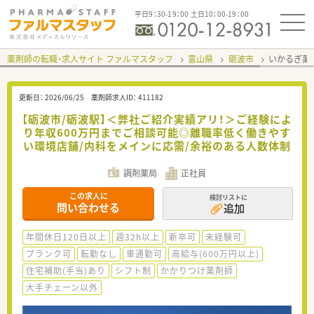
平日9：30-19：00 土日10：00-19：00
薬剤師の転職・求人サイト ファルマスタッフ
富山県
砺波市
いかるぎ薬
更新日：
2026/06/25
薬剤師求人ID：
411182
【砺波市/砺波駅】＜弊社ご紹介実績アリ！＞ご経験によ
り年収600万円までご相談可能◎離職率低く働きやす
い環境店舗/内科をメインに応需/余裕のある人数体制
調剤薬局
正社員
この求人に
検討リストに
問い合わせる
追加
年間休日120日以上
週32h以上
新卒可
未経験可
ブランク可
転勤なし
車通勤可
高給与(600万円以上)
住宅補助(手当)あり
シフト制
かかりつけ薬剤師
大手チェーン以外