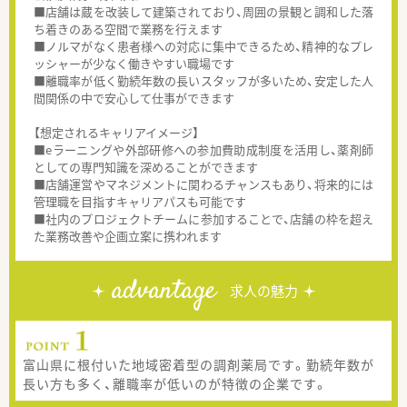
■店舗は蔵を改装して建築されており、周囲の景観と調和した落
ち着きのある空間で業務を行えます
■ノルマがなく患者様への対応に集中できるため、精神的なプレ
ッシャーが少なく働きやすい職場です
■離職率が低く勤続年数の長いスタッフが多いため、安定した人
間関係の中で安心して仕事ができます
【想定されるキャリアイメージ】
■eラーニングや外部研修への参加費助成制度を活用し、薬剤師
としての専門知識を深めることができます
■店舗運営やマネジメントに関わるチャンスもあり、将来的には
管理職を目指すキャリアパスも可能です
■社内のプロジェクトチームに参加することで、店舗の枠を超え
た業務改善や企画立案に携われます
advantage
求人の魅力
富山県に根付いた地域密着型の調剤薬局です。勤続年数が
長い方も多く、離職率が低いのが特徴の企業です。