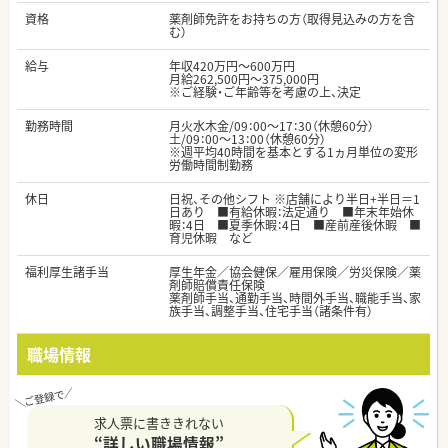
資格
薬剤師免許をお持ちの方（取得見込みの方を含
む）
給与
年収420万円～600万円
月給262,500円～375,000円
※ご経験・ご年齢等を考慮の上、決定
勤務時間
月火水木金/09：00～17：30（休憩60分）
土/09：00～13：00（休憩60分）
※週平均40時間を基本とする1ヵ月単位の変形
労働時間制勤務
休日
日祝、その他シフト ※店舗により半日+半日＝1
日あり ■有給休暇：法定通り ■年末年始休
暇：4日 ■夏季休暇：4日 ■産前産後休暇 ■
育児休暇 など
福利厚生諸手当
厚生年金／協会健保／雇用保険／労災保険／薬
剤師賠償責任保険
薬剤師手当、通勤手当、時間外手当、職能手当、家
族手当、調整手当、住宅手当（諸条件有）
職場情報
求人票に書ききれない
“詳しい職場情報”