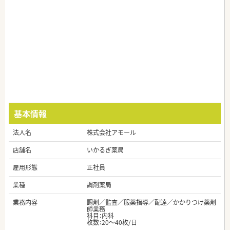
基本情報
法人名
株式会社アモール
店舗名
いかるぎ薬局
雇用形態
正社員
業種
調剤薬局
業務内容
調剤／監査／服薬指導／配達／かかりつけ薬剤
師業務
科目：内科
枚数：20～40枚/日