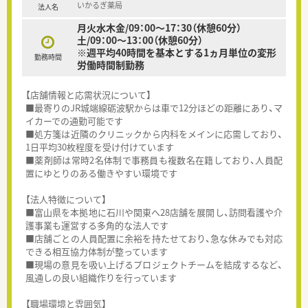
いかるぎ薬局
法人名
月火水木金/09：00～17：30（休憩60分）
土/09：00～13：00（休憩60分）
※週平均40時間を基本とする1ヵ月単位の変形
勤務時間
労働時間制勤務
【店舗情報と応需状況について】
■最寄りのJR城端線砺波駅からは車で12分ほどの距離にあり、マ
イカーでの通勤可能です
■処方箋は近隣のクリニックから内科をメインに応需しており、
1日平均30枚程度を受け付けています
■薬剤師は常時2名体制で事務員も複数名在籍しており、人員配
置にゆとりのある働きやすい環境です
【法人特徴について】
■富山県を本拠地に石川や関東へ28店舗を展開し、訪問看護や介
護事業も運営する多角的な法人です
■店舗ごとの人員配置に余裕を持たせており、急な休みでも対応
できる相互協力体制が整っています
■現場の意見を吸い上げるプロジェクトチームを結成するなど、
風通しの良い組織作りを行っています
【職場環境と雰囲気】