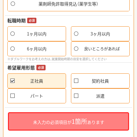
薬剤師免許取得見込（薬学生等）
転職時期
必須
1ヶ月以内
3ヶ月以内
6ヶ月以内
良いところがあれば
※ダブルワークをお考えの方は、就業開始時期の目安を選択してください
希望雇用形態
必須
正社員
契約社員
パート
派遣
1箇所
未入力の必須項目が
あります