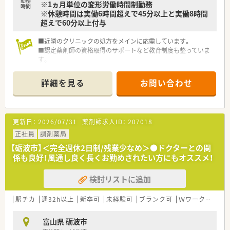
勤務
※1ヵ月単位の変形労働時間制勤務
時間
※休憩時間は実働6時間超えで45分以上と実働8時間
超えで60分以上付与
■近隣のクリニックの処方をメインに応需しています。
■認定薬剤師の資格取得のサポートなど教育制度も整っていま
す。
■処方枚数は平均30～50枚程度と多くないので自分のペースで
落ち着いてご就業いただけます。
詳細を見る
お問い合わせ
更新日：
2026/07/31
薬剤師求人ID：
207018
正社員
調剤薬局
【砺波市】＜完全週休2日制/残業少なめ＞●ドクターとの関
係も良好！風通し良く長くお勤めされたい方にもオススメ！
検討リストに追加
駅チカ
週32h以上
新卒可
未経験可
ブランク可
Ｗワーク可
車
富山県 砺波市