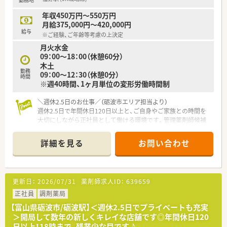
■多科目の処方箋に触れることで薬剤師としてのスキルを高め、
地域医療に貢献したい方に適しています
年収450万円～550万円
月給375,000円～420,000円
【やりがい/おすすめポイント】
給与
※ご経験、ご年齢等考慮の上決定
■地域の患者様との距離が近く、日々の業務を通じて直接感謝の
月火水金
言葉をいただけることが大きな励みになります
09：00～18：00（休憩60分）
■最新のシステムを活用した安全な調剤業務を通じて、医療従事
木土
者としての責任とやりがいを感じられます
勤務
09：00～12：30（休憩0分）
■店舗の運営や後輩の指導などにも携わることで、薬剤師として
時間
※週40時間、1ヶ月単位の変形労働時間制
だけでなく社会人としても成長できます
＼週休2.5日のお仕事／（砺波市エリア担当より）
週休2.5日で年間休日120日以上と、ご自身やご家族との時間を
大切にしながら正社員として働ける環境です。管理薬剤師候補
としての採用でやりがいも抜群です！
＊------------------------------------------＊
詳細を見る
お問い合わせ
【店舗情報と応需状況について】
■近隣のクリニックから内科や呼吸器科や消化器科や血液内科
の処方箋を1日20から30枚程度応需しています。
更新日：
2026/07/31
薬剤師求人ID：
639659
■福野駅から車で10分ほどの場所に位置しており、マイカー通
勤が可能なので毎日の通勤も非常にスムーズです。
正社員
調剤薬局
■現在店舗では薬剤師1名と事務員1名が正社員として在籍して
【富山県砺波市/砺波駅】＜週休2.5日でプライベートも充実
おり、医薬品の採用品目数は725品目となります。
＞開局して数年の新しくキレイな店舗です◎年間休日120
日以上！18時まで、残業少な目です♪