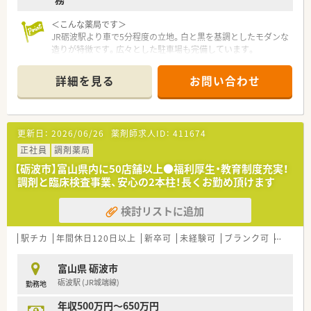
＜こんな薬局です＞
JR砺波駅より車で5分程度の立地。白と黒を基調としたモダンな
造りが特徴です。広々とした駐車場も完備しています。
＜業務内容＞
詳細を見る
お問い合わせ
外来は薬局隣りにあるクリニックからの内科の処方がメインで
す。1人薬剤師での対応になりますが、1日の平均処方箋枚数は
15枚程度と落ち着いているのでご負担なくご勤務いただけま
す。月火金は18:00まで、水土は15:00までの開局となっておりプ
更新日：
2026/06/26
薬剤師求人ID：
411674
ライベートとの両立が可能です。
また、会社として1週間の就業時間を平均38時間45分と短めに設
正社員
調剤薬局
定されている点も魅力の一つです。
【砺波市】富山県内に50店舗以上●福利厚生・教育制度充実！
調剤と臨床検査事業、安心の2本柱！長くお勤め頂けます
≪ こんな会社です ≫
■富山県に本社を置き、富山県を中心に現在では石川県、福井県
検討リストに追加
を含め北陸で50店舗以上展開する企業です。■グループ会社に
臨床検査事業を持ち、調剤との2本柱で安定性抜群の企業です。
■従業員数は306名（薬剤師153名、事務員153名 パートタイマー
駅チカ
年間休日120日以上
新卒可
未経験可
ブランク可
車通勤
含む）となっております。（令和4年3月31日現在）
■店舗形態は総合病院門前、クリニック門前、漢方取扱店舗な
富山県 砺波市
ど、様々な店舗形態がありスキルアップできる環境が整っており
砺波駅 (JR城端線)
勤務地
ます。
■全薬局に調剤監査装置をはじめ、全自動分包機、ＰＴＰシート
年収500万円～650万円