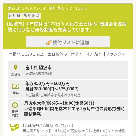
【想定される業務内容】
更新日：
2026/07/24
薬剤師求人ID：
11640
■主な業務は、処方箋に基づいた調剤、監査、患者様への服薬指
導などとなっております
正社員
調剤薬局
■内科の処方箋をメインに扱うため、専門的な知識を深めながら
【砺波市】≪年間休日122日≫人気の土日休み！勉強会を定期
業務に取り組むことができます
的に行うなど研修制度も充実しています。
■電子薬歴や監査システムを活用し、過誤を防ぎながら効率的に
業務を進めることが可能です
検討リストに追加
【こんな方にオススメ】
■プライベートの時間も大切にしたい方には、年間休日が多く残
年間休日120日以上
土日祝休み
新卒可
未経験可
ブランク可
車
業が少ない環境が適しています
■安定した経営基盤のある会社で、安心して長く働き続けたいと
富山県 砺波市
考えている方におすすめです
砺波駅 (JR城端線)
勤務地
■調剤経験が浅くても、しっかりとした教育制度のもとでスキル
アップしたい方に最適です
年収450万円～600万円
月給280,000円～375,000円
【やりがい/おすすめポイント】
給与
※ご経験・ご年齢等を考慮のうえ決定
■地域の患者様との距離が近く、信頼関係を築きながら日々の業
務に取り組める点が魅力です
月火水木金/08:45～18:00(休憩60分)
■最新の調剤機器が導入されているため、対人業務に集中でき、
※週平均40時間を基本とする1ヵ月単位の変形労働時
勤務
薬剤師としての価値を発揮できます
間制勤務
時間
■大手チェーンにはない柔軟さと、北陸最大級の規模ならではの
安定感を兼ね備えた職場です
【店舗情報と応需状況について】
■最寄り駅であるJR城端線の砺波駅からは徒歩10分ほどの距離