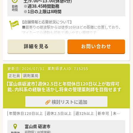
土/9：00～13：00(休憩0分)
※週38.45時間勤務
【こんな方にオススメ】
勤務
時間
※1日の上限は8時間
■土日の休みを確保し、残業の少ない環境でワークライフバラン
スを重視しながら働きたいと考えている方に最適な求人です
【店舗情報と応需状況について】
■総合病院門前で多様な処方箋に触れ、薬剤師としてのスキルア
■最寄りの砺波駅からは徒歩10分ほどの距離に位置しており、
ップを目指しながら安定した企業で長く働きたい方にお勧めで
マイカーでの通勤も可能で通いやすい環境です
す
■小児科や内科、消化器科など多科目の処方箋を1日約90枚応需
■子育てへの理解がある職場や、福利厚生が充実している企業を
しており、幅広い知識を習得できます
探しており、将来的なライフイベントにも備えたい方にぴったり
詳細を見る
お問い合わせ
■常勤の薬剤師3名と事務員3名が在籍しており、互いに連携を
です
取りながらスムーズに業務を行っています
【こんな取り組みをしています】
更新日：
2026/07/31
薬剤師求人ID：
715255
■最新の調剤機器を積極的に導入し、対物業務の効率化を図るこ
とで対人業務に注力できる環境を作っています
正社員
調剤薬局
■地域住民の方々に愛される薬局を目指し、健康サポート機能の
【富山県砺波市】週休2.5日と年間休日120日以上が取得可
強化や在宅業務への対応を進めています
能、内科系の経験を活かし将来の管理薬剤師を目指せます
■女性が長く活躍できる職場づくりを推進しており、産休や育休
の取得と復帰を全面的に支援しています
検討リストに追加
【こんな方にオススメ】
■年間休日が多く残業が少ない環境で、ワークライフバランスを
年間休日120日以上
週休2.5日以上
週32h以上
新卒可
未経験可
重視して働きたいと考えている方に最適です
■安定した経営基盤を持つ大手グループ企業で、福利厚生の整っ
富山県 砺波市
た環境で長く安心して勤めたい方にお勧めです
福野駅 (JR城端線)
勤務地