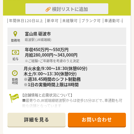
検討リストに追加
年間休日120日以上
新卒可
未経験可
ブランク可
車通勤可
認定
富山県 砺波市
砺波駅 (JR城端線)
勤務地
年収450万円～550万円
月給280,000円～343,000円
給与
※ご経験・ご年齢等を考慮のうえ決定
月火水金/9：00～18：30(休憩60分)
木土/9：00～13：30(休憩0分)
※週38.45時間のシフト制勤務
勤務
時間
※1日の実働時間上限は8時間
【店舗情報と応需状況について】
■最寄りのJR城端線砺波駅からは徒歩15分ほどで、車通勤も可
能な店舗となっています
■処方箋は内科の科目をメインに応需しており、1日平均65枚程
度に対応しております
詳細を見る
お問い合わせ
■薬剤師は常勤2名、事務員は常勤1名の合計3名体制で日々の業
務に従事しています