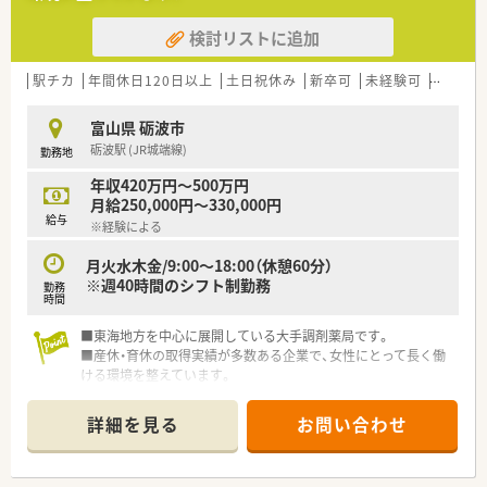
【募集背景と求める人物像について】
検討リストに追加
■今回は体制強化に伴う募集となっており、周囲と協力しながら
円滑に業務を進められる方を求めています。
■眼科の専門性を学びたい意欲のある方や、地域に密着して患者
駅チカ
年間休日120日以上
土日祝休み
新卒可
未経験可
ブラン
様に寄り添った対応ができる方が最適です。
■年齢は60歳まで応募が可能となっており、普通自動車の運転
富山県 砺波市
ができる方を対象として募集を行っています。
砺波駅 (JR城端線)
勤務地
【法人特徴について】
年収420万円～500万円
■県内を中心に50店舗以上を展開しており、北陸地方において
月給250,000円～330,000円
最大級の規模を誇る安定した企業です。
給与
※経験による
■親会社が臨床検査事業を手がけているため経営基盤が非常に
強固であり、安心して長く勤めることができます。
月火水木金/9:00～18:00（休憩60分）
■女性の専務が在籍しており働き方への理解が深く、実際に女性
※週40時間のシフト制勤務
勤務
職員の比率が非常に高いことが大きな特徴です。
時間
■東海地方を中心に展開している大手調剤薬局です。
■産休・育休の取得実績が多数ある企業で、女性にとって長く働
ける環境を整えています。
■充実した教育、研修制度を通して、薬剤師の育成に重点を置い
た薬局チェーンです。
詳細を見る
お問い合わせ