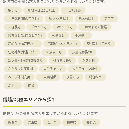
砺波市の薬剤師求人をこだわり条件からお探しいただけます。
駅チカ
年間休日120日以上
土日祝休み
土日休み(相談可含む)
週休2.5日以上
週32h以上
新卒可
未経験可
ブランク可
Ｗワーク可
~18時までの職場
残業なし(ほぼなし含む)
転勤なし
車通勤可
高給与(600万円以上)
高時給(2,500円以上)
寮・借上社宅あり
住宅補助(手当)あり
60歳以上可
扶養内勤務OK
認定薬剤師取得支援あり
教育制度あり
シフト制
かかりつけ薬剤師
大手チェーン
大手チェーン以外
ヘルプ体制充実
一人薬剤師
夜間のみ
総合科目
高収入
在宅
信越/北陸エリアから探す
信越/北陸の薬剤師求人をエリアからお探しいただけます。
新潟県
富山県
石川県
福井県
長野県