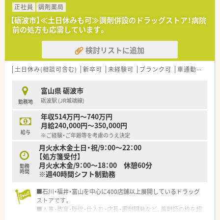
正社員
調剤薬局
【砺波市】≪土日休みも可≫調剤併設のドラッグストア！病院
前の処方も応需しています。
検討リストに追加
土日休み(相談可含む)
新卒可
未経験可
ブランク可
車通勤可
高給
富山県 砺波市
砺波駅 (JR城端線)
勤務地
年収514万円～740万円
月給240,000円～350,000円
給与
※ご経験・ご年齢等を考慮のうえ決定
月火水木金土日・祝/9：00～22：00
【処方箋受付】
月火水木金/9：00～18：00 休憩60分
勤務
時間
※週40時間シフト制勤務
■石川・福井・富山を中心に400店舗以上展開しているドラッグ
ストアです。
■人事・教育・販促・仕入れ・店長・調剤開発など、薬剤師の枠を超
えるさまざまな職種も、入社後段階を経て経験することも可能で