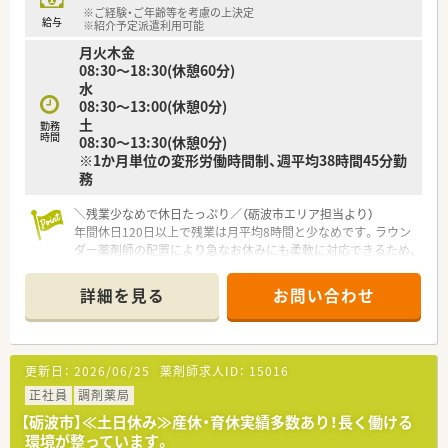
払出装置、水剤分注機など調剤の最新機器も積極的に導入してお
※ご経験・ご年齢等を考慮の上決定
り、安全で信頼性の高いスピーディーな調剤ときめ細やかな情報
給与
※紹介予定派遣利用可能
提供を実現しています。
月火木金
08:30～18:30(休憩60分)
≪ 福利厚生について ≫
水
■年間休日は120日以上ですのでワークライフバランスが取り
08:30～13:00(休憩0分)
やすい環境です。
土
勤務
■育休取得率100％でライフイベントを迎えても長くご勤務いた
時間
08:30～13:30(休憩0分)
だける様にお子さんが3歳になるまで時短勤務可能です。
※1か月単位の変形労働時間制、週平均38時間45分勤
■有給取得率62％
務
■平均勤続年数10年
■月平均残業時間7時間
＼残業少なめで休日たっぷり／（砺波市エリア担当より）
■県外出身の方や自宅からのご通勤が困難な場合は社宅制度も
年間休日120日以上で残業は月平均8時間と少なめです。ラウン
ございます。
ダー薬剤師の配置により急なお休みにも柔軟に対応できるため、
■薬学生（大学院生を含む）を対象に奨学金制度も設けていま
私生活を大切にしながら長く働けます。
す。月額：上限70,000円 期間：卒業月まで最長12ヶ月 対象者：新
＊------------------------------------------＊
卒卒業予定者で当社へ入社いただける方（入社内定の方）返済：卒
詳細を見る
お問い合わせ
業後、薬剤師として3年間勤務により返済免除
【店舗情報と応需状況について】
■7年、10年、20年勤続で勤続表彰あり。
■砺波駅から徒歩10分ほどの場所に位置しており、通勤しやす
■持株会制度あり。
い立地が魅力の調剤薬局です。
更新日：
2026/06/25
薬剤師求人ID：
15016
■主に近隣の眼科クリニックから処方箋を応需しており、1日あ
≪ 研修制度 ≫
たりの枚数は40枚から50枚ほどとなります。
正社員
調剤薬局
■定期社内研修会やマネジメント研修、認定取得のサポートなど
■薬局内は薬剤師2名と数名の事務員が在籍しており、少人数で
教育制度も充実しております。
【砺波市】≪土日休み≫産休・育休実績多数あり！長く働ける
アットホームな落ち着いた環境となっています。
環境が整っています。