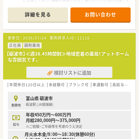
に位置しており、通勤の負担が少なく通いやすい立地の店舗です
■市立砺波総合病院の門前に位置し、総合科目の処方箋を1日あ
たり約80枚応需しているため、幅広い知識を習得できる環境で
詳細を見る
お問い合わせ
す
■薬剤師は4名、事務スタッフも4名在籍しており、適正な人員配
置のもとで協力しながら日々の業務に取り組むことができます
更新日：
2026/07/24
薬剤師求人ID：
11116
【こんな取り組みをしています】
■全店舗で電子薬歴や調剤監査システムを導入し、業務の効率化
正社員
調剤薬局
と安全性の向上を両立させる先進的な取り組みを行っています
【砺波市】≪週38.45時間制≫地域密着の薬局！アットホーム
■地域住民の方々を対象とした健康相談会やイベントを積極的
な雰囲気です。
に開催し、薬局内にとどまらない地域医療への貢献活動を推進し
ています
検討リストに追加
■新入社員向けの研修だけでなく、フォローアップ研修や階層別
研修を整備し、長期的な視点での人材育成に力を入れています
年間休日120日以上
未経験可
ブランク可
車通勤可
高給与(600万円以上)
【こんな方が活躍中】
■子育てと仕事を両立しているママさん薬剤師が多く在籍して
富山県 砺波市
おり、時短勤務制度などを活用しながら無理なく活躍されていま
砺波駅 (JR城端線)
勤務地
す
■調剤未経験やブランクがある状態で入社した方も、充実した教
年収450万円～600万円
育制度と周囲のサポートにより、現場で即戦力として活躍中です
月給280,000円～375,000円
■地域密着型の薬局で患者様とじっくり向き合いたいという志
給与
※ご経験・ご年齢等を考慮のうえ決定
向を持ち、丁寧なコミュニケーションを大切にする方が評価され
月火水木金/9：00～18：30(休憩60分)
ています