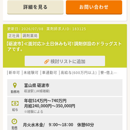
す。
詳細を見る
お問い合わせ
■教育制度も、充実しており、階層ごとの研修やe-ラーニングな
ど導入しています。
更新日：
2026/07/08
薬剤師求人ID：
183125
正社員
調剤薬局
【砺波市】≪面対応≫土日休みも可！調剤併設のドラッグスト
アです。
検討リストに追加
新卒可
未経験可
車通勤可
高給与(600万円以上)
寮・借上社宅あり
富山県 砺波市
砺波駅 (JR城端線)
勤務地
年収514万円～740万円
月給240,000円～350,000円
給与
※経験による
月火水木金/ 9：00～18：00 休憩60分
勤務