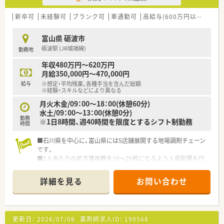
新卒可
未経験可
ブランク可
車通勤可
高給与(600万円以上)
住宅
富山県 砺波市
砺波駅 (JR城端線)
勤務地
年収480万円～620万円
月給350,000円～470,000円
給与
※想定・平均残業、各種手当を含んだ総額
※経験・スキルなどにより異なる
月火木金/09：00～18：00(休憩60分)
水土/09：00～13：00(休憩0分)
勤務
※1日8時間、週40時間を限度とするシフト制勤務
時間
■石川県を中心に、富山県には5店舗展開する地場調剤チェーン
です。
■1人当たりの処方箋枚数を20～25枚になるよう人員配置を行
っており、人員が確保出来次第出店をしていくので無理な出店は
致しません。
詳細を見る
お問い合わせ
■母体に臨床検査会社をもち、薬局事業のほか不動産事業などで
収益を上げており、安定経営の企業様です。
更新日：
2026/07/08
薬剤師求人ID：
190568