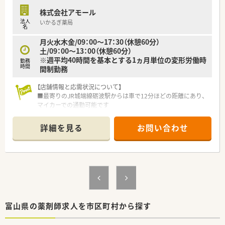
株式会社アモール
法人
いかるぎ薬局
名
月火水木金/09：00～17：30（休憩60分）
土/09：00～13：00（休憩60分）
※週平均40時間を基本とする1ヵ月単位の変形労働時
勤務
時間
間制勤務
【店舗情報と応需状況について】
■最寄りのJR城端線砺波駅からは車で12分ほどの距離にあり、
マイカーでの通勤可能です
■処方箋は近隣のクリニックから内科をメインに応需しており、
1日平均30枚程度を受け付けています
詳細を見る
お問い合わせ
■薬剤師は常時2名体制で事務員も複数名在籍しており、人員配
置にゆとりのある働きやすい環境です
【法人特徴について】
■富山県を本拠地に石川や関東へ28店舗を展開し、訪問看護や
介護事業も運営する多角的な法人です
■店舗ごとの人員配置に余裕を持たせており、急な休みでも対応
できる相互協力体制が整っています
■現場の意見を吸い上げるプロジェクトチームを結成するなど、
富山県の薬剤師求人を市区町村から探す
風通しの良い組織作りを行っています