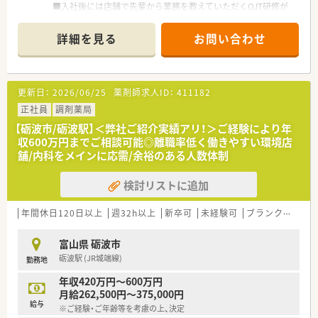
■入社後には店舗で先輩から業務を教えていただくOJT研修が
あるため、ご自身のペースに合わせて成長できる環境がございま
す
詳細を見る
お問い合わせ
■5～6名の薬剤師様が在席しており、1人になることはなく、安
心してご勤務いただけます◎
■新卒の方も歓迎しています！「新人薬剤師研修評価シート」を
もとに3ヵ月後、半年後、1年後にフォローアップ研修があり、研
更新日：
2026/06/25
薬剤師求人ID：
411182
修制度も手厚いです！
正社員
調剤薬局
その他たくさんの求人を取り扱っております！富山県専任のスタ
【砺波市/砺波駅】＜弊社ご紹介実績アリ！＞ご経験により年
ッフがご提案いたしうます！ご希望お聞かせください◎
収600万円までご相談可能◎離職率低く働きやすい環境店
舗/内科をメインに応需/余裕のある人数体制
検討リストに追加
年間休日120日以上
週32h以上
新卒可
未経験可
ブランク可
転
富山県 砺波市
砺波駅 (JR城端線)
勤務地
年収420万円～600万円
月給262,500円～375,000円
給与
※ご経験・ご年齢等を考慮の上、決定