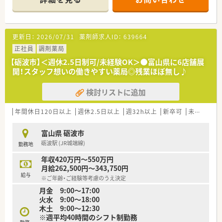
15枚のため、落ち着いてご勤務いただけます。
■未経験・ブランクがある方も歓迎しています！久しぶりのご勤
務でも、サポート体制も整っているので安心してご就業いただけ
ます。
更新日：
2026/07/31
薬剤師求人ID：
639664
■お子様の急な体調不良など急なお休みにも柔軟に対応できる
体制がございます。
正社員
調剤薬局
■代表は社員から「お父さん」と呼ばれるほど、信頼は厚い方で
【砺波市】＜週休2.5日制可/未経験OK＞●富山県に6店舗展
す。雰囲気がいいという理由でご就業を決められる方が多いで
開！スタッフ想いの働きやすい薬局◎残業ほぼ無し♪
す◎
■弊社ご紹介実績多数！自信を持ってお勧めできる企業様です♪
検討リストに追加
お気軽にお問い合わせください！
年間休日120日以上
週休2.5日以上
週32h以上
新卒可
未経験可
富山県 砺波市
砺波駅 (JR城端線)
勤務地
年収420万円～550万円
月給262,500円～343,750円
給与
※ご年齢・ご経験等考慮のうえ決定
月金 9:00～17:00
火水 9:00～18:00
木土 9:00～12:30
※週平均40時間のシフト制勤務