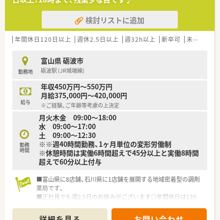
【法人特徴について】
■北陸エリア最大手の医薬品卸で支店長を務めた経験を持つ創
検討リストに追加
業者が立ち上げた、地域密着型の調剤薬局グループです。
■高岡地区を中心に複数の店舗を展開しており、地域の医療に貢
献しながら安定した事業基盤を築いている法人になります。
年間休日120日以上
週休2.5日以上
週32h以上
新卒可
未経験可
■社長の人柄が大変魅力的であり、各薬剤師の生活スタイルに合
わせた働き方を親身になって提案してくれる社風です。
富山県 砺波市
砺波駅 (JR城端線)
勤務地
【勤務実態について】
■月火水金曜日は9時から18時まで、木土曜日は9時から12時30
年収450万円～550万円
分までの開局時間で無理なく勤務していただけます。
月給375,000円～420,000円
■週休2.5日のシフト制を採用しており、年間休日は120日以上
給与
※ご経験、ご年齢等考慮の上決定
とワークライフバランスを保ちやすい勤務体系です。
月火木金 09:00～18:00
■18時までの勤務で残業も発生しにくいため、仕事終わりのプ
水 09:00～17:00
ライベートな時間をしっかりと確保できる環境となります。
土 09:00～12:30
※※週40時間勤務、1ヶ月単位の変形労働制
勤務
時間
※休憩時間は実働6時間超えで45分以上と実働8時間
超えで60分以上付与
■富山県に8店舗、石川県に1店舗を展開する地域密着型の調剤
薬局です。
■正社員でも週2.5日のお休みがございます◎年間休日は120
日！プライベート重視の方にはオススメの企業様です◎
■内科の処方箋をメインに応需しています。枚数は1日約10～
詳細を見る
お問い合わせ