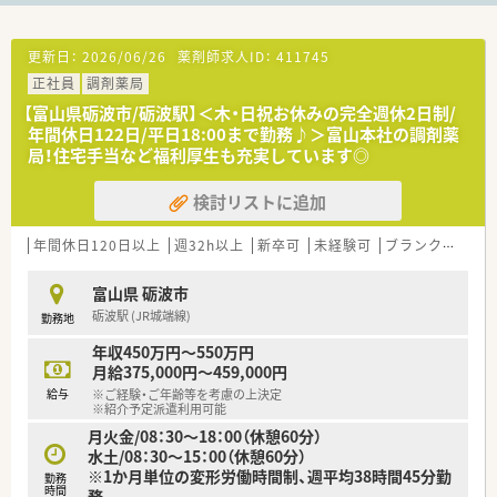
更新日：
2026/06/26
薬剤師求人ID：
411745
正社員
調剤薬局
【富山県砺波市/砺波駅】＜木・日祝お休みの完全週休2日制/
年間休日122日/平日18:00まで勤務♪＞富山本社の調剤薬
局！住宅手当など福利厚生も充実しています◎
検討リストに追加
年間休日120日以上
週32h以上
新卒可
未経験可
ブランク可
車
富山県 砺波市
砺波駅 (JR城端線)
勤務地
年収450万円～550万円
月給375,000円～459,000円
給与
※ご経験・ご年齢等を考慮の上決定
※紹介予定派遣利用可能
月火金/08：30～18：00（休憩60分）
水土/08：30～15：00（休憩60分）
※1か月単位の変形労働時間制、週平均38時間45分勤
勤務
時間
務