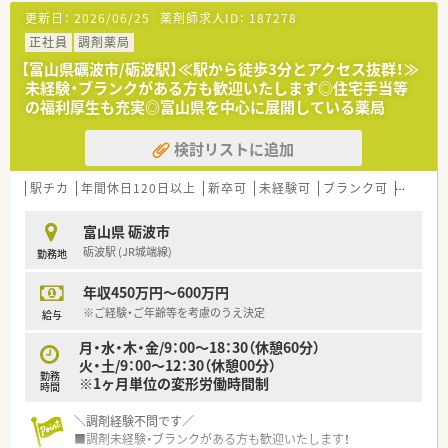
更新日：
2026/06/25
薬剤師求人ID：
187278
正社員
調剤薬局
【富山県礪波市/砺波駅】≪駅から徒歩3分とアクセス抜群！≫
未経験・ブランクがある方も歓迎いたします◎住宅手当等
の福利厚生も充実◎富山県を中心に展開している薬局
検討リストに追加
駅チカ
年間休日120日以上
新卒可
未経験可
ブランク可
車通勤
富山県 砺波市
砺波駅 (JR城端線)
勤務地
年収450万円～600万円
※ご経験・ご年齢等を考慮のうえ決定
給与
月・水・木・金/9：00～18：30（休憩60分）
火・土/9：00～12：30（休憩00分）
勤務
※1ヶ月単位の変形労働時間制
時間
＼調剤経験不問です／
■調剤未経験・ブランクがある方も歓迎いたします！