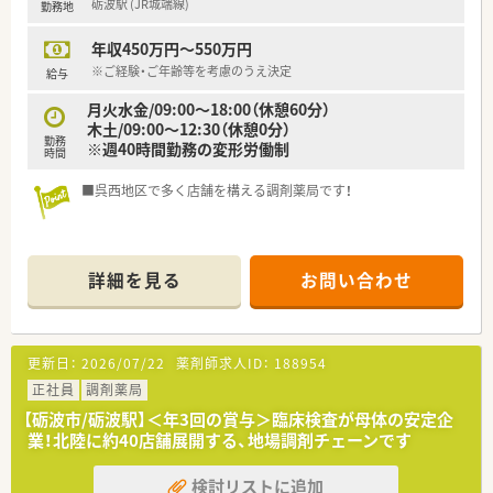
砺波駅 (JR城端線)
勤務地
年収450万円～550万円
※ご経験・ご年齢等を考慮のうえ決定
給与
月火水金/09:00～18:00（休憩60分）
木土/09:00～12:30（休憩0分）
勤務
※週40時間勤務の変形労働制
時間
■呉西地区で多く店舗を構える調剤薬局です！
詳細を見る
お問い合わせ
更新日：
2026/07/22
薬剤師求人ID：
188954
正社員
調剤薬局
【砺波市/砺波駅】＜年3回の賞与＞臨床検査が母体の安定企
業！北陸に約40店舗展開する、地場調剤チェーンです
検討リストに追加