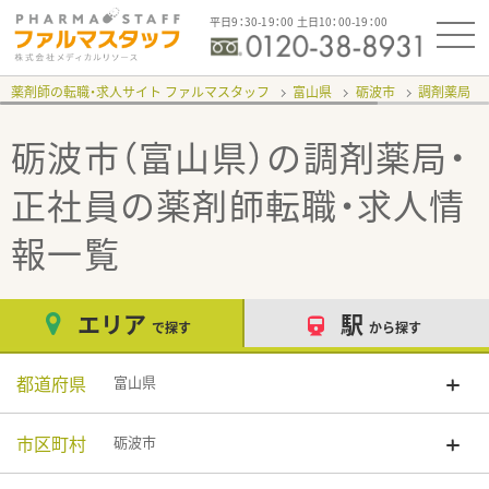
平日9：30-19：00 土日10：00-19：00
薬剤師の転職・求人サイト ファルマスタッフ
富山県
砺波市
調剤薬局
砺波市（富山県）の調剤薬局・
正社員
の薬剤師転職・求人情
報一覧
エリア
駅
で探す
から探す
都道府県
富山県
市区町村
砺波市