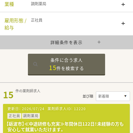
業種
調剤薬局
雇用形態 /
正社員
給与
詳細条件を表示
条件に合う求人
15
件を
検索する
15
件の薬剤師求人
並び順
更新日：
2026/07/24
薬剤師求人ID：
12220
正社員
調剤薬局
【砺波市】≪中途研修も充実≫年間休日122日！未経験の方も
安心して就業いただけます。