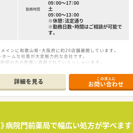
09：00～17：00
土
勤務時間
09：00～13：00
※休憩：法定通り
※勤務日数・時間はご相談が可能で
す。
をメインに和歌山県・大阪府に約20店舗展開しています。
トホームな社風が大変魅力的な会社です。
、地域の方の医療に貢献されていらっしゃいます。
学術大会に関しても参加されています。
ぼ全店に監査機を導入済み！水剤の多い店舗は分注機も入ってい
この求人に
詳細を見る
お問い合わせ
Ｋ》病院門前薬局で幅広い処方が学べます