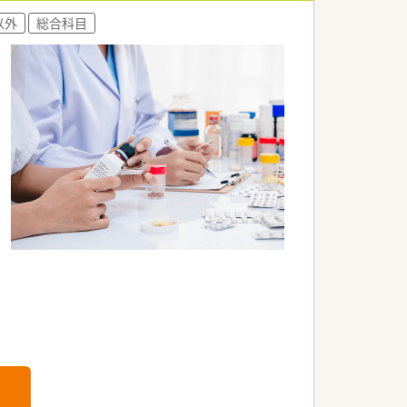
以外
総合科目
ます。