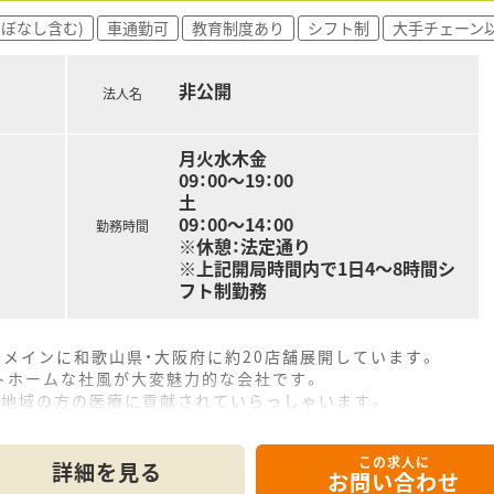
ほぼなし含む)
車通勤可
教育制度あり
シフト制
大手チェーン
非公開
法人名
月火水木金
09：00～19：00
土
09：00～14：00
勤務時間
※休憩：法定通り
※上記開局時間内で1日4～8時間シ
フト制勤務
をメインに和歌山県・大阪府に約20店舗展開しています。
トホームな社風が大変魅力的な会社です。
、地域の方の医療に貢献されていらっしゃいます。
学術大会に関しても参加されています。
ぼ全店に監査機を導入済み！水剤の多い店舗は分注機も入ってい
この求人に
詳細を見る
お問い合わせ