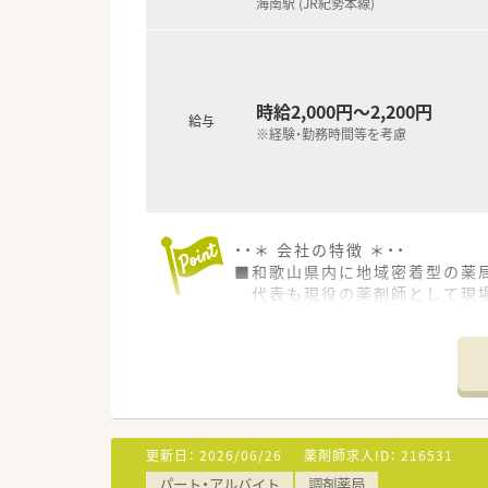
海南駅 (JR紀勢本線)
時給2,000円～2,200円
給与
※経験・勤務時間等を考慮
・・＊ 会社の特徴 ＊・・
■和歌山県内に地域密着型の薬
代表も現役の薬剤師として現場
■社員の平均年齢：40代
ベテラン薬剤師が多数在籍して
■風通しの良い職場で退職者が
患者様のためになる前向きな意
患者様第一ですので、かかりつ
■余剰人員を抱えているわけで
急なお休みも比較的対応いただ
更新日：
2026/06/26
薬剤師求人ID：
216531
パート・アルバイト
調剤薬局