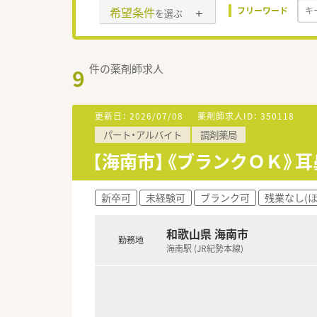
希望条件
フリーワード
を選ぶ
件の薬剤師求人
9
更新日：
2026/07/08
薬剤師求人ID：
350118
パート・アルバイト
調剤薬局
【海南市】《ブランクＯＫ》
新卒可
未経験可
ブランク可
残業なし(
和歌山県 海南市
勤務地
海南駅 (JR紀勢本線)