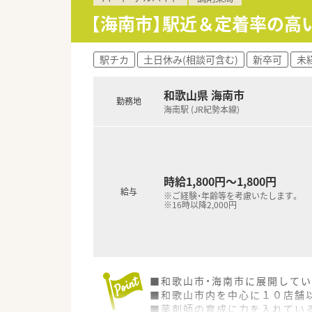
【海南市】駅近＆定着率の高
駅チカ
土日休み(相談可含む)
新卒可
未
和歌山県 海南市
勤務地
海南駅 (JR紀勢本線)
時給1,800円～1,800円
給与
※ご経験・年齢等を考慮いたします。
※16時以降2,000円
■和歌山市・海南市に展開してい
■和歌山市内を中心に１０店舗
■薬剤師の育成に力を入れてい