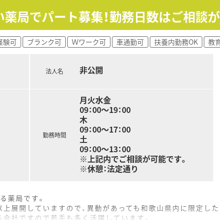
い薬局でパート募集！勤務日数はご相談
経験可
ブランク可
Ｗワーク可
車通勤可
扶養内勤務OK
教
非公開
法人名
月火水金
09：00～19：00
木
09：00～17：00
勤務時間
土
09：00～13：00
※上記内でご相談が可能です。
※休憩：法定通り
る薬局です。
以上展開していますので、異動があっても和歌山県内に限定した
る会社ですので若手も多く活躍しています。