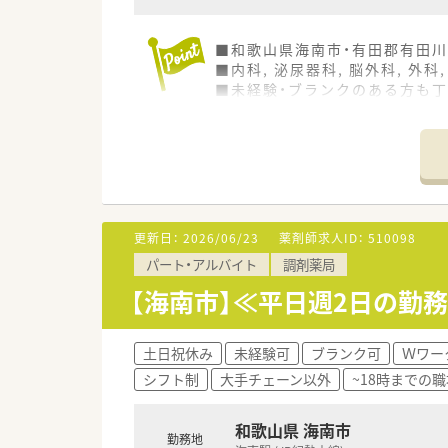
■和歌山県海南市・有田郡有田
■内科, 泌尿器科, 脳外科, 外
■未経験・ブランクのある方も
更新日：
2026/06/23
薬剤師求人ID：
510098
パート・アルバイト
調剤薬局
【海南市】≪平日週2日の勤
土日祝休み
未経験可
ブランク可
Ｗワー
シフト制
大手チェーン以外
~18時までの職
和歌山県 海南市
勤務地