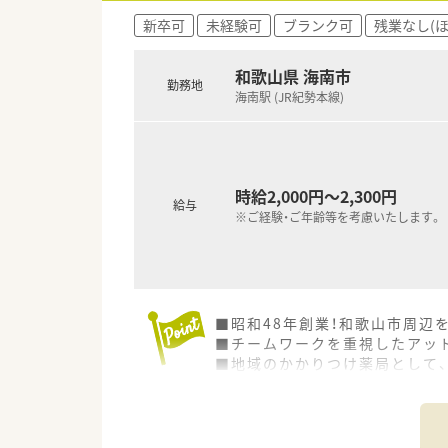
新卒可
未経験可
ブランク可
残業なし(
和歌山県 海南市
勤務地
海南駅 (JR紀勢本線)
時給2,000円～2,300円
給与
※ご経験・ご年齢等を考慮いたします。
■昭和48年創業！和歌山市周辺
■チームワークを重視したアッ
■地域のかかりつけ薬局として
■在宅研修や在宅薬学会、近畿
■機械化も進んでおり、現在ほ