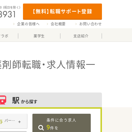
00
（祝日を除く）
【無料】転職サポート登録
企業の皆様へ
会社概要
お問い合わせ
マラボ
薬学生
支店紹介
薬剤師転職・求人情報一
駅
から探す
条件に合う求人
与
パート・アルバイト
9
件を