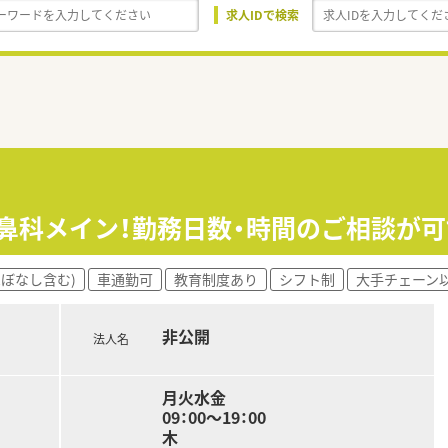
求人IDで検索
耳鼻科メイン！勤務日数・時間のご相談が
ほぼなし含む)
車通勤可
教育制度あり
シフト制
大手チェーン
非公開
法人名
月火水金
09：00～19：00
木