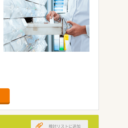
す。
ません。
ので、
検討リストに追加