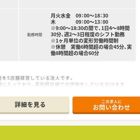
月火水金 09：00～18：30
木 09：00～13：00
※9:00～18:30の間で、1日4～8時間
30分、週2～3日程度のシフト勤務
勤務時間
※1ヶ月単位の変形労働時間制
※休憩 実働6時間超の場合45分、実
働8時間超の場合60分
局を5店舗経営している法人です。
に入っており、薬剤師目線での評価をしていただけます
います！薬剤師のうち8割は女性です。
この求人に
非常に少ない環境です。
詳細を見る
お問い合わせ
見はどんどん取り入れて、皆で地域貢献する動きをされていま
けなどのノルマは一切ございませんし、業務の押し付けもあり
はありませんが、和歌山市を中心にドミナント展開しております
きやすい環境です。