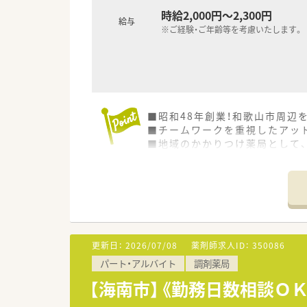
時給2,000円～2,300円
給与
※ご経験・ご年齢等を考慮いたします。
■昭和48年創業！和歌山市周辺
■チームワークを重視したアッ
■地域のかかりつけ薬局として
■在宅研修や在宅薬学会、近畿
■機械化も進んでおり、現在ほ
更新日：
2026/07/08
薬剤師求人ID：
350086
パート・アルバイト
調剤薬局
【海南市】《勤務日数相談Ｏ