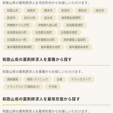
和歌山県の薬剤師求人を市区町村からお探しいただけます。
す。
■勤務形態やシフトについて柔軟に相談できる風通しの良さが
和歌山市
海南市
橋本市
有田市
御坊市
田辺市
あり、個々の事情に寄り添った対応をしてくれる薬局です。
新宮市
紀の川市
岩出市
海草郡紀美野町
伊都郡かつらぎ町
伊都郡九度山町
有田郡湯浅町
有田郡有田川町
日高郡日高町
日高郡印南町
日高郡みなべ町
西牟婁郡白浜町
西牟婁郡上富田町
東牟婁郡那智勝浦町
東牟婁郡太地町
東牟婁郡串本町
和歌山県の薬剤師求人を業種から探す
和歌山県の薬剤師求人を業種からお探しいただけます。
調剤薬局
病院・クリニック
企業
ドラッグストア
ドラッグストア(調剤あり)
その他
和歌山県の薬剤師求人を雇用形態から探す
和歌山県の薬剤師求人を雇用形態からお探しいただけます。