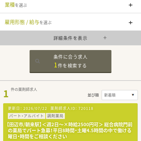
業種
を選ぶ
雇用形態 / 給与
を選ぶ
詳細条件を表示
条件に合う求人
1
件を
検索する
1
件の薬剤師求人
並び順
更新日：
2026/07/22
薬剤師求人ID：
720118
パート・アルバイト
調剤薬局
【田辺市/朝来駅】＜週2日～×時給2500円可＞ 総合病院門前
の薬局でパート急募！平日8時間・土曜4.5時間の中で働ける
曜日・時間をご相談ください