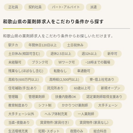
正社員
契約社員
パート・アルバイト
派遣
和歌山県の薬剤師求人をこだわり条件から探す
和歌山県の薬剤師求人をこだわり条件からお探しいただけます。
駅チカ
年間休日120日以上
土日祝休み
土日休み(相談可含む)
週休2.5日以上
週32h以上
新卒可
未経験可
ブランク可
Ｗワーク可
~18時までの職場
残業なし(ほぼなし含む)
転勤なし
車通勤可
高給与(600万円以上)
高時給(2,500円以上)
寮・借上社宅あり
住宅補助(手当)あり
託児所あり
60歳以上可
新規オープン
管理職
管理薬剤師
扶養内勤務OK
認定薬剤師取得支援あり
教育制度あり
シフト制
かかりつけ薬剤師
大手チェーン
大手チェーン以外
ヘルプ体制充実
一人薬剤師
当直・夜勤あり
賃貸物件（家具付き）
賃貸物件（家具なし）
生活環境充実
短期・スポット
夜間のみ
総合科目