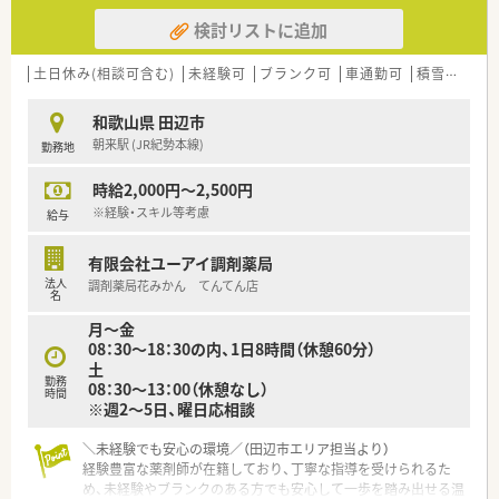
検討リストに追加
土日休み(相談可含む)
未経験可
ブランク可
車通勤可
積雪なし
和歌山県 田辺市
朝来駅 (JR紀勢本線)
勤務地
時給2,000円～2,500円
※経験・スキル等考慮
給与
有限会社ユーアイ調剤薬局
法人
調剤薬局花みかん てんてん店
名
月～金
08：30〜18：30の内、1日8時間（休憩60分）
土
勤務
08：30～13：00（休憩なし）
時間
※週2～5日、曜日応相談
＼未経験でも安心の環境／（田辺市エリア担当より）
経験豊富な薬剤師が在籍しており、丁寧な指導を受けられるた
め、未経験やブランクのある方でも安心して一歩を踏み出せる温