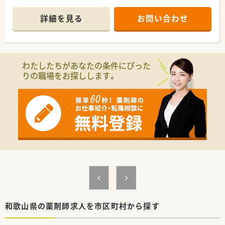
かい職場環境ですよ。
＊------------------------------------------＊
詳細を見る
お問い合わせ
【店舗情報と応需状況について】
■総合病院や近隣の眼科や耳鼻咽喉科など、多岐にわたる医療機
関からの処方箋を1日に約70枚から80枚ほど応需しています。
■取り扱いのある医薬品の採用品目数は1200品目以上と豊富
わたしたちがあなたの条件にぴった
で、様々な症例に触れながら幅広い知識を身につけることができ
りの職場をお探しします。
ます。
■薬歴の書き方に関するルールは比較的緩やかであり、個人の裁
量を尊重した柔軟な対応が可能な職場環境となっております。
【法人特徴について】
■患者様第一主義かつ収益二の次という確固たる理念のもと、現
場の薬剤師目線を大切にした薬局経営を心掛けておられます。
■長期間にわたって勤務されている従業員も多数在籍しており、
スタッフの定着率が非常に高いことが大きな特徴の一つです。
■エリアを巡回するラウンダー薬剤師が在籍しているため、急な
欠勤時にも対応できる強固なヘルプ体制が整っております。
【職場環境と雰囲気】
■経験豊富な管理薬剤師やサポート体制の整った事務スタッフ
と共に、チームワークを大切にしながら業務を進めております。
和歌山県の薬剤師求人を市区町村から探す
■クリニックとのマンツーマン体制を基本としており、門前ドク
ターとの良好な関係性が築かれているため働きやすい環境で