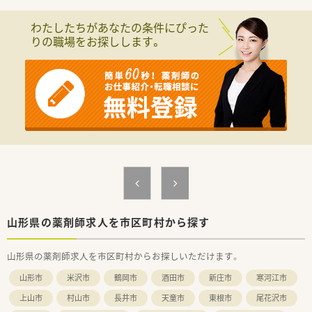
■新店の店舗名が社員公募で決まったりするケースや、新規開局
時には管理薬剤師様に店舗デザインなどの決定権があるケース
わたしたちがあなたの条件にぴった
もあり、非常に自由度の高い社風です。
りの職場をお探しします。
■全国各地にエリアマネージャーさんやラウンダー勤務の方が
いるので、急なお休みやシフトのご要望なども、ご相談がしやす
い環境です。
■産休・育休の実績も多数あり、女性にとっても働きやすい会社
です。
■キャリアステップアップを目指す方には、多くのチャンスがご
ざいます。30代で取締役へご就任される薬剤師様も過去いらっ
しゃいます。
■多科目の経験をしたい！というご希望があれば複数店舗の掛け
持ちも相談可能で、異動などの希望についても柔軟に対応頂けま
す。
■独立開業支援も行っております。まずは店舗の管理薬剤師様
として勤務しながら、ノウハウを学び、フランチャイズ契約では
無く、完全独立店舗で開業となります。
■ドクターや施設への営業など、新店立ち上げの同行業務にも携
山形県の薬剤師求人を市区町村から探す
わることが出来ます。
■独立後も経営面でのご相談をはじめ、薬事情報の提供・グルー
山形県の薬剤師求人を市区町村からお探しいただけます。
プ研修会への参加も可能です。
■慶弔特別休暇・慶弔見舞金や健康診断の費用負担、お薬代のサ
山形市
米沢市
鶴岡市
酒田市
新庄市
寒河江市
ポート、e-ラーニングの無料受講、
保養施設・ホテルの優待、時短制度、退職金制度など様々な福利
上山市
村山市
長井市
天童市
東根市
尾花沢市
厚生もご用意されています。