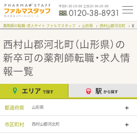
平日9：30-19：00 土日10：00-19：00
薬剤師の転職・求人サイト ファルマスタッフ
山形県
西村山郡河北町
新
西村山郡河北町（山形県）の
新卒可
の薬剤師転職・求人情
報一覧
エリア
駅
で探す
から探す
都道府県
山形県
市区町村
西村山郡河北町