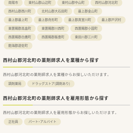
南陽市
東村山郡山辺町
東村山郡中山町
西村山郡河北町
西村山郡西川町
北村山郡大石田町
最上郡金山町
最上郡最上町
最上郡舟形町
最上郡真室川町
最上郡戸沢村
東置賜郡高畠町
東置賜郡川西町
西置賜郡小国町
西置賜郡白鷹町
西置賜郡飯豊町
東田川郡三川町
飽海郡遊佐町
西村山郡河北町の薬剤師求人を業種から探す
西村山郡河北町の薬剤師求人を業種からお探しいただけます。
調剤薬局
ドラッグストア(調剤あり)
西村山郡河北町の薬剤師求人を雇用形態から探す
西村山郡河北町の薬剤師求人を雇用形態からお探しいただけます。
正社員
パート・アルバイト