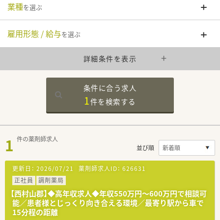
業種
を選ぶ
雇用形態 / 給与
を選ぶ
詳細条件を表示
条件に合う求人
1
件を
検索する
1
件の薬剤師求人
並び順
更新日：
2026/07/21
薬剤師求人ID：
626631
正社員
調剤薬局
【西村山郡】◆高年収求人◆年収550万円～600万円で相談可
能／患者様とじっくり向き合える環境／最寄り駅から車で
15分程の距離