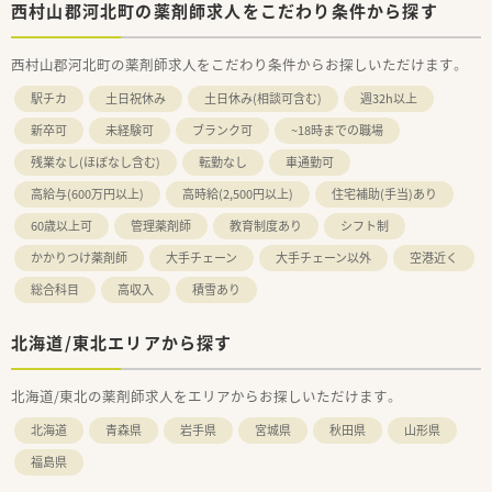
西村山郡河北町の薬剤師求人をこだわり条件から探す
西村山郡河北町の薬剤師求人をこだわり条件からお探しいただけます。
駅チカ
土日祝休み
土日休み(相談可含む)
週32h以上
新卒可
未経験可
ブランク可
~18時までの職場
残業なし(ほぼなし含む)
転勤なし
車通勤可
高給与(600万円以上)
高時給(2,500円以上)
住宅補助(手当)あり
60歳以上可
管理薬剤師
教育制度あり
シフト制
かかりつけ薬剤師
大手チェーン
大手チェーン以外
空港近く
総合科目
高収入
積雪あり
北海道/東北エリアから探す
北海道/東北の薬剤師求人をエリアからお探しいただけます。
北海道
青森県
岩手県
宮城県
秋田県
山形県
福島県