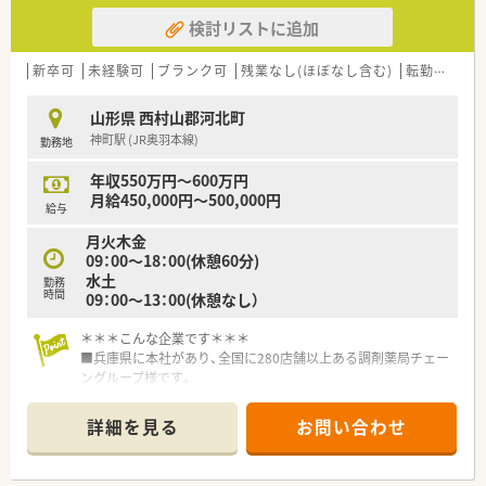
検討リストに追加
新卒可
未経験可
ブランク可
残業なし(ほぼなし含む)
転勤なし
山形県 西村山郡河北町
神町駅 (JR奥羽本線)
勤務地
年収550万円～600万円
月給450,000円～500,000円
給与
月火木金
09：00～18：00(休憩60分)
水土
勤務
時間
09：00～13：00(休憩なし）
＊＊＊こんな企業です＊＊＊
■兵庫県に本社があり、全国に280店舗以上ある調剤薬局チェー
ングループ様です。
■創業より無借金経営を続けており、他業種も運営されている安
定基盤が魅力です。
詳細を見る
お問い合わせ
■地域に根ざしたクリニック様とのマンツーマン薬局を運営さ
れており、比較的ゆったりと調剤・投薬ができる環境で、個人在
宅や施設在宅も行っている店舗が多くございます。