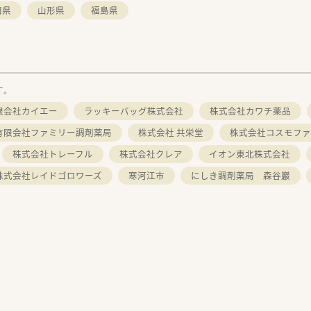
田県
山形県
福島県
す。
限会社カイエー
ラッキーバッグ株式会社
株式会社カワチ薬品
有限会社ファミリー調剤薬局
株式会社 共栄堂
株式会社コスモファ
株式会社トレーフル
株式会社クレア
イオン東北株式会社
株式会社レイドゴロワーズ
寒河江市
にしき調剤薬局 森谷巖