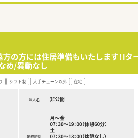
遠方の方には住居準備もいたします！Iタ
なめ/異動なし
り
シフト制
大手チェーン以外
在宅
非公開
法人名
月～金
07：30～19：00（休憩60分）
土
07：30～13：00（休憩なし）
勤務時間