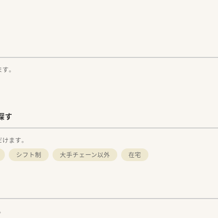
ます。
探す
だけます。
シフト制
大手チェーン以外
在宅
。