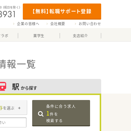
00
（祝日を除く）
【無料】転職サポート登録
企業の皆様へ
会社概要
お問い合わせ
マラボ
薬学生
支店紹介
情報一覧
駅
から探す
条件に合う求人
与
を選ぶ
1
件を
検索する