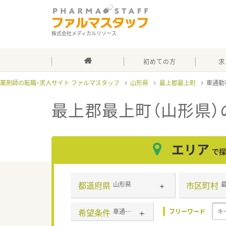
株式会社メディカルリソース
初めての方
求
薬剤師の転職・求人サイト ファルマスタッフ
山形県
最上郡最上町
車通勤
最上郡最上町（山形県）
エリア
で探
都道府県
市区町村
山形県
希望条件
車通勤可
フリーワード