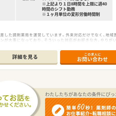
※上記より１日8時間を上限に週40
時間のシフト勤務
※１ヶ月単位の変形労働時間制
根差した調剤薬局を運営しています。外来対応だけでなく、地域
ョンが大事になっており、そういった対応がお好きな方、やりが
を据えて働ける環境です。それでも大事にしているのが職場の雰
ます。
この求人に
詳細を見る
お問い合わせ
維持しつつ、地域の患者様の医療を担う薬局です。メインは循環
か、在宅も実施しておりますので、事務スタッフも4名と手厚く
ニなどがあり買い物や生活には便利な立地です。四季折々の風
かくプライベートも充実させている方が多いです。
わたしたちがあなたの条件にぴっ
したい方
きたい方
ンに自信のある方
い方