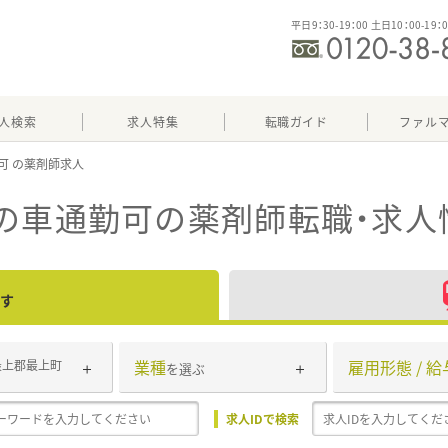
平日9：30-19：00 土日10：00-19：
人検索
求人特集
転職ガイド
ファル
可
の車通勤可
の薬剤師転職・求人
す
業種
雇用形態 / 給
最上郡最上町
を選ぶ
求人IDで検索