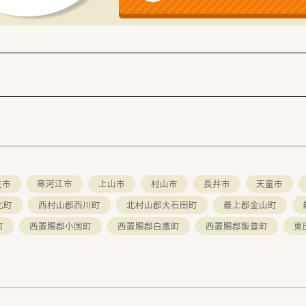
庄市
寒河江市
上山市
村山市
長井市
天童市
北町
西村山郡西川町
北村山郡大石田町
最上郡金山町
町
西置賜郡小国町
西置賜郡白鷹町
西置賜郡飯豊町
東
。