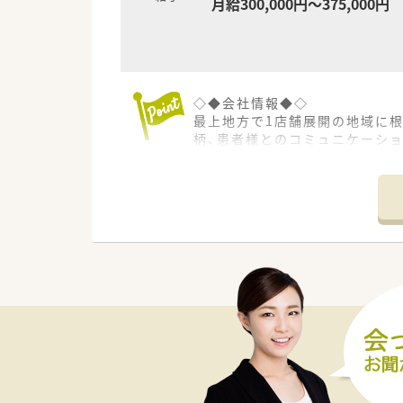
月給300,000円～375,000円
◇◆会社情報◆◇
最上地方で1店舗展開の地域に
柄、患者様とのコミュニケーシ
す。異動や転勤なども無く、腰
で、定着率の良さにも繋がってい
≪薬局について≫
門前クリニックとの良好な関係を
枚ほど対応しています。そのほ
パーやドラッグストア、コンビ
ることができます。温泉街もち
≪こんな方におススメ≫
★ワークライフバランスを重視
★地域医療が密な環境に身を置
★患者様とのコミュニケーショ
★地域密着で腰を据えて働きた