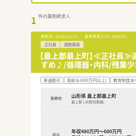
件の薬剤師求人
1
更新日：
2026/06/11
薬剤師求人ID：
462630
正社員
調剤薬局
【最上郡最上町】≪正社員≫
すめ♪/循環器・内科/残業少
車通勤可
高給与(600万円以上)
教育制度あ
山形県 最上郡最上町
勤務地
最上駅 (JR陸羽東線)
年収480万円～600万円
給与