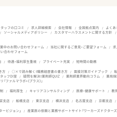
スタッフの口コミ
求人詳細検索
会社情報
全国拠点案内
よくあ
ソーシャルメディアポリシー
カスタマーハラスメントに関する方針
就業中のお問い合わせフォーム
当社に関するご意見・ご要望フォーム
求
問い合わせフォーム
向
待遇・福利厚生重視
プライベート充実
短時間の勤務
き方
○×で読み解く！職務経歴書の書き方
面接対策ガイドブック
タッフDI室
疑問を解決！薬剤師QUIZ
薬剤師業界動向コラム
薬局探
『ファルマラボ+（プラス）』
体制
福利厚生
キャリアコンサルティング
医療・健康サポート
教
宮支店
船橋支店
東京支店
横浜支店
名古屋支店
京都支店
タービジョン」
産業医の依頼と業務サポートサイト『ワーカーズドクターズ
ス