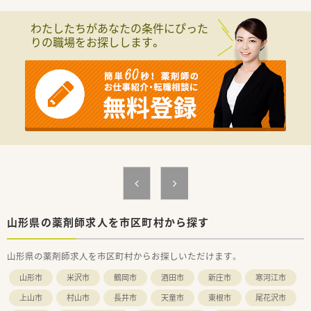
≪スキルアップサポートあり！≫
教育・研修制度が充実しています！新入社員から中堅社員まで、キ
わたしたちがあなたの条件にぴった
ャリアに合わせた研修プログラムがありますので、
りの職場をお探しします。
着実にステップアップしていきたい方におススメの環境です。
資格取得の福利厚生も充実しており、
会社としても社員の皆様のスキルアップをフォローしてくれる
体制が整っています。
≪知識や技術を広く深く身に付けられます！≫
自己研修支援・補助金が年間3万円付与！交通費や参加費、E-
Learningなどに使えます。
総合病院や医療ビル、在宅など多数科対応あり！知識や技術を広
く深く身に付けることができます。
≪薬局について≫
救急告示病院の門前！現在薬剤師は2名在籍しており、1日約60～
70枚前後の処方箋に対応しております。
地域に根差した薬局ですので、患者様とのコミュニケーションを
山形県の薬剤師求人を市区町村から探す
大切にできる方におススメの環境です！
山形県の薬剤師求人を市区町村からお探しいただけます。
≪こんな方にオススメです！≫
・成長企業でキャリアアップをしたい方！
山形市
米沢市
鶴岡市
酒田市
新庄市
寒河江市
・好きなことを学べる会社をお探しの方！
・経営の安定している会社で腰を据えて働きたい方！
上山市
村山市
長井市
天童市
東根市
尾花沢市
・研修制度の充実した会社をお探しの方！