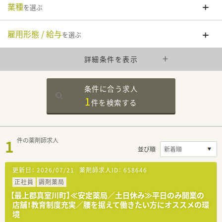
業種
を選ぶ
雇用形態 / 給与
を選ぶ
詳細条件を表示
条件に合う求人
1
件を
検索する
1
件の薬剤師求人
並び順
更新日：
2026/07/21
薬剤師求人ID：
658646
正社員
調剤薬局
【最上郡真室川町】≪安定薬局／土日休み≫平日のみ開業の
店舗！教育制度充実／腰を据えて働きたい方にオススメの環
境