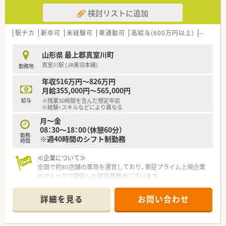
検討リストに追加
駅チカ
新卒可
未経験可
車通勤可
高給与(600万円以上)
寮・借上
山形県 最上郡真室川町
真室川駅 (JR奥羽本線)
勤務地
年収516万円～826万円
月給355,000円～565,000円
給与
※残業30時間を含んだ想定年収
※経験・スキルなどにより異なる
月～金
08：30〜18：00（休憩60分）
勤務
※週40時間のシフト制勤務
時間
≪企業について≫
全国で約80店舗の薬局を運営しており、東証プライム上場企業
のグループで安定した経営基盤がございます。
調剤薬局事業のほか有料老人ホームや訪問看護ステーションな
ど多数の事業展開！
詳細を見る
お問い合わせ
薬局事業だけではない経営の多様性や安定性が魅力の一つで
す。