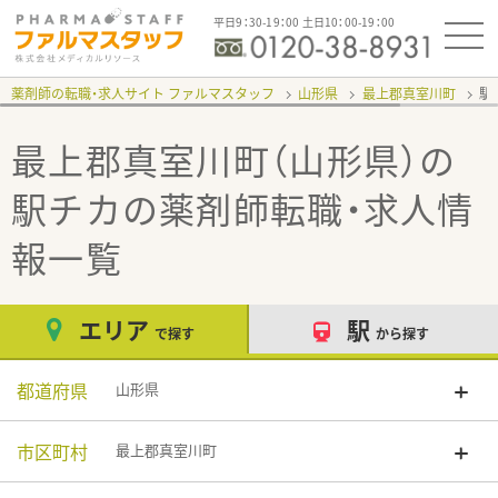
平日9：30-19：00 土日10：00-19：00
薬剤師の転職・求人サイト ファルマスタッフ
山形県
最上郡真室川町
駅
最上郡真室川町（山形県）の
駅チカ
の薬剤師転職・求人情
報一覧
エリア
駅
で探す
から探す
都道府県
山形県
市区町村
最上郡真室川町