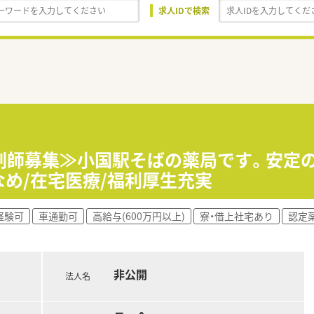
求人IDで検索
剤師募集≫小国駅そばの薬局です。安定
なめ/在宅医療/福利厚生充実
経験可
車通勤可
高給与(600万円以上)
寮・借上社宅あり
認定
非公開
法人名