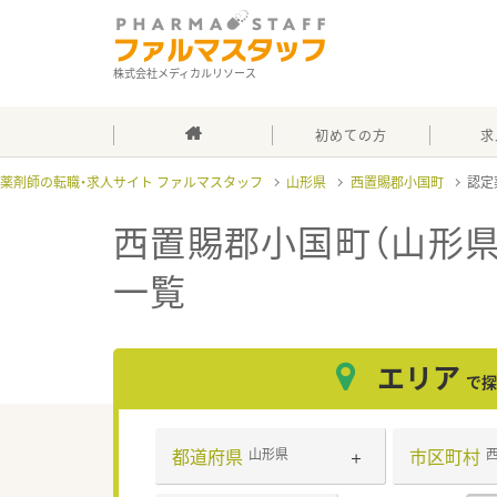
株式会社メディカルリソース
初めての方
求
薬剤師の転職・求人サイト ファルマスタッフ
山形県
西置賜郡小国町
認定
西置賜郡小国町（山形
一覧
エリア
で探
都道府県
市区町村
山形県