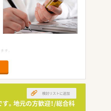
けます。
ービスを提供しています。
検討リストに追加
です。地元の方歓迎！/総合科
ています。