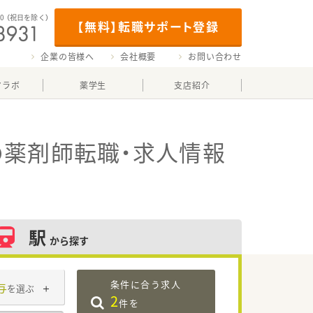
00
（祝日を除く）
【無料】転職サポート登録
企業の皆様へ
会社概要
お問い合わせ
マラボ
薬学生
支店紹介
の薬剤師転職・求人情報
駅
から探す
条件に合う求人
与
を選ぶ
2
件を