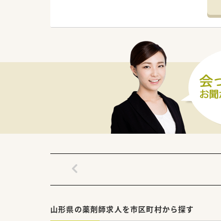
福利厚生が充実しており、世帯
休暇・育児休暇の取得も多数実績
据えて働きたい方におススメの
≪スキルアップサポートあり！≫
教育・研修制度が充実しており、
万円付与され、交通費や勉強会参加
≪薬局について≫
総合科目応需しています！1日あ
柄、患者様とのコミュニケーシ
≪こんな方におススメ≫
★今後、業界でより求められる
★若手でスキルに不安があり、
★将来的にキャリアアップを目
★福利厚生を重視したい方
山形県の薬剤師求人を市区町村から探す