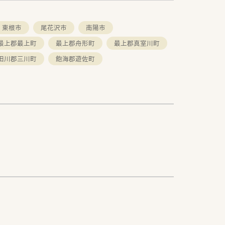
東根市
尾花沢市
南陽市
最上郡最上町
最上郡舟形町
最上郡真室川町
田川郡三川町
飽海郡遊佐町