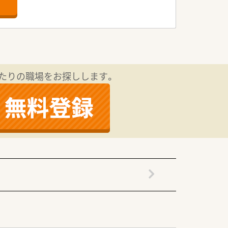
を表彰する永年勤続表彰制度、産前産後
新卒3年定着率95.5％と高水準で腰を
あります。自己研修支援・補助金が年間3
くれる社風です。
たりの職場をお探しします。
制も余裕を持たせて配置しています。地域
じながら勤務できる環境です。