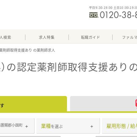
平日9：30-19：00 土日10：00-19：
人検索
求人特集
転職ガイド
ファル
薬剤師取得支援あり
県）の認定薬剤師取得支援あり
す
業種
雇用形態 / 給
西置賜郡小国町
を選ぶ