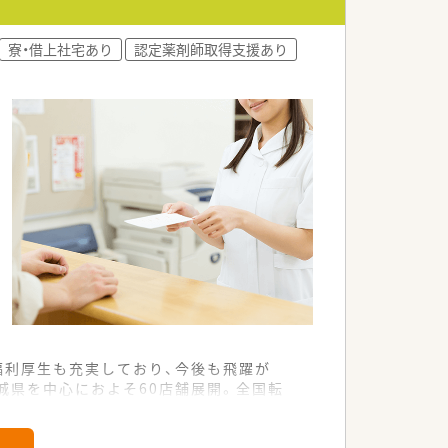
ていきたいのかなど、本人の希望に合わ
寮・借上社宅あり
認定薬剤師取得支援あり
として、3万円/年を会社負担していま
リアアップできる環境です！
剤師2名体制で対応しています。
境です。
福利厚生も充実しており、今後も飛躍が
城県を中心におよそ60店舗展開。全国転