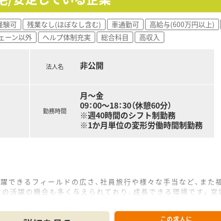
で地域に根付いて働く方向か、大型店舗など様々な場面で活躍し
です◎
経験可
残業なし(ほぼなし含む)
車通勤可
高給与(600万円以上)
るような制度でバックアップしています。
ェーン以外
ヘルプ体制充実
総合科目
高収入
修制度≫
主軸としており、約10年をかけてサポートしています。
非公開
とっており、『興味のあることを学ぶ』を尊重し、自己啓発推進
法人名
た勉強会やelearningも取り入れているため、安心してキャ
月～金
09：00〜18：30（休憩60分）
勤務時間
※週40時間のシフト制勤務
をメインに処方箋を応需しています。1日あたり50枚ほど、薬
※1か月単位の変形労働時間制勤務
えるよう、各種システムも完備、じっくりと業務に取り組める環
できる方、対人業務面でスキルを磨いていきたい方歓迎！
しっかり教えてくれる会社で働きたい方
指したい方
活躍できるフィールドの広さ、社員旅行や様々な手当など、また
会社でお勤めされたい方
方の活躍の機会も多く与えられており、成長できる環境です。宮
業したい方など様々な要望に応えられます。
この求人に