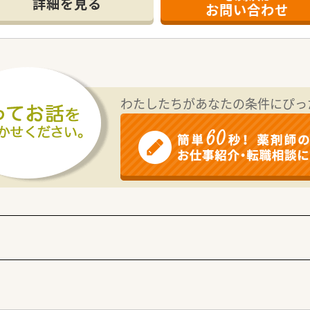
詳細を見る
お問い合わせ
主を対象に住宅費を負担する制度や5年毎に勤続年数の長い社員
があり、社員が安心して長く働ける環境作りを心掛けています。
企業です。
新入社員から中堅社員までキャリアごとに細かなプログラムが
費、E-Learningなどに利用でき、社員の自主性を尊重して
わたしたちがあなたの条件にぴっ
たり30枚ほどの処方箋がきており、薬剤師、医療事務の人数体
ョンを重視している店舗。大変な面もありますが、やりがいを感
在宅スキルを身につけたい・磨いていきたい方
しっかり教えてくれる会社で働きたい方
指したい方