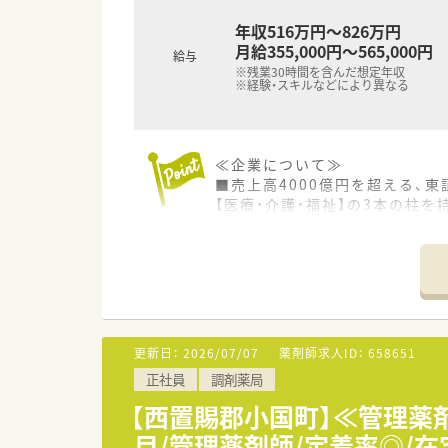
年収516万円～826万円
月給355,000円～565,000円
給与
※残業30時間を含んだ想定年収
※経験・スキルなどにより異なる
≪企業について≫
■売上高4000億円を超える、東
【医療・介護・福祉】の3本の柱
20年以上も前から「在宅医療」
■男性・女性共に活躍可能な環
『育休復帰率 100％（2015年～
『新卒3年定着率 95％』
『平均有給取得 9.9日/年』
『選べる社員区分性』
更新日：
2026/07/07
薬剤師求人ID：
658651
・ナショナル社員：全国で活躍
正社員
調剤薬局
・エリア社員：東北エリアで活躍
【西置賜郡小国町】≪管理薬
■薬剤師以外でのご活躍可能な
目/管理薬剤師/定着率◎/
中途入社の方に関しては年に2