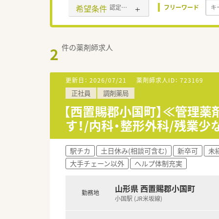
希望条件
認定薬剤師取得支援あり
フリーワード
件の薬剤師求人
2
更新日：
2026/07/21
薬剤師求人ID：
723169
正社員
調剤薬局
【西置賜郡小国町】≪管理薬
す！/内科・整形外科/残業少
駅チカ
土日休み(相談可含む)
新卒可
未
大手チェーン以外
ヘルプ体制充実
山形県 西置賜郡小国町
勤務地
小国駅 (JR米坂線)