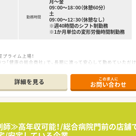
月～金
09：00〜18：00（休憩60分）
土
勤務時間
09：00〜12：30（休憩なし）
※週40時間のシフト制勤務
※1か月単位の変形労働時間制勤務
証プライム上場！
を持つ「健康の総合商社」で、長期に渡って安心して勤めていただ
に取り組んでおり、積極的な経営姿勢で地域のみなさまへ医療サ
この求人に
境作り
詳細を見る
お問い合わせ
2018年度実績）』
／県内のみ（自宅から通勤可能な範囲）
剤師≫高年収可能！/総合病院門前の店舗
フィールド展開もご用意！
在宅/安定している企業
回ほど面談をしており、今後のキャリアやどう働きたいかを伺っ