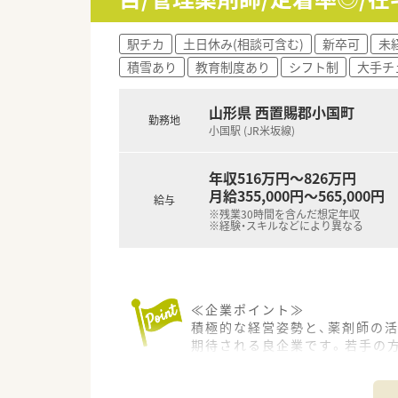
その中で、例えば、門前の薬局
せた就業を提案することが可能
駅チカ
土日休み(相談可含む)
新卒可
未
ご入社後も長くご活躍いただけ
積雪あり
教育制度あり
シフト制
大手チ
≪キャリアに合わせた教育・研
『発信する薬剤師』を教育体制の
山形県 西置賜郡小国町
勤務地
入社後3年で自己を育てる制度を
小国駅 (JR米坂線)
す。
経験が浅い方でもスキルに合わせ
年収516万円～826万円
≪薬局紹介≫
月給355,000円～565,000円
給与
クリニック門前で内科・整形外科
※残業30時間を含んだ想定年収
※経験・スキルなどにより異なる
患者様への服薬指導を丁寧に行
患者様に対し、寄り添った対応が
≪こんな方におススメ≫
★若手でスキルに不安があり、
≪企業ポイント≫
★将来的にキャリアアップを目
積極的な経営姿勢と、薬剤師の
★福利厚生もしっかりしている
期待される良企業です。若手の
★在宅医療に携わりたい方
勤をしたい方や地域密着して就
≪充実の制度≫