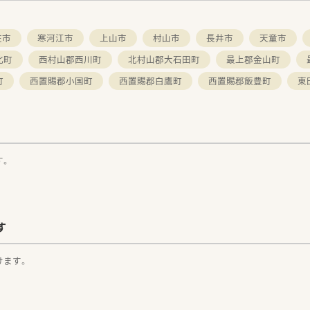
庄市
寒河江市
上山市
村山市
長井市
天童市
北町
西村山郡西川町
北村山郡大石田町
最上郡金山町
町
西置賜郡小国町
西置賜郡白鷹町
西置賜郡飯豊町
東
す。
す
けます。