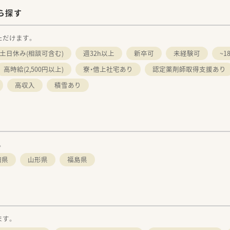
ら探す
ただけます。
土日休み(相談可含む)
週32h以上
新卒可
未経験可
~
高時給(2,500円以上)
寮・借上社宅あり
認定薬剤師取得支援あり
高収入
積雪あり
。
田県
山形県
福島県
ます。