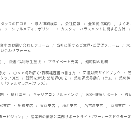
スタッフの口コミ
求人詳細検索
会社情報
全国拠点案内
よくあ
ソーシャルメディアポリシー
カスタマーハラスメントに関する方針
就業中のお問い合わせフォーム
当社に関するご意見・ご要望フォーム
求
問い合わせフォーム
向
待遇・福利厚生重視
プライベート充実
短時間の勤務
き方
○×で読み解く！職務経歴書の書き方
面接対策ガイドブック
タッフDI室
疑問を解決！薬剤師QUIZ
薬剤師業界動向コラム
薬局探
『ファルマラボ+（プラス）』
体制
福利厚生
キャリアコンサルティング
医療・健康サポート
教
宮支店
船橋支店
東京支店
横浜支店
名古屋支店
京都支店
タービジョン」
産業医の依頼と業務サポートサイト『ワーカーズドクターズ
ス