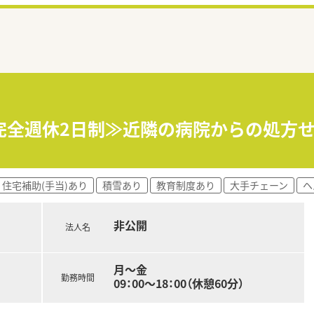
完全週休2日制≫近隣の病院からの処方
住宅補助(手当)あり
積雪あり
教育制度あり
大手チェーン
ヘ
非公開
法人名
月～金
勤務時間
09：00～18：00（休憩60分）