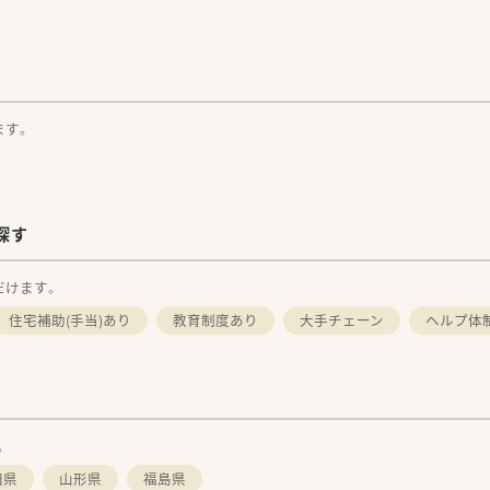
ます。
探す
だけます。
住宅補助(手当)あり
教育制度あり
大手チェーン
ヘルプ体
。
田県
山形県
福島県