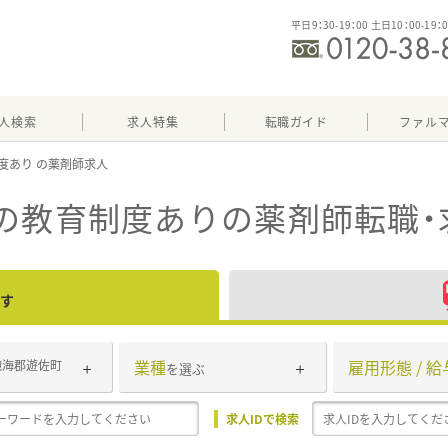
平日9：30-19：00 土日10：00-19：
人検索
求人特集
転職ガイド
ファル
度あり
）の教育制度あり
の薬剤師転職・
す
業種
雇用形態 / 給
飽海郡遊佐町
を選ぶ
求人IDで検索