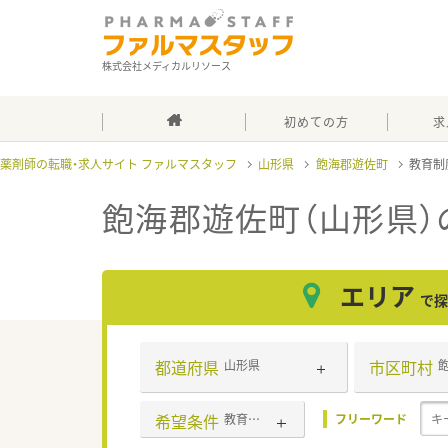
株式会社メディカルリソース
初めての方
求
薬剤師の転職・求人サイト ファルマスタッフ
山形県
飽海郡遊佐町
教育制
飽海郡遊佐町（山形県
エリア
で探
都道府県
市区町村
山形県
希望条件
教育制度あり
フリーワード