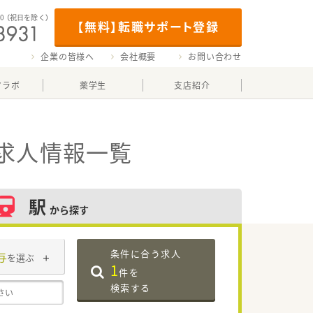
00
（祝日を除く）
【無料】転職サポート登録
企業の皆様へ
会社概要
お問い合わせ
マラボ
薬学生
支店紹介
求人情報一覧
駅
から探す
条件に合う求人
与
を選ぶ
1
件を
検索する