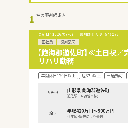
件の薬剤師求人
1
更新日：
2026/07/08
薬剤師求人ID：
546259
正社員
調剤薬局
【飽海郡遊佐町】≪土日祝／
リハリ勤務
年間休日120日以上
週32h以上
車通勤可
山形県 飽海郡遊佐町
勤務地
遊佐駅 (JR羽越本線)
年収420万円～500万円
給与
※年齢・経験により優遇