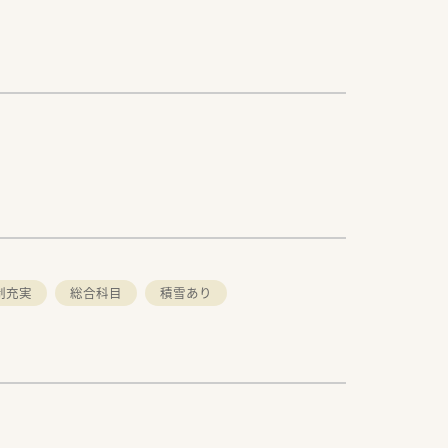
制充実
総合科目
積雪あり