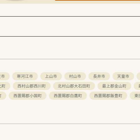
庄市
寒河江市
上山市
村山市
長井市
天童市
北町
西村山郡西川町
北村山郡大石田町
最上郡金山町
町
西置賜郡小国町
西置賜郡白鷹町
西置賜郡飯豊町
東
。