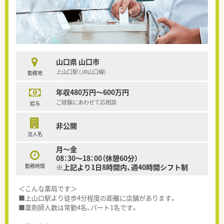
山口県 山口市
上山口駅 (JR山口線)
勤務地
年収480万円～600万円
ご経験にあわせて応相談
給与
非公開
法人名
月～金
08：30～18：00（休憩60分）
勤務時間
※上記より1日8時間内、週40時間シフト制
＜こんな薬局です＞
■上山口駅より徒歩4分程度の距離に店舗があります。
■薬剤師人数は常勤4名、パート1名です。