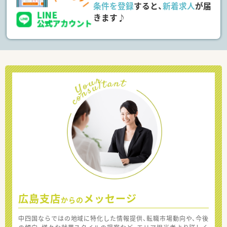
条件を登録
すると、
新着求人
が届
きます♪
広島支店
メッセージ
からの
中四国ならではの地域に特化した情報提供、転職市場動向や、今後