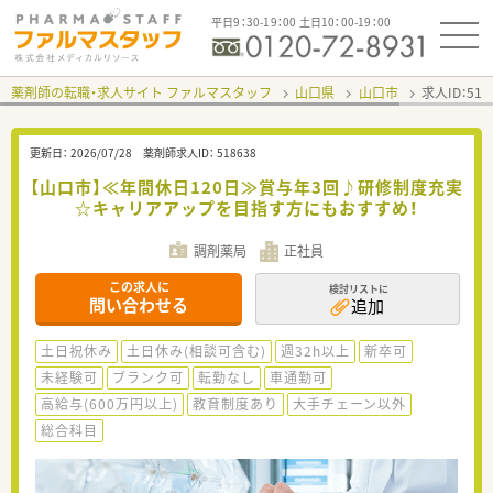
平日9：30-19：00 土日10：00-19：00
薬剤師の転職・求人サイト ファルマスタッフ
山口県
山口市
求人ID：51
更新日：
2026/07/28
薬剤師求人ID：
518638
【山口市】≪年間休日120日≫賞与年3回♪研修制度充実
☆キャリアアップを目指す方にもおすすめ！
調剤薬局
正社員
この求人に
検討リストに
問い合わせる
追加
土日祝休み
土日休み(相談可含む)
週32h以上
新卒可
未経験可
ブランク可
転勤なし
車通勤可
高給与(600万円以上)
教育制度あり
大手チェーン以外
総合科目