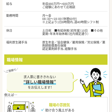
給与
年収480万円～600万円
ご経験にあわせて応相談
勤務時間
月～金
08：30～18：00（休憩60分）
※上記より1日8時間内、週40時間シフト制
休日
土日祝 ■有給休暇（初年度）10日 ■その他
夏期・年末年始休暇（社内規定通り）
福利厚生諸手当
厚生年金／協会健保／雇用保険／労災保険／薬
剤師賠償責任保険
認定薬剤師手当、経験手当
職場情報
求人票に書ききれない
“詳しい職場情報”
をお伝えします！
職場の雰囲気
助け合う風土がある