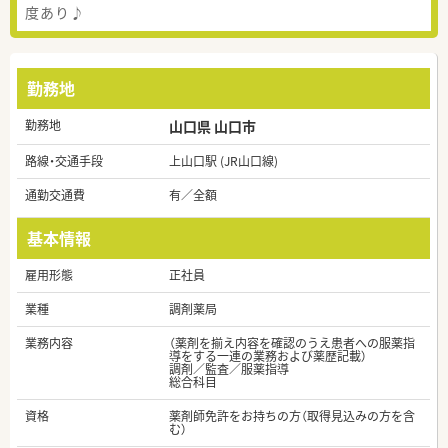
度あり♪
勤務地
勤務地
山口県 山口市
路線・交通手段
上山口駅 (JR山口線)
通勤交通費
有／全額
基本情報
雇用形態
正社員
業種
調剤薬局
業務内容
（薬剤を揃え内容を確認のうえ患者への服薬指
導をする一連の業務および薬歴記載）
調剤／監査／服薬指導
総合科目
資格
薬剤師免許をお持ちの方（取得見込みの方を含
む）