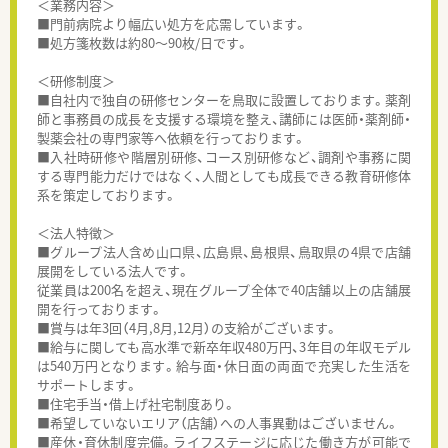
＜業務内容＞
■門前病院より幅広い処方を応需しています。
■処方箋枚数は約80～90枚/日です。
＜研修制度＞
■自社内で独自の研修センターを鳥取に設置しております。薬剤
師と事務員の成長を支援する環境を整え、講師には医師・薬剤師・
製薬会社の専門家等へ依頼を行っております。
■入社時研修や階層別研修、コース別研修など、調剤や事務に関
する専門能力だけではなく、人間としても成長できる教育研修体
系を策定しております。
＜法人特徴＞
■グループ法人含め山口県、広島県、島根県、鳥取県の4県で店舗
展開をしている法人です。
従業員は200名を超え、現在グループ全体で40店舗以上の店舗展
開を行っております。
■賞与は年3回（4月,8月,12月）の支給がございます。
■給与に関しても高水準で新卒年収480万円、3年目の年収モデル
は540万円となります。給与面・休日面の両面で充実した生活を
サポートします。
■住宅手当・借上げ社宅制度あり。
■希望していないエリア（店舗）への人事異動はございません。
■産休・育休制度完備。ライフステージに応じた働き方が可能で