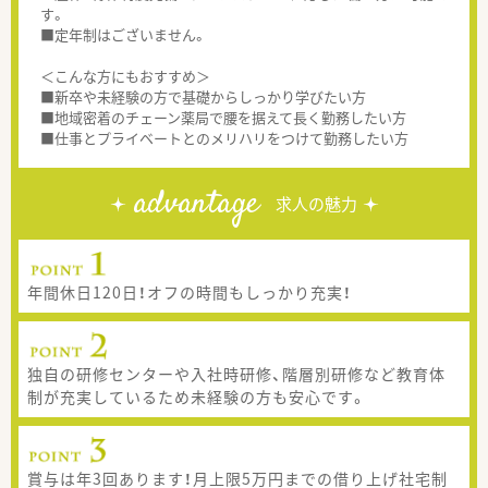
す。
■定年制はございません。
＜こんな方にもおすすめ＞
■新卒や未経験の方で基礎からしっかり学びたい方
■地域密着のチェーン薬局で腰を据えて長く勤務したい方
■仕事とプライベートとのメリハリをつけて勤務したい方
advantage
求人の魅力
年間休日120日！オフの時間もしっかり充実！
独自の研修センターや入社時研修、階層別研修など教育体
制が充実しているため未経験の方も安心です。
賞与は年3回あります！月上限5万円までの借り上げ社宅制