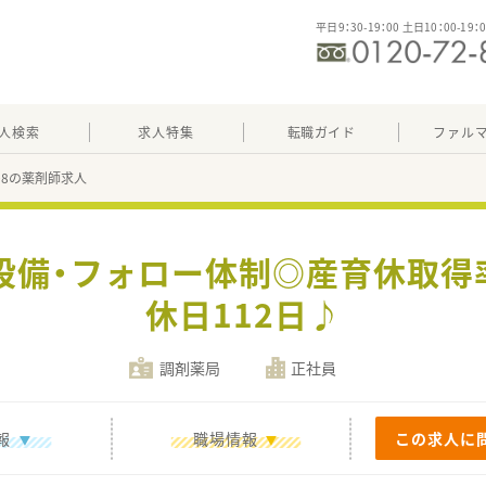
平日9：30-19：00 土日10：00-19：
人検索
求人特集
転職ガイド
ファル
408の薬剤師求人
設備・フォロー体制◎産育休取得率
休日112日♪
調剤薬局
正社員
報
職場情報
この求人に