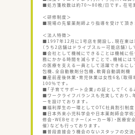
■処方箋枚数は約70～80枚/日です。在宅
＜研修制度＞
■現場の先輩薬剤師より指導を受けて頂き
＜法人特徴＞
■1997年12月に1号店を開設し、現在
（うち2店舗はドライブスルー可能店舗）し
■会社として機械にできることは機械に任
務にかかる時間を減らすことで、機械には
の医療を支える一員として活躍できるにし
包機、全自動散剤分包機、軟膏自動調剤機
■産前産後休業・育児休業は女性6名（取得率
100％です。
■「子育てサポート企業」の証として「くる
■ワークライフバランスも充実しており、年
ーを設けております。
■福利厚生の一環としてOTC社員割引制
■日本外来小児科学会や日本薬剤師会学術
修会・WEBセミナー（メーカー等）・医療
催）なども行っております。
■普段直接会う機会のないスタッフの交流