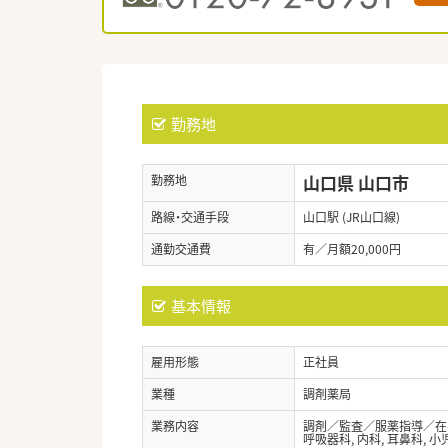
勤務地
山口県 山口市
勤務地
路線・交通手段
山口駅 (JR山口線)
通勤交通費
有／月額20,000円
基本情報
雇用形態
正社員
業種
調剤薬局
業務内容
調剤／監査／服薬指導／在宅
呼吸器科, 内科, 耳鼻科, 小