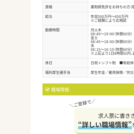
資格
薬剤師免許をお持ちの方（
給与
年収500万円～650万円
※ご経験により応相談
勤務時間
月火木
08：45～19：00（休憩60分）
金土
08：45～18：00（休憩60分）
水
08：15～16：15（休憩60分）
※上記より1日8時間以内、
休日
日祝＋シフト制 ■有給休暇
福利厚生諸手当
厚生年金／雇用保険／労災
職場情報
求人票に書き
“詳しい職場情報”