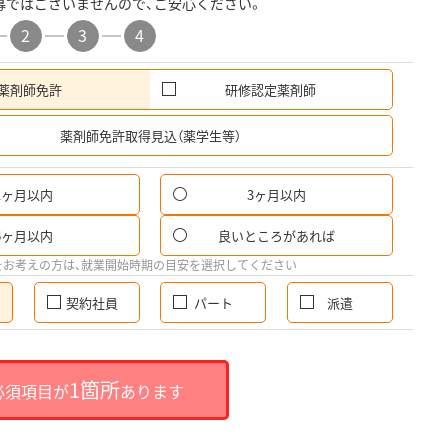
募ではございませんので、ご安心ください。
2
3
4
薬剤師免許
研修認定薬剤師
希
薬剤師免許取得見込（薬学生等）
1ヶ月以内
3ヶ月以内
6ヶ月以内
良いところがあれば
をお考えの方は、就業開始時期の目安を選択してください
契約社員
パート
派遣
1箇所
必須項目が
あります