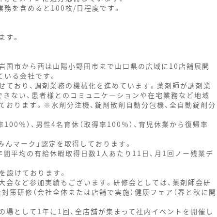
業務を含めると100枚/日程度です。
ます。
東は岩国市から西は山陽小野田市まで山口県の広域に10店舗展開
ている会社です。
せており、調剤業務の機械化を進めています。薬剤師が調剤業
できない、患者様とのコミュニケ―ションや在宅業務など地域
ております。※水剤分注機、錠剤散剤自動分包機、全自動錠剤分
100％）、男性4名育休（取得率100％）、育児休業から復帰率
みんマーク」認定を取得しております。
間平均の有給休暇取得日数1人あたり11日、月1回ノー残業デ
度を設けております。
大会など参加実績もございます。研修会としては、薬剤師会研
安全対策研修（会社全体または店舗で実施）健康フェア（春と秋に開
の場として1年に1回、全店舗が集まって社内イベントを開催し