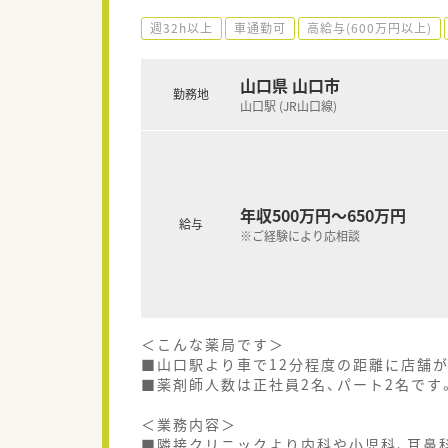
週32h以上
車通勤可
高給与(600万円以上)
山口県 山口市
勤務地
山口駅 (JR山口線)
年収500万円～650万円
給与
※ご経験により応相談
＜こんな薬局です＞
■山口駅より車で12分程度の距離に店舗
■薬剤師人数は正社員2名、パート2名です
＜業務内容＞
■隣接クリニックより内科や小児科、耳鼻