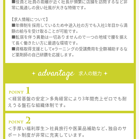
■役員と社員の距離が近く社長が頻繁に店舗を訪問するなど非
常に風通しの良い社風が大きな特徴です。
【求人情報について】
■年俸制を採用しているため中途入社の方でも入社1年目から満
額の給与を受け取ることが可能です。
■転居を伴う異動は一切ありませんので一つの地域で腰を据え
て長く働きたい方に最適な環境です。
■資格取得支援としてeラーニングの受講費用を全額補助するな
ど薬剤師の自己研鑽を応援します。
advantage
求人の魅力
＜経営基盤の安定＞多角経営により3年間売上ゼロでも耐
えうる盤石な組織体制です。
＜手厚い福利厚生＞社員旅行や医薬品補助など、独自のサ
ポート制度が非常に充実しています。