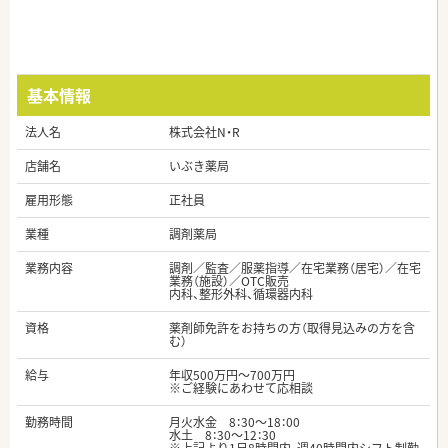
基本情報
法人名
株式会社N・R
店舗名
いぶき薬局
雇用形態
正社員
業種
調剤薬局
業務内容
調剤／監査／服薬指導／在宅業務（居宅）／在宅
業務（施設）／OTC販売
内科、整形外科、循環器内科
資格
薬剤師免許をお持ちの方（取得見込みの方を含
む）
給与
年収500万円～700万円
※ご経験にあわせて応相談
勤務時間
月火水金 8：30～18：00
水土 8：30～12：30