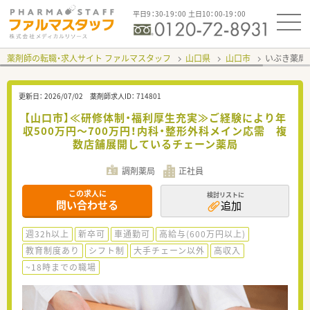
平日9：30-19：00 土日10：00-19：00
薬剤師の転職・求人サイト ファルマスタッフ
山口県
山口市
いぶき薬局
更新日：
2026/07/02
薬剤師求人ID：
714801
【山口市】≪研修体制・福利厚生充実≫ご経験により年
収500万円～700万円！内科・整形外科メイン応需 複
数店舗展開しているチェーン薬局
調剤薬局
正社員
この求人に
検討リストに
問い合わせる
追加
週32h以上
新卒可
車通勤可
高給与(600万円以上)
教育制度あり
シフト制
大手チェーン以外
高収入
~18時までの職場