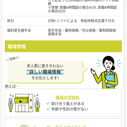
※上記より1日8時間内、週40時間内シフト制勤
務
※休憩：実働6時間超の場合45分、実働8時間超
の場合60分
休日
日祝+シフトによる 有給休暇法定通り付与
福利厚生諸手当
厚生年金／雇用保険／労災保険／薬剤師国保
資格手当
職場情報
求人票に書ききれない
“詳しい職場情報”
をお伝えします！
職場の雰囲気
助け合う風土がある
年齢や性別の壁がない