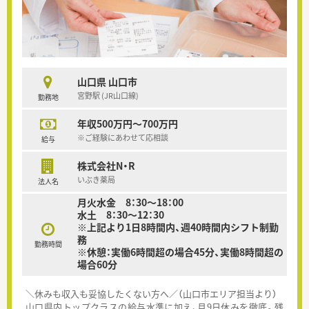
山口県 山口市
宮野駅 (JR山口線)
勤務地
年収500万円～700万円
※ご経験にあわせて応相談
給与
株式会社N・R
いぶき薬局
法人名
月火水金 8：30～18：00
水土 8：30～12：30
※上記より1日8時間内、週40時間内シフト制勤
務
勤務時間
※休憩：実働6時間超の場合45分、実働8時間超の
場合60分
＼休みも収入も妥協したくない方へ／（山口市エリア担当より）
山口県内トップクラスの給与水準に加え、月9日休みを徹底。残