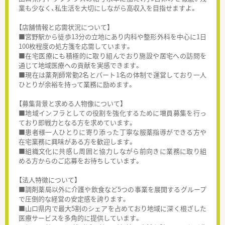
業も少なく、私生活を大切にしながら高収入を目指せますよ。
【店舗情報と応需状況について】
■宮野駅から徒歩13分の立地にあり内科や整形外科を中心に1日
100枚程度の処方箋を応需しています。
■在宅医療にも積極的に取り組んでおり施設や居宅への訪問を
通じて地域医療への貢献を実感できます。
■現在は薬剤師常勤2名とパート1名の体制で運営しており一人
ひとりが余裕を持って業務に励めます。
【募集背景と求める人物像について】
■地域インフラとしての役割を強化するために増員募集を行っ
ており即戦力となる方を求めています。
■患者様一人ひとりに寄り添った丁寧な服薬指導ができる方や
在宅業務に興味がある方を歓迎します。
■組織文化に共感し周囲と協力しながら前向きに業務に取り組
める方からのご応募をお待ちしています。
【法人特徴について】
■調剤薬局以外に介護や飲食など5つの事業を展開するグループ
で圧倒的な経営の安定感を誇ります。
■山口県内で最大5割のシェアを占めており地域に深く根ざした
医療サービスを多角的に提供しています。