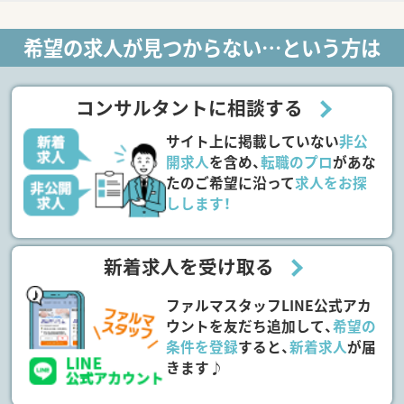
希望の求人が見つからない…という方は
コンサルタントに相談する
サイト上に掲載していない
非公
開求人
を含め、
転職のプロ
があな
たのご希望に沿って
求人をお探
しします！
新着求人を受け取る
ファルマスタッフLINE公式アカ
ウントを友だち追加して、
希望の
条件を登録
すると、
新着求人
が届
きます♪