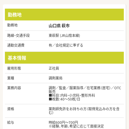
勤務地
勤務地
山口県 萩市
路線・交通手段
東萩駅 (JR山陰本線)
通勤交通費
有／会社規定に準ずる
基本情報
雇用形態
正社員
業種
調剤薬局
業務内容
調剤／監査／服薬指導／在宅業務（居宅）／OTC
販売
■科目：内科・小児科・整形外科
■枚数：40～50枚/日
資格
薬剤師免許をお持ちの方（取得見込みの方を含
む）
給与
時給600円～700円
※経験、年齢、希望に応じて面接決定