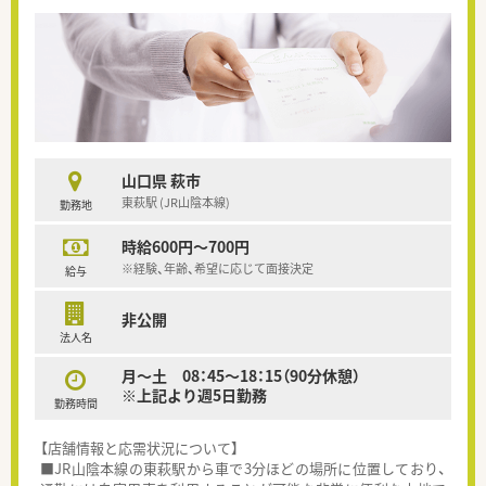
山口県 萩市
東萩駅 (JR山陰本線)
勤務地
時給600円～700円
※経験、年齢、希望に応じて面接決定
給与
非公開
法人名
月～土 08：45～18：15（90分休憩）
※上記より週5日勤務
勤務時間
【店舗情報と応需状況について】
■JR山陰本線の東萩駅から車で3分ほどの場所に位置しており、