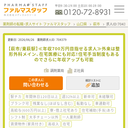
平日9：30-19：00 土日10：00-19：00
薬剤師の転職・求人サイト ファルマスタッフ
山口県
萩市
求人ID：704
更新日：
2026/06/26
薬剤師求人ID：
704379
【萩市/東萩駅】≪年収700万円目指せる求人≫外来は整
形外科メイン、在宅医療にも対応！住宅手当制度もある
のでさらに年収アップも可能
調剤薬局
正社員
この求人に
検討リストに
問い合わせる
追加
駅チカ
年間休日120日以上
週32h以上
新卒可
未経験可
ブランク可
残業なし(ほぼなし含む)
転勤なし
車通勤可
高給与(600万円以上)
寮・借上社宅あり
住宅補助(手当)あり
シフト制
大手チェーン以外
一人薬剤師
賃貸物件（家具付き）
高収入
在宅