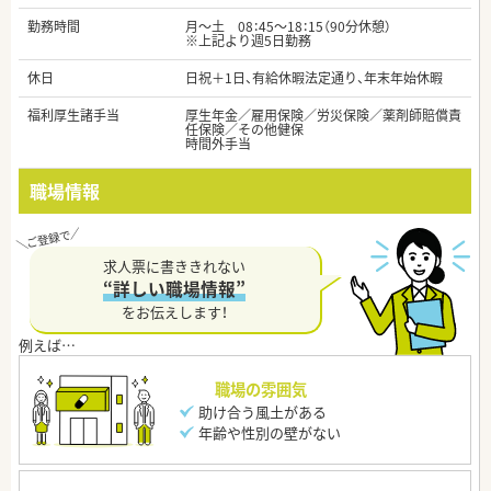
勤務時間
月～土 08：45～18：15（90分休憩）
※上記より週5日勤務
休日
日祝＋1日、有給休暇法定通り、年末年始休暇
福利厚生諸手当
厚生年金／雇用保険／労災保険／薬剤師賠償責
任保険／その他健保
時間外手当
職場情報
求人票に書ききれない
“詳しい職場情報”
をお伝えします！
職場の雰囲気
助け合う風土がある
年齢や性別の壁がない