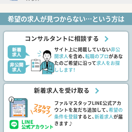
希望の求人が見つからない…という方は
コンサルタントに相談する
サイト上に掲載していない
非公
開求人
を含め、
転職のプロ
があな
たのご希望に沿って
求人をお探
しします！
新着求人を受け取る
ファルマスタッフLINE公式アカ
ウントを友だち追加して、
希望の
条件を登録
すると、
新着求人
が届
きます♪