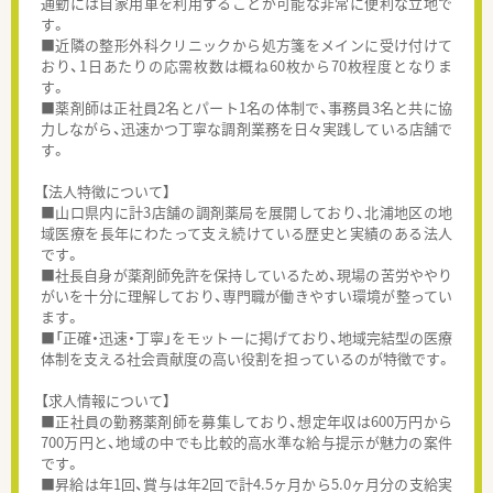
通勤には自家用車を利用することが可能な非常に便利な立地で
す。
■近隣の整形外科クリニックから処方箋をメインに受け付けて
おり、1日あたりの応需枚数は概ね60枚から70枚程度となりま
す。
■薬剤師は正社員2名とパート1名の体制で、事務員3名と共に協
力しながら、迅速かつ丁寧な調剤業務を日々実践している店舗で
す。
【法人特徴について】
■山口県内に計3店舗の調剤薬局を展開しており、北浦地区の地
域医療を長年にわたって支え続けている歴史と実績のある法人
です。
■社長自身が薬剤師免許を保持しているため、現場の苦労ややり
がいを十分に理解しており、専門職が働きやすい環境が整ってい
ます。
■「正確・迅速・丁寧」をモットーに掲げており、地域完結型の医療
体制を支える社会貢献度の高い役割を担っているのが特徴です。
【求人情報について】
■正社員の勤務薬剤師を募集しており、想定年収は600万円から
700万円と、地域の中でも比較的高水準な給与提示が魅力の案件
です。
■昇給は年1回、賞与は年2回で計4.5ヶ月から5.0ヶ月分の支給実