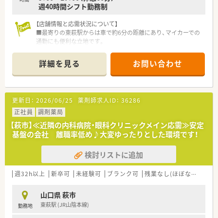
週40時間シフト勤務制
【店舗情報と応需状況について】
■最寄りの東萩駅からは車で約6分の距離にあり、マイカーでの
通勤にも便利な立地です。
■近隣のクリニックより内科や耳鼻科、皮膚科など幅広い処方箋
を1日平均130枚応需します。
詳細を見る
お問い合わせ
■常勤薬剤師3名と複数の事務員が在籍しており、チームで協力
し合える安心の体制が整っています。
【募集背景と求める人物像について】
更新日：
2026/06/25
薬剤師求人ID：
36286
■今回は体制強化のための定期採用となり、安定した環境で長く
キャリアを築きたい方を募集します。
正社員
調剤薬局
■大手ならではの充実した教育制度を活用し、継続的に学び、成
【萩市】≪近隣の内科病院・眼科クリニックメイン応需≫安定
長したいという意欲のある方。
基盤の会社 離職率低め♪大変ゆったりとした環境です！
■チームワークを大切にし、地域医療に貢献したいという想いを
持って業務に取り組める方を歓迎します。
検討リストに追加
【法人特徴について】
■全国43都道府県に店舗を展開する、業界をリードする大手調
週32h以上
新卒可
未経験可
ブランク可
残業なし(ほぼなし含む)
剤薬局グループです。
■開業支援事業も手掛けており、医療機関と非常に良好な関係を
山口県 萩市
築き、「医薬連携」を推進しています。
東萩駅 (JR山陰本線)
勤務地
■健康サポート薬局の届出数は全国1位を誇り、地域住民の健康
に貢献するかかりつけ薬局を目指します。