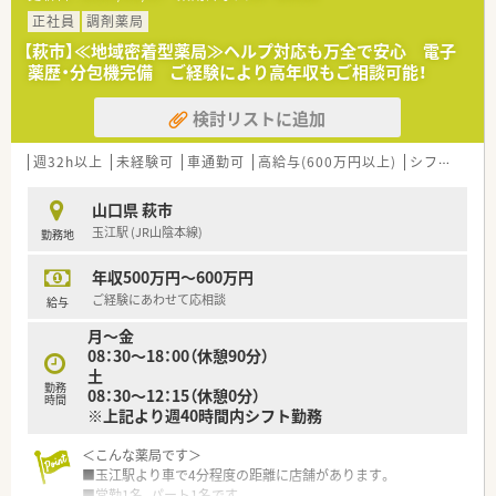
す。
正社員
調剤薬局
【法人特徴について】
【萩市】≪地域密着型薬局≫ヘルプ対応も万全で安心 電子
■山口県内に計3店舗の調剤薬局を展開しており、北浦地区の地
薬歴・分包機完備 ご経験により高年収もご相談可能！
域医療を長年にわたって支え続けている歴史と実績のある法人
です。
検討リストに追加
■社長自身が薬剤師免許を保持しているため、現場の苦労ややり
がいを十分に理解しており、専門職が働きやすい環境が整ってい
ます。
週32h以上
未経験可
車通勤可
高給与(600万円以上)
シフト制
大
■「正確・迅速・丁寧」をモットーに掲げており、地域完結型の医
療体制を支える社会貢献度の高い役割を担っているのが特徴で
山口県 萩市
す。
玉江駅 (JR山陰本線)
勤務地
【求人情報について】
年収500万円～600万円
■正社員の勤務薬剤師を募集しており、想定年収は600万円から
700万円と、地域の中でも比較的高水準な給与提示が魅力の案件
ご経験にあわせて応相談
給与
です。
月～金
■昇給は年1回、賞与は年2回で計4.5ヶ月から5.0ヶ月分の支給実
08：30～18：00（休憩90分）
績があり、日頃の頑張りがしっかりと還元される仕組みです。
土
■住宅手当や家具付きの借上社宅制度も完備されているため、生
勤務
08：30～12：15（休憩0分）
活基盤を安定させながら新しい土地での生活をスタートさせる
時間
※上記より週40時間内シフト勤務
ことが可能です。
＜こんな薬局です＞
■玉江駅より車で4分程度の距離に店舗があります。
■常勤1名、パート1名です。