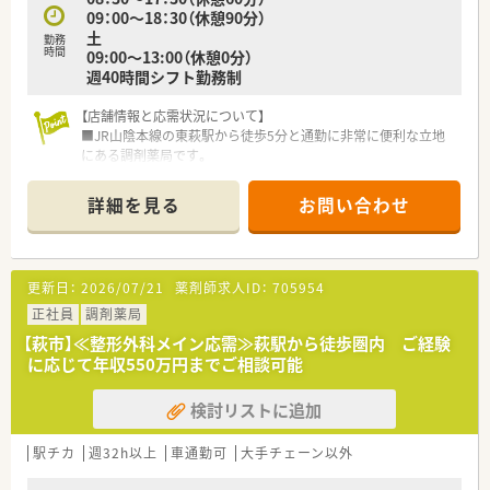
09：00～18：30（休憩90分）
土
勤務
時間
09:00～13:00（休憩0分）
週40時間シフト勤務制
【店舗情報と応需状況について】
■JR山陰本線の東萩駅から徒歩5分と通勤に非常に便利な立地
にある調剤薬局です。
■隣接する小児科クリニックからの処方箋をメインに1日約95
枚応需しています。
詳細を見る
お問い合わせ
■広々とした駐車場があり、マイカー通勤も可能で快適に通うこ
とができます。
【募集背景と求める人物像について】
更新日：
2026/07/21
薬剤師求人ID：
705954
■体制強化を見据えた増員募集であり、即戦力として活躍できる
経験者を歓迎しています。
正社員
調剤薬局
■小児科経験のある方は優遇し、これまでの経験を存分に発揮で
【萩市】≪整形外科メイン応需≫萩駅から徒歩圏内 ご経験
きる環境を整えています。
に応じて年収550万円までご相談可能
■地域に根差した薬局で、患者様と長くお付き合いしながら信頼
関係を築きたい方を求めます。
検討リストに追加
【法人特徴について】
■山口県萩市内に2店舗を展開する地域密着型の調剤薬局で、ア
駅チカ
週32h以上
車通勤可
大手チェーン以外
ットホームな雰囲気が魅力です。