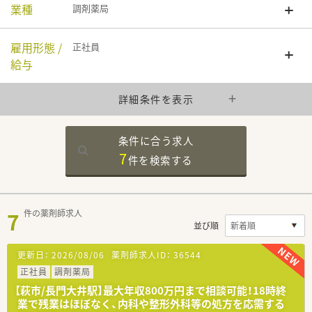
業種
調剤薬局
雇用形態 /
正社員
給与
詳細条件を表示
条件に合う求人
7
件を
検索する
7
件の薬剤師求人
並び順
更新日：
2026/08/06
薬剤師求人ID：
36544
正社員
調剤薬局
【萩市/長門大井駅】最大年収800万円まで相談可能！18時終
業で残業はほぼなく、内科や整形外科等の処方を応需する