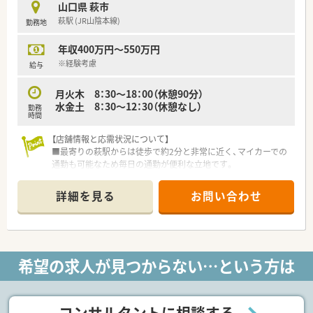
■転居を伴う転勤がないため、住み慣れた地域で長期的に安定し
山口県 萩市
て働きたい方に最適です。
萩駅 (JR山陰本線)
勤務地
■地元出身のスタッフも多く在籍しており、地域の医療事情に詳
しい頼れる薬局を目指しています。
年収400万円～550万円
※経験考慮
給与
月火木 8：30～18：00（休憩90分）
水金土 8：30～12：30（休憩なし）
勤務
時間
【店舗情報と応需状況について】
■最寄りの萩駅からは徒歩で約2分と非常に近く、マイカーでの
通勤も可能なため毎日の通勤が便利な立地です。
■近隣の医療機関より整形外科の処方箋をメインに応需してお
り、リハビリテーション科の処方にも対応します。
詳細を見る
お問い合わせ
■月曜、火曜、木曜は18時まで、水曜、金曜、土曜日は12時30分ま
での半日開局している店舗です。
【募集背景と求める人物像について】
■今回の募集は体制強化を目的としており、整形外科メインの環
希望の求人が見つからない…という方は
境で専門知識を身につけたい方を歓迎いたします。
■患者様の生活の質や日常生活動作を考慮した、思いやりのある
丁寧な服薬指導を実践していただける方を求めています。
■最新の調剤機器やシステムを活用し、業務の効率化と安全性の
コンサルタントに相談する