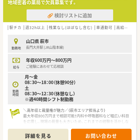
地域密着の薬局で欠員募集です。
検討リストに追加
駅チカ
週32h以上
残業なし(ほぼなし含む)
車通勤可
高給与(600万円以上)
山口県 萩市
長門大井駅 (JR山陰本線)
勤務地
年収600万円～800万円
ご経験にあわせて応相談
給与
月～金
08：30～18：00（休憩90分）
土
勤務
08：30～12：30（休憩なし）
時間
※週40時間シフト制勤務
＼高年収と裁量権が魅力／（萩市エリア担当より）
最大年収800万円まで相談可能！内科や呼吸器科など幅広い科目
を応需し、現場の裁量も大きいため、これまでの経験を活かしな
がらさらに成長できる環境です。
＊------------------------------------------＊
詳細を見る
お問い合わせ
【店舗情報と応需状況について】