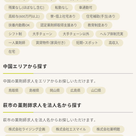
残業なし(ほぼなし含む)
転勤なし
車通勤可
高給与(600万円以上)
寮・借上社宅あり
住宅補助(手当)あり
扶養内勤務OK
認定薬剤師取得支援あり
教育制度あり
シフト制
大手チェーン
大手チェーン以外
ヘルプ体制充実
一人薬剤師
賃貸物件（家具付き）
短期・スポット
高収入
在宅
中国エリアから探す
中国の薬剤師求人をエリアからお探しいただけます。
鳥取県
島根県
岡山県
広島県
山口県
萩市の薬剤師求人を法人名から探す
萩市の薬剤師求人を法人名からお探しいただけます。
株式会社ライジング企画
株式会社エスマイル
株式会社薬明館