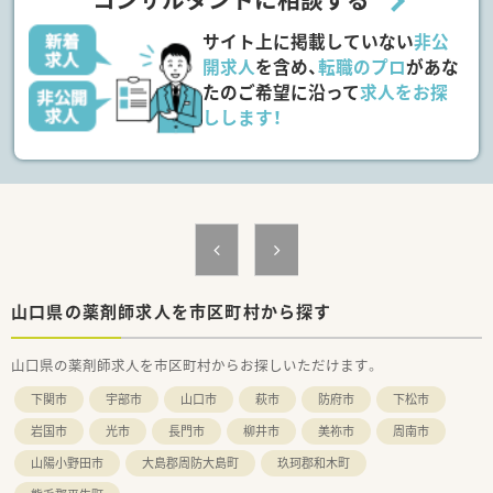
向上に前向きに取り組める意欲的な方を募集します。
サイト上に掲載していない
非公
【勤務実態について】
■平日の月曜、火曜、木曜は18時までの開局となっており、夕方
開求人
を含め、
転職のプロ
があな
以降のプライベートな時間を有効に活用できます。
たのご希望に沿って
求人をお探
■水曜、金曜、土曜は12時30分までの半日勤務となるため、週の
しします！
半ばと週末にリフレッシュする時間を確保できます。
■業務の機械化やシステム化を積極的に推進することで、従業員
の負担を軽減し、働きやすい環境づくりに努めています。
【こんな方にオススメ】
■東証プライム上場企業のグループという安定した経営基盤の
もと、腰を据えて長く安心して働き続けたい方に最適です。
■整形外科メインの処方箋に集中して取り組み、特定の分野での
専門的な知識やスキルをしっかりと身につけたい方。
■駅からのアクセスが良く、マイカー通勤も可能な店舗で、毎日
山口県の薬剤師求人を市区町村から探す
の通勤ストレスを軽減して快適に働きたい方におすすめです。
山口県の薬剤師求人を市区町村からお探しいただけます。
下関市
宇部市
山口市
萩市
防府市
下松市
岩国市
光市
長門市
柳井市
美祢市
周南市
山陽小野田市
大島郡周防大島町
玖珂郡和木町