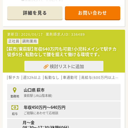
■門前の医院との関係性も良好です。
詳細を見る
お問い合わせ
＜業務内容＞
■近隣の医院より内科、皮膚科をメインに処方応需しています。
■処方箋枚数は多い日で40枚/日程度（土曜日は10～20枚程度）
です。
更新日：
2026/06/17
薬剤師求人ID：
336489
＜研修制度＞
正社員
調剤薬局
■現場の先輩薬剤師より指導を受けて頂きます。
【萩市/東萩駅】年収640万円も可能！小児科メインで駅チカ
徒歩5分、転勤なしで腰を据えて働ける環境です。
＜法人特徴＞
■山口県萩市に2店舗展開する調剤薬局です。
検討リストに追加
■地元に密着した調剤薬局です。萩市の地域医療に積極的に取
り組んで頂ける方大歓迎です。
■社宅・住宅手当の補助も完備。遠方から転居の方は転居費用も
駅チカ
週32h以上
転勤なし
車通勤可
高給与(600万円以上)
シフ
薬局負担で安心です。
山口県 萩市
＜こんな方にもおすすめ＞
東萩駅 (JR山陰本線)
勤務地
■地域に密着した調剤薬局で働きたい方
■内科、皮膚科経験のある方
年収450万円～640万円
ご経験にあわせて応相談
給与
月～金
08：30～17：30（休憩60分）