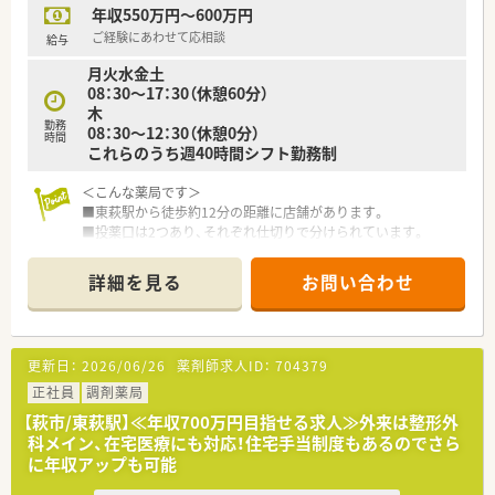
年収550万円～600万円
【こんな方にオススメ】
ご経験にあわせて応相談
給与
■福利厚生が充実した大手企業で、安定したキャリアプランを描
月火水金土
きたいという方に最適な環境です。
08：30～17：30（休憩60分）
■体系的な教育制度のもとで、未経験からでも着実にスキルアッ
木
プしていきたい方にぴったりです。
勤務
08：30～12：30（休憩0分）
■子育てサポートが手厚い職場で、ライフステージの変化に合わ
時間
これらのうち週40時間シフト勤務制
せながら長く働きたい方におすすめです。
＜こんな薬局です＞
■東萩駅から徒歩約12分の距離に店舗があります。
■投薬口は2つあり、それぞれ仕切りで分けられています。
■福祉用具貸与事業所を併設しています。
■地域に根付いた薬局で地域医療に貢献したい方、長く腰を据え
詳細を見る
お問い合わせ
て働きたい方におすすめの環境です。
＜業務内容＞
■近隣のクリニックより眼科や内科、整形外科、外科、泌尿器科
更新日：
2026/06/26
薬剤師求人ID：
704379
など複数科目を処方応需しています。
正社員
調剤薬局
＜研修制度＞
【萩市/東萩駅】≪年収700万円目指せる求人≫外来は整形外
■現場の先輩薬剤師より指導を受けて頂きます。
科メイン、在宅医療にも対応！住宅手当制度もあるのでさら
■研修に関しては薬剤師さん自身に任せており、自分のペースで
に年収アップも可能
研修などを受ける事が可能です。またその際かかる費用は会社
から補助されます。