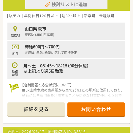
検討リストに追加
＜法人特徴＞
■福岡県に本部があり西日本に調剤薬局を展開しております。
駅チカ
年間休日120日以上
週32h以上
新卒可
未経験可
ブラン
■着実に店舗数を増やしていく一方で介護事業部門を拡大して
おり、安定した基盤を持っています。
山口県 萩市
■残業代が1分単位で支給され、有休取得の取得率も高いことか
東萩駅 (JR山陰本線)
勤務地
ら離職率が低く、10年以上勤務されている方が半数以上となっ
ています。
時給600円～700円
■介護向け住宅改修や医療機器の販売も行って、総合医療に取り
組んでおります。
※経験、年齢、希望に応じて面接決定
給与
月～土 08：45～18：15（90分休憩）
※上記より週5日勤務
勤務
時間
【店舗情報と応需状況について】
■JR山陰本線の東萩駅から車で3分ほどの場所に位置しており、
通勤には自家用車を利用することが可能な非常に便利な立地で
す。
■近隣の整形外科クリニックから処方箋をメインに受け付けて
詳細を見る
お問い合わせ
おり、1日あたりの応需枚数は概ね60枚から70枚程度となりま
す。
■薬剤師は正社員2名とパート1名の体制で、事務員3名と共に協
力しながら、迅速かつ丁寧な調剤業務を日々実践している店舗で
更新日：
2026/06/17
薬剤師求人ID：
38316