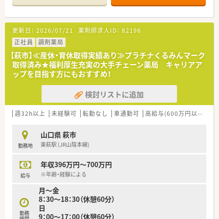
■長門大井駅より徒歩7分ほどの立地にあり、マイカー通勤も可
能で毎日の通勤に大変便利な環境が整っております。
■内科や呼吸器科や循環器科や整形外科といった幅広い科目の
更新日：
2026/07/21
薬剤師求人ID：
82196
処方箋を応需しており、専門知識を深められる環境です。
■1日あたりの処方箋枚数は約70枚となっており、居宅の在宅医
正社員
調剤薬局
療にも対応しながら地域に貢献している薬局です。
【萩市】≪産休・育休取得実績あり≫プラチナくるみんマーク
取得済み★福利厚生充実の大手チェーン薬局 キャリアア
【募集背景と求める人物像について】
ップを目指す方にもおすすめ！
■現在ご勤務されている薬剤師の退職予定に伴い、新たなスタッ
フをお迎えするための欠員補充の募集を行っております。
検討リストに追加
■高水準の年収をご提示できるため、地域に根ざして長期的な就
業を希望される意欲的な薬剤師を歓迎しております。
■社長は個人の裁量を尊重する方針であり、自発的に業務へ取り
週32h以上
未経験可
転勤なし
車通勤可
高給与(600万円以上)
住
組み、薬局を支えてくださる方を求めております。
山口県 萩市
【法人特徴について】
東萩駅 (JR山陰本線)
勤務地
■萩市内で2つの調剤薬局を運営し、地域医療に密着したサービ
スを提供している地元に根付いた安定感のある法人です。
年収396万円～700万円
■近隣にグループの店舗が存在しているため、急な欠員など何か
あった際にもヘルプ体制が整っており安心できます。
※年齢・経験による
給与
■経営トップは遠方にいるため日々の運営に対する過度な干渉
月～金
が少なく、現場の意見が尊重される風通しの良い社風です。
8：30～18：30（休憩60分）
日
勤務
9：00～17：00（休憩60分）
時間