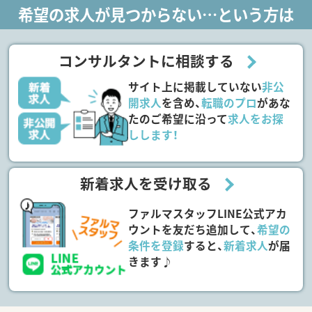
希望の求人が見つからない…という方は
コンサルタントに相談する
サイト上に掲載していない
非公
開求人
を含め、
転職のプロ
があな
たのご希望に沿って
求人をお探
しします！
新着求人を受け取る
ファルマスタッフLINE公式アカ
ウントを友だち追加して、
希望の
条件を登録
すると、
新着求人
が届
きます♪