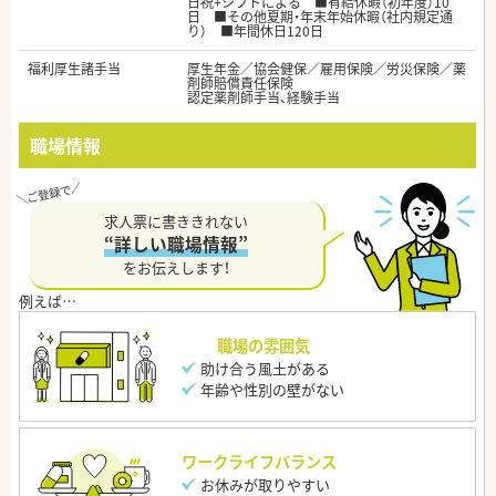
日祝+シフトによる ■有給休暇（初年度）10
日 ■その他夏期・年末年始休暇（社内規定通
り） ■年間休日120日
福利厚生諸手当
厚生年金／協会健保／雇用保険／労災保険／薬
剤師賠償責任保険
認定薬剤師手当、経験手当
職場情報
求人票に書ききれない
“詳しい職場情報”
をお伝えします！
職場の雰囲気
助け合う風土がある
年齢や性別の壁がない
ワークライフバランス
お休みが取りやすい