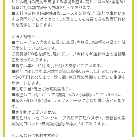
師と事務員の成長を支援する環境を整え、講師には医師・薬剤師・
製薬会社の専門家等へ依頼を行っております。
■入社時研修や階層別研修、コース別研修など、調剤や事務に関
する専門能力だけではなく、人間としても成長できる教育研修体
系を策定しております。
＜法人特徴＞
■グループ法人含め山口県、広島県、島根県、鳥取県の4県で店舗
展開をしている法人です。
従業員は200名を超え、現在グループ全体で40店舗以上の店舗展
開を行っております。
■賞与は年3回（4月,8月,12月）の支給がございます。
■給与に関しても高水準で新卒年収480万円、3年目の年収モデル
は540万円となります。給与面・休日面の両面で充実した生活を
サポートします。
■住宅手当・借上げ社宅制度あり。
■希望していないエリア（店舗）への人事異動はございません。
■産休・育休制度完備。ライフステージに応じた働き方が可能で
す。
■定年制はございません。
■高性能なレセコン・グループ内在庫管理システム・最新鋭の散
薬調剤ロボット・無菌調剤室等が導入されております。
＜こんな方にもおすすめ＞