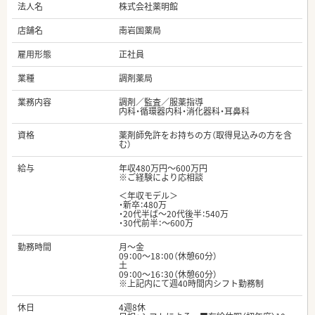
法人名
株式会社薬明館
店舗名
南岩国薬局
雇用形態
正社員
業種
調剤薬局
業務内容
調剤／監査／服薬指導
内科・循環器内科・消化器科・耳鼻科
資格
薬剤師免許をお持ちの方（取得見込みの方を含
む）
給与
年収480万円～600万円
※ご経験により応相談
＜年収モデル＞
・新卒：480万
・20代半ば～20代後半：540万
・30代前半：～600万
勤務時間
月～金
09：00～18：00（休憩60分）
土
09：00～16：30（休憩60分）
※上記内にて週40時間内シフト勤務制
休日
4週8休