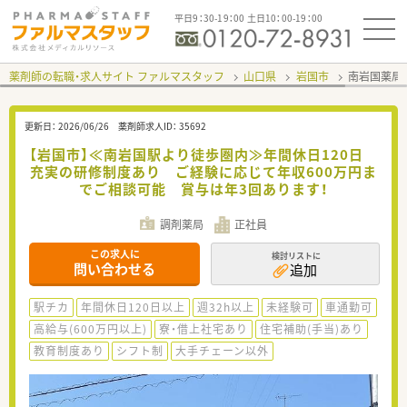
平日9：30-19：00 土日10：00-19：00
薬剤師の転職・求人サイト ファルマスタッフ
山口県
岩国市
南岩国薬局
更新日：
2026/06/26
薬剤師求人ID：
35692
【岩国市】≪南岩国駅より徒歩圏内≫年間休日120日
充実の研修制度あり ご経験に応じて年収600万円ま
でご相談可能 賞与は年3回あります！
調剤薬局
正社員
この求人に
検討リストに
問い合わせる
追加
駅チカ
年間休日120日以上
週32h以上
未経験可
車通勤可
高給与(600万円以上)
寮・借上社宅あり
住宅補助(手当)あり
教育制度あり
シフト制
大手チェーン以外