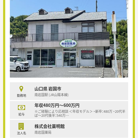
山口県 岩国市
南岩国駅 (JR山陽本線)
勤務地
年収480万円～600万円
※ご経験により応相談 ＜年収モデル＞ ・新卒：480万 ・20代半
給与
ば～20代後半：540万
…
株式会社薬明館
南岩国薬局
法人名