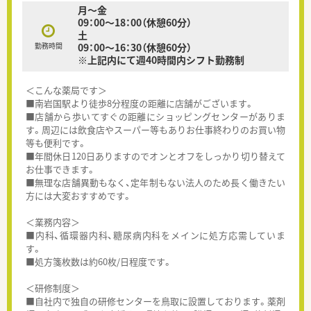
月～金
09：00～18：00（休憩60分）
土
勤務時間
09：00～16：30（休憩60分）
※上記内にて週40時間内シフト勤務制
＜こんな薬局です＞
■南岩国駅より徒歩8分程度の距離に店舗がございます。
■店舗から歩いてすぐの距離にショッピングセンターがありま
す。周辺には飲食店やスーパー等もありお仕事終わりのお買い物
等も便利です。
■年間休日120日ありますのでオンとオフをしっかり切り替えて
お仕事できます。
■無理な店舗異動もなく、定年制もない法人のため長く働きたい
方には大変おすすめです。
＜業務内容＞
■内科、循環器内科、糖尿病内科をメインに処方応需していま
す。
■処方箋枚数は約60枚/日程度です。
＜研修制度＞
■自社内で独自の研修センターを鳥取に設置しております。薬剤