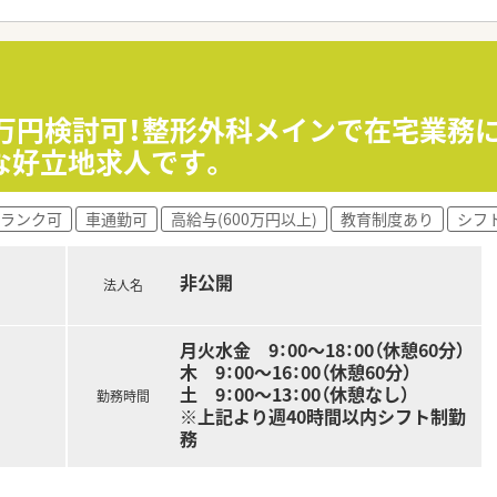
て】
めの増員募集となっており、地域貢献に意欲を持って取り組める
患者様一人ひとりの生活に寄り添った丁寧な対応を大切にできる
と協力しながら、より質の高い医療サービスの提供を目指せる薬
00万円検討可！整形外科メインで在宅業務
な好立地求人です。
しており、地域密着型の運営を強みとして患者様から厚い信頼を
ビス体制を構築しており、地域のケアマネジャーとも強固な連携
資を積極的に行い、時代のニーズに合わせた質の高い調剤業務を
ランク可
車通勤可
高給与(600万円以上)
教育制度あり
シフ
しており、年収は経験やスキルを考慮して420万円から700
非公開
法人名
されており、日々の努力や成長がしっかりと給与に反映される評
方の応募も可能で、退職金制度といった福利厚生も充実していま
月火水金 9：00～18：00（休憩60分）
木 9：00～16：00（休憩60分）
土 9：00～13：00（休憩なし）
勤務時間
※上記より週40時間以内シフト制勤
務