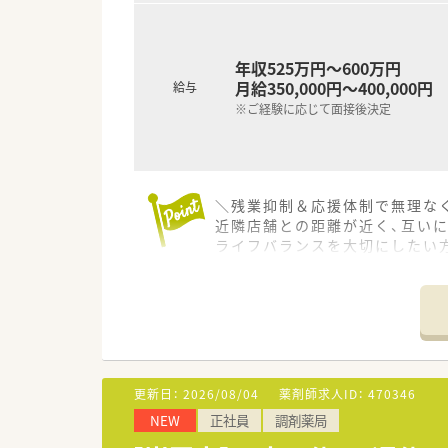
■分からないことがあればすぐ
年収525万円～600万円
月給350,000円～400,000円
給与
※ご経験に応じて面接後決定
＼残業抑制＆応援体制で無理なく
近隣店舗との距離が近く、互い
ライフバランスを大切にしたい
【店舗情報と応需状況について】
■南岩国駅から徒歩圏内の好立
■近隣の耳鼻咽喉科から1日平均
■現在は正社員1名と複数のパ
【募集背景と求める人物像につい
更新日：
2026/08/04
薬剤師求人ID：
470346
■現在は欠員補充のための急募
NEW
正社員
調剤薬局
■未経験やブランクがある方も
■患者様一人ひとりに丁寧な投