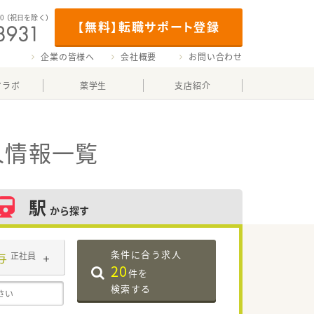
00
（祝日を除く）
【無料】転職サポート登録
企業の皆様へ
会社概要
お問い合わせ
マラボ
薬学生
支店紹介
人情報一覧
駅
から探す
条件に合う求人
与
正社員
20
件を
検索する