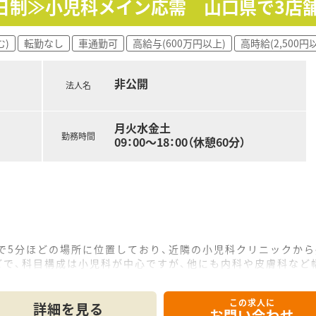
2日制≫小児科メイン応需 山口県で3店
ており、地域に深く根差した運営を行っている安定した法人です
む)
転勤なし
車通勤可
高給与(600万円以上)
高時給(2,500円
、無菌調剤が可能な設備など他薬局にはない魅力が満載です。
開催など、薬局の枠を超えた社会貢献にも積極的に取り組みます
非公開
法人名
籍しているため、不明な点もすぐに相談できる安心の環境です。
ンライン資格確認や電子処方箋の活用により業務が円滑です。
月火水金土
勤務時間
ローガンのもと、スタッフ同士も協力し合う温かい職場です。
09：00～18：00（休憩60分）
車で5分ほどの場所に位置しており、近隣の小児科クリニックか
どで、科目構成は小児科が中心ですが、他にも内科や皮膚科など
対して事務員が常時3名体制となっており、調剤業務に専念しや
この求人に
て】
詳細を見る
お問い合わせ