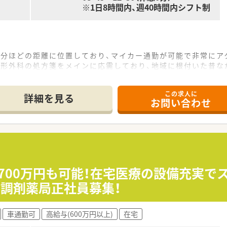
※1日8時間内、週40時間内シフト制
3分ほどの距離に位置しており、マイカー通勤が可能で非常にア
整形外科の処方箋をメインに応需しており、地域に根付いた昔な
ら60枚程度となっており、落ち着いた環境で一人ひとりの患者
この求人に
て】
詳細を見る
お問い合わせ
化し、地域の患者様に充実したサービスを提供するための前向き
切にする社風に共感し、周囲のスタッフと協力しながら長期的
ンクがある方でも受け入れており、前向きに業務へ取り組む意欲
れる内科や外科、整形外科の処方箋に基づく正確な調剤業務や監
して、お薬の正しい飲み方や注意点を分かりやすく説明する丁
大700万円も可能！在宅医療の設備充実で
囲気の店舗にて、健康に関する様々なご相談に応じるなど地域
調剤薬局正社員募集！
の方はもちろんのこと、未経験や新卒の方でもご応募が可能な懐
車通勤可
高給与(600万円以上)
在宅
たものの長期間のブランクがある方でも、少しずつ業務の感覚