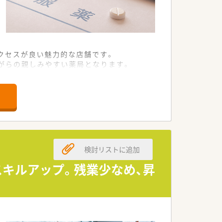
クセスが良い魅力的な店舗です。
がらの親しみやすい薬局となります。
様とじっくり向き合うことができます。
な増員募集となっております。
に勤務できる方を積極的にています。
的なお人柄の方を大いに歓迎します。
検討リストに追加
査を責任を持って行っていただきます。
寧な服薬指導をメインに担当します。
スキルアップ。残業少なめ、昇
に密着した薬局業務全般を担います。
の深い求人案件となっております。
を取り戻していけるサポート環境です。