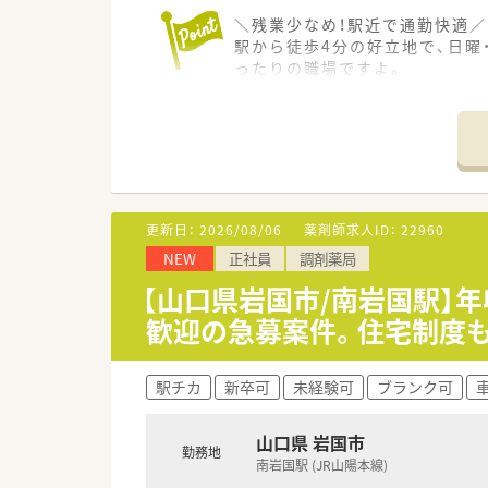
＼残業少なめ！駅近で通勤快適／
駅から徒歩4分の好立地で、日
ったりの職場ですよ。
【店舗情報と応需状況について】
■南岩国駅から徒歩4分とアク
■近隣にある整形外科のクリニッ
■薬剤師は正社員3名とパート
【募集背景と求める人物像につい
更新日：
2026/08/06
薬剤師求人ID：
22960
■さらなる地域医療への貢献と
NEW
正社員
調剤薬局
■患者様一人ひとりの生活に寄
■新卒の方やブランクがある方
【山口県岩国市/南岩国駅】
歓迎の急募案件。住宅制度
【法人特徴について】
■山口県と広島県に店舗を展開
■在宅医療に非常に強く、24
駅チカ
新卒可
未経験可
ブランク可
■災害時支援活動やセルフメデ
【職場環境と雰囲気】
山口県 岩国市
勤務地
■正社員と事務スタッフがバラ
南岩国駅 (JR山陽本線)
■設備投資に積極的で、クリー