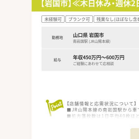
【岩国市】≪木日休み・週休
【法人特徴について】
■岩国市を中心に店舗を展開し
未経験可
ブランク可
残業なし(ほぼなし含
■在宅医療に大きな強みを持ち
■災害時支援活動や健康教室の
山口県 岩国市
勤務地
南岩国駅 (JR山陽本線)
【職場環境と雰囲気】
■ベテランのパート薬剤師が在
■医療DXを推進しており、オ
年収450万円～600万円
給与
■「愛と安心をそばに」というス
ご経験にあわせて応相談
【店舗情報と応需状況について】
■JR山陽本線の南岩国駅から
■処方箋枚数は1日平均40枚ほ
■勤務体制は常勤薬剤師1名に
【募集背景と求める人物像につい