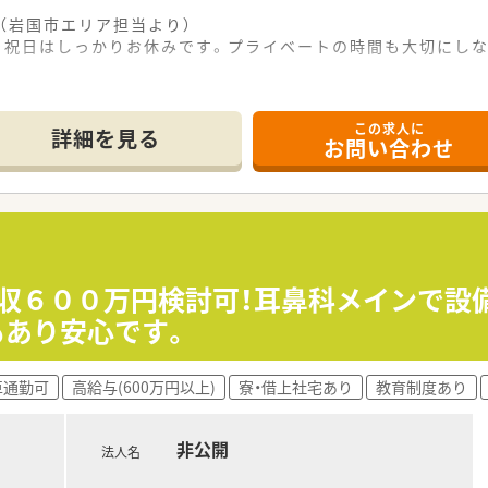
（岩国市エリア担当より）
曜・祝日はしっかりお休みです。プライベートの時間も大切にし
この求人に
セスが非常に良く、毎日の通勤によるストレスを最小限に抑えら
詳細を見る
お問い合わせ
クから、1日あたり平均で70枚ほどの処方箋を安定的に応需し
1名の体制で、お互いに協力しながら円滑に業務を進められる環
て】
体制強化を目的として、新しくチームに加わってくださる方を募
り添い、周囲のスタッフと協調性を持って働ける方を心より求め
も歓迎しており、地域のために働きたいという意欲を何よりも重
年収６００万円検討可！耳鼻科メインで設
もあり安心です。
しており、地域に根差した安心の医療提供をモットーとしている
時間対応の体制や最新の設備を整えることで地域の健康を支え続
車通勤可
高給与(600万円以上)
寮・借上社宅あり
教育制度あり
ィケーション教室の開催など、薬局の枠を超えた社会貢献に積極
非公開
法人名
ンス良く配置されており、チームワークを重視した明るい雰囲気
ンベンチや輸液ポンプなど業務の質を高めるための備品が充実し