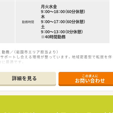
に相談できる体制があり、キャリアを問わず安心して馴染める温
月火水金
9：00～18：00（60分休憩）
木
9：00～17：00（60分休憩）
勤務時間
土
9：00～13：00（0分休憩）
※40時間勤務
勤務／（岩国市エリア担当より）
にサポートし合える環境が整っています。地域密着型で転居を伴
方に最適です。
この求人に
地にあり、毎日の通勤が非常にスムーズで負担が少ない環境です
詳細を見る
お問い合わせ
60枚を応需しており、特定の科目の専門性を高められます。
ート薬剤師が在籍し、調剤機器を活用して効率的に働けます。
て】
案件となっており、即戦力として活躍できる方を求めています。
相談可能で、意欲的に新しい業務へ挑戦できる方を歓迎します。
薬を行うことが好きで、地域医療に貢献したい方に最適です。