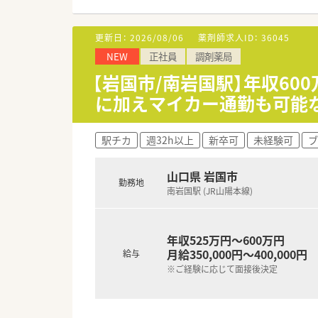
【募集背景と求める人物像につい
■事業拡大とサービス向上のた
更新日：
2026/08/06
薬剤師求人ID：
36045
■在宅医療に興味がある方や、
NEW
正社員
調剤薬局
■チームワークを重視して周囲
【岩国市/南岩国駅】年収6
【法人特徴について】
に加えマイカー通勤も可能
■山口県と広島県に店舗を展開
■24時間対応の在宅訪問サー
■最新の医療システムや設備投
駅チカ
週32h以上
新卒可
未経験可
ブ
【求人情報について】
■正社員として勤務薬剤師を募集
山口県 岩国市
勤務地
■昇給は年に6回と細かく設定
南岩国駅 (JR山陽本線)
■未経験の方やブランクがある
年収525万円～600万円
月給350,000円～400,000円
給与
※ご経験に応じて面接後決定