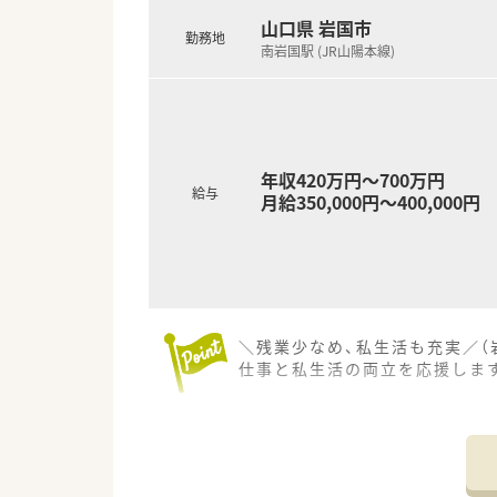
■内科や外科、整形外科の処方
山口県 岩国市
勤務地
南岩国駅 (JR山陽本線)
年収420万円～700万円
給与
月給350,000円～400,000円
＼残業少なめ、私生活も充実／（
仕事と私生活の両立を応援しま
【店舗情報と応需状況について】
■南岩国駅から車で10分の立地
■地域のクリニックとの連携が
■在宅医療にも注力しており、