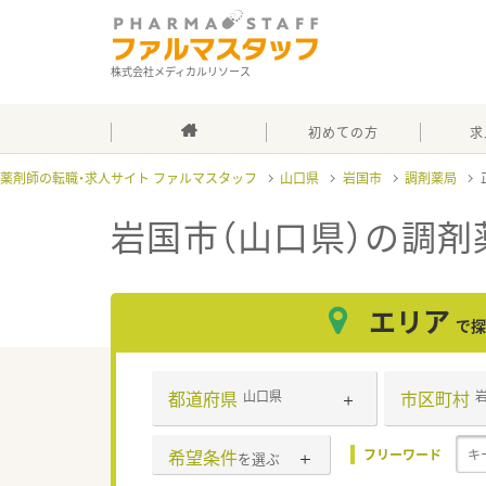
株式会社メディカルリソース
初めての方
求
薬剤師の転職・求人サイト ファルマスタッフ
山口県
岩国市
調剤薬局
岩国市（山口県）の調剤
エリア
で探
都道府県
市区町村
山口県
希望条件
フリーワード
を選ぶ