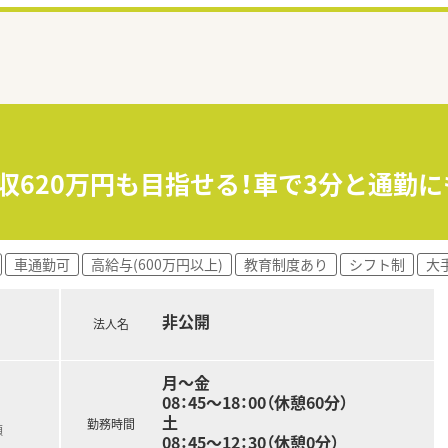
年収620万円も目指せる！車で3分と通勤
車通勤可
高給与(600万円以上)
教育制度あり
シフト制
大
非公開
法人名
月～金
08：45～18：00（休憩60分）
土
勤務時間
総額
08：45～12：30（休憩0分）