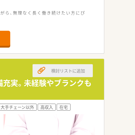
ながら、無理なく長く働き続けたい方にぴ
れる立地です。
ています。
境です。
集します。
検討リストに追加
ています。
視します。
備充実。未経験やブランクも
法人です。
けています。
大手チェーン以外
高収入
在宅
的です。
の職場です。
ています。