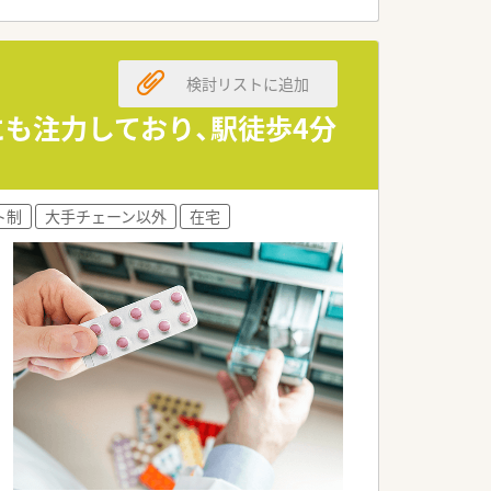
方を求めています。
方を歓迎します。
検討リストに追加
剤師を募集しています。
にも注力しており、駅徒歩4分
得ている会社です。
体制を築いています。
追求しています。
ト制
大手チェーン以外
在宅
万円となります。
価制度が魅力です。
す。