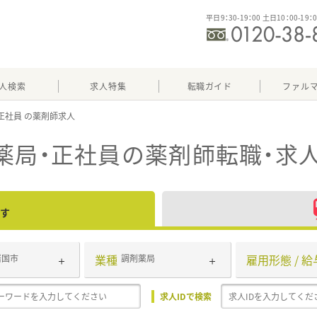
平日9：30-19：00 土日10：00-19：
人検索
求人特集
転職ガイド
ファル
正社員
薬局・正社員
の薬剤師転職・求
す
業種
雇用形態 / 給
岩国市
調剤薬局
求人IDで検索