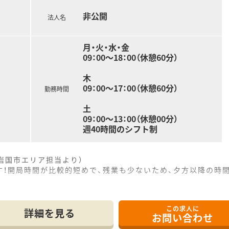
箋を応需したご経験がある方は、即戦力として入社後すぐにご活
非公開
法人名
月・火・水・金
09：00～18：00（休憩60分）
木
09：00～17：00（休憩60分）
勤務時間
土
09：00～13：00（休憩00分）
週40時間のシフト制
岩国市エリア担当より）
す！開局時間が比較的短めで、残業も少ないため、夕方以降の時
にあり、内科や小児科をメインに1日平均70枚ほどの処方箋を
この求人に
非常に強く、幅広い年齢層の患者様に対して丁寧な服薬指導を実
詳細を見る
お問い合わせ
クリーンベンチなどの設備を完備して24時間体制で地域医療を