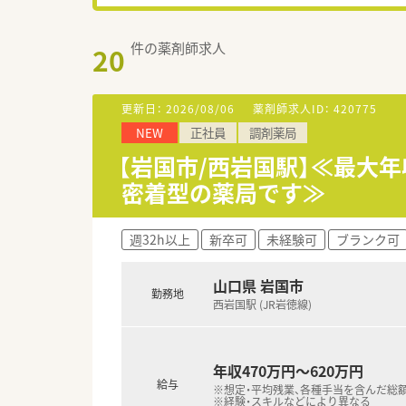
件の薬剤師求人
20
更新日：
2026/08/06
薬剤師求人ID：
420775
NEW
正社員
調剤薬局
【岩国市/西岩国駅】≪最大
密着型の薬局です≫
週32h以上
新卒可
未経験可
ブランク可
山口県 岩国市
勤務地
西岩国駅 (JR岩徳線)
年収470万円～620万円
給与
※想定・平均残業、各種手当を含んだ
※経験・スキルなどにより異なる