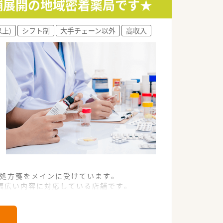
舗展開の地域密着薬局です★
。
以上)
シフト制
大手チェーン以外
高収入
。
ら処方箋をメインに受けています。
幅広い内容に対応している店舗です。
すい手厚い環境が整っています。