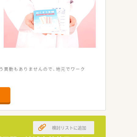
かさです。
う異動もありませんので、地元でワーク
。
検討リストに追加