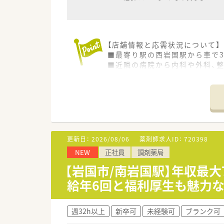
【店舗情報と応需状況について】
■最寄り駅の西岩国駅から車で
■近隣の病院から内科や外科、
■1日の処方箋枚数は約50枚か
【募集背景と求める人物像につい
■今回は店舗の体制をさらに強
■従業員のライフスタイルを大
■新卒の方や未経験の方、ブラ
更新日：
2026/08/06
薬剤師求人ID：
720398
想定される業務内容】
NEW
正社員
調剤薬局
■近隣の医療機関から持ち込ま
■地域にお住まいの患者様に対
【岩国市/南岩国駅】年収最
■白を基調とした落ち着いた雰
給年6回と福利厚生も魅力な
【必要スキル・歓迎スキル】
■調剤業務などの経験をお持ち
週32h以上
新卒可
未経験可
ブランク可
■過去に薬剤師として働いてい