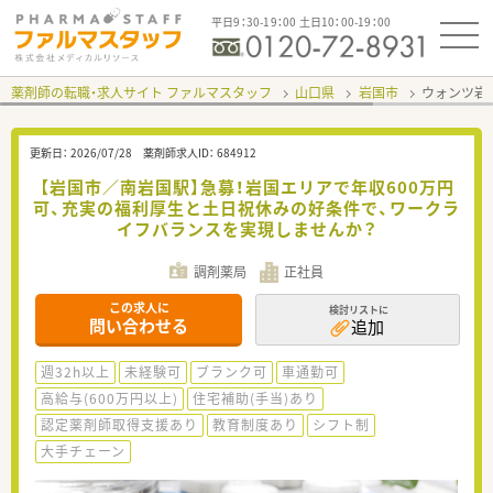
平日9：30-19：00 土日10：00-19：00
薬剤師の転職・求人サイト ファルマスタッフ
山口県
岩国市
ウォンツ岩
更新日：
2026/07/28
薬剤師求人ID：
684912
【岩国市／南岩国駅】急募！岩国エリアで年収600万円
可、充実の福利厚生と土日祝休みの好条件で、ワークラ
イフバランスを実現しませんか？
調剤薬局
正社員
この求人に
検討リストに
問い合わせる
追加
週32h以上
未経験可
ブランク可
車通勤可
高給与(600万円以上)
住宅補助(手当)あり
認定薬剤師取得支援あり
教育制度あり
シフト制
大手チェーン