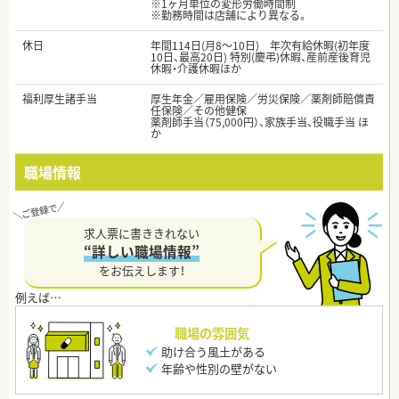
※1ヶ月単位の変形労働時間制
※勤務時間は店舗により異なる。
休日
年間114日(月8～10日) 年次有給休暇(初年度
10日、最高20日) 特別(慶弔)休暇、産前産後育児
休暇・介護休暇ほか
福利厚生諸手当
厚生年金／雇用保険／労災保険／薬剤師賠償責
任保険／その他健保
薬剤師手当（75,000円）、家族手当、役職手当 ほ
か
職場情報
求人票に書ききれない
“詳しい職場情報”
をお伝えします！
職場の雰囲気
助け合う風土がある
年齢や性別の壁がない