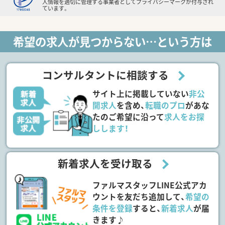
人情報を適切に管理する事業者としてプライバシーマークが付与され
ています。
希望の求人が見つからない…という方は
コンサルタントに相談する
サイト上に掲載していない
非公
開求人
を含め、
転職のプロ
があな
たのご希望に沿って
求人をお探
しします！
新着求人を受け取る
ファルマスタッフLINE公式アカ
ウントを友だち追加して、
希望の
条件を登録
すると、
新着求人
が届
きます♪