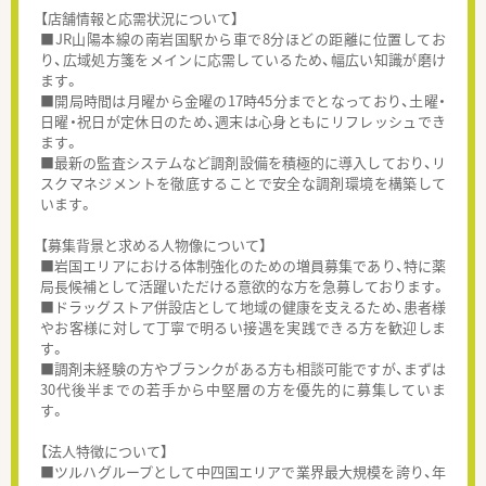
【店舗情報と応需状況について】
■JR山陽本線の南岩国駅から車で8分ほどの距離に位置してお
り、広域処方箋をメインに応需しているため、幅広い知識が磨け
ます。
■開局時間は月曜から金曜の17時45分までとなっており、土曜・
日曜・祝日が定休日のため、週末は心身ともにリフレッシュでき
ます。
■最新の監査システムなど調剤設備を積極的に導入しており、リ
スクマネジメントを徹底することで安全な調剤環境を構築して
います。
【募集背景と求める人物像について】
■岩国エリアにおける体制強化のための増員募集であり、特に薬
局長候補として活躍いただける意欲的な方を急募しております。
■ドラッグストア併設店として地域の健康を支えるため、患者様
やお客様に対して丁寧で明るい接遇を実践できる方を歓迎しま
す。
■調剤未経験の方やブランクがある方も相談可能ですが、まずは
30代後半までの若手から中堅層の方を優先的に募集していま
す。
【法人特徴について】
■ツルハグループとして中四国エリアで業界最大規模を誇り、年