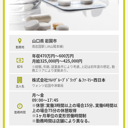
山口県 岩国市
南岩国駅 (JR山陽本線)
勤務地
年収470万円～600万円
月給325,000円～425,000円
給与
※経験、年齢、就業条件により考慮、上記は初年度の想定。勤
務エリアにより変動あり。
株式会社ﾂﾙﾊｸﾞﾙｰﾌﾟﾄﾞﾗｯｸﾞ＆ﾌｧ-ﾏｼｰ西日本
ウォンツ岩国中津薬局
法人名
月～金
09：00～17：45
※休憩：実働3時間以上の場合15分、実働6時間以
上の場合75分の休憩取得
勤務時間
※1ヶ月単位の変形労働時間制
※勤務時間は店舗により異なる。