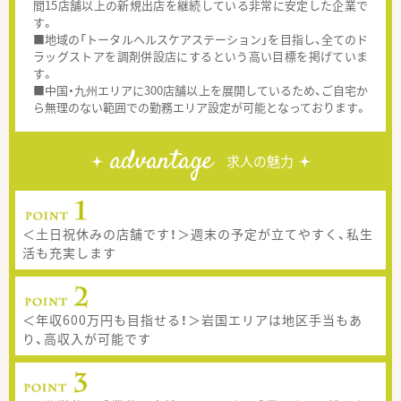
間15店舗以上の新規出店を継続している非常に安定した企業で
す。
■地域の「トータルヘルスケアステーション」を目指し、全てのド
ラッグストアを調剤併設店にするという高い目標を掲げていま
す。
■中国・九州エリアに300店舗以上を展開しているため、ご自宅か
ら無理のない範囲での勤務エリア設定が可能となっております。
advantage
求人の魅力
＜土日祝休みの店舗です！＞週末の予定が立てやすく、私生
活も充実します
＜年収600万円も目指せる！＞岩国エリアは地区手当もあ
り、高収入が可能です