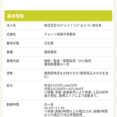
基本情報
法人名
株式会社ﾂﾙﾊｸﾞﾙｰﾌﾟﾄﾞﾗｯｸﾞ＆ﾌｧ-ﾏｼｰ西日本
店舗名
ウォンツ岩国中津薬局
雇用形態
正社員
業種
調剤薬局
業務内容
調剤／監査／服薬指導／OTC販売
薬剤師業務の一切
資格
薬剤師免許をお持ちの方（取得見込みの方を含
む）
給与
年収470万円～600万円
月給325,000円～425,000円
※経験、年齢、就業条件により考慮、上記は初年
度の想定。勤務エリアにより変動あり。
勤務時間
月～金
09：00～17：45
※休憩：実働3時間以上の場合15分、実働6時間
以上の場合75分の休憩取得