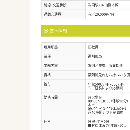
路線・交通手段
岩国駅 (JR山陽本線)
通勤交通費
有／20,000円/月
基本情報
雇用形態
正社員
業種
調剤薬局
業務内容
調剤／監査／服薬指導
資格
薬剤師免許をお持ちの方（
給与
年収500万円～650万円
※ご経験により応相談
勤務時間
月火水金
09：00～18：30（休憩90分）
木土
09：00～13：00（休憩0分）
週40時間シフト制勤務
休日
日祝+半日2日
■有給休暇（初年度）10日