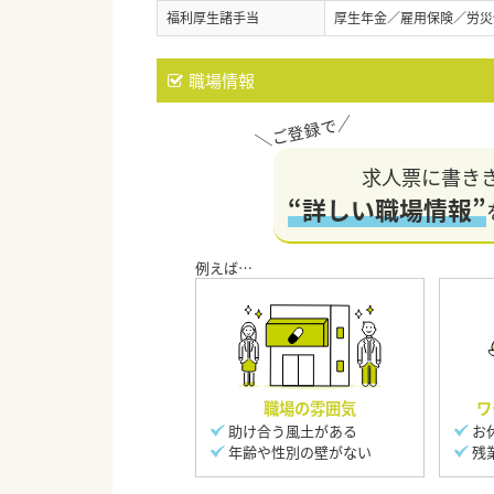
福利厚生諸手当
厚生年金／雇用保険／労災
職場情報
求人票に書き
“詳しい職場情報”
職場の雰囲気
ワ
助け合う風土がある
お
年齢や性別の壁がない
残