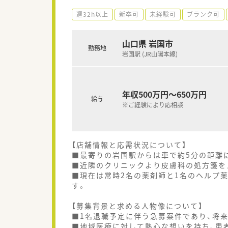
週32h以上
新卒可
未経験可
ブランク可
山口県 岩国市
勤務地
岩国駅 (JR山陽本線)
年収500万円～650万円
給与
※ご経験により応相談
【店舗情報と応需状況について】
■最寄りの岩国駅からは車で約5分の距離
■近隣のクリニックより皮膚科の処方箋をメ
■現在は常時2名の薬剤師と1名のヘルプ
す。
【募集背景と求める人物像について】
■1名退職予定に伴う急募案件であり、将
■地域医療に対して熱心な想いを持ち、患