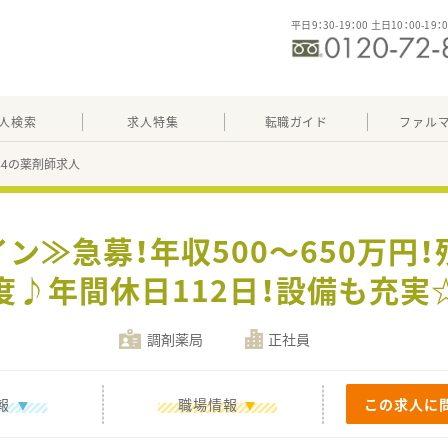
平日9：30-19：00 土日10：00-19：
人検索
求人特集
転職ガイド
ファル
544の薬剤師求人
ン≫急募！年収500～650万円
度♪年間休日112日！設備も充実
調剤薬局
正社員
報
職場情報
この求人に