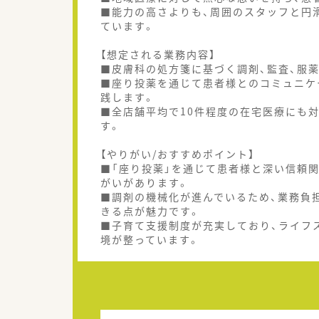
■能力の高さよりも、周囲のスタッフと円
ています。
【想定される業務内容】
■皮膚科の処方箋に基づく調剤、監査、服
■座り投薬を通じて患者様とのコミュニケ
践します。
■全店舗平均で10件程度の在宅医療にも
す。
【やりがい/おすすめポイント】
■「座り投薬」を通じて患者様と深い信頼
がいがあります。
■調剤の機械化が進んでいるため、業務負
きる点が魅力です。
■子育て支援制度が充実しており、ライフ
境が整っています。