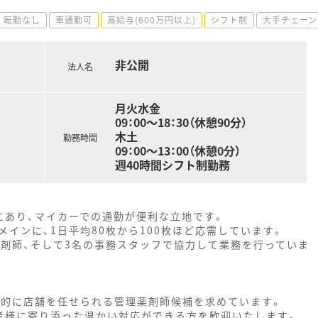
転勤なし
車通勤可
高給与(600万円以上)
シフト制
大手チェーン
非公開
法人名
月火水金
09：00～18：30（休憩90分）
木土
勤務時間
09：00～13：00（休憩0分）
週40時間シフト制勤務
にあり、マイカーでの通勤が便利な立地です。
インに、1日平均80枚から100枚ほど応需しています。
薬剤師、そして3名の事務スタッフで協力して業務を行っていま
来的に店舗を任せられる管理薬剤師候補を求めています。
者様に寄り添った温かい対応ができる方を歓迎いたします。