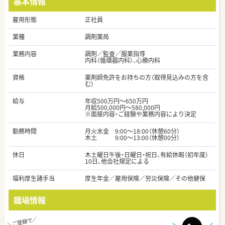
基本情報
雇用形態
正社員
業種
調剤薬局
業務内容
調剤／監査／服薬指導
内科（循環器内科）、心療内科
資格
薬剤師免許をお持ちの方（取得見込みの方を含
む）
給与
年収500万円～650万円
月給500,000円～580,000円
※面接内容・ご経験や業務内容により決定
勤務時間
月火水金 9:00～18:00（休憩60分）
木土 9:00～13:00（休憩00分）
休日
木土曜日午後・日曜日・祝日、有給休暇（初年度）
10日、他会社規定による
福利厚生諸手当
厚生年金／雇用保険／労災保険／その他健保
職場情報