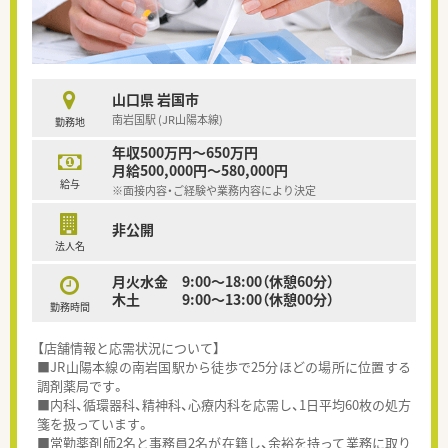
山口県 岩国市
南岩国駅 (JR山陽本線)
勤務地
年収500万円～650万円
月給500,000円～580,000円
給与
※面接内容・ご経験や業務内容により決定
非公開
法人名
月火水金 9:00～18:00（休憩60分）
木土 9:00～13:00（休憩00分）
勤務時間
【店舗情報と応需状況について】
■JR山陽本線の南岩国駅から徒歩で25分ほどの場所に位置する
調剤薬局です。
■内科、循環器科、精神科、心療内科を応需し、1日平均60枚の処方
箋を扱っています。
■常勤薬剤師2名と事務員2名が在籍し、余裕を持って業務に取り