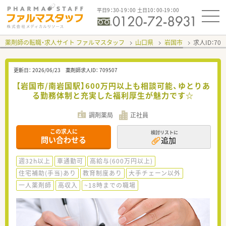
平日9：30-19：00 土日10：00-19：00
薬剤師の転職・求人サイト ファルマスタッフ
山口県
岩国市
求人ID：70
更新日：
2026/06/23
薬剤師求人ID：
709507
【岩国市/南岩国駅】600万円以上も相談可能、ゆとりあ
る勤務体制と充実した福利厚生が魅力です☆
調剤薬局
正社員
この求人に
検討リストに
問い合わせる
追加
週32h以上
車通勤可
高給与(600万円以上)
住宅補助(手当)あり
教育制度あり
大手チェーン以外
一人薬剤師
高収入
~18時までの職場