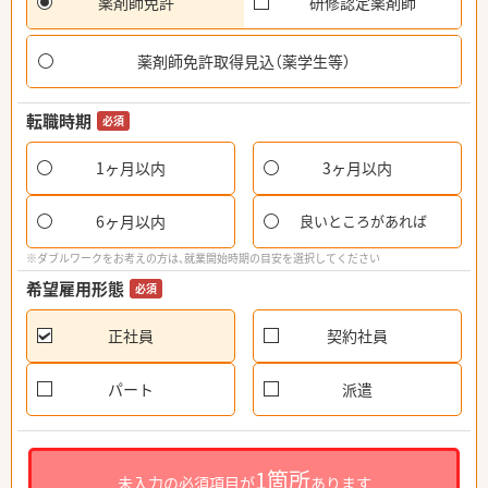
薬剤師免許
研修認定薬剤師
薬剤師免許取得見込（薬学生等）
転職時期
必須
1ヶ月以内
3ヶ月以内
6ヶ月以内
良いところがあれば
※ダブルワークをお考えの方は、就業開始時期の目安を選択してください
希望雇用形態
必須
正社員
契約社員
パート
派遣
1箇所
未入力の必須項目が
あります