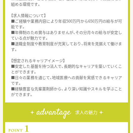
組める環境です。
【求人情報について】
■ご経験や業務内容により年収500万円から650万円の給与が可
能です。
■年俸制のため賞与はありませんが、その分月々の給与が安定し
ている点が魅力です。
■退職金制度や教育制度が充実しており、将来を見据えて働けま
す。
【想定されるキャリアイメージ】
■安定した基盤を持つ法人で、長期的なキャリアを築いていくこ
とができます。
■日々の業務を通じて、地域医療への貢献を実感できるキャリア
です。
■経験豊富な先輩薬剤師から、より深い知識やスキルを学ぶこと
ができます。
advantage
求人の魅力