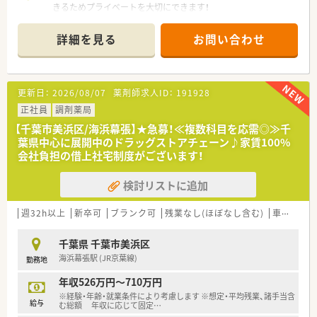
もオススメです。
きるためプライベートを大切にできます！
＊------------------------------------------＊
【店舗情報と応需状況について】
詳細を見る
お問い合わせ
■つくばエクスプレス「青井駅」から徒歩12分の立地にあり、毎
日の通勤もスムーズです。
■処方箋枚数は1日80〜90枚ほどで、近隣の眼科や整形外科クリ
ニックからの応需が中心となっています。
更新日：
2026/08/07
薬剤師求人ID：
191928
■薬剤師は常時2名体制で業務を行っており、お互いにフォロー
し合いながら無理なく働けます。
正社員
調剤薬局
【千葉市美浜区/海浜幕張】★急募！≪複数科目を応需◎≫千
【職場環境と雰囲気】
葉県中心に展開中のドラッグストアチェーン♪家賃100%
■スタッフ同士の人間関係が非常に良好で、風通しがよく居心地
会社負担の借上社宅制度がございます！
の良い職場環境です。
■少人数体制だからこそチームワークが抜群で、困ったことがあ
検討リストに追加
ってもすぐに相談できる安心感があります。
■基礎的な調剤業務からスタートし、少しずつ対応できる科目を
増やしながら着実に成長していけます。
週32h以上
新卒可
ブランク可
残業なし(ほぼなし含む)
車通勤可
【勤務実態について】
千葉県 千葉市美浜区
■個人宅への在宅訪問も数件担当しており、より患者様に寄り添
海浜幕張駅 (JR京葉線)
勤務地
った医療を提供しています。
■残業はほとんど発生しないため、終業後のプライベートな時間
年収526万円～710万円
も大切にできます。
※経験・年齢・就業条件により考慮します ※想定・平均残業、諸手当含
■水曜日・日曜日・祝日の週休2日制で、有給休暇も法定通りスム
給与
む総額 年収に応じて固定
…
ーズに消化しやすい環境です。