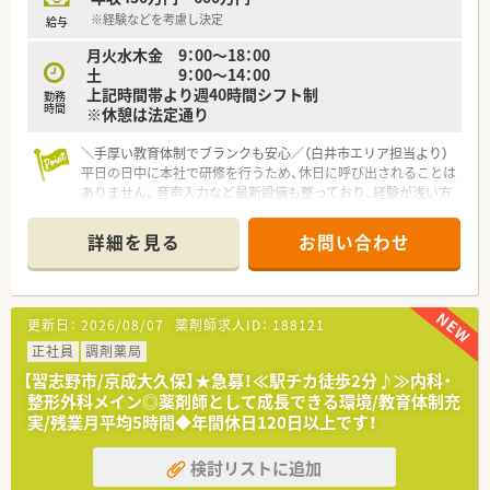
す。
※経験などを考慮し決定
給与
■ステージ制に基づき「独り立ち」から「マネージャー」まで段階
月火水木金 9：00～18：00
的に昇進でき、自身の目指すべき目標が常に明確なキャリアパス
土 9：00～14：00
です。
上記時間帯より週40時間シフト制
■本人の適性や希望に応じて、将来的に人事や教育担当といった
勤務
時間
※休憩は法定通り
本社部門での活躍など、多彩なフィールドへの道も用意されてい
ます。
＼手厚い教育体制でブランクも安心／（白井市エリア担当より）
平日の日中に本社で研修を行うため、休日に呼び出されることは
【こんな取り組みをしています】
ありません。音声入力など最新設備も整っており、経験が浅い方
■新人研修から管理職研修まで、年間を通じて段階的な教育プロ
やブランクがある方も安心してスタートできます。
グラムを実施しており、常に最新の知見をアップデートすること
＊------------------------------------------＊
が可能です。
詳細を見る
お問い合わせ
【店舗情報と応需状況について】
■認定薬剤師の資格取得や更新にかかる費用は、週32時間以上
■西白井駅から徒歩8分の好立地にあり、内科や消化器科、眼科
の勤務であれば全額を会社が補助し、専門性の向上を強力に支援
をメインに1日70枚から80枚の処方箋を安定して応需していま
します。
す。
■健康サポート薬局の研修受講やHPKIカードの取得費用も会社
更新日：
2026/08/07
薬剤師求人ID：
188121
■しだ内科・消化器クリニックや白井さとう眼科と密に連携して
が負担しており、これからの時代に求められる薬剤師の職能拡大
おり、地域住民の健康を支える専門性の高い医療を提供していま
正社員
調剤薬局
を支えます。
す。
【習志野市/京成大久保】★急募！≪駅チカ徒歩2分♪≫内科・
■医薬品の採用品目数は約1,200品目と幅広く、眼科領域の特化
整形外科メイン◎薬剤師として成長できる環境/教育体制充
型処方箋から内科全般まで多岐にわたる知見を深められる環境
実/残業月平均5時間◆年間休日120日以上です！
です。
検討リストに追加
【職場環境と雰囲気】
■平均年齢は37歳前後と活気があり、本社社員も全員が現場経