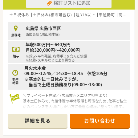
検討リストに追加
で手広く事業を展開する安定した経営基盤の企業です。
■何もないところから新しい価値を創造するという理念を掲げ、
常に革新的な挑戦を続けて成長を遂げている法人です。
土日祝休み
土日休み(相談可含む)
週32h以上
車通勤可
高給与(600万円以上)
■職員が心身ともに健やかに働ける環境づくりを重視しており、
今後も安定した事業拡大が大きく期待されております。
広島県 広島市西区
西広島駅 (JR山陽本線)
勤務地
【こんな方にオススメ】
■年間休日は120日以上で完全週休2日制のため、ワークライフ
年収500万円～640万円
バランスを重視して無理なく長く働きたい方に最適な環境で
月給320,000円～420,000円
す。
給与
※想定・平均残業、各種手当を含んだ総額
■駅から徒歩1分というアクセスの良さに魅力を感じ、毎日の通
※経験・スキルなどにより異なる
勤における身体的な負担をなるべく軽減させたい方におすすめ
月火水木金
です。
09:00～12:45／14:30～18:45 休憩105分
■新しい挑戦を続ける法人のもとで、心療内科メインの処方箋に
※基本的に土日休みですが、
勤務
対応しながら薬剤師としての専門性を磨いていきたい方に最適
時間
当番で土曜日勤務あり(09:00～13:00)
です。
＼プライベート充実／（広島市西区エリア担当より）
基本土日休みで、有給休暇の半休取得も可能なため、仕事と私生
活のバランスを大切にしたい方に最適な環境が整っています。
【店舗情報と応需状況について】
詳細を見る
お問い合わせ
■JR山陽本線「西広島駅」より徒歩14分ほどの場所にあります。
■内科・小児科の処方箋をメインに、1日あたり30～40枚を応需
しています。