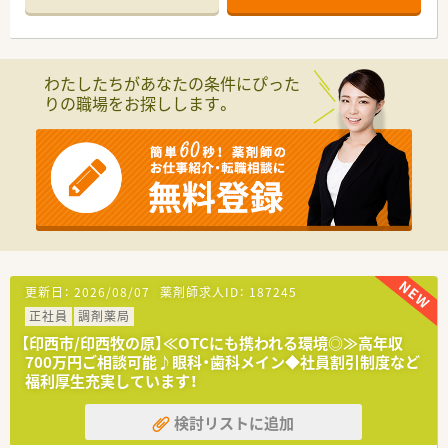
り、地域の方々に愛されるアットホームな店舗作りを行っていま
す。
【法人特徴について】
わたしたちがあなたの条件にぴった
■千葉県を中心に26店舗を展開しており、病院門前やクリニッ
りの職場をお探しします。
クビルなど多種多様な店舗形態で幅広い経験が積める法人で
す。
■地域のニーズを先取りした店舗展開が特徴で、ドライブスルー
対応や健康相談会の定期開催など地域密着を体現しています。
■中途入社の現場薬剤師が幹部へ昇進した実績もあり、性別や経
歴に関わらずキャリアアップを目指せる人事制度が整っていま
す。
【求人情報について】
■想定年収は408万円から650万円と幅広く、前職の給与やこれ
までの実務経験を最大限に考慮して納得の待遇を提示します。
更新日：
2026/08/07
薬剤師求人ID：
187245
■昇給は年1回7月に実施され、個人の実績や習熟度に応じたス
正社員
調剤薬局
テージ制の手当により、明確な目標を持って収入を増やせます。
■決算賞与の支給実績もあり、個人のノルマはございませんが、
【印西市/印西牧の原】≪OTCにも携われる環境◎≫高年収
店舗目標の達成に向けてチーム一丸となって取り組む社風で
700万円ご相談可能♪眼科・歯科メイン◆社員割引制度など
す。
福利厚生充実しています！
【やりがい/おすすめポイント】
検討リストに追加
■個人ノルマがなく、患者様お一人おひとりの健康相談にじっく
りと時間を割けるため、薬剤師本来の喜びを実感できる環境で