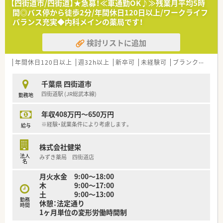
【四街道市/四街道】★急募！≪車通勤OK♪≫残業月平均5時
■特定の店舗で地域住民と顔の見える関係を築きたいと考え、大
間◎バス停から徒歩2分/年間休日120日以上/ワークライフ
手チェーンから転職してじっくり患者様に向き合っている方が
バランス充実◆内科メインの薬局です！
活躍中です。
■子育てをしながら時短勤務や有給休暇を活用し、仕事と家庭を
検討リストに追加
両立させているママさん薬剤師が、周囲の協力を得ながら働いて
います。
■社長の斬新なアイデアに刺激を受け、健康相談会などのイベン
年間休日120日以上
週32h以上
新卒可
未経験可
ブランク可
残業
ト企画に積極的に携わっている、好奇心旺盛な若手薬剤師が在籍
します。
千葉県 四街道市
四街道駅 (JR総武本線)
勤務地
【こんな方にオススメ】
■残業がほとんどない環境で、趣味や家族との時間を大切にしな
年収408万円～650万円
がら、薬剤師としてのやりがいも追求したい方に自信を持って推
奨します。
※経験・就業条件により考慮します。
給与
■小規模な店舗で患者様一人ひとりと深く関わり、外来から在宅
まで幅広い経験を積みたいと考えている向上心の強い薬剤師の
株式会社健栄
方。
法人
みずき薬局 四街道店
■教育制度や資格取得支援が充実した会社で、働きながら着実に
名
専門スキルを磨き、認定薬剤師などの資格を習得したい方にぴっ
月火水金 9:00〜18:00
たりです。
木 9:00〜17:00
土 9:00〜13:00
【やりがい/おすすめポイント】
勤務
休憩：法定通り
■個人ノルマがなく、店舗全体の目標に向かって一丸となって取
時間
1ヶ月単位の変形労働時間制
り組む文化があるため、チームワークを実感しながら楽しく働け
る点が魅力です。