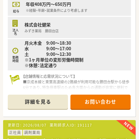
年収408万円～650万円
やかに退社できるため、ワークライフバランスを重視する方に最
適です。
※経験・年齢・就業条件により考慮します
給与
■年間休日は本社の126日がベースとして設定されており、1ヶ
月単位の変形労働時間制を活用して、心身ともにゆとりを持って
株式会社健栄
働けます。
法人
みずき薬局 勝田台店
■全社での有給休暇消化率は80％を超えており、プライベート
名
の予定や家族の行事などに合わせて気兼ねなくお休みを申請で
月火木金 9:00〜18:30
きる風土です。
水 9:00〜17:00
土 9:00〜12:30
【想定される業務内容】
勤務
※1ヶ月単位の変形労働時間制
■病院門前の調剤薬局として、処方箋に基づく正確な調剤や監
時間
※休憩：法定通り
査、患者様の不安に寄り添った丁寧な服薬指導といった基本業務
を担当します。
【店舗情報と応需状況について】
■近隣の高齢者施設7件への在宅業務にも携わっていただき、一
■京成本線と東葉高速線の2路線が利用可能な勝田台駅から徒歩
包化や粉砕調剤の対応を含め、多職種と連携した薬学的管理を実
6分であり、特急停車駅のため各方面からの通勤が非常に便利で
践します。
す。
■将来的には店舗運営のマネジメントを担う薬局長や管理薬剤
■内科と眼科をメインに1日平均10枚から20枚ほどの処方箋を
師として、在庫管理や後進の育成など幅広い業務への挑戦が期待
詳細を見る
お問い合わせ
応需しており、一人ひとりの患者様と丁寧に向き合える環境で
されます。
す。
■地域に根ざした医療を提供しており、外来調剤のみならず個人
宅9件の在宅業務にも対応し、薬剤師としての職能を幅広く発揮
更新日：
2026/08/07
薬剤師求人ID：
191117
できます。
正社員
調剤薬局
【こんな方が活躍中】