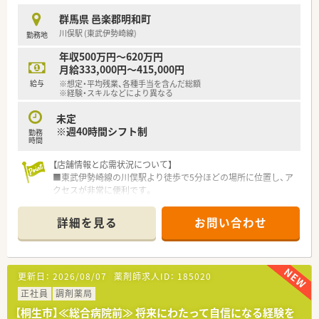
群馬県 邑楽郡明和町
【想定されるキャリアイメージ】
川俣駅 (東武伊勢崎線)
勤務地
■新規出店計画が数多く控えているため、早期に管理薬剤師やエ
リアマネージャーなどの重要ポストを狙うことが可能です。
年収500万円～620万円
■組織の壁に阻まれることなくやりたいことに挑戦できる風土
月給333,000円～415,000円
があり、現場発信で店舗運営の主軸を担う経験が積めます。
給与
※想定・平均残業、各種手当を含んだ総額
■キャリアアップを目指すルートだけでなく、現場のスペシャリ
※経験・スキルなどにより異なる
ストとして調剤業務を深く追求していく道も選択可能です。
未定
※週40時間シフト制
勤務
時間
【店舗情報と応需状況について】
■東武伊勢崎線の川俣駅より徒歩で5分ほどの場所に位置し、ア
クセスが非常に便利です。
■新しく開局するクリニックの門前として整形外科と皮膚科の
処方箋を応需する予定です。
詳細を見る
お問い合わせ
■薬剤師4～5名と事務員3～4名体制でのスタートが予定されて
おり、多人数で協力して勤務します。
【求人情報について】
更新日：
2026/08/07
薬剤師求人ID：
185020
■経験に応じて年収500万円から650万円の範囲で決定され、高
収入を目指せます。
正社員
調剤薬局
■年に2回の賞与に加え、業績により決算賞与が支給されるため
【桐生市】≪総合病院前≫ 将来にわたって自信になる経験を
年収アップが可能です。