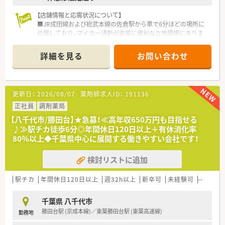
【店舗情報と応需状況について】
■JR成田線および総武本線の佐倉駅から車で6分ほどの場所に
位置しており、マイカー通勤が非常に便利な立地環境にありま
す。
■佐倉厚生園病院の門前に構えており、内科や循環器科、泌尿器
詳細を見る
お問い合わせ
科など幅広い総合科目を1日平均70枚から80枚ほど応需してい
ます。
■薬剤師は正社員5名とパート2名の手厚い体制で、事務スタッ
フも4名在籍しており、協力し合いながら円滑に業務を進められ
更新日：
2026/08/07
薬剤師求人ID：
191136
る環境です。
正社員
調剤薬局
【法人特徴について】
【八千代市/勝田台】★急募！≪高年収650万円も目指せる
■千葉県を中心に26店舗を展開する地域密着型の安定企業であ
♪≫駅チカ徒歩6分◎年間休日120日以上＋有休消化率
り、地域のニーズに合わせた独自の店舗づくりを推進している法
80％以上◆千葉県中心に展開する働きやすい会社です！
人です。
■全店舗で在宅医療の受入体制が整っており、多職種と連携しな
検討リストに追加
がら地域包括ケアシステムの一翼を担う、真の地域密着を体現し
ています。
■ボトムアップの社風を大切にしており、現場の薬剤師の意見が
駅チカ
年間休日120日以上
週32h以上
新卒可
未経験可
ブラン
経営に届きやすく、スピーディーな決裁と環境改善が行われる組
織です。
千葉県 八千代市
勝田台駅 (京成本線)／東葉勝田台駅 (東葉高速線)
勤務地
【勤務実態について】
■全社平均残業時間は月5時間程度と非常に少なく、閉局後は速