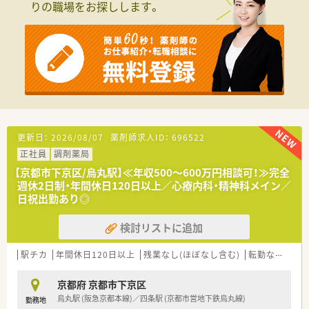
りの職場をお探しします。
ながら日々の業務を進めています。
【募集背景と求める人物像について】
■体制強化に伴う増員のため宇都宮市内にて近慢店舗への応援
も柔軟に対応できる正社員を募集中です。
■周囲のスタッフと円滑な連携が取れるような素直でフレッシ
ュな対応ができる方を求めています。
■将来的に管理薬剤師やマネジメント職へのステップアップを
目指したいという意欲的な方は大歓迎です。
【求人情報について】
更新日：
2026/08/07
薬剤師求人ID：
696522
■今回の募集は正社員の雇用形態となっており、これまでの経験
正社員
調剤薬局
を活かして即戦力として活躍できます。
■ご経験やスキルを十分に考慮した上で決定され、最高で年収
【京都市下京区/烏丸駅】≪年収500～600万円相談可！≫完全
600万円以上の高待遇も目指せます。
週休2日制・年間休日120日以上／心療内科・精神科メイン／
■該当者には家族手当や借上住宅制度などの手当項目が用意さ
日祝出勤あり◎
れており生活面の手厚いサポートがあります。
検討リストに追加
【勤務実態について】
■年間休日は114日確保されており、日曜と祝日を中心に月9日
駅チカ
年間休日120日以上
残業なし(ほぼなし含む)
転勤なし
高給
から10日の休みが取得可能です。
■残業が発生した場合は1分単位で手当が全額支給されるため、
働いた分がきちんと給与に反映されます。
京都府 京都市下京区
■有給休暇は30分単位での小まめな取得ができるため、ちょっ
烏丸駅 (阪急京都本線)／四条駅 (京都市営地下鉄烏丸線)
勤務地
とした用事の際にも非常に便利です。