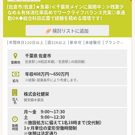
■セルフメディケーションと在宅医療の推進を掲げ、地域医療に
【佐倉市/佐倉】★急募！≪千葉県メインに展開中♪≫残業少
幅広く貢献しています。
なめ＆有休消化率高めでワークライフバランス充実◎車通
■看護師やケアマネージャーなども在籍しており、職種を超えた
勤OK◆総合科目応需で経験を積める環境です！
連携を大切にしています。
検討リストに追加
【こんな取り組みをしています】
■保健師や管理栄養士による健康サポートプログラムで、社員の
健康維持を支援しています。
年間休日120日以上
週32h以上
新卒可
未経験可
ブランク可
残業
■薬局管理システムを導入し、重複投与や相互作用を一元管理で
きる環境です。
千葉県 佐倉市
■スキルアップのための資格取得に関して、受講料などを貸し付
佐倉駅 (JR総武本線)／佐倉駅 (JR成田線)
勤務地
ける支援制度があります。
年収408万円～650万円
【やりがい/おすすめポイント】
■分離申請により調剤業務に専念でき、専門性を高められる点が
※経験・就業条件により考慮します。
給与
大きな魅力です。
■看護師やケアマネージャーなど他職種と連携し、チームで地域
株式会社健栄
医療を支えるやりがいがあります。
法人
健栄鏑木薬局
■家賃100％会社負担の借上げ社宅制度があり、生活の負担を大
名
幅に軽減できます。
月～金 9:00〜17:30
土 9:00〜12:30
※施設処方に備えて1名18時まで(交代制）
勤務
1ヶ月単位の変形労働時間制
時間
※休憩は法定通り