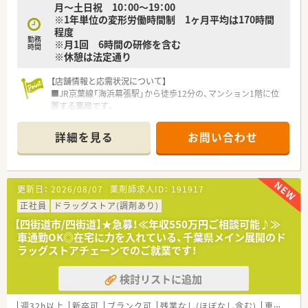
月～土日祝 10：00～19：00
■1週間の連続休暇を年に2回取得できる制度があり、しっかり
※1年単位の変形労働時間制 1ヶ月平均は170時間
リフレッシュしてメリハリをつけられます。
程度
勤務
※月1回 6時間の研修を含む
【こんな方にオススメ】
時間
※休憩は法定通り
■残業を減らしてワークライフバランスを整えたい方や、連休を
取ってリフレッシュしたい方。
【店舗情報と応需状況について】
■人間関係が良い環境で長く安定して働き続けたい方、つくばエ
■JR京葉線「海浜幕張駅」から徒歩12分の、マンション1階に位
クスプレス沿線でお探しの方にオススメです。
置する薬局です。
■比較的扱いやすい科目が中心のため、焦らず自分のペースでス
■近隣クリニックから内科、小児科、皮膚科を中心に、病院から
キルを伸ばしていきたい方にもおすすめです。
の処方箋も多く応需しています。
詳細を見る
お問い合わせ
■処方箋枚数は1日50～60枚程で、薬剤師常時1～2名と事務2名
体制で対応しています。
【法人特徴について】
更新日：
2026/08/07
薬剤師求人ID：
191917
■千葉県を中心に約100店舗の調剤薬局やドラッグストアを展
開し、地域医療に深く貢献しています。
正社員
ドラッグストア(調剤あり)
■調剤事業のほか介護サービスも運営し、セルフメディケーショ
【四街道市/四街道】★急募！≪年収550万円ご相談可能♪≫
ンと在宅医療を推進しています。
車通勤OK◎在宅に力を入れている、千葉県メイン展開のド
■看護師やケアマネージャーなど多職種が在籍し、連携して地域
ラッグストアチェーンでのご就業です！
の健康をサポートしています。
検討リストに追加
【想定される業務内容】
■主な業務は、処方箋に基づく調剤業務、監査業務、患者様への
丁寧な服薬指導です。
週32h以上
新卒可
ブランク可
残業なし(ほぼなし含む)
車通勤可