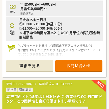
年収500万円～600万円
月給410,000円～
給与
※経験考慮
月火水木金土日祝
①10：00～19：00（休憩60分）
②11：00～20：00（休憩60分）
勤務
※週平均40時間を基本とした1か月単位の変形労働時
時間
間制勤務
＼プライベートを重視！／（京都市下京区エリア担当より）
年間休日124日の実績があり、残業もほぼない環境でワークライ
フバランスを保ちながら働けます。
＊------------------------------------------＊
詳細を見る
お問い合わせ
【店舗情報と応需状況について】
■阪急京都本線の烏丸駅から徒歩1分という非常に通勤しやすい
好立地です。
■精神科・心療内科メインで内科や小児科なども応需し、1日あ
更新日：
2026/08/07
薬剤師求人ID：
643997
たり100枚程度の処方箋を受け付けております。
■薬剤師は常勤3名体制での勤務を予定しており、複数の医療事
正社員
調剤薬局
務スタッフが在籍して業務をサポートします。
【広島市西区】≪基本は土日お休み！≫残業少なめ◎対門前ド
クターとの関係性も良好◎働きやすい環境です☆
【法人特徴について】
■病院経営のコンサルティング事業を母体としており、医療分野