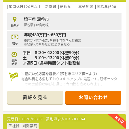
年間休日120日以上
新卒可
転勤なし
車通勤可
高給与(600万円以上)
埼玉県 深谷市
深谷駅 (JR高崎線)
勤務地
年収480万円～650万円
※想定・平均残業、各種手当を含んだ総額
給与
※経験・スキルなどにより異なる
平日 8：30～18：00（休憩90分）
土 9：00～13：00（休憩00分）
勤務
※週5日・週40時間シフト勤務制
時間
＼幅広い処方箋を経験／（深谷市エリア担当より）
総合科目を応需しておりスキルアップに最適です。研修センタ
ーでの実践的な学びを通じて専門性を高められます。
＊------------------------------------------＊
詳細を見る
お問い合わせ
【店舗情報と応需状況について】
■深谷駅から車で5分の立地にあり、内科や外科など幅広い総合
科目を1日あたり約70枚応需している調剤薬局です。
■現在は常勤薬剤師4名と非常勤薬剤師2名に加えて、事務員3名
更新日：
2026/08/07
薬剤師求人ID：
702564
が在籍しており、無理のない人員体制が整っています。
■総合病院の門前薬局として地域の医療を支えており、多様な処
正社員
調剤薬局