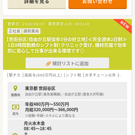
詳細を見る
お問い合わせ
■病院での勤務経験を活かし、チームワークを大切にしながら、
【店舗情報と応需状況について】
患者様に寄り添った丁寧な服薬指導を行っている方が多いで
■最寄り駅である各線の名古屋駅から徒歩1分という、非常にア
す。
クセスの良い立地にあり毎日の通勤負担を軽減できます。
■精神科や心療内科をはじめ皮膚科や婦人科など幅広い科目を
更新日：
2026/08/07
薬剤師求人ID：
661140
応需しており、1日30枚から80枚程度の処方箋を受け付けており
ます。
正社員
調剤薬局
■薬剤師は常勤1名から3名が勤務する体制を整えており、医療
【世田谷区/自由が丘駅徒歩3分の好立地】≪完全週休2日制≫
事務スタッフとしっかりと連携しながら業務を進めておりま
1日8時間勤務のシフト制！クリニック受け、機材完備で効率
す。
的に安心して仕事が出来る環境です◎
【法人特徴について】
検討リストに追加
■病院経営のコンサルティングを事業の基盤としており、医療分
野において多角的に展開している非常に安定した企業です。
■何もないところから新しい価値を創造するという理念のもと
駅チカ
高給与(600万円以上)
シフト制
大手チェーン以外
高収入
で、常に新しい挑戦を続けて着実な成長を遂げております。
■現在は全国的に調剤薬局の展開を計画しており、今後の事業拡
東京都 世田谷区
大が大きく期待されている成長フェーズの法人となります。
自由が丘駅 (東急東横線)／自由が丘駅 (東急大井町線)
勤務地
【こんな方にオススメ】
年収480万円～550万円
■年間休日120日以上かつ完全週休2日制でしっかり休めるた
月給320,000円～366,000円
め、ワークライフバランスを重視して無理なく長く働きたい方に
給与
※経験・年齢・スキルにより異なる
最適です。
月火水木金
■駅から徒歩1分というアクセスの良さに魅力を感じ、毎日の通
08：45～18：45
勤における身体的な負担をなるべく軽減させたい方におすすめ
土
です。