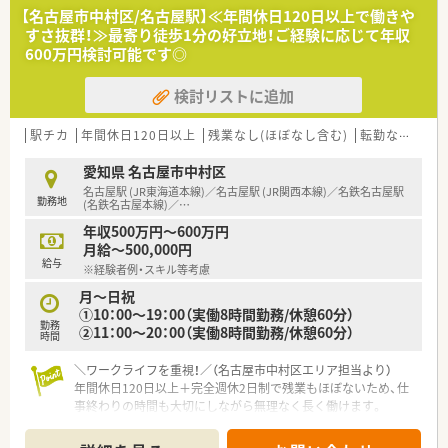
方箋に触れることで幅広い知識を習得できる環境です
【名古屋市中村区/名古屋駅】≪年間休日120日以上で働きや
すさ抜群！≫最寄り徒歩1分の好立地！ご経験に応じて年収
【求人情報について】
600万円検討可能です◎
■正社員として最大年収650万円までのご相談が可能であり、こ
れまでのご経験やスキルをしっかりと考慮し決定します。
検討リストに追加
■年間休日120日以上で日曜と祝日がお休みとなっており、オン
とオフの切り替えがしやすくプライベートを大切にできます。
■結婚や転居に伴う入社時期の調整など、求職者様のライフスタ
駅チカ
年間休日120日以上
残業なし(ほぼなし含む)
転勤なし
高給
イルに合わせた柔軟な働き方のご相談も随時可能です。
愛知県 名古屋市中村区
【法人特徴について】
名古屋駅 (JR東海道本線)／名古屋駅 (JR関西本線)／名鉄名古屋駅
勤務地
■埼玉県北部を中心に複数の店舗を展開しており、地域医療への
(名鉄名古屋本線)／
…
貢献をモットーに地域住民の健康をサポートしています。
年収500万円～600万円
■どの店舗も家庭的な雰囲気で働きやすい環境が整っており、従
月給～500,000円
業員同士のコミュニケーションが活発で風通しが良いです。
給与
※経験者例・スキル等考慮
■地域の中核病院前に実践的な研修センターを設置しており、社
員の教育やスキルアップを法人全体で支援しております。
月～日祝
①10：00～19：00（実働8時間勤務/休憩60分）
勤務
【こんな方が活躍中】
②11：00～20：00（実働8時間勤務/休憩60分）
時間
■ワークライフバランスを重視し、仕事とプライベートを両立さ
せながら、イキイキとメリハリをつけて働くスタッフが多いで
＼ワークライフを重視！／（名古屋市中村区エリア担当より）
す。
年間休日120日以上＋完全週休2日制で残業もほぼないため、仕
■幅広い科目の処方箋を経験することで、薬剤師としてのスキル
事終わりの時間も大切にしながら無理なく長く働けます。
アップを目指し、自己研鑽に励む向上心の高い方が活躍していま
＊------------------------------------------＊
す。