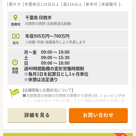
駅チカ
年間休日120日以上
週32h以上
新卒可
未経験可
ブラン
す。
■ステージ制による昇給が明確で、自身の成長や役職への就任が
ダイレクトに給与へ反映されるため、高いモチベーションを維持
千葉県 印西市
できます。
印西牧の原駅 (北総鉄道北総線)
勤務地
■在宅医療の受入体制が完備されており、外来業務だけでは得ら
れない深い臨床経験を積むことで、専門職としての価値を高めら
年収505万円～700万円
れます。
※経験・年齢・就業条件により考慮します
給与
月～金 09:00 ～ 19:00
土 09:00 ～ 15:30
日 09:00 ～ 18:00
週40時間勤務の変形労働時間制
勤務
時間
※毎月1日を起算日とし1ヶ月単位
※休憩は法定通り
【店舗情報と応需状況について】
■北総鉄道北総線の印西牧の原駅から徒歩1分、ショッピングセ
ンターの牧の原モア内に位置しており通勤の利便性が非常に高
い店舗です。
■処方箋は眼科メインに応需しており、1日平均70枚程度を近隣
詳細を見る
お問い合わせ
の眼科クリニックや心療内科、総合病院など広域から受け付けて
います。
■薬剤師は5名体制で運営されており、事務スタッフも在籍して
いるため、調剤や監査業務に専念しやすい人員構成となっており