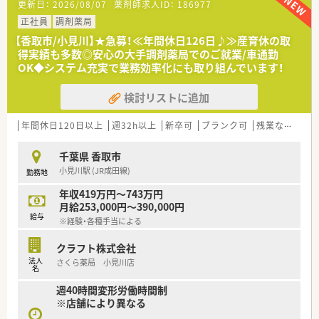
更新日：
2026/08/07
薬剤師求人ID：
186977
ます。
正社員
調剤薬局
【こんな取り組みをしています】
【香取市/小見川】★急募！≪年間休日126日♪≫産育休の取
■サプリメントバーやビューティーケアスタジオを併設し、薬剤
得実績も多数◎安心の大手調剤薬局でのご就業/車通勤
師が栄養士や化粧品担当者と連携して健康を管理する次世代店
OK◆システム充実で業務効率化にも取り組んでいます！
舗を拡大中です。
■2022年までに健康サポート薬局を50店舗まで拡大する計画を
検討リストに追加
推進しており、地域医療の拠点として公衆衛生の向上に積極的に
貢献しています。
■錠剤監査システムだけでなく、音声入力システム等の最新設備
年間休日120日以上
週32h以上
新卒可
ブランク可
残業なし(ほぼなし含む)
を全店規模で導入し、人的ミスの防止と対人業務時間の創出を両
立しています。
千葉県 香取市
小見川駅 (JR成田線)
勤務地
【こんな方が活躍中】
■調剤業務に軸足を置きつつ、ドラッグストアならではの幅広い
年収419万円～743万円
商品知識を習得し、地域の「セルフメディケーション」を支えた
月給253,000円～390,000円
い方が活躍中です。
給与
※経験・各種手当による
■育児時短勤務制度を利用しながら小学校6年生まで1日6時間
勤務を行うなど、仕事と育児を賢く両立している女性薬剤師が多
クラフト株式会社
数在籍します。
法人
さくら薬局 小見川店
■社内公募制度に積極的に手を挙げ、店舗開発や新規プロジェク
名
トに参画するなど、薬剤師の枠を超えた活躍を志す向上心豊かな
週40時間変形労働時間制
若手層です。
※店舗により異なる
【こんな方にオススメ】