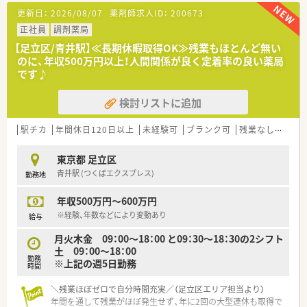
■広島では貴重な土日休みで、プライベートの予定も立てやすい
更新日：
2026/08/07
薬剤師求人ID：
200673
です。
正社員
調剤薬局
【法人特徴について】
【足立区/青井駅】≪長期休暇取得OK≫残業もほとんど無い
■広島県を中心に約30店舗展開しており、クリニックの門前薬
のに、年収500万円以上！人間関係が良く定着率の良い薬局
局が多いです。
です♪
■創立から30年を超え、優良企業紹介サイトに選ばれるほど業
績は好調です。
検討リストに追加
■患者様ファーストを心がけ、当たり前のことを当たり前に徹底
する組織作りを目指しています。
駅チカ
年間休日120日以上
未経験可
ブランク可
残業なし(ほぼなし含む)
【勤務実態について】
■時間外手当や休日手当は1分単位で計算され、適切に支給され
東京都 足立区
ます。
青井駅 (つくばエクスプレス)
勤務地
■昼休憩時間中の勤務も残業代として計算して支給されるのが
特徴です。
年収500万円～600万円
■冬季や連休前など忙しい時期には、フリーの薬剤師がサポート
に入ります。
※経験、年数などにより変動あり
給与
月火木金 09：00～18：00 と09：30～18：30の2シフト
【こんな方にオススメ】
土 09：00～18：00
■メリハリをつけて働きたい方や、プライベートも大切にしたい
勤務
※上記の週5日勤務
方にオススメです。
時間
■これから在宅業務に挑戦したいと考えている方にも最適な環
境です。
＼残業ほぼゼロで自分時間充実／（足立区エリア担当より）
■福利厚生が充実している法人で、長く安定して勤務したい方に
年間を通して残業がほぼ発生せず、年に2回の大型連休も取得で