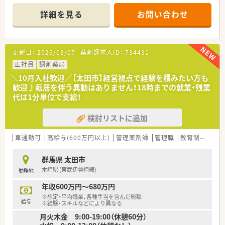
に便利です。
■桐生厚生病院の門前に構えており、内科や外科、小児科など多
詳細を見る
お問い合わせ
岐にわたる総合科目を1日あたり120枚から140枚程度応需して
います。
■薬剤師は常勤5名とパート3名の体制で、事務員も5名在籍して
おり、厚い人員体制で協力しながらスピーディーな対応を行って
更新日：
2026/08/07
薬剤師求人ID：
734431
います。
正社員
調剤薬局
【やりがい/おすすめポイント】
＼10月入社歓迎／【太田市】経営視点で経験を積みたい方も
■総合病院門前ならではの複雑な処方や重症度の高い患者様へ
歓迎♪転居を伴う異動はありません！18時までの就業・残業
の対応を通じて、医療の担い手としての深い達成感を味わうこと
代は1分単位で支給！
ができます。
■リフレッシュ休暇などの長期休暇制度が整備されており、心身
検討リストに追加
ともに健やかな状態で長く仕事を続けられる環境が大きなメリ
ットです。
■最新鋭の監査システムや自動薬剤ピッキング装置などの導入
車通勤可
高給与(600万円以上)
管理薬剤師
管理職
教育制度あり
により、人的ミスを防ぎながら高品質な医療を提供できる安心感
があります。
群馬県 太田市
木崎駅 (東武伊勢崎線)
勤務地
【こんな方にオススメ】
■年間休日が120日以上あり残業管理も徹底されているため、趣
年収600万円～680万円
味や家族との時間を大切にしながら正社員として安定して働き
※想定・平均残業、各種手当を含んだ総額
たい方。
給与
※経験・スキルなどにより異なる
■特定の科目だけでなく、あらゆる診療科目の処方箋を経験する
月火木金 9:00-19:00（休憩60分）
ことで、薬剤師としての対応力や汎用的なスキルを底上げしたい