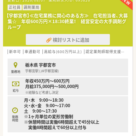
更新日：
2026/08/07
薬剤師求人ID：
695826
■組織体制のさらなる強化を目的として定期採用を行っており、
長期的に活躍いただける方を歓迎しています。
正社員
調剤薬局
■非常に活気あふれる職場環境であるため、スタッフ間のチーム
【宇都宮市】≪在宅業務に関心のある方≫ 在宅担当者、大募
ワークを大切にできる方が求められています。
集☆ 年収600万円×18:30終業！ 経営安定の大手調剤グ
■小児科メインの対応となるため、お子様や保護者の方へ優しく
ループ
丁寧な接遇ができる方に最適な職場です。
検討リストに追加
【法人特徴について】
■北関東エリアを中心に30店舗以上の薬局を展開しており、地
域医療に貢献し続けている安定した法人です。
新卒可
車通勤可
高給与(600万円以上)
認定薬剤師取得支援あり
■産休や育休の取得率と復帰率はほぼ100％の実績を誇り、ライ
フステージが変わっても安心して働けます。
栃木県 宇都宮市
■新卒の離職率が極めて低い水準を維持しており、定着率の高さ
宇都宮駅 (JR宇都宮線)
勤務地
が働きやすい職場環境を証明しています。
年収450万円～600万円
【求人情報について】
月給375,000円～500,000円
■経験やスキルを十分に考慮して決定されますが、年収550万円
給与
※経験など考慮し決定
から650万円の高待遇が期待できる求人です。
月・木 9:00～18:30
■年間休日は125日を軸に確保されており、仕事とプライベート
火・水・金 9:00～17:00
のメリハリをつけて働くことが可能です。
土 9:00～17:30
■住宅手当として上限50000円が支給されるなど、福利厚生面も
※1ヶ月単位の変形労働制
充実しており生活をしっかりとサポートします。
勤務
時間
※休憩時間は実働6時間超えで45分以上
実働8時間超えで60分以上付与