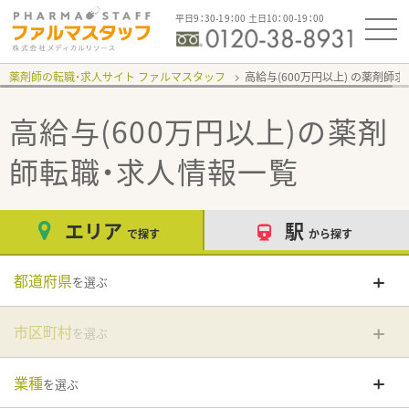
平日9：30-19：00 土日10：00-19：00
薬剤師の転職・求人サイト ファルマスタッフ
高給与(600万円以上)
高給与(600万円以上)
の薬剤
師転職・求人情報一覧
エリア
駅
で探す
から探す
都道府県
を選ぶ
市区町村
を選ぶ
業種
を選ぶ