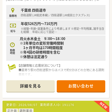
■内科、小児科、皮膚科に加え病院処方箋など、様々な科目の処
方箋対応をお願いします。
千葉県 四街道市
■全店が調剤分離申請済みのため、レジ打ちや品出しはなく調剤
四街道駅 (JR総武本線)／四街道駅 (JR成田エクスプレス)
勤務地
業務に専念できます。
年収526万円～710万円
【こんな取り組みをしています】
※経験・年齢・就業条件により考慮します ※想定・平均残業、諸手当含
■「くるみんマーク」認定企業として、育児と仕事の両立を支援
給与
む総額 年収に応じて固定
…
する制度を推進しています。
月火水木金土 9：00～18：00
■薬剤師だけでなく看護師やケアマネージャーとも連携し、地域
※1年単位の変形労働時間制
医療を支えています。
1ヶ月平均は170時間程度
■研修認定薬剤師の取得奨励やe-learningなど、薬剤師の育成に
勤務
※年4回の研修時間を含む
力を注いでいます。
時間
※休憩は法定通り
【店舗情報と応需状況について】
■最寄り駅の四街道駅からはバスで約5分ほどの立地にある調剤
薬局です。
■応需科目は面対応で、主に近隣の病院などから1日あたり約10
枚の処方箋を受け付けています。
詳細を見る
お問い合わせ
■薬剤師は常勤2名と非常勤1名の体制で、協力しながら業務を
行っています。
【法人特徴について】
更新日：
2026/08/07
薬剤師求人ID：
191176
■千葉県を中心に約100店舗の調剤薬局やドラッグストアを展
開している企業です。
正社員
調剤薬局