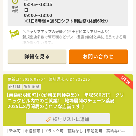
08：45～18：15
■新しい挑戦を続ける法人のもとで、幅広い科目の処方箋に対応
勤務
日
しながら薬剤師としての専門性をしっかりと磨いていきたい方
時間
09：00～18：00
です。
※1日8時間×週5日シフト制勤務（休憩60分）
＼キャリアアップの好機／（世田谷区エリア担当より）
新規出店多数で管理職などポスト豊富！会社と共に成長できる環
境が整っています。
＊------------------------------------------＊
詳細を見る
お問い合わせ
【店舗情報と応需状況について】
■東急東横線の自由が丘駅から徒歩8分の好立地に位置してお
り、毎日の通勤アクセスが非常にスムーズな調剤薬局です。
■内科や整形外科、皮膚科など幅広い科目を1日に約85枚応需し
更新日：
2026/08/07
薬剤師求人ID：
733235
ており、様々な処方箋に触れながらスキルアップが図れます。
■薬剤師は常勤3名とパート1名が在籍し、事務2名とともに常時
正社員
調剤薬局
2〜3名体制で効率的かつ安全に業務を分担しています。
【邑楽郡明和町】≪勤務薬剤師募集≫ 年収580万円 クリ
ニックビル内でのご就業！ 地場展開のチェーン薬局
【募集背景と求める人物像について】
2025年8月開局のきれいな店舗です♪
■今後の更なる積極的な店舗展開と体制強化を見据えて、現場を
盛り上げてくれる正社員の薬剤師を増員募集しています。
検討リストに追加
■組織が若く成長フェーズにあるため、自ら能動的にアイデアを
発信できる方を求めています。
■店舗固定ではなく会社全体を支える視点を持ち、状況に応じて
新卒可
未経験可
ブランク可
転勤なし
車通勤可
高給与(600万円以上)
フレキシブルかつ能動的に動ける柔軟な方が活躍できます。