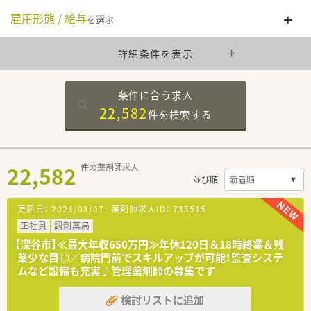
雇用形態 / 給与
を選ぶ
詳細条件を表示
条件に合う求人
22,582
件を
検索する
22,582
件の薬剤師求人
並び順
更新日：
2026/08/07
薬剤師求人ID：
735515
正社員
調剤薬局
【深谷市】≪最大年収650万円≫年休120日＆18時終業＆残
業少な目◎／病院門前でスキルアップが可能！監査システ
ムなど設備も充実♪管理薬剤師の募集です
検討リストに追加