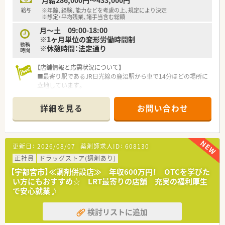
月給286,000円～433,000円
給与
※年齢、経験、能力などを考慮の上、規定により決定
【法人特徴について】
※想定・平均残業、諸手当含む総額
■ITや農業など約50社を擁する大手グループの一員であり、経営
月～土 09:00-18:00
基盤が非常に安定しているため、腰を据えて長く勤務いただけま
※1ヶ月単位の変形労働時間制
す。
勤務
※休憩時間：法定通り
■役職に関わらず意見交換ができるフラットな社風が特徴で、ボ
時間
トムアップの提案によって新規事業が立ち上がることも珍しく
【店舗情報と応需状況について】
ありません。
■最寄り駅であるJR日光線の鹿沼駅から車で14分ほどの場所に
■過剰な設備投資を抑えて社員に還元する方針を掲げており、会
立地しています。
社の利益に貢献した社員にはインセンティブが支給される場合
■応需科目は心療内科と精神科がメインで、1日の処方箋枚数は
もあります。
平均55～60枚程度です。
詳細を見る
お問い合わせ
■薬剤師は正社員2名とパート複数名が在籍しており、協力体制
【想定される業務内容】
を築きながら業務にあたっています。
■基本的な調剤や監査、服薬指導に加えて、車の運転を伴う居宅
や施設への在宅訪問業務がメインの担当となり、深く患者様を支
【募集背景と求める人物像について】
えます。
更新日：
2026/08/07
薬剤師求人ID：
608130
■今回は、体制強化のための欠員補充を目的とした正社員薬剤師
■複数の店舗を経験できる流動的な勤務体制を選択することも
の募集となります。
正社員
可能であり、多種多様な処方箋に触れることで、全科目の経験を
ドラッグストア(調剤あり)
■精神科・心療内科領域での専門性を深めたいという学習意欲の
積めます。
【宇都宮市】≪調剤併設店≫ 年収600万円！ OTCを学びた
高い方を歓迎しています。
■最新のシステムが現場を強力にバックアップしてくれるため、
い方にもおすすめ☆ LRT最寄りの店舗 充実の福利厚生
■ブランクのある方でも、中途入社向けの研修制度が整っている
事務作業の負担が軽減され、薬剤師本来の業務に集中できる環境
で安心就業♪
ため安心してご応募いただけます。
があります。
検討リストに追加
【想定されるキャリアイメージ】
■精神科・心療内科領域の専門知識を深め、この分野でのスペシ