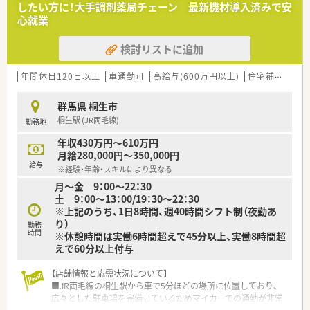
したい方に！大手調剤薬局チェーン 最新機材導入済みで安
■遠方への転勤がないため、地域に根差して長期的に安定して就
心就業
業できます。
検討リストに追加
【勤務実態について】
■平日は18時30分までの勤務であり、土曜日は13時までのため
メリハリをつけて働けます。
年間休日120日以上
車通勤可
高給与(600万円以上)
住宅補助(手当)あり
■日曜と祝日に加え、木曜日を休日にすることで完全週休2日制
を実現しています。
群馬県 桐生市
■近隣店舗との連携により急な休みにも対応できる体制がある
桐生駅 (JR両毛線)
勤務地
ため、安心して働けます。
年収430万円～610万円
【職場環境と雰囲気】
月給280,000円～350,000円
■店舗に裁量があるため、店舗ごとの個性を活かしながら主体的
給与
※経験・年齢・スキルにより異なる
に業務に取り組めます。
月～金 9：00～22：30
■最新の電子薬歴が全店舗に導入されており、安心かつ効率よく
土 9：00～13：00/19：30～22：30
業務に専念できる環境です。
※上記のうち、1日8時間、週40時間シフト制（夜勤あ
■グループ会社のホテルやゴルフ事業での割引制度があり、プラ
り）
イベートも充実できます。
勤務
時間
※休憩時間は実働6時間超えで45分以上、実働8時間超
えで60分以上付与
【店舗情報と応需状況について】
■JR両毛線の桐生駅から車で5分ほどの場所に位置しており、
広々とした駐車場を完備しているためマイカーでの通勤が非常