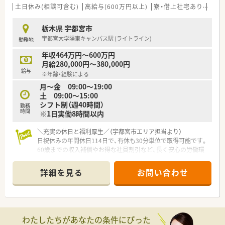
ャリストとして成長できます。
土日休み(相談可含む)
高給与(600万円以上)
寮・借上社宅あり
住宅
■多彩な教育・研修体制が用意されており、着実なキャリアステ
ップを踏むことが可能です。
栃木県 宇都宮市
■管理薬剤師研修なども充実しているため、将来的にマネジメン
宇都宮大学陽東キャンパス駅 (ライトライン)
勤務地
ト職を目指すこともできます。
年収464万円～600万円
【想定されるモデル年収】
月給280,000円～380,000円
■転職時の想定年収は430万円から650万円となり、ご経験やス
給与
※年齢・経験による
キルを最大限考慮します。
月～金 09:00～19:00
■毎年1回の昇給制度が設けられており、継続的な勤務による収
土 09:00～15:00
入アップが期待できます。
シフト制（週40時間）
■基本給に加え、時間外手当やその他の手当も充実しており、安
勤務
時間
※1日実働8時間以内
定した収入が見込めます。
＼充実の休日と福利厚生／（宇都宮市エリア担当より）
日祝休みの年間休日114日で、有休も30分単位で取得可能です。
60歳までの収入補償やお得な社員割引など、長く安心の労働環
境が整っています。
＊------------------------------------------＊
詳細を見る
お問い合わせ
【店舗情報と応需状況について】
■最寄り駅の宇都宮大学陽東キャンパス駅から徒歩12分ほどの
場所に位置しており通勤しやすい立地です。
■様々な医療機関から処方箋を面で受け付けており1日あたり約
30枚の処方箋に対応しています。
わたしたちがあなたの条件にぴった
■店舗には現在2名の薬剤師が在籍しておりお互いに協力し合い