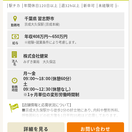
験者のため、現場の悩みや状況を深く理解した運営が行われてい
駅チカ
年間休日120日以上
週32h以上
新卒可
未経験可
ブラン
ます。
■社長自らが現場の意見を直接聞きに来るなど風通しが良く、自
千葉県 習志野市
分の思いやアイデアを会社に伝えやすい自己申告制度も存在し
京成大久保駅 (京成本線)
勤務地
ます。
■管理栄養士も多数在籍しており、薬だけでなく栄養面からも未
年収408万円～650万円
病や予防を支える、多職種連携が日常的に行われている明るい職
場です。
※経験・就業条件により考慮します。
給与
【想定されるキャリアイメージ】
株式会社健栄
■薬局長へ昇進すると月額5万円の手当が支給されるだけでな
法人
みずき薬局 大久保店
く、賞与にも反映されるため年収ベースで約80万円のアップが
名
狙えます。
月～金
■特定の科目を学びたい場合はドミナント展開の強みを活かし、
09：00～18：00（休憩60分）
近隣の他科応需店舗へ異動してスキルを多角化させることも可
土
能です。
勤務
09：00～12：30（休憩なし）
■将来的には現場での経験を活かし、本社での教育担当や運営管
時間
※1ヶ月単位の変形労働時間制
理など、組織の中核を担う多彩なキャリアパスが用意されていま
す。
【店舗情報と応需状況について】
■京成大久保駅から徒歩2分の好立地にあり、内科や整形外科、
呼吸器科などの処方箋を1日平均35枚ほど応需しております。
■主要3科目で応需全体の約50％を占めており、小児科の処方が
ほぼ無いため、落ち着いて調剤業務に取り組める環境です。
詳細を見る
お問い合わせ
■2026年現在は薬剤師2名と事務1名の少人数体制で運営してお