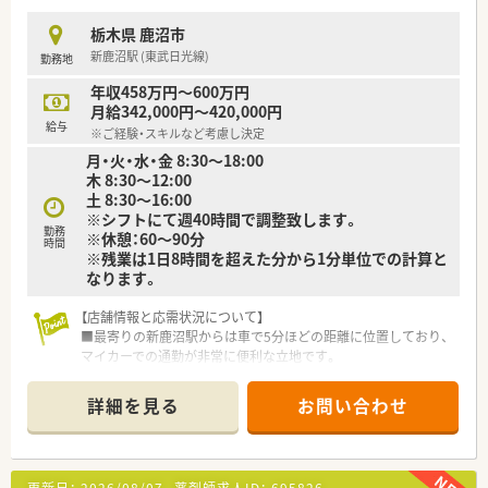
■地域医療に貢献する在宅業務にも携わることができるため薬
剤師としての対応力を幅広く高められます。
栃木県 鹿沼市
新鹿沼駅 (東武日光線)
勤務地
【法人特徴について】
■関東圏を中心に全国へ100店舗以上を展開しておりグループ
年収458万円～600万円
全体で着実な成長を続けている調剤薬局です。
月給342,000円～420,000円
■地域包括ケアの担い手として医療機関との連携基盤を構築し
給与
※ご経験・スキルなど考慮し決定
患者様へ質の高い医療を提供しています。
月・火・水・金 8:30～18:00
■医療従事者同士の会話を重視し誰もが誇りを持って働ける理
木 8:30～12:00
想的な職場環境づくりに取り組んでいます。
土 8:30～16:00
※シフトにて週40時間で調整致します。
【やりがい/おすすめポイント】
勤務
※休憩：60～90分
■責任あるポジションで店舗運営に携わることができ地域医療
時間
※残業は1日8時間を超えた分から1分単位での計算と
に深く貢献できるやりがいを実感できます。
なります。
■多角的な事業を展開するグループの安定した基盤のもとで安
心して長く働き続けられる環境が魅力です。
■個人の意思や意欲を尊重してくれる風土があり自分の理想と
【店舗情報と応需状況について】
する薬剤師像を形にしていくことができます。
■最寄りの新鹿沼駅からは車で5分ほどの距離に位置しており、
マイカーでの通勤が非常に便利な立地です。
■近隣のクリニックより小児科の処方箋をメインに応需してお
り、1日あたり約60枚を対応しています。
詳細を見る
お問い合わせ
■薬剤師は常勤2名とパート複数名が在籍しており、人員体制が
整っているため無理なく業務を行えます。
【募集背景と求める人物像について】