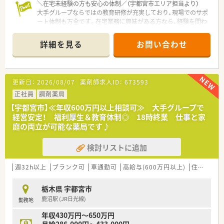
＼在宅未経験の方も安心の体制／（宇都宮市エリア担当より）
大手グループならではの教育研修が充実しており、現場でのサポ
ート体制も万全です。在宅業務に興味がある方なら、経験を問わ
ず一から専門スキルを磨くことができますよ。
＊------------------------------------------＊
詳細を見る
お問い合わせ
【店舗情報と応需状況について】
■宇都宮駅から車で17分ほどの場所に位置しており、内科や小
児科など複数の科目の処方箋を1日56枚ほど受け付けています。
更新日：
2026/08/07
薬剤師求人ID：
673593
■地域に根ざした医療を提供しており、患者様一人ひとりと丁寧
に向き合える環境が整っているため、やりがいを感じながら働け
正社員
調剤薬局
ます。
【宇都宮市】≪年収600万円以上相談可≫ 大手グループで
■最新の薬歴入力システムや調剤鑑査システムを完備しており、
経営安定！ 福利厚生＆教育体制◎ 18時終業 仕事と家
安全かつスピーディーに日々の業務を遂行することが可能な店
庭の両立が可能な薬局です♪
舗です。
検討リストに追加
【募集背景と求める人物像について】
■今回は在宅業務を強化するための増員募集となっており、車の
運転が可能な方を対象として、即戦力として活躍できる方を求め
週32h以上
ブランク可
車通勤可
高給与(600万円以上)
住宅補助(手当)あり
ています。
■在宅医療への熱意があり、新しい環境でスキルを磨きたいと考
栃木県 宇都宮市
えている方はぜひご応募ください。
鹿沼駅 (JR日光線)
勤務地
■周囲と円滑なコミュニケーションが取れる方を歓迎しており、
チームワークを大切にしながら店舗を盛り上げていただける方
年収430万円～650万円
を募ります。