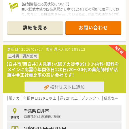
【店舗情報と応需状況について】
■患者様とのコミュニケーションを重視しており、「あなたに相
■JR総武本線の四街道駅から車で12分ほどの場所に位置してお
談してよかった」という言葉を直接いただける機会が多く、やり
り、広々とした駐車場を完備しているため、お車での通勤が非常
がいです。
に便利です。
■千葉県内に根付いた企業であるため、転居を伴う異動の心配が
■近隣の医院より、内科や循環器科、小児科などの多科目を1日
なく、一つの地域で長く愛される薬剤師として成長を続けられる
詳細を見る
お問い合わせ
平均30枚ほど応需しており、一人ひとりに丁寧な対応が可能で
環境です。
す。
■薬剤師は正社員2名とパート2名の体制で、事務スタッフも在
籍しており、アットホームで明るい雰囲気の中、協力して業務に
更新日：
2026/08/07
薬剤師求人ID：
188312
励めます。
正社員
調剤薬局
【職場環境と雰囲気】
【白井市/西白井】★急募！≪駅チカ徒歩8分♪≫内科・眼科を
■50代のベテランから若手まで幅広い層の薬剤師が活躍してお
メインに応需◎年間休日120日/20～30代の薬剤師様が活
り、経験の浅い方でも先輩の指導を受けながら安心して成長でき
躍中◆正社員比率の高い会社です！
る環境です。
■店舗ごとに地域の特性を活かした運営をしており、四街道店に
検討リストに追加
おいてもスタッフ同士の仲が良く、非常に風通しの良い職場環境
です。
■女性のキャリアアップを積極的に応援しており、現場から幹部
駅チカ
年間休日120日以上
週32h以上
ブランク可
残業なし(ほぼなし含む)
職へ昇進した女性薬剤師も在籍するなど、誰もが主役になれる職
場です。
千葉県 白井市
西白井駅 (北総鉄道北総線)
勤務地
【想定されるキャリアイメージ】
■まずは店舗のコアメンバーとして実務を習得し、最短3年程度
年収450万円～600万円
で管理薬剤師や薬局長を目指すことができる実力主義の社風で