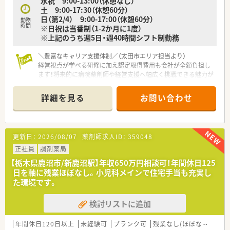
水祝 9:00-13:00（休憩なし）
方。
土 9:00-17:30（休憩60分）
■福利厚生が手厚く、経営基盤の安定した大手企業グループで腰
日（第2/4） 9:00-17:00（休憩60分）
を据えて長期的なキャリアを形成していきたいと考えている方。
勤務
時間
※日祝は当番制（1-2か月に1度）
※上記のうち週5日・週40時間シフト制勤務
【こんな方が活躍中】
■総合病院門前の多忙な環境を活かして幅広い処方箋に触れ、臨
＼豊富なキャリア支援体制／（太田市エリア担当より）
床知識をアップデートし続けたい向上心の高い薬剤師が数多く
経営視点が学べる研修に加え認定取得費用も会社が全額負担し
活躍しています。
ます！将来的に病院薬剤師や経営支援へ幅広く挑戦できる魅力が
■産休や育休を経て復帰したママ薬剤師も多く、短時間勤務制度
あります。
を利用しながら家庭と仕事を両立させて責任ある業務を担って
＊------------------------------------------＊
います。
詳細を見る
お問い合わせ
■最新の機械化・システム化を積極的に受け入れ、業務効率化を
【店舗情報と応需状況について】
図ることで生まれた時間を患者様への丁寧な説明に充てている
■店舗は東武伊勢崎線木崎駅から車で10分の立地にありマイカ
方が多いです。
ーでの快適な通勤が可能な環境が整っています。
更新日：
2026/08/07
薬剤師求人ID：
359048
■処方箋枚数は1日あたり約70枚に対応しており多様な処方例
を通してスキルを高められる環境です。
正社員
調剤薬局
■体制は常勤薬剤師3名とパート薬剤師3名が在籍しており全員
【栃木県鹿沼市/新鹿沼駅】年収650万円相談可！年間休日125
で助け合いながら業務を進めています。
日を軸に残業ほぼなし。小児科メインで住宅手当も充実し
た環境です。
【想定される業務内容】
■店舗における調剤業務や服薬指導ならびに監査業務全般を担
検討リストに追加
当し安全な投薬を徹底していただきます。
■管理薬剤師として調剤室の管理や医薬品の在庫管理および店
舗スタッフのマネジメントを行います。
年間休日120日以上
未経験可
ブランク可
残業なし(ほぼなし含む)