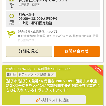
のスタートとなり、年2回の賞与でしっかりと還元される仕組み
法人
大洋薬局 匝瑳店
です。
名
■定期昇給が毎年着実に実施されることに加え、自己研鑽の結果
月火水金土
が評価される評価システムがあるため、年収アップを目指せま
09：00～18：00（休憩60分）
す。
勤務
※上記、週5日固定勤務
■管理薬剤師や薬局長などの役職に就くことで役職手当が加算
時間
され、500万円台後半からそれ以上の高待遇も十分に狙える環境
です。
【店舗情報と応需状況について】
■JR総武本線「飯倉駅」から車で4分ほどの、総合病院門前に位置
する薬局です。
■応需科目は精神科中心で1日平均60枚を応需します。
■薬剤師は常勤2名体制で連携して業務に対応しています。
詳細を見る
お問い合わせ
【法人特徴について】
■千葉県を中心に36店舗の調剤薬局を運営し、地域医療に深く
根差している法人です。
更新日：
2026/08/07
薬剤師求人ID：
200232
■病院門前の大型店から地域のかかりつけ薬局まで、多様なニー
ズに応えています。
正社員
ドラッグストア(調剤あり)
■在宅医療にも注力しており、専用システムを導入し円滑な訪問
【銚子市/銚子】★急募！≪貴重な9:00～18:00開局♪≫車通
体制を整えています。
勤OK◎千葉県をメインに店舗展開中◆面対応＋在宅業務に
も力を入れているドラッグストアです！
【こんな取り組みをしています】
■糖尿病や精神疾患、呼吸器疾患など、テーマ別の定例勉強会を
検討リストに追加
定期的に実施しています。
■薬剤師の育成に力を入れており、研修認定薬剤師制度の取得を