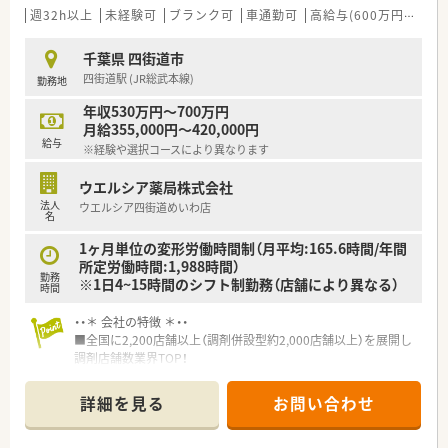
週32h以上
未経験可
ブランク可
車通勤可
高給与(600万円以上)
千葉県 四街道市
四街道駅 (JR総武本線)
勤務地
年収530万円～700万円
月給355,000円～420,000円
給与
※経験や選択コースにより異なります
ウエルシア薬局株式会社
法人
ウエルシア四街道めいわ店
名
1ヶ月単位の変形労働時間制（月平均:165.6時間/年間
所定労働時間:1,988時間）
勤務
※1日4~15時間のシフト制勤務（店舗により異なる）
時間
・・＊ 会社の特徴 ＊・・
■全国に2,200店舗以上（調剤併設型約2,000店舗以上）を展開し
調剤店舗数業界TOP！
■店舗拡大に伴いキャリアアップできるポジションが多数あり！
頑張り次第で高給与も可能！
詳細を見る
お問い合わせ
■経験や勤務コースによりますが、経験の少ない方でも500万前
半スタートと業界TOP水準！