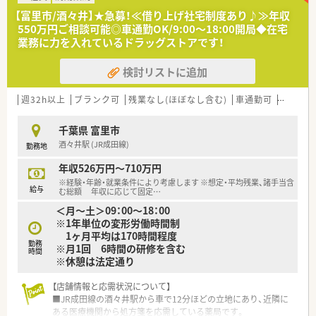
■施設在宅業務にも取り組んでおり、地域医療の担い手として外
【富里市/酒々井】★急募！≪借り上げ社宅制度あり♪≫年収
来から在宅までバランスよく経験を積むことができる環境で
550万円ご相談可能◎車通勤OK/9:00～18:00開局◆在宅
す。
業務に力を入れているドラッグストアです！
【募集背景と求める人物像について】
検討リストに追加
■地域に根ざした医療サービスを継続して提供するための定期
採用として、長期的に活躍いただける正社員の薬剤師を募集して
います。
週32h以上
ブランク可
残業なし(ほぼなし含む)
車通勤可
高給与(
■内科や眼科の幅広い処方箋に対応するため、患者様一人ひとり
に寄り添った丁寧な服薬指導ができる方を高く評価いたしま
千葉県 富里市
す。
酒々井駅 (JR成田線)
勤務地
■店舗近隣の移動や通勤のために自動車の運転が必要となりま
すので、普通自動車運転免許をお持ちであることを必須としてお
年収526万円～710万円
ります。
※経験・年齢・就業条件により考慮します ※想定・平均残業、諸手当含
給与
む総額 年収に応じて固定
…
【やりがい/おすすめポイント】
＜月～土＞09：00～18：00
■大手法人ならではの充実した教育カリキュラムを享受しなが
※1年単位の変形労働時間制
ら、小規模店舗の落ち着いた環境で働けることが最大の魅力で
1ヶ月平均は170時間程度
す。
勤務
※月1回 6時間の研修を含む
■頑張りが数値化される透明性の高い評価システムがあり、自分
時間
※休憩は法定通り
の努力がしっかりと給与に反映されるため、高い納得感を得られ
ます。
【店舗情報と応需状況について】
■従業員割引制度があるため、日用品や医薬品をお得に購入でき
■JR成田線の酒々井駅から車で12分ほどの立地にあり、近隣に
るメリットがあり、福利厚生の恩恵を日常的に実感いただけま
ある医療機関から処方箋を応需している薬局です。
す。