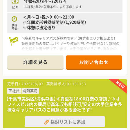
年収420万円～720万円
や、在宅医療への積極的な取り組みにより地域社会へ深く貢献し
ています。
※経験・年齢・就業条件により考慮します
給与
＜月～日・祝＞9：00～21：00
【求人情報について】
※年間変形労働時間制（1,920時間）
■想定年収は420万円から最大720万円となっており、これまで
勤務
※休憩は法定通り
のご経験やスキルをしっかりと考慮した上で個別に決定いたし
時間
ます。
■昇給は年1回、賞与は年3回支給される実績があり、業績連動分
＼多彩なキャリアパスが魅力です／（佐倉市エリア担当より）
を含めて日々の努力が着実に収入へと還元される仕組みが整っ
管理薬剤師の先にはバイヤーや教育担当、企画開発など、調剤の
ています。
枠を超えた道が拓けています。大手企業だからこそ、あなたの
■転居を伴う区分での契約となるため、住宅助成金や社宅手当と
「やりたい」を形にする公募制度も整っていますよ。
いった住居に関するサポートが非常に手厚いのが大きな特徴で
＊------------------------------------------＊
詳細を見る
お問い合わせ
す。
【店舗情報と応需状況について】
■京成臼井駅から徒歩2分という好立地にあり、ショッピングセ
ンター内に併設されているため、仕事帰りのお買い物にも非常に
便利です。
更新日：
2026/08/07
薬剤師求人ID：
201363
■処方箋は1日平均80枚から100枚程度を応需しており、面対応
で様々な医療機関からの多種多様な処方に触れることができま
正社員
調剤薬局
す。
【千葉市美浜区/海浜幕張】≪貴重な18:00終業の店舗♪≫オ
■お買い物ついでに処方箋を出されるお客様も多く、待ち時間を
フィスビル内の薬局◎高年収も相談可/安定の大手企業◆多
有効活用いただけるため、焦らずに丁寧な対応を行うことが可能
様なキャリアパスのご用意がある会社です！
です。
検討リストに追加
【こんな方にオススメ】
■今の職場では長期の休みが取れず、心身ともにリフレッシュで