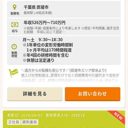
■くるみんマーク認定企業として、お子様が小学校に入学するま
千葉県 匝瑳市
で1日6時間の時短勤務を選択できるなど、両立支援が徹底して
飯岡駅 (JR総武本線)
勤務地
います。
■日本メディコムの最新薬局管理システムにより、各店舗をオン
年収526万円～710万円
ライン化して重複投与や副作用情報をリアルタイムで共有して
※経験・年齢・就業条件により考慮します ※想定・平均残業、諸手当含
います。
給与
む総額 年収に応じて固定
…
月～土 9：30～18：30
【こんな方が活躍中】
※1年単位の変形労働時間制
■子育て中の薬剤師が多数在籍しており、急な看護休暇や短時間
1ヶ月平均は170時間程度
勤務制度を活用しながら、正社員としてキャリアを継続させてい
勤務
※年4回の研修時間を含む
ます。
時間
※休憩は法定通り
■地域医療への貢献に熱意を持ち、看護師や登録販売者といった
他職種と積極的に情報共有を行う協調性の高い方が活躍中で
＼遠方からの転職も安心です／（匝瑳市エリア担当より）
す。
借上げ社宅制度は、家賃だけでなく初期費用や引越代まで会社が
■海が近く自然豊かな環境を好み、仕事と趣味のサーフィンや釣
全額負担します。複雑な契約手続きも会社が行うため、初めての
りなどを両立させて、充実した生活を送っているスタッフもいま
土地でもスムーズに生活を始められますよ。
す。
＊------------------------------------------＊
詳細を見る
お問い合わせ
【店舗情報と応需状況について】
■飯岡駅から車で10分ほどの距離に位置しており、国保匝瑳市
民病院の処方箋をメインに応需している調剤併設型の店舗で
す。
更新日：
2026/08/07
薬剤師求人ID：
200018
■内科や外科に加え、整形外科や耳鼻科など多科目を面で受けて
おり、1日あたり20枚から30枚程度の処方箋を扱っています。
正社員
調剤薬局
■外来調剤だけでなく施設在宅業務にも注力しており、地域医療