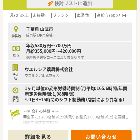
検討リストに追加
域は多種多様です。
■在宅実施店舗は年々増加しており、在宅医療へもしっかりと関
わる事ができます。
週32h以上
未経験可
ブランク可
車通勤可
高給与(600万円以上)
■育児休暇は3歳まで取得が可能で、時短制度は小学5年生まで
時短勤務ができるよう変更予定です。
千葉県 山武市
■年間休日が120日とワークライフバランスが整っています
成東駅 (JR東金線)
勤務地
■日用品から常備薬まで、従業員割引制度など嬉しいメリットも
たくさんあります！
年収530万円～700万円
月給355,000円～420,000円
給与
※経験や選択コースにより異なります
ウエルシア薬局株式会社
法人
ウエルシア山武成東店
名
1ヶ月単位の変形労働時間制（月平均:165.6時間/年間
所定労働時間:1,988時間）
勤務
※1日4~15時間のシフト制勤務（店舗により異なる）
時間
・・＊ 会社の特徴 ＊・・
■全国に2,200店舗以上（調剤併設型約2,000店舗以上）を展開し
調剤店舗数業界TOP！
■店舗拡大に伴いキャリアアップできるポジションが多数あり！
頑張り次第で高給与も可能！
詳細を見る
お問い合わせ
■経験や勤務コースによりますが、経験の少ない方でも500万前