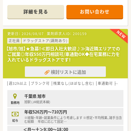
■処方箋枚数は1日平均15枚程度と非常に落ち着いており、常勤
薬剤師1名体制で一人ひとりの患者様に丁寧に向き合えます。
詳細を見る
お問い合わせ
■開局時間は平日9時から18時までとなっており、枚数少なめの
為、安定したリズムで勤務が可能です。
【法人特徴について】
更新日：
2026/08/07
薬剤師求人ID：
200159
■千葉県を中心に調剤薬局やドラッグストアを約100店舗展開
し、介護事業や予防事業まで幅広く手がけている企業です。
正社員
ドラッグストア(調剤あり)
■セルフメディケーションと在宅医療を両輪で推進しており、多
【旭市/旭】★急募！≪即日入社大歓迎♪≫海近隣エリアでの
職種が連携して地域の健康をトータルサポートしています。
ご就業◎年収550万円相談可/車通勤OK◆在宅業務に力を
■研修認定薬剤師制度の奨励や独自の教育システムを導入し、薬
入れているドラッグストアです！
剤師の専門性を高め続けるための育成環境に力を注いでいま
す。
検討リストに追加
【勤務実態について】
■勤務時間は18時までと早く、残業もほとんど発生しない環境
週32h以上
ブランク可
残業なし(ほぼなし含む)
車通勤可
高給与(
のため、終業後のプライベートを充実させることが可能です。
■年間休日は112日以上確保されており、月8日から10日のお休
千葉県 旭市
みがあるため心身ともにリフレッシュしながら継続できます。
旭駅 (JR総武本線)
勤務地
■産休や育休の取得実績が豊富にあるだけでなく、男性の育児休
業取得も推奨されておりライフステージの変化に強い職場で
年収526万円～710万円
す。
※経験・年齢・就業条件により考慮します ※想定・平均残業、諸手当含
給与
む総額 年収に応じて固定
…
＜月～土＞9：00～18：00