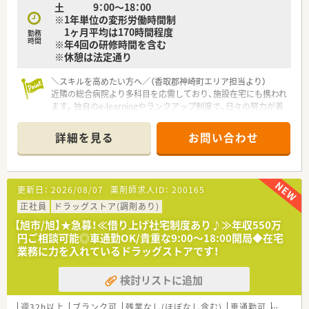
土 9：00～18：00
整っています。
※1年単位の変形労働時間制
■平均勤続年数は10.8年と長く、安定した職場で長期的にキャリ
1ヶ月平均は170時間程度
アを築いています。
勤務
時間
※年4回の研修時間を含む
※休憩は法定通り
＼スキルを高めたい方へ／（香取郡神崎町エリア担当より）
近隣の総合病院より多科目を応需しており、施設在宅にも携われ
ます。独自のe-learningやランクアップ制度で、日々の努力が着
実に評価される仕組みです。
＊------------------------------------------＊
詳細を見る
お問い合わせ
【店舗情報と応需状況について】
■下総神崎駅より車で5分ほどの場所に位置しており、マイカー
での通勤も可能な利便性の高い調剤併設型のドラッグストアで
す。
更新日：
2026/08/07
薬剤師求人ID：
200165
■近隣にある総合病院より多科目にわたる処方箋を応需してお
り、1日あたりの枚数は40枚から50枚程度となっております。
正社員
ドラッグストア(調剤あり)
■外来調剤に加えて在宅業務にも取り組んでおり、地域医療の担
【旭市/旭】★急募！≪借り上げ社宅制度あり♪≫年収550万
い手として幅広い薬学的知識を活かしながら活躍できる環境で
円ご相談可能◎車通勤OK/貴重な9:00～18:00開局◆在宅
す。
業務に力を入れているドラッグストアです！
【法人特徴について】
検討リストに追加
■千葉県を中心に約100店舗の調剤拠点を展開しており、ドラッ
グストアから介護事業まで幅広く地域住民の健康を支えていま
す。
週32h以上
ブランク可
残業なし(ほぼなし含む)
車通勤可
高給与(