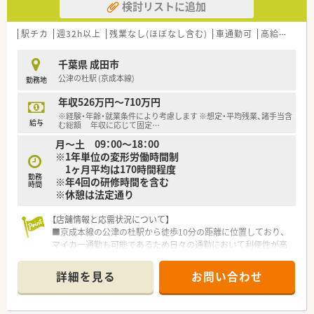
検討リストに追加
■社員の約7割が千葉県民で構成されており、地域に密着した温
かい交流があり、困ったときには近隣店からの応援体制も整って
駅チカ
週32h以上
残業なし(ほぼなし含む)
車通勤可
高給与(600万円以上)
います。
千葉県 成田市
公津の杜駅 (京成本線)
勤務地
年収526万円～710万円
※経験・年齢・就業条件により考慮します ※想定・平均残業、諸手当含
給与
む総額 年収に応じて固定
…
月～土 09：00～18：00
※1年単位の変形労働時間制
1ヶ月平均は170時間程度
勤務
※年4回の研修時間を含む
時間
※休憩は法定通り
【店舗情報と応需状況について】
■京成本線の公津の杜駅から徒歩10分の距離に位置しており、
マイカー通勤も可能であるため日々の通勤において利便性が高
い環境です。
■処方箋は広域の医療機関から面で応需しており、1日あたりの
詳細を見る
お問い合わせ
平均枚数は10枚程度と一人ひとりの患者様に深く向き合える状
況です。
■常勤薬剤師1名体制の店舗ですが、大手チェーンならではのヘ