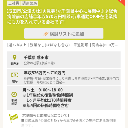
に取り組めます。
正社員
調剤薬局
■常勤薬剤師2名体制で、お互いに協力しながら業務を進めてい
【成田市/公津の杜】★急募！≪千葉県中心に展開中♪≫総合
ます。
病院前の店舗◎年収570万円相談可/車通勤OK◆在宅業務
■海にも近い立地で、夏にはマリンスポーツなども楽しめる魅力
にも力を入れている会社です！
的な環境です。
検討リストに追加
【こんな取り組みをしています】
■薬剤師の専門性向上のため、研修認定薬剤師制度の取得を積極
的に奨励しています。
週32h以上
残業なし(ほぼなし含む)
車通勤可
高給与(600万円以上)
■「くるみんマーク」認定企業として、育児と仕事の両立を支援
する制度が充実しています。
千葉県 成田市
■自社の保健師や管理栄養士による、社員向けの健康サポートプ
公津の杜駅 (京成本線)
勤務地
ログラムを実施しています。
年収526万円～710万円
【こんな方にオススメ】
※経験・年齢・就業条件により考慮します ※想定・平均残業、諸手当含
■土日祝休みと18時終業の環境で、ワークライフバランスを最
給与
む総額 年収に応じて固定
…
優先にしたい方におすすめです。
月～土 9：00～18：00
■独身者向けの借上げ社宅制度があり、家賃100%補助で転居を
※1年単位の変形労働時間制
お考えの方に最適です。
1ヶ月平均は170時間程度
■落ち着いた環境で、患者様一人ひとりと丁寧に向き合いたい方
勤務
時間
※年4回の研修時間を含む
に適しています。
【店舗情報と応需状況について】
■京成本線「公津の杜駅」から車で6分ほどの場所にある調剤薬
局です。