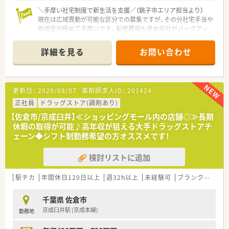
＼手厚い社宅制度で新生活を支援／（銚子市エリア担当より）
現在は広域異動が可能な区分での募集ですが、その分社宅手当や
助成金が極めて手厚いです。転居費用も含め会社がバックアッ
プするので、心機一転キャリアを磨きたい方はぜひ！
＊------------------------------------------＊
詳細を見る
お問い合わせ
【店舗情報と応需状況について】
■銚子駅から車で10分ほどの距離にある大型ショッピングモー
ル内に位置しており、お仕事前後のお買い物にも大変便利な環境
です。
更新日：
2026/08/07
薬剤師求人ID：
201424
■近隣の病院をメインに、内科や泌尿器科、皮膚科、眼科、耳鼻科
など多岐にわたる医療機関からの処方箋を面で応需していま
正社員
ドラッグストア(調剤あり)
す。
【佐倉市/京成臼井】≪ショッピングモール内の店舗◎≫長期
■1日あたりの処方箋枚数は30枚から40枚程度と落ち着いてお
休暇の取得が可能♪高年収が狙える大手ドラッグストアチ
り、お客様一人ひとりに寄り添った丁寧な対応を実践いただけま
ェーン◆シフト制勤務希望の方オススメです！
す。
検討リストに追加
【法人特徴について】
■営業収益が日本小売業No.1という圧倒的な経営基盤を誇るグ
ローバル企業であり、将来にわたり安心して就業できる安定感が
駅チカ
年間休日120日以上
週32h以上
未経験可
ブランク可
残業
あります。
■ショッピングモールを地域医療の拠点と捉え、調剤のみならず
千葉県 佐倉市
OTCや漢方、健康食品を通じて「健康」をトータルサポートしま
京成臼井駅 (京成本線)
勤務地
す。
■調剤併設型の強みを活かしたセルフメディケーションの推進