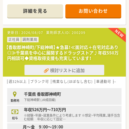
■近隣の総合病院から、1日平均20枚から30枚ほどの処方箋を応
需しています。
詳細を見る
お問い合わせ
■薬剤師は正社員2名とパート1名が在籍、幅広い処方箋に対応
しています。
【法人特徴について】
更新日：
2026/08/07
薬剤師求人ID：
200209
■千葉県を中心に約100店舗の調剤薬局やドラッグストアを展
開する企業です。
正社員
調剤薬局
■セルフメディケーションと在宅医療を推進し、地域医療に幅広
【香取郡神崎町/下総神崎】★急募！≪面対応＋在宅対応あり
く貢献しています。
◎≫千葉県を中心に展開するドラッグストア♪年収550万
■薬剤師だけでなく看護師やケアマネージャーも在籍し、多職種
円相談可◆資格取得支援も充実しています！
連携を重視しています。
検討リストに追加
【想定されるキャリアイメージ】
■総合病院門前での経験を活かし、幅広い疾患に対応できる専門
性を磨けます。
週32h以上
ブランク可
残業なし(ほぼなし含む)
車通勤可
高給与(
■研修認定薬剤師制度の取得支援やe-learningなど、継続的に学
べる環境が整っています。
千葉県 香取郡神崎町
■ご自身の希望や適性に応じて、将来的に在宅医療の分野へ進む
下総神崎駅 (JR成田線)
勤務地
キャリアも選択可能です。
年収526万円～710万円
【こんな方が活躍中】
※経験・年齢・就業条件により考慮します ※想定・平均残業、諸手当含
■育児休業制度や短時間勤務制度を活用し、多くの子育て中の方
給与
む総額 年収に応じて固定
…
が活躍されています。
月～金 9：00～19：00
■ライフイベントの変化に合わせて、安心して長く働ける環境が