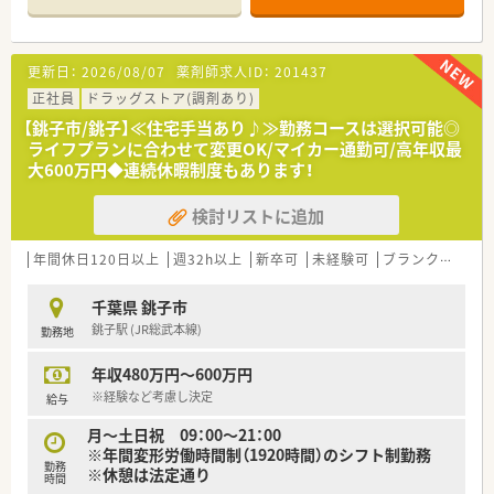
半スタートと業界TOP水準！
■職種や職域に合わせ、豊富な社内研修や外部組織と連携した研
修を用意されています
更新日：
2026/08/07
薬剤師求人ID：
201437
■薬剤師が中心の会社だからこそ活躍できるキャリアパスが多
種多様に用意されています。
正社員
ドラッグストア(調剤あり)
■店舗拡大に伴い、エリアマネジャーや営業部長等のマネジメン
【銚子市/銚子】≪住宅手当あり♪≫勤務コースは選択可能◎
トのポジションも増えます。
ライフプランに合わせて変更OK/マイカー通勤可/高年収最
■在宅や教育等の専門性を活かせるスペシャリストを目指すこ
大600万円◆連続休暇制度もあります！
とも可能です。
■その他にも、管理部門や商品部門等の本社スタッフなど活動領
検討リストに追加
域は多種多様です。
■在宅実施店舗は年々増加しており、在宅医療へもしっかりと関
わる事ができます。
年間休日120日以上
週32h以上
新卒可
未経験可
ブランク可
残業
■育児休暇は3歳まで取得が可能で、時短制度は小学5年生まで
時短勤務ができるよう変更予定です。
千葉県 銚子市
■年間休日が120日とワークライフバランスが整っています
銚子駅 (JR総武本線)
勤務地
■日用品から常備薬まで、従業員割引制度など嬉しいメリットも
たくさんあります！
年収480万円～600万円
※経験など考慮し決定
給与
月～土日祝 09：00～21：00
※年間変形労働時間制（1920時間）のシフト制勤務
勤務
※休憩は法定通り
時間