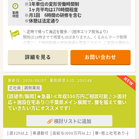
※1年単位の変形労働時間制
1ヶ月平均は170時間程度
勤務
※月1回 6時間の研修を含む
時間
※休憩は法定通り
＼定時で帰って海辺を散歩／（旭市エリア担当より）
開局は18時までで残業もほぼありません。くるみんマーク取得
企業として時短勤務や育休実績も豊富ですので、ご家庭や趣味の
時間を最優先にしたい方に最適な環境ですよ。
＊------------------------------------------＊
詳細を見る
お問い合わせ
【店舗情報と応需状況について】
■旭駅から車で10分ほどの海に近い長閑なエリアに位置してお
り、地域の方々の健康を支えるドラッグストア併設型の調剤薬局
です。
更新日：
2026/08/07
薬剤師求人ID：
200148
■主に近隣の内科クリニックより処方箋を応需しており、1日あ
たりの枚数は約20枚程度と落ち着いたペースで業務に励めま
正社員
調剤薬局
す。
【匝瑳市/飯岡】★急募！≪年収550万円ご相談可能♪≫面対
■開局時間は月曜日から土曜日の18時までとなっており、夜遅
応＋施設在宅あり◎千葉県メイン展開で、腰を据えて働い
くなる心配がないため、規則正しい生活リズムを維持することが
ていきたい方にオススメです！
可能です。
検討リストに追加
【こんな取り組みをしています】
■「パパママ育休プラス」を導入し、父母ともに育児休業を取得
できる環境を整えるなど、次世代育成支援に力を注いでおりま
週32h以上
車通勤可
高給与(600万円以上)
寮・借上社宅あり
住宅
す。