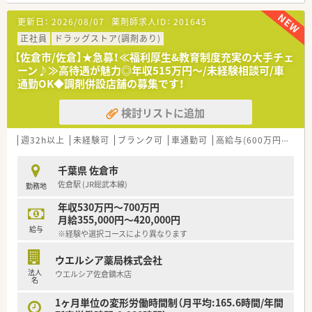
■職種や職域に合わせ、豊富な社内研修や外部組織と連携した研
修を用意されています
更新日：
2026/08/07
薬剤師求人ID：
201645
■薬剤師が中心の会社だからこそ活躍できるキャリアパスが多
種多様に用意されています。
正社員
ドラッグストア(調剤あり)
■店舗拡大に伴い、エリアマネジャーや営業部長等のマネジメン
【佐倉市/佐倉】★急募！≪福利厚生&教育制度充実の大手チェ
トのポジションも増えます。
ーン♪≫高待遇が魅力◎年収515万円～/未経験相談可/車
■在宅や教育等の専門性を活かせるスペシャリストを目指すこ
通勤OK◆調剤併設店舗の募集です！
とも可能です。
■その他にも、管理部門や商品部門等の本社スタッフなど活動領
検討リストに追加
域は多種多様です。
■在宅実施店舗は年々増加しており、在宅医療へもしっかりと関
わる事ができます。
週32h以上
未経験可
ブランク可
車通勤可
高給与(600万円以上)
■育児休暇は3歳まで取得が可能で、時短制度は小学5年生まで
時短勤務ができるよう変更予定です。
千葉県 佐倉市
■年間休日が120日とワークライフバランスが整っています
佐倉駅 (JR総武本線)
勤務地
■日用品から常備薬まで、従業員割引制度など嬉しいメリットも
たくさんあります！
年収530万円～700万円
月給355,000円～420,000円
給与
※経験や選択コースにより異なります
ウエルシア薬局株式会社
法人
ウエルシア佐倉鏑木店
名
1ヶ月単位の変形労働時間制（月平均:165.6時間/年間