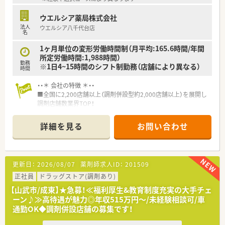
ウエルシア薬局株式会社
法人
ウエルシア八千代台店
名
1ヶ月単位の変形労働時間制（月平均:165.6時間/年間
所定労働時間:1,988時間）
勤務
※1日4~15時間のシフト制勤務（店舗により異なる）
時間
・・＊ 会社の特徴 ＊・・
■全国に2,200店舗以上（調剤併設型約2,000店舗以上）を展開し
調剤店舗数業界TOP！
■店舗拡大に伴いキャリアアップできるポジションが多数あり！
頑張り次第で高給与も可能！
詳細を見る
お問い合わせ
■経験や勤務コースによりますが、経験の少ない方でも500万前
半スタートと業界TOP水準！
■職種や職域に合わせ、豊富な社内研修や外部組織と連携した研
修を用意されています
更新日：
2026/08/07
薬剤師求人ID：
201509
■薬剤師が中心の会社だからこそ活躍できるキャリアパスが多
種多様に用意されています。
正社員
ドラッグストア(調剤あり)
■店舗拡大に伴い、エリアマネジャーや営業部長等のマネジメン
【山武市/成東】★急募！≪福利厚生&教育制度充実の大手チェ
トのポジションも増えます。
ーン♪≫高待遇が魅力◎年収515万円～/未経験相談可/車
■在宅や教育等の専門性を活かせるスペシャリストを目指すこ
通勤OK◆調剤併設店舗の募集です！
とも可能です。
■その他にも、管理部門や商品部門等の本社スタッフなど活動領