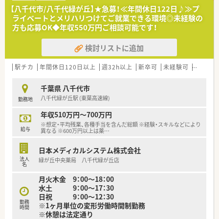
です。
【八千代市/八千代緑が丘】★急募！≪年間休日122日♪≫プ
■広域の医療機関から多様な処方箋が持ち込まれるため、特定の
ライベートとメリハリつけてご就業できる環境◎未経験の
科目に偏ることなく多岐にわたる医薬品の知識を習得できる環
方も応募OK◆年収550万円ご相談可能です！
境です。
検討リストに追加
【こんな取り組みをしています】
■「ペア転勤制度」を導入しており、夫婦共に同社で就業してい
る場合は、キャリアを中断させることなく一緒に転勤することが
駅チカ
年間休日120日以上
週32h以上
新卒可
未経験可
ブラン
可能です。
■漢方やシニアケア、健康食品など調剤以外のヘルスケア領域を
千葉県 八千代市
強化し、地域ニーズを先取りする「ヘルスケアステーション」を
八千代緑が丘駅 (東葉高速線)
勤務地
構築中です。
■20日間の長期休暇は一括取得だけでなく、5日間の4回分割な
年収510万円～700万円
どライフスタイルに合わせて柔軟に取得方法を選択できる工夫
※想定・平均残業、各種手当を含んだ総額 ※経験・スキルなどにより
があります。
給与
異なる ※600万円以上は薬
…
【こんな方が活躍中】
日本メディカルシステム株式会社
■大手企業の安定した環境の中で、調剤だけでなくOTC販売や健
法人
緑が丘中央薬局 八千代緑が丘店
康相談にも積極的に携わりたい多能工型の薬剤師が数多く活躍
名
しています。
月火木金 9：00～18：00
■長期連休を利用して海外旅行や趣味の時間を満喫するなど、オ
水土 9：00～17：30
ンとオフをはっきりと切り替えて働きたい活動的な方が多い職
日祝 9：00～12：30
場です。
勤務
※1ヶ月単位の変形労働時間制勤務
■他職種連携や在宅医療に興味を持ち、薬局の外にも視野を広げ
時間
※休憩は法定通り
て地域医療に貢献したいという熱意ある薬剤師が中心となって