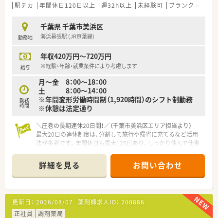
きる時間を確保したいと切実に願っている薬剤師の方に最適で
駅チカ
年間休日120日以上
週32h以上
未経験可
ブランク可
残業
す。
■将来的に調剤業務以外のバイヤーや商品開発、教育担当など、
千葉県 千葉市美浜区
多様なフィールドで自分の可能性を試したい上昇志向の方に推
海浜幕張駅 (JR京葉線)
勤務地
奨します。
■手厚い住宅支援や教育手当をフルに活用し、家族との生活を守
年収420万円～720万円
りながら大手ならではの安心感の中で働きたいと考える方で
す。
※経験・年齢・就業条件により考慮します
給与
月～金 8：00～18：00
【やりがい/おすすめポイント】
土 8：00～14：00
■日本トップクラスの小売チェーンであるからこそ、最新の医療
※年間変形労働時間制（1,920時間）のシフト制勤務
ニーズやトレンドをいち早く捉えた先進的な業務に携わる誇り
勤務
時間
※休憩は法定通り
があります。
■長期連休制度により、プライベートの充実が仕事の質を向上さ
＼圧巻の長期連休20日間！／（千葉市美浜区エリア担当より）
せるというポジティブなサイクルを実感しながら働ける点が魅
最大20日の連休制度は、分割して旅行や帰省に充てるなど活用
力です。
法が多彩です。年間休日も最大125日あり、しっかり休んで仕事
■全国規模のネットワークを活かした豊富な研修メニューや公
に集中できる環境を求める方に最適ですよ！
募制度があり、自分次第でどこまでも成長できるチャンスが溢れ
＊------------------------------------------＊
ています。
詳細を見る
お問い合わせ
【店舗情報と応需状況について】
■海浜幕張駅から徒歩8分という好立地にあり、近隣のオフィス
ビルやクリニックからの処方箋を幅広く受け付ける面分業の薬
局です。
更新日：
2026/08/07
薬剤師求人ID：
200886
■1日あたりの処方箋枚数は約10枚と比較的ゆとりがあり、一人
ひとりのお客様に対して時間をかけた丁寧な投薬や相談が可能
正社員
調剤薬局