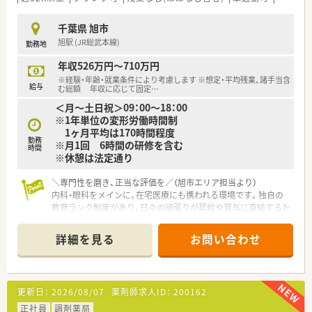
■全店で分離申請を行っているため、薬剤師がレジ打ちや品出し
を行うことはなく、専門業務に専念できる環境が整っています。
千葉県 旭市
■くるみんマークを取得しており、男性の育児休業取得や時短勤
旭駅 (JR総武本線)
勤務地
務を推奨するなど、ワークライフバランスへの配慮が手厚い会社
です。
年収526万円～710万円
※経験・年齢・就業条件により考慮します ※想定・平均残業、諸手当含
【求人情報について】
給与
む総額 年収に応じて固定
…
■年収はこれまでのご経験を最大限に考慮し、480万円から550
＜月～土日祝＞09：00～18：00
万円の範囲で納得感のある提示をさせていただく方針です。
※1年単位の変形労働時間制
■昇給は年1回あり、平均で約5,100円のベースアップが見込め
1ヶ月平均は170時間程度
るほか、賞与も年2回支給され昨年度実績は4ヶ月分と安定して
勤務
※月1回 6時間の研修を含む
います。
時間
※休憩は法定通り
■正社員の店舗異動は基本的にございませんが、本人のキャリア
アップの希望があれば他タイプの店舗への異動も相談可能で
＼専門性を磨き、正当な評価を／（旭市エリア担当より）
す。
内科・眼科をメインに、在宅医療にも携われる環境です。独自の
教育ランク制度があり、日々の頑張りが昇給や賞与に直結するた
め、手応えを感じながら着実に成長できます。
＊------------------------------------------＊
詳細を見る
お問い合わせ
【店舗情報と応需状況について】
■旭駅から車で2分ほどの便利な立地にあり、近隣の内科や眼科
医院の処方箋をメインに1日約20枚程度を応需しております。
■ドラッグストア併設型の店舗ですが、調剤部門の開局時間は
更新日：
2026/08/07
薬剤師求人ID：
200162
18時までのため、夜遅くなる心配がなく安定して勤務が可能で
す。
正社員
調剤薬局