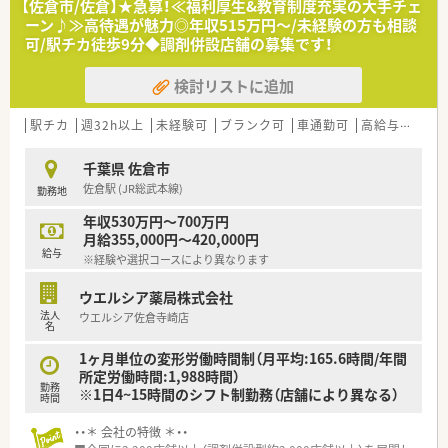
【佐倉市/佐倉】★急募！≪福利厚生&教育制度充実の大手チェ
トのポジションも増えます。
ーン♪≫高待遇が魅力◎年収515万円～/未経験の方も相談
■在宅や教育等の専門性を活かせるスペシャリストを目指すこ
可/駅チカ徒歩9分◆調剤併設店舗の募集です！
とも可能です。
■その他にも、管理部門や商品部門等の本社スタッフなど活動領
検討リストに追加
域は多種多様です。
■在宅実施店舗は年々増加しており、在宅医療へもしっかりと関
わる事ができます。
駅チカ
週32h以上
未経験可
ブランク可
車通勤可
高給与(600万円以上)
■育児休暇は3歳まで取得が可能で、時短制度は小学5年生まで
時短勤務ができるよう変更予定です。
千葉県 佐倉市
■年間休日が120日とワークライフバランスが整っています
佐倉駅 (JR総武本線)
勤務地
■日用品から常備薬まで、従業員割引制度など嬉しいメリットも
たくさんあります！
年収530万円～700万円
月給355,000円～420,000円
給与
※経験や選択コースにより異なります
ウエルシア薬局株式会社
法人
ウエルシア佐倉寺崎店
名
1ヶ月単位の変形労働時間制（月平均:165.6時間/年間
所定労働時間:1,988時間）
勤務
※1日4~15時間のシフト制勤務（店舗により異なる）
時間
・・＊ 会社の特徴 ＊・・