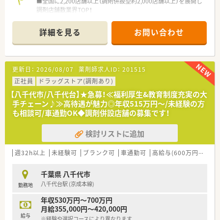
■全国に2,200店舗以上（調剤併設型約2,000店舗以上）を展開し
調剤店舗数業界TOP！
■店舗拡大に伴いキャリアアップできるポジションが多数あり！
頑張り次第で高給与も可能！
詳細を見る
お問い合わせ
■経験や勤務コースによりますが、経験の少ない方でも500万前
半スタートと業界TOP水準！
■職種や職域に合わせ、豊富な社内研修や外部組織と連携した研
修を用意されています
更新日：
2026/08/07
薬剤師求人ID：
201515
■薬剤師が中心の会社だからこそ活躍できるキャリアパスが多
種多様に用意されています。
正社員
ドラッグストア(調剤あり)
■店舗拡大に伴い、エリアマネジャーや営業部長等のマネジメン
【八千代市/八千代台】★急募！≪福利厚生&教育制度充実の大
トのポジションも増えます。
手チェーン♪≫高待遇が魅力◎年収515万円～/未経験の方
■在宅や教育等の専門性を活かせるスペシャリストを目指すこ
も相談可/車通勤OK◆調剤併設店舗の募集です！
とも可能です。
■その他にも、管理部門や商品部門等の本社スタッフなど活動領
検討リストに追加
域は多種多様です。
■在宅実施店舗は年々増加しており、在宅医療へもしっかりと関
わる事ができます。
週32h以上
未経験可
ブランク可
車通勤可
高給与(600万円以上)
■育児休暇は3歳まで取得が可能で、時短制度は小学5年生まで
時短勤務ができるよう変更予定です。
千葉県 八千代市
■年間休日が120日とワークライフバランスが整っています
八千代台駅 (京成本線)
勤務地
■日用品から常備薬まで、従業員割引制度など嬉しいメリットも
たくさんあります！
年収530万円～700万円
月給355,000円～420,000円
給与
※経験や選択コースにより異なります