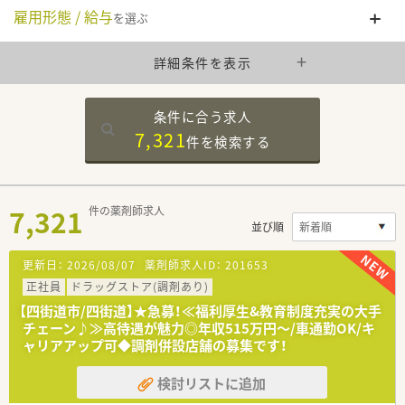
雇用形態 / 給与
を選ぶ
詳細条件を表示
条件に合う求人
7,321
件を
検索する
7,321
件の薬剤師求人
並び順
更新日：
2026/08/07
薬剤師求人ID：
201653
正社員
ドラッグストア(調剤あり)
【四街道市/四街道】★急募！≪福利厚生&教育制度充実の大手
チェーン♪≫高待遇が魅力◎年収515万円～/車通勤OK/キ
ャリアアップ可◆調剤併設店舗の募集です！
検討リストに追加