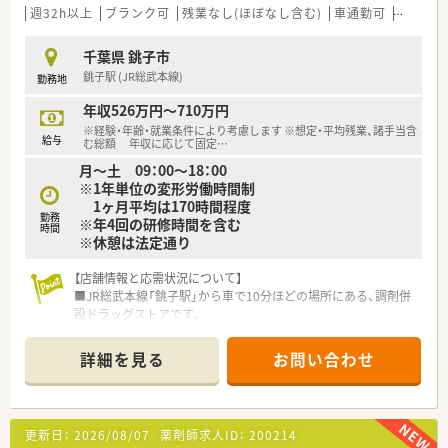
積極的に奨励しています。
週32h以上
ブランク可
残業なし(ほぼなし含む)
車通勤可
高給与(
■ITシステムを活用し、業務連絡やお薬情報、研修情報などを全
社で効率的に共有しています。
千葉県 銚子市
銚子駅 (JR総武本線)
勤務地
【やりがい/おすすめポイント】
■総合病院から多様な科目の処方箋を応需するため、日々学びが
年収526万円～710万円
多くスキルアップできます。
※経験・年齢・就業条件により考慮します ※想定・平均残業、諸手当含
■18時までの勤務で木曜日と日曜日、祝日が休みのため、プライ
給与
む総額 年収に応じて固定
…
ベートが充実します。
月～土 09：00～18：00
■転勤の心配がなく、地域に根差したかかりつけ薬剤師として深
※1年単位の変形労働時間制
く貢献できる点が魅力です。
1ヶ月平均は170時間程度
勤務
※年4回の研修時間を含む
時間
※休憩は法定通り
【店舗情報と応需状況について】
■JR総武本線「銚子駅」から車で10分ほどの場所にある、調剤併
設ドラッグストアです。
■応需科目は面対応で、1日平均10枚程の処方箋を近隣の医療機
関から応需しています。
詳細を見る
お問い合わせ
■常勤薬剤師2名体制で、患者様一人ひとりに丁寧に対応してい
ます。
【職場環境と雰囲気】
更新日：
2026/08/07
薬剤師求人ID：
200214
■1日の処方箋枚数は10枚程と落ち着いており、じっくりと業務