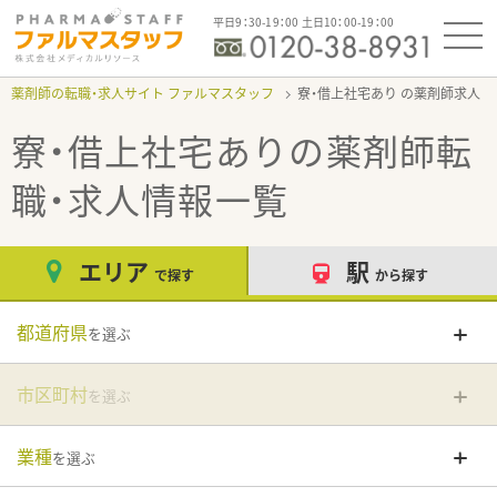
平日9：30-19：00 土日10：00-19：00
薬剤師の転職・求人サイト ファルマスタッフ
寮・借上社宅あり
寮・借上社宅あり
の薬剤師転
職・求人情報一覧
エリア
駅
で探す
から探す
都道府県
を選ぶ
市区町村
を選ぶ
業種
を選ぶ