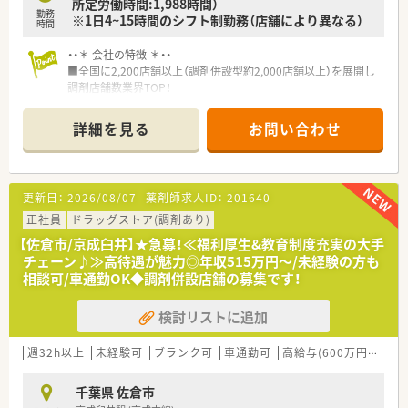
所定労働時間:1,988時間）
勤務
※1日4~15時間のシフト制勤務（店舗により異なる）
時間
・・＊ 会社の特徴 ＊・・
■全国に2,200店舗以上（調剤併設型約2,000店舗以上）を展開し
調剤店舗数業界TOP！
■店舗拡大に伴いキャリアアップできるポジションが多数あり！
頑張り次第で高給与も可能！
詳細を見る
お問い合わせ
■経験や勤務コースによりますが、経験の少ない方でも500万前
半スタートと業界TOP水準！
■職種や職域に合わせ、豊富な社内研修や外部組織と連携した研
修を用意されています
更新日：
2026/08/07
薬剤師求人ID：
201640
■薬剤師が中心の会社だからこそ活躍できるキャリアパスが多
種多様に用意されています。
正社員
ドラッグストア(調剤あり)
■店舗拡大に伴い、エリアマネジャーや営業部長等のマネジメン
【佐倉市/京成臼井】★急募！≪福利厚生&教育制度充実の大手
トのポジションも増えます。
チェーン♪≫高待遇が魅力◎年収515万円～/未経験の方も
■在宅や教育等の専門性を活かせるスペシャリストを目指すこ
相談可/車通勤OK◆調剤併設店舗の募集です！
とも可能です。
■その他にも、管理部門や商品部門等の本社スタッフなど活動領
検討リストに追加
域は多種多様です。
■在宅実施店舗は年々増加しており、在宅医療へもしっかりと関
わる事ができます。
週32h以上
未経験可
ブランク可
車通勤可
高給与(600万円以上)
■育児休暇は3歳まで取得が可能で、時短制度は小学5年生まで
時短勤務ができるよう変更予定です。
千葉県 佐倉市
■年間休日が120日とワークライフバランスが整っています