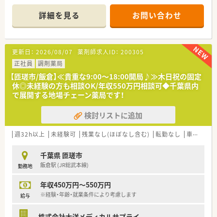
ッグ併設店に挑戦したい方も安心ですよ。
＊------------------------------------------＊
詳細を見る
お問い合わせ
【店舗情報と応需状況について】
■公津の杜駅から車で30分ほどの成田市三里塚エリアに位置し
ており、ドラッグストアに併設された調剤薬局として運営してい
ます。
更新日：
2026/08/07
薬剤師求人ID：
200305
■処方箋は近隣の医療機関から幅広く面で応需しており、1日平
均20枚程度と落ち着いた環境で一人ひとりに丁寧に対応可能で
正社員
調剤薬局
す。
【匝瑳市/飯倉】≪貴重な9:00～18:00開局♪≫木日祝の固定
■全店で分離申請を行っているためレジ打ちや品出し業務はな
休◎未経験の方も相談OK/年収550万円相談可◆千葉県内
く、薬剤師は調剤や監査といった専門業務に専念できる環境で
で展開する地場チェーン薬局です！
す。
検討リストに追加
【職場環境と雰囲気】
■平均勤続年数は10.8年と長く、定着率が良いことが特徴で、腰
を据えて長く働きたいと考えている方には安心の職場環境です。
週32h以上
未経験可
残業なし(ほぼなし含む)
転勤なし
車通勤可
■自社の保健師や管理栄養士による健康サポートプログラムが
あり、社員自身の健康管理も大切にする温かい文化が根付いてい
千葉県 匝瑳市
ます。
飯倉駅 (JR総武本線)
勤務地
■3名以上の社員が集まれば同好会への補助が出るなど、部署や
職種を超えた交流が盛んで、明るく風通しの良い雰囲気がありま
年収450万円～550万円
す。
※経験・年齢・就業条件により考慮します
給与
【想定されるモデル年収】
■経験者の場合、月給に加えて諸手当を含めた485万円以上から
株式会社大洋メディカルサプライ