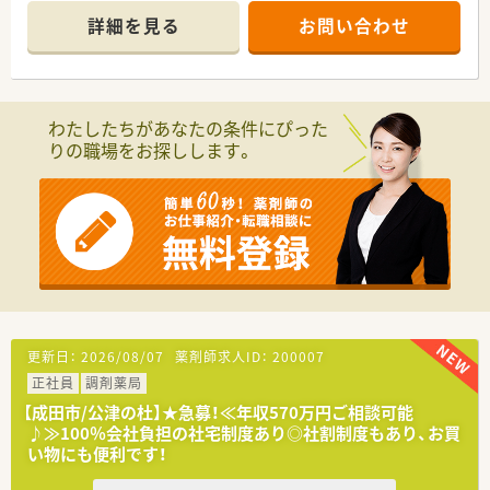
＊------------------------------------------＊
詳細を見る
お問い合わせ
【店舗情報と応需状況について】
■笹川駅から車で3分ほどの場所に位置する、地域の方々の健康
を支えるドラッグストア併設型の調剤薬局でございます。
■処方箋枚数は1日5枚程度と非常に落ち着いており、一人ひと
りの患者様に対して丁寧かつ深い服薬指導ができる環境です。
わたしたちがあなたの条件にぴった
■特定の科目に偏らない面対応の処方箋を応需しているため、幅
りの職場をお探しします。
広い医薬品の知識を維持しながら無理なく勤務することが可能
です。
【想定される業務内容】
■処方箋に基づいた調剤、監査、服薬指導をメインとしつつ、日
本メディコムの最新システムを用いた薬歴管理を徹底いただき
ます。
■ドラッグストア併設店として、健康食品やサプリメント、OTC
医薬品の選定に関する相談にも柔軟に対応いただく業務です。
■希望される方は将来的に在宅医療の分野へ進むことも可能で、
地域のケアマネージャーと協力した在宅訪問にも携われます。
更新日：
2026/08/07
薬剤師求人ID：
200007
正社員
調剤薬局
【職場環境と雰囲気】
■現在は常勤薬剤師1名体制の店舗となっており、ご自身のペー
【成田市/公津の杜】★急募！≪年収570万円ご相談可能
スを大切にしながら、責任感を持って業務を完結できる環境で
♪≫100％会社負担の社宅制度あり◎社割制度もあり、お買
す。
い物にも便利です！
■平均勤続年数は10.8年と非常に長く、社員を大切にする社風が
根付いているため、穏やかで落ち着いた雰囲気の中で働けます。