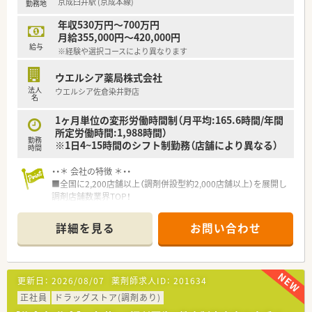
京成臼井駅 (京成本線)
勤務地
■日用品から常備薬まで、従業員割引制度など嬉しいメリットも
たくさんあります！
年収530万円～700万円
月給355,000円～420,000円
給与
※経験や選択コースにより異なります
ウエルシア薬局株式会社
法人
ウエルシア佐倉染井野店
名
1ヶ月単位の変形労働時間制（月平均:165.6時間/年間
所定労働時間:1,988時間）
勤務
※1日4~15時間のシフト制勤務（店舗により異なる）
時間
・・＊ 会社の特徴 ＊・・
■全国に2,200店舗以上（調剤併設型約2,000店舗以上）を展開し
調剤店舗数業界TOP！
■店舗拡大に伴いキャリアアップできるポジションが多数あり！
頑張り次第で高給与も可能！
詳細を見る
お問い合わせ
■経験や勤務コースによりますが、経験の少ない方でも500万前
半スタートと業界TOP水準！
■職種や職域に合わせ、豊富な社内研修や外部組織と連携した研
修を用意されています
更新日：
2026/08/07
薬剤師求人ID：
201634
■薬剤師が中心の会社だからこそ活躍できるキャリアパスが多
種多様に用意されています。
正社員
ドラッグストア(調剤あり)
■店舗拡大に伴い、エリアマネジャーや営業部長等のマネジメン