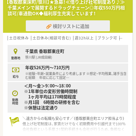
【香取郡東床町/笹川】★急募！≪借り上げ社宅制度あり♪≫
の担い手として多職種と連携しながら幅広く活躍できる環境で
千葉メインで展開するドラッグチェーン◎年収550万円相
す。
談可/車通勤OK◆福利厚生充実しています！
【想定されるキャリアイメージ】
検討リストに追加
■独自のe-learningシステムは人事考課と連動しており、習熟度
に応じたランクアップ制度で着実に昇給を目指せる仕組みで
す。
土日祝休み
土日休み(相談可含む)
週32h以上
ブランク可
残業なし
■研修認定薬剤師の取得を会社が奨励しており、公的資格取得の
際の受講料や教材費を貸し付ける支援制度も完備されていま
千葉県 香取郡東庄町
す。
笹川駅 (JR成田線)
勤務地
■病院門前型から在宅専門薬局まで多様な店舗を保有している
ため、薬剤師として幅広い専門性を磨き続けることが可能でござ
年収526万円～710万円
います。
※経験・年齢・就業条件により考慮します ※想定・平均残業、諸手当含
給与
む総額 年収に応じて固定
…
【想定されるモデル年収】
＜月～金＞9：00～18：00
■調剤経験をお持ちの40代までの方であれば、年収500万円以上
※1年単位の変形労働時間制
のスタートも十分に可能で、経験が正当に評価される環境です。
1ヶ月平均は170時間程度
■定期昇給に加えて資格手当や家族手当も充実しており、ライフ
勤務
※月1回 6時間の研修を含む
ステージの変化に合わせて着実に収入を増やしていくことがで
時間
※休憩は法定通り
きます。
■確定拠出年金と退職一時金の二本立てによる退職金制度が整
＼遠方からの転職も安心です／（香取郡東庄町エリア担当より）
備されており、将来に向けた資産形成も会社が強力にサポートし
借上げ社宅制度は、家賃だけでなく初期費用や引越代まで100％
ます。
会社負担という手厚さ！契約手続きも会社が行うため、負担なく
新しい土地での生活をスタートできます。