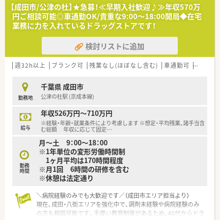
【こんな方が活躍中】
【成田市/公津の杜】★急募！≪早期入社歓迎♪≫年収570万
■病院や他業種から転職し、未経験からでも早期に薬局長として
円ご相談可能◎車通勤OK/貴重な9:00～18:00開局◆在宅
活躍している方がいます。
業務に力を入れているドラッグストアです！
■育児と仕事を両立させながら、育児短時間勤務制度などを活用
して働く方が多くいます。
検討リストに追加
■数字や経営面に関心を持ち、店舗運営に主体的に関わっている
方が評価されています。
週32h以上
ブランク可
残業なし(ほぼなし含む)
車通勤可
高給与(
千葉県 成田市
公津の杜駅 (京成本線)
勤務地
年収526万円～710万円
※経験・年齢・就業条件により考慮します ※想定・平均残業、諸手当含
給与
む総額 年収に応じて固定
…
月～土 9：00～18：00
※1年単位の変形労働時間制
1ヶ月平均は170時間程度
勤務
※月1回 6時間の研修を含む
時間
※休憩は法定通り
＼病院経験のみでも大歓迎です／（成田市エリア担当より）
現在、成田・八街エリアを強化中で、調剤未経験や病院経験のみ
の方も相談可能です。手厚い教育制度があるため、40代からドラ