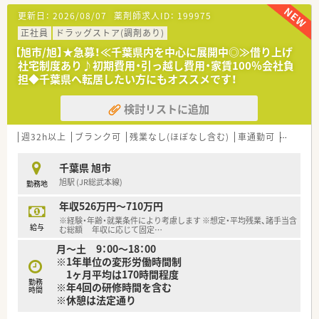
ルプ体制も充実しており、安心して日々の業務に取り組むことが
更新日：
2026/08/07
薬剤師求人ID：
199975
できます。
正社員
ドラッグストア(調剤あり)
【法人特徴について】
【旭市/旭】★急募！≪千葉県内を中心に展開中◎≫借り上げ
■千葉県を中心に調剤薬局やドラッグストアを約100店舗展開
社宅制度あり♪初期費用・引っ越し費用・家賃100％会社負
し、介護事業や予防事業まで幅広く手がける地域密着型の企業で
担◆千葉県へ転居したい方にもオススメです！
す。
■セルフメディケーションと在宅医療を二本柱として推進して
検討リストに追加
おり、他職種との連携により地域住民の健康を総合的に支えてい
ます。
■くるみんマークを取得するなど、仕事と育児の両立支援に力を
週32h以上
ブランク可
残業なし(ほぼなし含む)
車通勤可
高給与(
入れており、性別を問わず長く働き続けられる制度が整っていま
す。
千葉県 旭市
旭駅 (JR総武本線)
勤務地
【想定される業務内容】
■処方箋に基づく調剤業務や服薬指導を中心に、面応需ならでは
年収526万円～710万円
の幅広い医薬品知識を活かした丁寧なカウンセリングを実施し
※経験・年齢・就業条件により考慮します ※想定・平均残業、諸手当含
ます。
給与
む総額 年収に応じて固定
…
■薬局管理システムのオンライン化により、重複投与や相互作用
月～土 9：00～18：00
のチェック、副作用歴の一元管理など高度な薬歴管理業務を行い
※1年単位の変形労働時間制
ます。
1ヶ月平均は170時間程度
■希望に応じて在宅医療業務にも携わることが可能であり、地域
勤務
※年4回の研修時間を含む
の多職種と連携しながら、患者様の自宅療養をサポートしていた
時間
※休憩は法定通り
だきます。