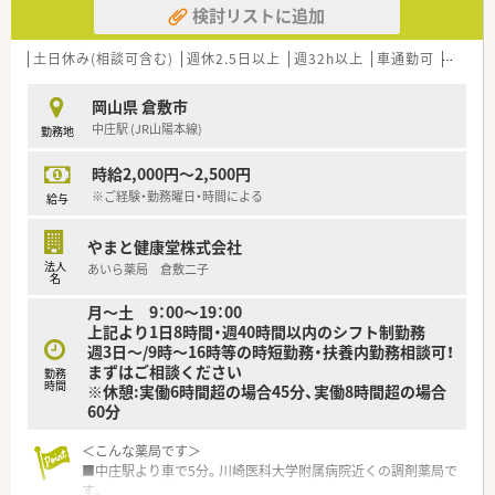
検討リストに追加
囲で条件をご提示させていただく予定です。
■年間休日は114日設定されており、年間シフトによる週休2日
制でプライベートの予定も立てやすい環境です。
土日休み(相談可含む)
週休2.5日以上
週32h以上
車通勤可
高時給(
■条件を満たす場合は、会社が全額負担する社宅プランや月額5
万円の家賃補助プランをご利用いただけます。
岡山県 倉敷市
中庄駅 (JR山陽本線)
勤務地
【法人特徴について】
■関東および東海の住宅街を中心に、723店舗の調剤併設型ドラ
時給2,000円～2,500円
ッグストアを展開している大手企業です。
■東京と神奈川での合計店舗数は業界トップクラスであり、安定
※ご経験・勤務曜日・時間による
給与
した経営基盤と連続成長の記録を誇ります。
■お客様に集中して本質的なサービスや問題解決に取り組むこ
やまと健康堂株式会社
とを重視しており、無理なノルマは設けていません。
法人
あいら薬局 倉敷二子
名
【想定されるキャリアイメージ】
月～土 9：00～19：00
■薬局長や管理薬剤師への就任を目指す方には、意欲と実績に応
上記より1日8時間・週40時間以内のシフト制勤務
じてキャリアアップの道が開かれています。
週3日～/9時～16時等の時短勤務・扶養内勤務相談可！
■在宅医療に特化した研修も用意されており、これからの時代に
まずはご相談ください
必要とされる在宅スキルの習得が可能です。
勤務
時間
※休憩:実働6時間超の場合45分、実働8時間超の場合
■大手チェーンならではの多彩なキャリアパスが存在し、ご自身
60分
の適性に合わせた長期的な成長が見込めます。
＜こんな薬局です＞
■中庄駅より車で5分。川崎医科大学附属病院近くの調剤薬局で
す。