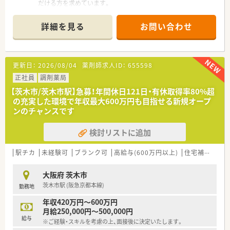
だける方を求めています。
■将来的に管理薬剤師やエリアマネージャーを目指すような、上
昇志向のある方を歓迎しております。
詳細を見る
お問い合わせ
■他業種からの転職も可能で、特に意欲のある20代から30代の
方にぜひご活躍いただきたいです。
【やりがい/おすすめポイント】
更新日：
2026/08/04
薬剤師求人ID：
655598
■ドクターからの信頼が厚く、医療専門職として連携しながら地
域医療に貢献できる実感があります。
正社員
調剤薬局
■新規オープンに一から携わることで、理想の薬局を仲間と共に
【茨木市/茨木市駅】急募！年間休日121日・有休取得率80%超
作り上げていくやりがいを感じられます。
の充実した環境で年収最大600万円も目指せる新規オープ
■社員一人ひとりの頑張りをしっかりと評価し、給与や役職とい
ンのチャンスです
った形で還元してくれる会社です。
検討リストに追加
【こんな方が活躍中】
■向上心が高く、自身のキャリアを着実にステップアップさせて
いきたい20代・30代の方が中心です。
駅チカ
未経験可
ブランク可
高給与(600万円以上)
住宅補助(手当)あり
■男女比は3:7で女性が多く活躍しており、子育てと両立しなが
ら勤務している方も多数います。
大阪府 茨木市
■離職率が非常に低く、平均年齢30代後半のスタッフが長期的
茨木市駅 (阪急京都本線)
勤務地
に安定して勤務を続けています。
年収420万円～600万円
【求人情報について】
月給250,000円～500,000円
■ご経験やスキルを十分に考慮し、年収400万円から550万円の
給与
※ご経験・スキルを考慮の上、面接後に決定いたします。
範囲で給与を決定いたします。