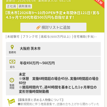
更新日：
2026/08/04
薬剤師求人ID：
681716
制です。
■終業時間が17時と早く残業も少なめ！プライベートも充実で
正社員
調剤薬局
きます。
【茨木市】2026年9～10月OPEN予定★年間休日121日！賞与
■在宅メインのため、ご自身の裁量で仕事のスケジュールを調整
4.5ヶ月で30代年収500万円も目指せます！
しやすい点が特徴です。
検討リストに追加
【想定される業務内容】
■施設や居宅の在宅業務が中心で、調剤・監査・服薬指導・配達を
お願いします。
未経験可
ブランク可
高給与(600万円以上)
住宅補助(手当)あり
新
■約120名の施設患者様のお薬のセットや管理が、主な業務の一
つとなります。
大阪府 茨木市
■医師の往診にも同行し、専門的な観点から服薬状況の確認やサ
勤務地
ポートを行います。
【やりがい/おすすめポイント】
年収450万円～560万円
■在宅センターで、地域の医療体制を一から築き上げる大きなや
給与
りがいがあります。
未定
■週35時間勤務かつ17時終業という、家庭や私生活と両立しや
※休憩 実働6時間超の場合45分、実働8時間超の場合
すい勤務体系が魅力です。
60分
■頑張りがしっかり評価される環境で、高年収希望の方にもオス
勤務
※開局時間内で、週40時間を基本とした1ヶ月単位の
スメです。
時間
変形労働時間制勤務
【募集背景と求める人物像について】
■新規開局に伴う増員募集で、店舗の立ち上げから関わっていた