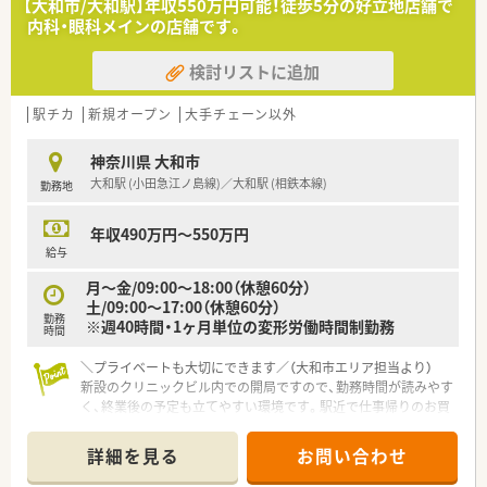
【大和市/大和駅】年収550万円可能！徒歩5分の好立地店舗で
内科・眼科メインの店舗です。
【募集背景と求める人物像について】
■ 店舗網の拡大と将来の管理薬剤師候補の確保を目指して新し
検討リストに追加
い正社員メンバーの増員募集を行っています。
■ 病院や調剤薬局での実務経験をお持ちの方でかかりつけ薬剤
師業務や在宅対応に意欲的な方を歓迎します。
駅チカ
新規オープン
大手チェーン以外
■ 車通勤が可能な方やレセプト入力等の事務作業に苦手意識を
持たずに前向きに取り組める方に最適です。
神奈川県 大和市
大和駅 (小田急江ノ島線)／大和駅 (相鉄本線)
勤務地
【法人特徴について】
■小売業大手グループと大手薬局チェーンが共同出資して設立
した九州エリアで急成長中の注目企業です。
年収490万円～550万円
■ 生鮮スーパーとドラッグストアを融合した新規店舗を福岡県
給与
や熊本県を中心に順次オープンさせています。
月～金/09:00～18:00（休憩60分）
■ ゼロから人間関係を構築できるオープニング環境が多く風通
土/09:00～17:00（休憩60分）
しの良い職場づくりを実現しています。
勤務
※週40時間・1ヶ月単位の変形労働時間制勤務
時間
＼プライベートも大切にできます／（大和市エリア担当より）
新設のクリニックビル内での開局ですので、勤務時間が読みやす
く、終業後の予定も立てやすい環境です。駅近で仕事帰りのお買
い物にも便利ですよ。
詳細を見る
お問い合わせ
【店舗情報と応需状況について】
■小田急江ノ島線の大和駅から徒歩5分という非常に便利な場所