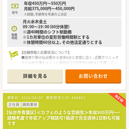
年収450万円～550万円
月給375,000円～450,000円
給与
※経験、年齢等を考慮の上決定
月火水木金土
09：00～19：00（60分休憩）
※週40時間のシフト制勤務
勤務
※1カ月単位の変形労働時間制とする
時間
※休憩時間60分以上、その他法定通りとする
【店舗情報と応需状況について】
■最寄り駅の仙台駅から徒歩6分と非常に近く、近隣クリニック
からの処方箋をメインに面対応で1日平均20枚ほど応需してい
ます。
■薬剤師は常勤1名とパートスタッフが在籍しており、処方箋枚
詳細を見る
お問い合わせ
数は比較的少なめなため、患者様一人ひとりに丁寧な対応が可能
です。
■仙台市内の他店舗や山形県酒田市の店舗へ月3回程度の応援勤
務があり、地域医療の支え手として幅広い経験を積める環境で
更新日：
2026/08/05
薬剤師求人ID：
466881
す。
正社員
調剤薬局
【勤務実態について】
【仙台市青葉区】≪カフェのような雰囲気≫年収500万円～・
■全店舗の平均残業時間は月6.6時間程度と非常に少なく、1分単
経験考慮で年収アップ相談可！隔週で完全週休2日制も可能
位で残業代が支給されるため、サービス残業の心配は一切ありま
です
せん。