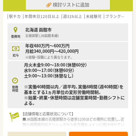
検討リストに追加
【勤務実態について】
■開局前の入社も可能で、その場合は既存店舗にて業務を覚えて
いただけるので安心です。
駅チカ
年間休日120日以上
週32h以上
未経験可
ブランク可
転
■ほとんどの店舗で残業は少なく、多くの社員が終業後30分以
内には退勤できている実績があります。
北海道 函館市
■ご本人の希望がない限り、無理な店舗異動を求めることはな
五稜郭駅 (JR函館本線)
勤務地
く、腰を据えて長く働ける環境です。
年収480万円～600万円
【想定される業務内容】
月給340,000円～420,000円
■新規開局店舗の管理薬剤師として、調剤・監査・服薬指導といっ
給与
※経験・役職により異なります。
た一連の業務をお願いします。
月火木金9:00～18:00（休憩60分）
■店舗運営やオープニングスタッフのマネジメントなど、薬局の
水9:00～17:00（休憩60分）
責任者として幅広い業務をお任せします。
土9:00～13:00（休憩なし）
■患者様やドクターからニーズがあった際には、在宅医療にも柔
軟に対応していただきます。
※実働40時間以内／週平均、実働8時間（週40時間）を
勤務
時間
基本とする1ヵ月単位の変形労働時間制。
※始業・終業・休憩時間は店舗営業時間・勤務シフトに
よる。
【店舗情報と応需状況について】
■JR函館本線の五稜郭駅から徒歩12分ほどの場所に位置し、近
隣の循環器内科クリニックから処方箋をメインに受け付けてい
ます。
■循環器科を主軸として1日あたり60枚から70枚程度の処方箋