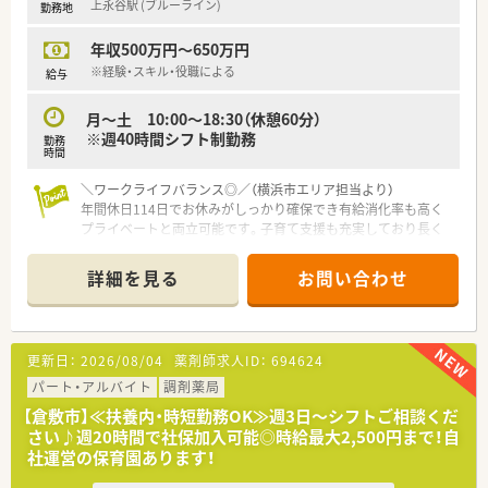
上永谷駅 (ブルーライン)
勤務地
■店舗の9割以上が住宅街に立地しており、地域の方々のニーズ
に合わせたサービス展開で安定的な収益を上げています。
年収500万円～650万円
※経験・スキル・役職による
給与
月～土 10:00～18:30（休憩60分）
※週40時間シフト制勤務
勤務
時間
＼ワークライフバランス◎／（横浜市エリア担当より）
年間休日114日でお休みがしっかり確保でき有給消化率も高く
プライベートと両立可能です。子育て支援も充実しており長く
安心してお勤めいただける環境です。
＊------------------------------------------＊
詳細を見る
お問い合わせ
【店舗情報と応需状況について】
■上永谷駅からバスで15分ほどの住宅街に位置する、2025年1
月にオープンした調剤併設店です。
更新日：
2026/08/04
薬剤師求人ID：
694624
■面応需で幅広い処方箋を受け付けるほか、場所柄を活かして在
宅医療にも積極的に取り組んでいく予定です。
パート・アルバイト
調剤薬局
■処方箋枚数や勤務する薬剤師などの人員体制については、新規
【倉敷市】≪扶養内・時短勤務OK≫週3日～シフトご相談くだ
オープンのため詳細な情報をお待ちください。
さい♪週20時間で社保加入可能◎時給最大2,500円まで！自
社運営の保育園あります！
【求人情報について】
■ご経験やスキルを考慮のうえ、年収500万円から650万円の範