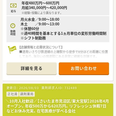
年収480万円～600万円
月給340,000円～420,000円
給与
※経験・役職により異なります。
月火水金／9:00～18:00
木土 ／9:00～13:00
※休憩60分
勤務
※週40時間を基本とする1ヵ月単位の変形労働時間制
時間
※シフト制勤務
【店舗情報と応需状況について】
■道南いさりび鉄道線の上磯駅から徒歩で8分ほどの距離に位置
しており、海沿いの国道脇にある非常に綺麗な店舗です。
■応需科目は内科と消化器科に加えて漢方内科を扱っており、1
日あたり40枚から80枚程度の処方箋に対応しています。
詳細を見る
お問い合わせ
■現在は薬剤師2名と事務スタッフにて運営されており、1人あ
たりの処方箋処理枚数は約30枚前後とゆとりある体制です。
【想定される業務内容】
更新日：
2026/08/03
薬剤師求人ID：
732489
■外来での調剤や監査、服薬指導をメインに担当していただき、
患者様とのコミュニケーションを軸とした業務にあたります。
正社員
調剤薬局
■在宅業務に関しては本社社員が配達を担当するため、薬剤師は
＼10月入社歓迎／【さいたま市見沼区/東大宮駅】2026年4月
店舗内での調剤や監査業務に専念することが可能な仕組みで
オープン。年収500万から620万円。リフレッシュ休暇7日
す。
などお休み充実。在宅医療が学べる会社
■最新の監査システムを導入しているため、ヒューマンエラーを