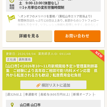
土 9:00-13:00（休憩なし）
■自身の経験を活かしたい方
勤務
※1ヶ月単位の変形労働時間制
■時短勤務での就業先をお探しの方
時間
■保育施設をお探しの方
＼オンオフのメリハリを重視／（東松山市エリア担当より）
年間休日はたっぷり120日以上あり、本部からのシフトフォロー
体制も万全です。リフレッシュ休暇も取得しやすく、自分らしく
長く働き続けられる環境が整っています。
詳細を見る
お問い合わせ
【店舗情報と応需状況について】
■東武東上線の東松山駅から車で8分ほどの立地にあり、近隣の
整形外科病院より処方箋をメインに受け付ける予定です。
■2026年12月の新規オープンを予定しており、最新の調剤設備
更新日：
2026/08/04
薬剤師求人ID：
691148
を導入した清潔感あふれる環境で気持ちよく勤務できます。
■特定の整形外科科目に特化することで、専門的な知識を深く学
正社員
調剤薬局
びながら、地域に根差した服薬指導を行うことが可能です。
【山口市】≪2026年10～11月新規開局予定≫管理薬剤師募
集 ご経験により高年収ご相談可能！内科メイン応需 県
【法人特徴について】
外から転居される方も歓迎♪転居費用会社負担
■埼玉県を中心に20店舗以上の調剤チェーンを運営しており、
ドクターのコンサル業務など多角的な事業を展開しています。
検討リストに追加
■全職員が一つのチームとなって連携することを大切にしてお
り、店舗間の壁を越えて助け合う社風が根付いています。
■現在は本部機能の強化や教育体制の刷新など、会社全体でより
週32h以上
車通勤可
高給与(600万円以上)
新規オープン
管理薬剤
働きやすい環境への改革をダイナミックに進めています。
山口県 山口市
【勤務実態について】