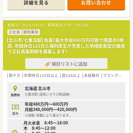
詳細を見る
お問い合わせ
に応需しており、集中率は約97%と非常に高い水準を維持して
います。
■現在は正社員1名とパート1名の薬剤師体制で運営されてお
り、薬剤師1.3名義ほどの手厚い人員配置で業務を分担していま
更新日：
2026/08/05
薬剤師求人ID：
704298
す。
正社員
調剤薬局
【想定されるキャリアイメージ】
【北斗市/七重浜駅】急募！最大年収600万円可能で残業月3時
■個人の志向に合わせて、支店長や支社長を目指すマネジメント
間、年間休日122日と福利厚生が充実した地域密着型の薬局
キャリア、または専門性を極めるスペシャリストキャリアが選択
で正社員薬剤師を募集します！
できます。
■大学病院敷地内への出店実績を活かした病院研修制度があり、
検討リストに追加
外来がん治療認定薬剤師などの高度な専門資格の取得を支援し
ています。
■アロマテラピー検定などの薬剤師免許以外の資格取得に対し
駅チカ
年間休日120日以上
週32h以上
未経験可
ブランク可
転
ても手当が支給され、幅広い知識を習得する自己研鑽を会社が応
援します。
北海道 北斗市
七重浜駅 (道南いさりび鉄道線)
勤務地
【想定されるモデル年収】
■一般薬剤師としての採用時は年収480万円程度からのスター
年収480万円～600万円
トとなり、経験を積むことで最大600万円まで目指すことが可能
月給340,000円～420,000円
です。
給与
※経験・役職により異なります。
■昇給は年1回、賞与は年2回の支給があり、上場企業ならではの
月火水金 8:45～18:00
安定した給与体系の中で長期的なライフプランを構築できま
木 8:45～12:00
す。