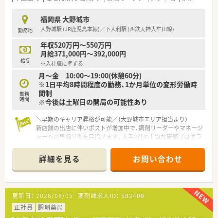
福岡県 大野城市
大野城駅 (JR鹿児島本線)／下大利駅 (西鉄天神大牟田線)
勤務地
年収520万円～550万円
月給371,000円～392,000円
給与
※入社職に準ずる
月～金 10:00～19:00(休憩60分)
※1日平均8時間程度の勤務、1か月単位の変形労働時
間制
勤務
時間
※今後は土曜日の開局の可能性あり
＼早期のキャリア昇格が可能／（大野城市エリア担当より）
新店舗の出店に伴いポストが増加中で、調剤リーダーやマネージ
ャーへの早期昇進を目指せます。大手2社の上質な研修プログラ
ムも魅力です。
詳細を見る
お問い合わせ
【店舗情報と応需状況について】
■ JR鹿児島本線の大野城駅から徒歩7分ほどの利便性に優れた
立地に位置しており通勤が非常にスムーズです。
■ 応需科目は面対応となっており幅広い疾患や処方せんに触れ
更新日：
2026/08/05
薬剤師求人ID：
582409
ながら専門スキルをしっかりと磨ける環境です。
■ 複数名体制での勤務を基本としており調剤から服薬指導まで
正社員
調剤薬局
落ち着いて業務に取り組むことができます。