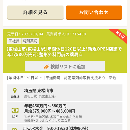
■既存の調剤薬局が法人を新たにし新規開局されます。備品の
選定など新規開局に携わることのできるやりがいある環境で
詳細を見る
お問い合わせ
す。
■多角的に事業展開する法人が運営しており経営も安定、自社運
営の保育園で子育て中の方のサポートをするなど働きやすい環
境を整えています。
更新日：
2026/08/04
薬剤師求人ID：
715408
■勤務薬剤師の場合調剤経験のある方、管理薬剤師の場合管理経
験のある方を募集しています。
正社員
調剤薬局
■基本的に11月からの募集、勤務開始の前倒しは要相談です。
【東松山市/東松山駅】年間休日120日以上！新規OPEN店舗で
年収580万円可！整形外科門前の薬局☆
＜業務内容＞
■処方箋による調剤業務、服薬指導、薬剤情報の提供、施設在宅
検討リストに追加
など。外来と在宅を両立したハイブリッド型薬局を目指してい
ます。
年間休日120日以上
車通勤可
認定薬剤師取得支援あり
新規オープン
＜研修制度＞
■現場の先輩薬剤師より指導を受けて頂きます。
埼玉県 東松山市
東松山駅 (東武東上線)
勤務地
＜法人特徴＞
■ホテル・保育園・有料老人ホーム・調剤薬局の4つの事業を中心
年収450万円～580万円
に事業展開を行うホスピタリティ産業の会社です。
月給375,000円～483,000円
■全国15都道府県に事業所を展開しており、景気に左右されな
給与
※想定・平均残業、各種手当を含んだ総額
いストックビジネスで安定した経営をしています。
※経験・スキルなどにより異なる
月火水木金 9:00-19:30（休憩90分）
＜こんな方にもオススメ＞