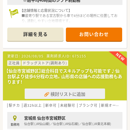
※週平均40時間のシフト制勤務
■患者様の疾患やライフスタイルに寄り添った丁寧な服薬指導
を行い、地域の方々の健康維持に貢献する重要な役割を担ってい
ただきます。
【店舗情報と応需状況について】
■管理薬剤師候補の方には、店舗運営や医薬品の在庫管理などの
■最寄り駅である宮古駅から車で4分ほどの場所に位置してお
マネジメント業務にも携わっていただき、店舗を統括していただ
り、通勤しやすい立地環境です。
きます。
■主な応需科目は整形外科と内科リウマチで、割合は整形外科が
6割、内科が4割です。
詳細を見る
お問い合わせ
■薬剤師は常勤2名、事務員2名体制で、処方箋枚数は1日10枚程
度と落ち着いています。
【法人特徴について】
更新日：
2026/08/05
薬剤師求人ID：
675155
■全国に400店舗以上を展開し、東北地方だけでも40店舗以上を
運営する大手法人のグループ会社の薬局です。
正社員
ドラッグストア(調剤あり)
■東証プライム上場企業である東邦ホールディングスのグルー
【仙台市宮城野区】総合科目でスキルアップも可能です♪仙
プ会社であり、安定した経営基盤を誇ります。
台駅より徒歩6分程の立地。山形県の店舗への応援勤務もあ
■専門・認定薬剤師の資格取得を支援する手当が充実しており、
ります！
専門性を高めたい方が活躍中です。
検討リストに追加
【こんな方にオススメ】
■年間休日120日以上、残業も非常に少ないため、ワークライフ
バランスを重視する方におすすめです。
駅チカ
週32h以上
新卒可
未経験可
ブランク可
新規オープン
■東証プライム上場企業のグループ会社なので、安定した経営基
盤のもとで長く働きたい方に最適です。
宮城県 仙台市宮城野区
■転居を伴う異動がないため、地域に根ざしてじっくりと患者様
仙台駅 (JR仙山線)／仙台駅 (JR仙石線)／仙台駅 (JR東北本線)
勤務地
と向き合いたい方におすすめです。