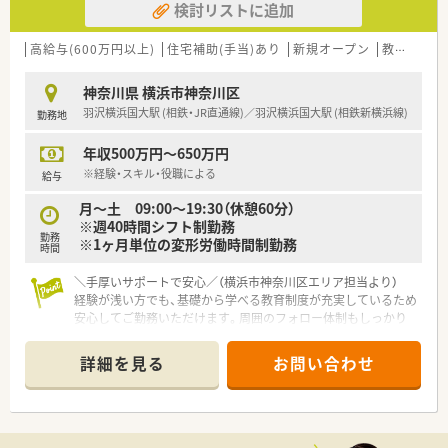
検討リストに追加
【こんな方が活躍中】
■ 大手ではないが安定した会社で働きたいという志向を持ち長
く腰を据えて勤務したい方が活躍しています。
高給与(600万円以上)
住宅補助(手当)あり
新規オープン
教育制度あり
■ 多様な科目の処方箋を応需しているため幅広い調剤経験を積
みたいという意欲的な薬剤師が多数在籍します。
神奈川県 横浜市神奈川区
■ 若い世代が中心となって活躍している企業で年代に関係なく
羽沢横浜国大駅 (相鉄・JR直通線)／羽沢横浜国大駅 (相鉄新横浜線)
勤務地
成長意欲の高い方が力を発揮しています。
年収500万円～650万円
※経験・スキル・役職による
給与
月～土 09:00～19:30（休憩60分）
※週40時間シフト制勤務
勤務
※1ヶ月単位の変形労働時間制勤務
時間
＼手厚いサポートで安心／（横浜市神奈川区エリア担当より）
経験が浅い方でも、基礎から学べる教育制度が充実しているため
安心してご勤務いただけます。周囲のフォロー体制もしっかり
しています。
＊------------------------------------------＊
詳細を見る
お問い合わせ
【店舗情報と応需状況について】
■羽沢横浜国大駅から車で8分ほどの住宅街に位置しており、地
域住民の皆様の健康を支える地域密着型の薬局です。
■開局時間は平日10時から19時30分、土曜日も10時から19時ま