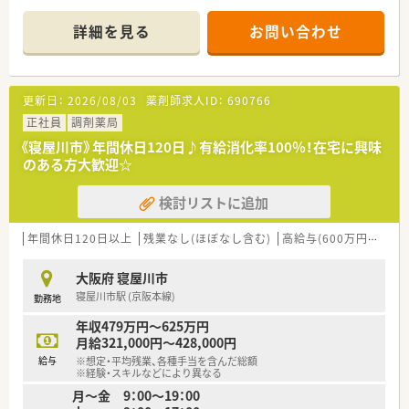
■屋島総合病院の門前に位置し、内科や外科など多岐にわたる診
療科の処方箋を応需しています。
詳細を見る
お問い合わせ
■1日平均100枚程度の処方箋を薬剤師4名と事務員2名の体制で
対応し、協力体制があります。
【法人特徴について】
更新日：
2026/08/03
薬剤師求人ID：
690766
■中部圏でトップクラスのシェアを誇り、調剤過誤防止システム
を全店に導入して安全を守っています。
正社員
調剤薬局
■子育てサポート企業の証である「くるみんマーク」を連続して
《寝屋川市》年間休日120日♪有給消化率100％！在宅に興味
取得しており、働きやすさが自慢です。
のある方大歓迎☆
■地域基幹病院の門前展開を強みとし、高度な医療知識を習得で
きる環境を全社的に提供しています。
検討リストに追加
【勤務実態について】
■残業はほとんど発生しない環境であり、ワークライフバランス
年間休日120日以上
残業なし(ほぼなし含む)
高給与(600万円以上)
を重視したい方に最適な職場です。
■年間休日は127日程度と業界内でも非常に多く、長期休暇など
大阪府 寝屋川市
も含めてしっかりと休息が取れます。
寝屋川市駅 (京阪本線)
勤務地
■有給休暇の取得もしやすい環境が整っており、半日単位での取
得制度もあるため柔軟に休めます。
年収479万円～625万円
月給321,000円～428,000円
【想定されるキャリアイメージ】
給与
※想定・平均残業、各種手当を含んだ総額
■階層別研修や専門別研修など多彩なプログラムが用意されて
※経験・スキルなどにより異なる
おり、着実なスキルアップが可能です。
月～金 9：00～19：00
■外来がん治療専門薬剤師などの高度な資格取得を支援してお