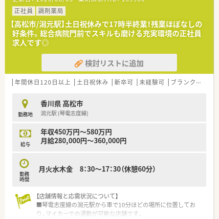
な業務に取り組んでいます。
■在宅医療全力サポート薬局を掲げ、提案できる薬剤師を育てま
正社員
調剤薬局
す。今後も在宅業務を拡大していく方針ですので、一緒に頑張っ
【高松市/潟元駅】土日祝休みで17時半終業！残業ほぼなしの
てくれる方を大歓迎しております。
好条件。総合病院門前でスキルも磨ける充実環境の正社員
■代表や周りのスタッフのサポート体制が整っておりますので、
求人です◎
調剤薬局未経験の方でもOJTをメインに個人の進捗度合いに応
じて研修を行っています。
検討リストに追加
■薬剤師としてのスキルアップのためのeラーニングや勉強会の
他に、社労士研修など、社会人としての知識を学ぶ機会も用意し
ています。
年間休日120日以上
土日祝休み
新卒可
未経験可
ブランク可
残
香川県 高松市
潟元駅 (琴電志度線)
勤務地
年収450万円～580万円
月給280,000円～360,000円
給与
月火水木金 8：30～17：30（休憩60分）
勤務
時間
【店舗情報と応需状況について】
■琴電志度線の潟元駅から車で10分ほどの場所に位置してお
り、マイカーでの通勤が可能な店舗です。