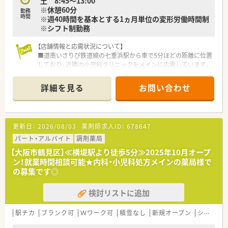
土 8:45～13:00
■北海道などの特定地域では地域手当が高く設定されているた
※休憩60分
め、地域貢献をしながら高い給与水準を実現できることが大きな
勤務
時間
※週40時間を基本とする1ヵ月単位の変形労働時間制
利点です。
※シフト制勤務
【こんな取り組みをしています】
■全体の2割以上の店舗で健康サポート薬局の認定を取得してお
【店舗情報と応需状況について】
り、大手チェーンの中でもトップクラスの取得率で地域貢献を行
■道南いさりび鉄道線の七重浜駅から車で5分ほどの距離に位置
っています。
しており、近隣の小児科クリニックをメインに応需しています。
■機能性アロマや医療用サプリメントを活用した予防医療を推
■内科と小児科を主軸として1日あたり20枚から30枚ほどの処
進しており、処方箋がなくても健康相談に立ち寄れる薬局を目指
方箋を受け付けており、現在は薬剤師1名から2名の体制です。
詳細を見る
お問い合わせ
しています。
■一人あたりの処方箋枚数が約30枚前後とゆとりを持って業務
■在宅業務においては本社社員が配達を担当する仕組みを構築
に取り組めるため、患者様一人ひとりと丁寧に向き合うことが可
しており、薬剤師が専門的な調剤や指導業務に専念できる体制を
能です。
整えています。
更新日：
2026/08/03
薬剤師求人ID：
678647
【職場環境と雰囲気】
■地域性を背景にフレンドリーな高齢の患者様や小児科の親御
パート・アルバイト
調剤薬局
様が多く、地域に根ざした親しみやすく温かい雰囲気が大きな魅
【大阪市鶴見区】≪横堤駅より徒歩5分≫2025年10月オープ
力です。
ン！就業時間相談可能★内科・小児科処方メインの薬局様で
■店舗の2階には広々とした休憩室が完備されており、スタッフ
の募集です◎
がオンとオフをしっかりと切り替えながらリフレッシュできる
空間があります。
検討リストに追加
■座って服薬指導ができる「座りカウンター」を積極的に導入し
ており、薬剤師の身体的負担を軽減しながらじっくりと対話がで
きる環境です。
駅チカ
ブランク可
Ｗワーク可
積雪なし
新規オープン
シフト制