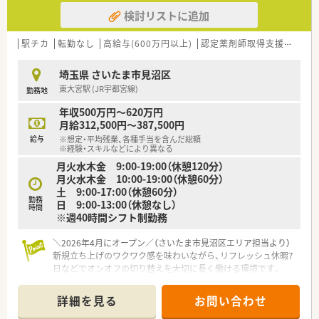
未然に防ぎながら、安心して日々の業務に取り組める環境です。
検討リストに追加
【職場環境と雰囲気】
■30代の明るい薬局長を中心に、穏やかなスタッフが集まって
駅チカ
転勤なし
高給与(600万円以上)
認定薬剤師取得支援あり
おり、チームワークを大切にする温かい雰囲気が魅力です。
■漁業や工業が盛んな地域性を背景に、フレンドリーな高齢の患
埼玉県 さいたま市見沼区
者様が多く、地域に根ざした親しみやすい薬局環境です。
東大宮駅 (JR宇都宮線)
勤務地
■2階には広々とした充分なスペースの休憩室が完備されてお
り、オンとオフをしっかりと切り替えて休息を取ることができま
年収500万円～620万円
す。
月給312,500円～387,500円
給与
※想定・平均残業、各種手当を含んだ総額
【想定されるキャリアイメージ】
※経験・スキルなどにより異なる
■個人の志向に合わせて、支店長や支社長を目指すマネジメント
月火水木金 9:00-19:00（休憩120分）
キャリアと、専門性を極めるスペシャリストキャリアが選べま
月火水木金 10:00-19:00（休憩60分）
す。
土 9:00-17:00（休憩60分）
■DI委員会への参加により現場の意見を反映させた採用薬品の
勤務
日 9:00-13:00（休憩なし）
時間
選定に関われるなど、臨床以外の分野でも活躍の幅を広げられま
※週40時間シフト制勤務
す。
■アロマテラピー検定などの薬剤師以外の資格取得に対しても
＼2026年4月にオープン／（さいたま市見沼区エリア担当より）
手当が支給されるなど、自己研鑽を会社が強力に支援します。
新規立ち上げのワクワク感を味わいながら、リフレッシュ休暇7
日などでオンオフの切り替えを大切に長く働ける環境です。
＊------------------------------------------＊
【店舗情報と応需状況について】
詳細を見る
お問い合わせ
■東大宮駅から徒歩2分の好立地に2026年4月にオープンする予