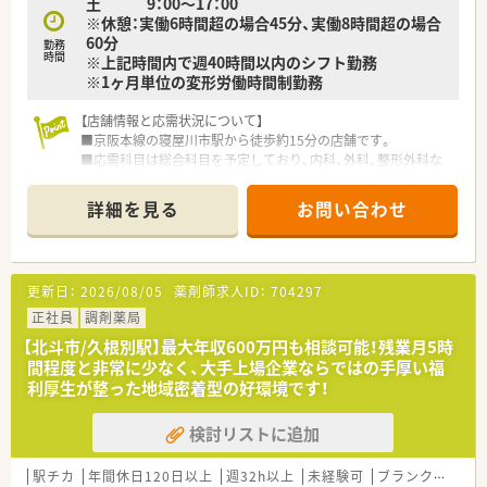
土 9：00～17：00
り、取得後は手当で評価されます。
※休憩：実働6時間超の場合45分、実働8時間超の場合
■将来的には薬局長やエリアマネージャーへのキャリアパスも
60分
勤務
あり、長く活躍できるフィールドです。
時間
※上記時間内で週40時間以内のシフト勤務
※1ヶ月単位の変形労働時間制勤務
【店舗情報と応需状況について】
■京阪本線の寝屋川市駅から徒歩約15分の店舗です。
■応需科目は総合科目を予定しており、内科、外科、整形外科な
ど多岐にわたる処方箋に対応します。
■外来業務に加え、創業以来注力している施設在宅業務にも積極
詳細を見る
お問い合わせ
的に取り組んでいく予定です。
【勤務実態について】
■年間休日は120日です。
更新日：
2026/08/05
薬剤師求人ID：
704297
■有給休暇の取得率はほぼ100%で、連続取得すると5,000円の
手当が支給される制度もあります。
正社員
調剤薬局
■全社での平均残業時間は月10時間程度と少なく、ワークライ
【北斗市/久根別駅】最大年収600万円も相談可能！残業月5時
フバランスを重視できます。
間程度と非常に少なく、大手上場企業ならではの手厚い福
利厚生が整った地域密着型の好環境です！
【募集背景と求める人物像について】
■大阪府内での事業拡大に伴い、2025年11月にオープンいたし
検討リストに追加
ました。
■社会人経験が2年以上の方を幅広く歓迎しています。
■在宅業務にゼロから挑戦したいという意欲のある方や、法人の
駅チカ
年間休日120日以上
週32h以上
未経験可
ブランク可
転