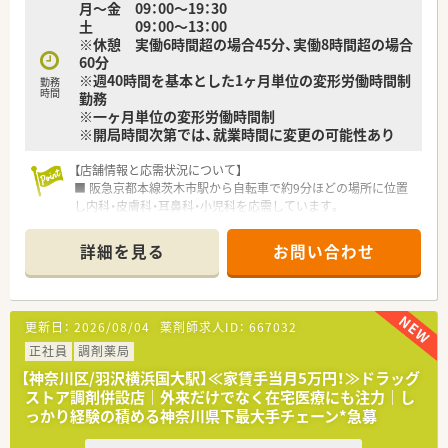
月～金 09：00～19：30
■賞与は年に2回、合計で約4.5ヶ月分の支給実績があり、日々の
土 09：00～13：00
頑張りがきちんと評価されます。
※休憩 実働6時間超の場合45分、実働8時間超の場合
■住宅手当や家族手当、食事手当など、生活をサポートするため
60分
の福利厚生が大変充実しています。
※週40時間を基本とした1ヶ月単位の変形労働時間制
勤務
時間
勤務
※一ヶ月単位の変形労働時間制
※開局時間次第では、就業時間に変更の可能性あり
【店舗情報と応需状況について】
■ 阪急京都本線茨木市駅から自転車で約9分ほどの場所に位置
し内科・皮膚科・耳鼻科・小児科を応需しています。
■ 開局直後の処方箋応需枚数は1日30枚程度ですが、今後増加す
る見込みで常勤2名パート1名の体制です。
詳細を見る
お問い合わせ
■ 応需科目が内科、皮膚科、耳鼻科、小児科と複数科目にわたる
ため幅広い知識と経験を積むことができます。
【法人特徴について】
更新日：
2026/08/04
薬剤師求人ID：
667032
■ 大阪府八尾市を中心に約44店舗を展開し平成元年より毎年増
収増益を続ける勢いのある調剤薬局チェーンです。
正社員
調剤薬局
■ 自社開発のクリニックモールを関西圏を中心に関東でも積極
【神奈川区/羽沢横浜国大駅】≪家賃手当月5万円！≫ドラッグ
的に展開しており安定成長を続けている企業です。
ストア調剤併設店｜外来だけでなく在宅医療にも注力｜し
■ 駅前やショッピングモール内など視認性の高い立地への出店
っかり経験の積める神奈川県下最大手チェーン*急募
戦略を採り地域医療への貢献に注力しています。