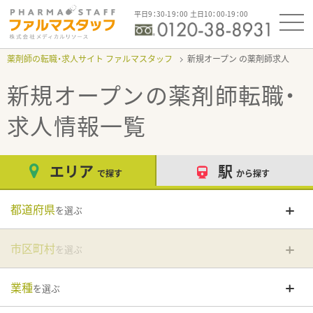
平日9：30-19：00 土日10：00-19：00
薬剤師の転職・求人サイト ファルマスタッフ
新規オープン
新規オープン
の薬剤師転職・
求人情報一覧
エリア
駅
で探す
から探す
都道府県
を選ぶ
市区町村
を選ぶ
業種
を選ぶ