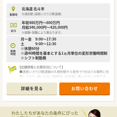
理念に共感して頂ける方と働きたいです。
北海道 北斗市
久根別駅 (道南いさりび鉄道線)
勤務地
年収480万円～600万円
月給340,000円～420,000円
給与
※経験・役職により異なります。
月～金 9:00～17:30
土 9:00～12:30
※休憩60分
勤務
※週40時間を基本とする1ヵ月単位の変形労働時間制
時間
※シフト制勤務
【店舗情報と応需状況について】
■道南いさりび鉄道線の久根別駅から徒歩で7分ほどの場所に位
置しており、海にも近い国道沿いの非常に通いやすい立地です。
■応需科目は整形外科と眼科をメインとしており、1日あたり平
均50枚程度の処方箋を安定的に受け付けている状況です。
詳細を見る
お問い合わせ
■現在は薬剤師1名、事務スタッフ2名の体制で運営されており
ます
【想定される業務内容】
■外来での調剤や監査、服薬指導をメインに担当していただき、
わたしたちがあなたの条件にぴった
患者様とのコミュニケーションを軸とした業務にあたります。