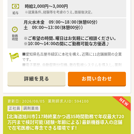
時給2,000円～3,000円
【職場環境と雰囲気】
■まるでカフェのような、おしゃれで大変きれいな薬局で勤務で
※就業条件、経験等を考慮のうえ、面接後決定。
給与
きます。
月火水木金 09：00～18：00（休憩60分）
■婦人科領域の専門知識を深め、薬剤師としてスキルアップが図
土 09：00～13：00（休憩00分））
れます。
■経営陣との距離が近く、現場の意見が業務改善に反映されやす
勤務
※ご希望の時間、曜日はお気軽にご相談ください。
い社風です。
時間
※10：00～14：00の間にご勤務可能な方優遇♪
■愛知県名古屋市緑区に本社を構え、近隣に11店舗展開の企業
です。
■電子薬歴、自動錠剤分包機、散在監視システムを導入し、薬剤
師が働きやすい環境を揃えています。
■在宅の取扱もあり、幅広い調剤技術を学び経験値アップが出来
詳細を見る
お問い合わせ
ます。
■総合病院門前の薬局で、多くの処方を学べる環境です。
更新日：
2026/08/05
薬剤師求人ID：
594100
正社員
調剤薬局
【北海道旭川市】17時終業かつ週35時間勤務で年収最大720
万円まで検討可能（経験・年齢による）最新機器導入の店舗
で在宅医療に専念できる環境です！