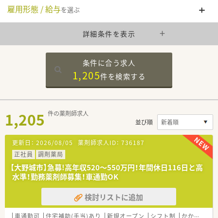
雇用形態 / 給与
を選ぶ
詳細条件を表示
条件に合う求人
1,205
件を
検索する
1,205
件の薬剤師求人
並び順
更新日：
2026/08/05
薬剤師求人ID：
736187
正社員
調剤薬局
【大野城市】急募!高年収520～550万円！年間休日116日と高
水準！勤務薬剤師募集！車通勤OK
検討リストに追加
車通勤可
住宅補助(手当)あり
新規オープン
シフト制
かかりつけ薬剤師