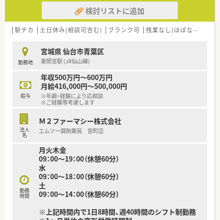
■富士薬品グループの方針として残業抑制が徹底されており、早
検討リストに追加
番や遅番のシフト調整によって無理のない勤務体系が構築され
ています。
■有給休暇の取得率は約7割程度と高く、6連休のリフレッシュ
駅チカ
土日休み(相談可含む)
ブランク可
残業なし(ほぼなし含む)
休暇制度も活用できるため、心身ともにリフレッシュできる職場
です。
宮城県 仙台市青葉区
東照宮駅 (JR仙山線)
勤務地
【想定される業務内容】
■処方箋に基づく正確な調剤や監査、服薬指導に加え、ドラッグ
年収500万円～600万円
ストア併設店としてOTC医薬品の販売やカウンセリングも担当
月給416,000円～500,000円
します。
給与
※年齢・経験により応相談
■レセコンと薬歴が一体となった最新システムを導入しており、
※ご経験等考慮します
作業指示書に棚番が表示されるため効率的に業務を遂行いただ
けます。
Ｍ２ファーマシー株式会社
■調剤アシスタントによるピッキングサポート体制があり、薬剤
法人
エムツー調剤薬局 宮町店
師は専門性の高い対人業務や管理業務に集中できる環境が整っ
名
ています。
月火木金
09：00～19：00（休憩60分）
水
09：00～18：00（休憩60分）
土
勤務
09：00～14：00（休憩60分）
時間
※上記時間内で1日8時間、週40時間のシフト制勤務