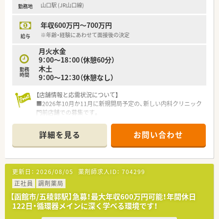
山口駅 (JR山口線)
勤務地
■年間休日は120日以上確保されており、夏季休暇や年末年始休
暇などの特別休暇も各3日ずつ設定されている職場です。
年収600万円～700万円
■1日の処方箋枚数は薬剤師1名あたり30枚から40枚を目安に配
置しており、一人ひとりに過度な負担がかからない設計です。
※年齢・経験にあわせて面接後の決定
給与
■本部在籍の薬剤師がシフトのフォローに入る体制があるため、
月火水金
有給休暇の取得や急なお休みにも柔軟に対応が可能です。
9：00～18：00（休憩60分）
木土
【職場環境と雰囲気】
勤務
時間
9：00～12：30（休憩なし）
■新しくオープンする店舗のため、人間関係をゼロから築くこと
ができ、スタッフ全員で理想の雰囲気を作っていけます。
【店舗情報と応需状況について】
■30代の採用担当をはじめ、現場目線を持つリーダー層が改革
■2026年10月か11月に新規開局予定の、新しい内科クリニック
を主導しており、風通しの良い組織作りを目指しています。
門前店舗での募集です。
■エリアごとにエリア長が配置されており、店舗単独で悩みを抱
■最寄りの山口駅からは車で約7分と、マイカーでの通勤にも便
え込むことなく、迅速に相談や連携ができる体制です。
利な立地を予定しています。
詳細を見る
お問い合わせ
■オープニングスタッフとして、地域の患者様の健康を第一に考
えた薬局づくりをお願いします。
【募集背景と求める人物像について】
更新日：
2026/08/05
薬剤師求人ID：
704299
■新店舗の立ち上げを担う管理薬剤師の募集です。
■これまでのご経験を活かし、ゼロから薬局を創り上げていく意
正社員
調剤薬局
欲のある方を歓迎します。
【函館市/五稜郭駅】急募！最大年収600万円可能！年間休日
■ご自身の考えに固執せず、法人の方針に沿って柔軟に業務へ取
122日・循環器メインに深く学べる環境です！
り組める方を求めています。