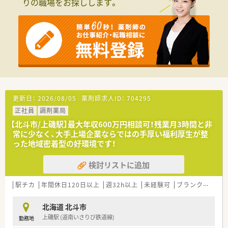
りの職場をお探しします。
■在宅業務に関しては本社社員が配達を担当するため、薬剤師は
店舗内での調剤や監査業務に専念することが可能な仕組みで
す。
■最新の監査システムを導入しているため、ヒューマンエラーを
未然に防ぎながら、安心して日々の業務に取り組める環境です。
【職場環境と雰囲気】
■30代の明るい薬局長を中心に、穏やかなスタッフが集まって
おり、チームワークを大切にする温かい雰囲気が魅力です。
■漁業や工業が盛んな地域性を背景に、フレンドリーな高齢の患
者様が多く、地域に根ざした親しみやすい薬局環境です。
更新日：
2026/08/05
薬剤師求人ID：
704295
■2階には広々とした充分なスペースの休憩室が完備されてお
正社員
調剤薬局
り、オンとオフをしっかりと切り替えて休息を取ることができま
す。
【北斗市/上磯駅】最大年収600万円相談可！残業月3時間と非
常に少なく、大手上場企業ならではの手厚い福利厚生が整
【想定されるキャリアイメージ】
った地域密着型の好環境です！
■個人の志向に合わせて、支店長や支社長を目指すマネジメント
キャリアと、専門性を極めるスペシャリストキャリアが選べま
検討リストに追加
す。
■DI委員会への参加により現場の意見を反映させた採用薬品の
駅チカ
年間休日120日以上
週32h以上
未経験可
ブランク可
転
選定に関われるなど、臨床以外の分野でも活躍の幅を広げられま
す。
■アロマテラピー検定などの薬剤師以外の資格取得に対しても
北海道 北斗市
手当が支給されるなど、自己研鑽を会社が強力に支援します。
上磯駅 (道南いさりび鉄道線)
勤務地