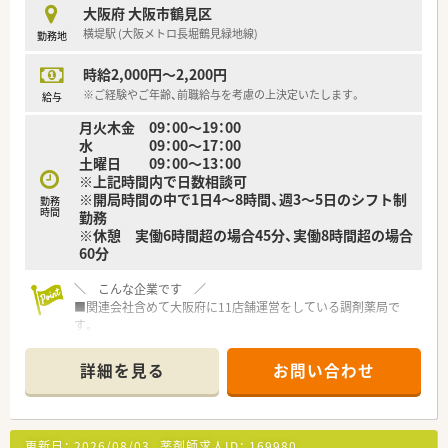
【想定されるキャリアイメージ】
大阪府 大阪市鶴見区
■管理職を目指すマネジメントコースと、特定の分野を極めるス
横堤駅 (大阪メトロ長堀鶴見緑地線)
勤務地
ペシャリストコースの2軸があり、自身の適性に合わせた昇進が
可能です。
時給2,000円～2,200円
■大学病院敷地内への出店経験を活かした病院研修制度があり、
外来がん治療認定薬剤師などの高度な専門資格の取得を強力に
※ご経験やご年齢、前職給与を考慮の上決定いたします。
給与
サポートします。
月火木金 09：00～19：00
■アロマテラピー検定などの薬剤師免許以外の資格取得に対し
水 09：00～17：00
ても手当が支給されるため、幅広い知識を習得して多角的なケア
土曜日 09：00～13：00
を目指せます。
※上記時間内で日数相談可
※開局時間の中で1日4～8時間、週3～5日のシフト制
【想定されるモデル年収】
勤務
時間
勤務
■一般薬剤師として経験を積んだ場合は年収480万円からのス
※休憩 実働6時間超の場合45分、実働8時間超の場合
タートとなり、地域手当などの各種諸手当を加算して収入の向上
60分
を図れます。
■北海道などの特定地域では地域手当が高めに設定されており、
＼ こんな企業です ／
勤務コースや役割に応じて最大で年収600万円を目指すことが
■関連会社含めて大阪府に11店舗運営をしている調剤薬局で
十分に可能です。
す。
■昇給は年1回、賞与は年2回の支給が定着しており、上場企業な
■代表は元MR出身の方でとても気さくでスタッフ想いな方で
らではの安定した給与体系の中で長期的なライフプランを立て
す。勉強会や学生アルバイト受入などを行い、スタッフが働きや
られます。
詳細を見る
お問い合わせ
すい環境を整えられるよう尽力しておられます！
■代表も現場にてご活躍されていますので、現場目線での経営を
されているのが特徴的です。
■カンボジア支援、スポーツ支援、新たなチャレンジとして様々
更新日：
2026/08/03
薬剤師求人ID：
169980