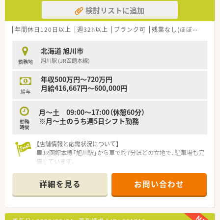
検討リストに追加
年間休日120日以上
週32h以上
ブランク可
残業なし(ほぼなし含む)
北海道 旭川市
旭川駅 (JR函館本線)
勤務地
年収500万円～720万円
月給416,667円～600,000円
給与
月～土 09:00～17:00（休憩60分）
※月～土のうち週5日シフト勤務
勤務
時間
【店舗情報と応需状況について】
■JR函館本線「旭川駅」から車で約7分ほどの立地で、駐車場も完
備しています。
■在宅医療を専門とし、主に施設患者様の対応を予定していま
す。
詳細を見る
お問い合わせ
■2024年夏にオープンした新しい薬局です。
【勤務実態について】
■勤務時間は9時から17時までの実働7時間で、週35時間勤務体