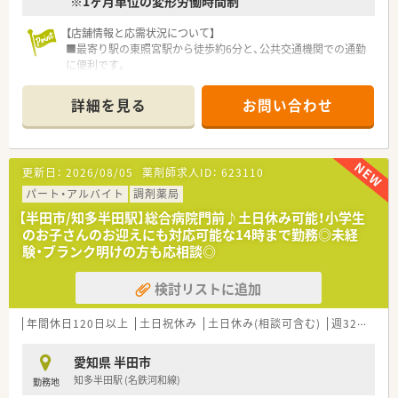
※1ヶ月単位の変形労働時間制
【店舗情報と応需状況について】
■最寄り駅の東照宮駅から徒歩約6分と、公共交通機関での通勤
に便利です。
■婦人科をメインに応需しており、処方箋は1日あたり約30枚で
す。
詳細を見る
お問い合わせ
■薬剤師は常勤2名、事務スタッフ2名が在籍する予定の人員体
制です。
【法人特徴について】
更新日：
2026/08/05
薬剤師求人ID：
623110
■宮城県と岩手県で地域に根差した調剤薬局を複数店舗展開し
ています。
パート・アルバイト
調剤薬局
■訪問看護や居宅介護支援事業も運営しており、多職種連携を推
【半田市/知多半田駅】総合病院門前♪土日休み可能！小学生
進します。
のお子さんのお迎えにも対応可能な14時まで勤務◎未経
■今後2～3年で10～15店舗への拡大を目指している成長企業で
験・ブランク明けの方も応相談◎
す。
検討リストに追加
【勤務実態について】
■月の平均残業時間は5時間程度と、非常に少なく働きやすい環
境です。
年間休日120日以上
土日祝休み
土日休み(相談可含む)
週32h以上
■日曜祝日に加え他1日の週休2日制で、夏季・年末年始休暇も取
得できます。
愛知県 半田市
■将来的には隔週で完全週休2日制のシフトを組むことも相談可
知多半田駅 (名鉄河和線)
勤務地
能です。