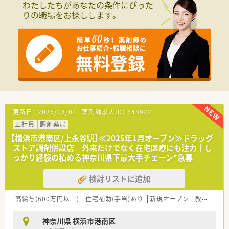
わたしたちがあなたの条件にぴった
でとなっており、地域のニーズに応えています。
りの職場をお探しします。
■応需科目や処方箋枚数、人員体制については現在確認中です
が、協力して業務を進められる体制が整っております。
【勤務実態について】
■年間休日は117日でシフトによる週休2日制となっており、有
給休暇は半日単位で柔軟に取得できる環境が整っています。
■取得率97.6パーセントを誇る5日連続休暇制度があり、しっか
りとリフレッシュしながら長く働くことができます。
■全店舗平均の残業時間は1日5分から15分程度と少なく、プラ
イベートの時間を大切にしたい方にもおすすめの職場です。
更新日：
2026/08/04
薬剤師求人ID：
648922
【想定されるモデル年収】
正社員
調剤薬局
■26歳でドラッグストア経験2年1ヶ月の方の場合、年収約507
万円での条件提示実績があり若手から高収入が狙えます。
【横浜市港南区/上永谷駅】≪2025年1月オープン≫ドラッグ
■30歳で調剤薬局経験4年の方の場合、年収約530万円での提示
ストア調剤併設店｜外来だけでなく在宅医療にも注力｜し
実績となっており、経験に応じた適切な評価が得られます。
っかり経験の積める神奈川県下最大手チェーン*急募
■36歳で調剤薬局経験7年6ヶ月の方の場合、年収約536万円の
提示実績があり、安定して長く働ける給与水準と言えます。
検討リストに追加
【法人特徴について】
高給与(600万円以上)
住宅補助(手当)あり
新規オープン
教育制度あり
■関東および東海の住宅街を中心に723店舗を展開しており、東
京と神奈川では業界トップクラスのシェアを誇ります。
■連続成長を31年間更新しており、人口が増加している首都圏
神奈川県 横浜市港南区
で安定した経営基盤を確立している東証上場企業です。