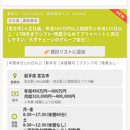
に位置しており、雨の日でも通勤ストレスが少ない好立地の薬局
です。
更新日：
2026/08/05
薬剤師求人ID：
685948
■新しく建設されるクリニックビル内に開局するため、清潔感あ
ふれる最新の設備環境の中で気持ちよく日々の業務に取り組め
正社員
調剤薬局
ます。
【宮古市】≪正社員／年収600万円以上相談可≫年休120日以
■近隣の内科および眼科クリニックからの処方箋をメインに、1
上／17時半までシフト・残業少なめでプライベートと両立
日あたり50枚から70枚程度の応需を想定した運営体制を整えま
しやすい／大手チェーンのグループ会社◎
す。
検討リストに追加
【法人特徴について】
■大和市内を中心に地域に根ざした運営を続けている個人薬局
であり、大手チェーンにはない柔軟性とアットホームな雰囲気が
年間休日120日以上
新卒可
未経験可
ブランク可
残業なし(ほぼなし含む)
特徴です。
■既存店舗は耳鼻科の門前として厚い信頼を得ており、地域医療
岩手県 宮古市
の担い手として着実に基盤を築き上げている成長途中の法人で
宮古駅 (JR山田線)／宮古駅 (三陸鉄道北リアス線)
勤務地
す。
■今回が2店舗目の新規出店となるため、経営陣との距離も非常
年収450万円～600万円
に近く、自分の意見やアイデアが反映されやすい風通しの良い環
月給310,000円～400,000円
境です。
給与
※年齢・経験により応相談
月~金
【想定される業務内容】
8:30～17:30（休憩60分）
■内科や眼科を中心とした多種多様な処方箋に対する調剤業務
土
全般に加え、最新の知識に基づいた的確な監査業務を担当してい
勤務
8:30～12:30（休憩なし）
ただきます。
時間