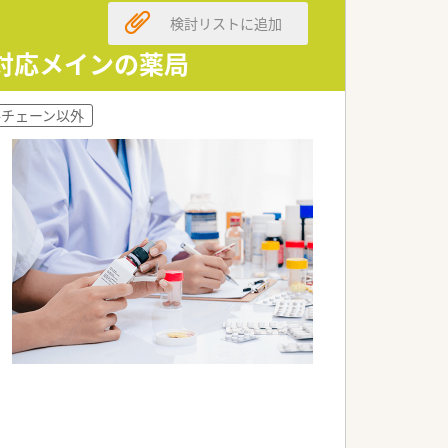
検討リストに追加
来対応メインの薬局
※規定あり）
手チェーン以外