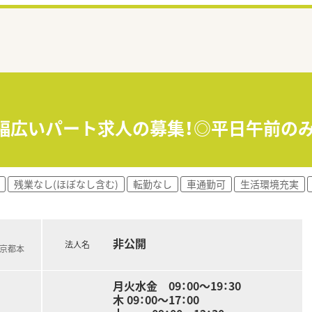
と幅広いパート求人の募集！◎平日午前の
残業なし(ほぼなし含む)
転勤なし
車通勤可
生活環境充実
非公開
法人名
急京都本
月火水金 09：00～19：30
木 09：00～17：00