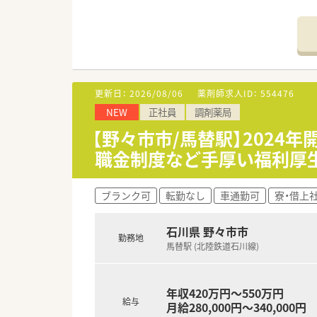
【店舗情報と応需状況について】
■最寄り駅の岩倉駅から車で5
■小児科をメインに応需しており
■薬剤師1名、事務員2名の体制
【求人情報について】
■年収は600万円から700万
更新日：
2026/08/06
薬剤師求人ID：
554476
■週休2日制で木曜、日曜、祝日
NEW
正社員
調剤薬局
■在宅対応の予定はなく、外来
【野々市市/馬替駅】2024
【想定されるキャリアイメージ】
職金制度など手厚い福利厚
■店舗の運営に関するシフト管
■在宅医療の新規開拓や多職種
■認定薬剤師の取得費用負担や
ブランク可
転勤なし
車通勤可
寮・借上
石川県 野々市市
勤務地
馬替駅 (北陸鉄道石川線)
年収420万円～550万円
給与
月給280,000円～340,000円