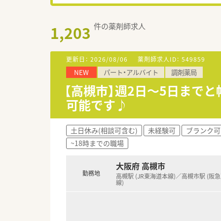
件の薬剤師求人
1,203
更新日：
2026/08/06
薬剤師求人ID：
549859
NEW
パート・アルバイト
調剤薬局
【高槻市】週2日～5日まで
可能です♪
土日休み(相談可含む)
未経験可
ブランク可
~18時までの職場
大阪府 高槻市
勤務地
高槻駅 (JR東海道本線)／高槻市駅 (阪
線)