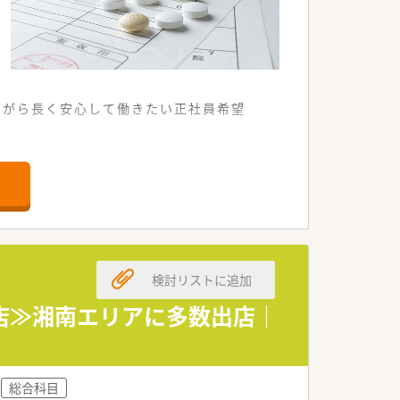
ながら長く安心して働きたい正社員希望
すい環境が整っています。
程度に対応しています。
組むことができます。
検討リストに追加
新しい仲間を募集します。
方を求めています。
設店≫湘南エリアに多数出店｜
勢を高く評価します。
事業を進めています。
総合科目
求している法人です。