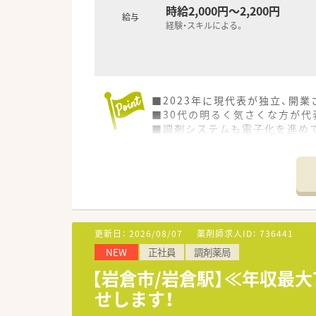
時給2,000円～2,200円
給与
経験・スキルによる。
■2023年に現代表が独立、開
■30代の明るく気さくな方が
■調剤システムも電子化を進め
■内科、整形外科を中心に、周
■個人在宅は4名程度、施設在宅
ただ在宅業務に興味のある方は
更新日：
2026/08/07
薬剤師求人ID：
736441
NEW
正社員
調剤薬局
【岩倉市/岩倉駅】≪年収最
せします！