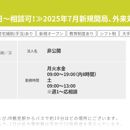
地方に展開する大手ドラッグストアチェーン
日～相談可！≫2025年7月新規開局、外
万円（月5万円）の住宅補助制度があるなど高年収を目指せます（
均14日程度（2022年度実績）
ドラッグストアながら地域内に在宅専門店も出店しています
住宅補助(手当)あり
新規オープン
教育制度あり
シフト制
大
非公開
法人名
北線)／京
月火水金
09:00～19:00（内8時間）
土
勤務時間
09:00～13:00
※週1～応相談
びJR鶴見駅からバスで約10分ほどの場所にございます。
で、1日の処方箋枚数は平均で50枚程度を見込んでいます。
を配置し、常に複数名で協力しながら業務を進める体制です。