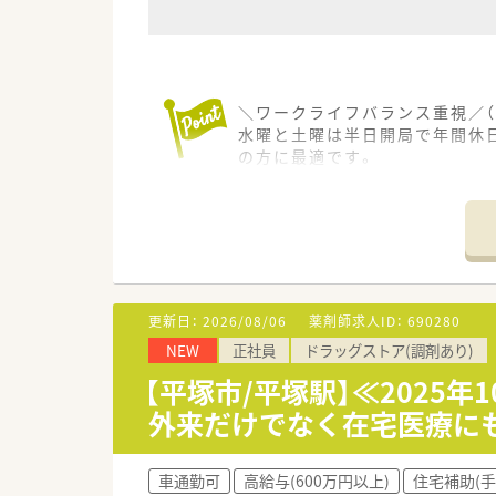
＼ワークライフバランス重視／（
水曜と土曜は半日開局で年間休
の方に最適です。
＊------------------------------
【店舗情報と応需状況について】
■馬替駅から車で5分の立地に
■循環器科や内科をはじめ消化器
■店舗には薬剤師が5名と事務
更新日：
2026/08/06
薬剤師求人ID：
690280
【募集背景と求める人物像につい
NEW
正社員
ドラッグストア(調剤あり)
■2024年に開設された比較的
■患者様に対して思いやりの心
【平塚市/平塚駅】≪202
■医療に対する深い関心を持ち
外来だけでなく在宅医療に
【法人特徴について】
■石川県内に9店舗の調剤薬局
車通勤可
高給与(600万円以上)
住宅補助(手
■施設や居宅への在宅医療に注