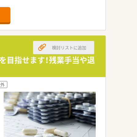
とができる環境です。
想定しています。
がら業務を進めます。
て決定される予定です。
分に確保できます。
検討リストに追加
万円を目指せます！残業手当や退
に磨くことが可能です。
かりと身につけられます。
アップを実現できます。
以外