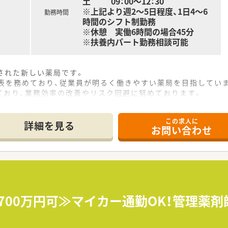
土 09：00～12：30
※上記より週2～5日程度、1日4～6
勤務時間
時間のシフト制勤務
※休憩 実働6時間の場合45分
※扶養内パート勤務相談可能
業された新しい薬局です。
代表を務めており、従業員が明るく働きやすい薬局を目指してい
ており、業務効率の改善やリスク回避に努めております。
辺医療機関の処方箋を面で受けております。
は現在行っておらず、業務は外来患者様の対応がメインとなっ
この求人に
、一緒に取り組むこともできます。
詳細を見る
お問い合わせ
大700万円可≫マイカー通勤OK！管理薬