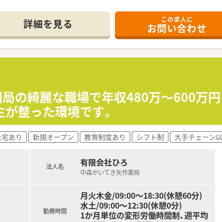
分ほどの距離に位置しており、車通勤も可能なため快適に通うこ
この求人に
、処方箋枚数は閑散期で1日50枚、繁忙期で1日100枚程度を
詳細を見る
お問い合わせ
で、少人数ながらも和気藹々とした雰囲気の中で協力し合いな
円を想定しており、これまでのご経験や年齢をしっかりと考慮し
が休日となり、年間休日120日以上とプライベートの時間を十
業務に集中できる環境です。
年開局の綺麗な職場で年収480万〜600
生が整った環境です。
理や経営数字の管理などを通じて、マネジメントスキルを実践的
連携を経験することで、今後の地域医療に不可欠な専門性をしっ
研修参加の業務扱いなど、会社からの手厚い支援を受けてスキル
社宅あり
新規オープン
教育制度あり
シフト制
大手チェーン
有限会社ひろ
法人名
中森かいてき矢作薬局
月火木金/09:00～18:30(休憩60分)
水土/09:00～12:30(休憩0分)
勤務時間
1か月単位の変形労働時間制、週平均