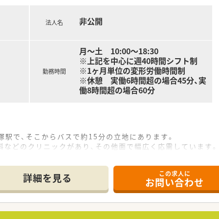
年代が活気を持って活躍しており、離職率が非常に低い点も大き
非公開
法人名
月～土 10:00～18:30
※上記を中心に週40時間シフト制
※1ヶ月単位の変形労働時間制
勤務時間
※休憩 実働6時間超の場合45分、実
働8時間超の場合60分
塚駅で、そこからバスで約15分の立地にあります。
科などのクリニックがあり、その他面で幅広く応需しています。
薬局の開局時間は10時～18時30分までです。
この求人に
詳細を見る
お問い合わせ
て】
の調剤併設化や新規開局を進めており、体制強化のため薬剤師を
院経験が3年以上ある方を募集しています。
かつホスピタリティを持って明るく応対できる方を歓迎します。