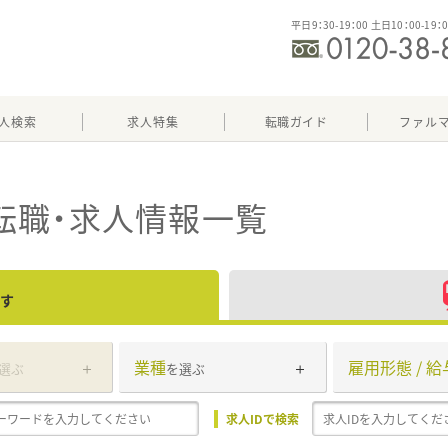
平日9：30-19：00 土日10：00-19：
人検索
求人特集
転職ガイド
ファル
転職・求人情報一覧
す
業種
雇用形態 / 給
選ぶ
を選ぶ
求人IDで検索