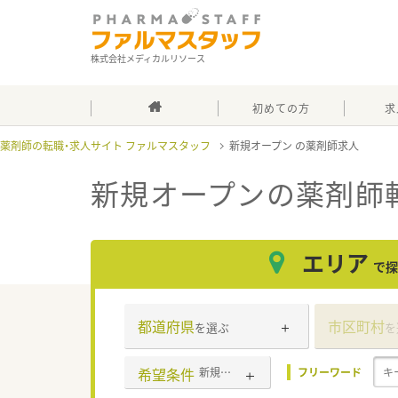
株式会社メディカルリソース
初めての方
求
薬剤師の転職・求人サイト ファルマスタッフ
新規オープン
新規オープン
の薬剤師
エリア
で探
都道府県
市区町村
を選ぶ
を
希望条件
新規オープン
フリーワード