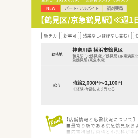
NEW
パート・アルバイト
調剤薬局
【法人特徴について】
■神奈川県を中心に関東・東海
【鶴見区/京急鶴見駅】≪週1
■提示給与の他に初年度年間60
■年間休日117日＋有休消化率平
■在宅医療にも注力しており、
駅チカ
新卒可
残業なし(ほぼなし含む)
神奈川県 横浜市鶴見区
勤務地
鶴見駅 (JR鶴見線)／鶴見駅 (JR京浜東
急鶴見駅 (京急本線)
時給2,000円～2,100円
給与
※経験・年齢により異なる
【店舗情報と応需状況について】
■最寄り駅である京急鶴見駅およ
■応需科目は内科と小児科が中心
■薬剤師は常勤3名と事務員1名