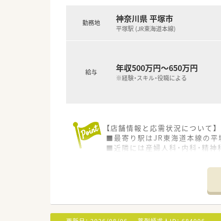
■若手からベテランまで幅広い
神奈川県 平塚市
勤務地
平塚駅 (JR東海道本線)
年収500万円～650万円
給与
※経験・スキル・役職による
【店舗情報と応需状況について】
■最寄り駅はJR東海道本線の平
■近隣には産婦人科・内科・精神
■2025年10月オープンの新店！
■ドラッグストア調剤併設店で、
【募集背景と求める人物像につい
■湘南エリアでドラッグストア
■薬局経験が2年以上、または病
■患者様に対して謙虚で素直、
更新日：
2026/08/06
薬剤師求人ID：
684006