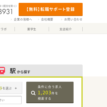
00
（祝日を除く）
【無料】転職サポート登録
企業の皆様へ
会社概要
お問い合わせ
マラボ
薬学生
支店紹介
駅
から探す
条件に合う求人
与
を選ぶ
1,203
件を
検索する