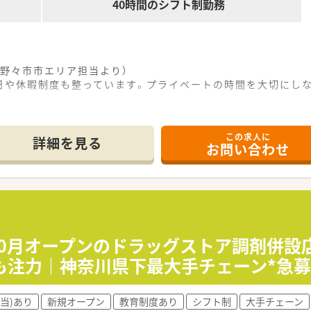
40時間のシフト制勤務
野々市市エリア担当より）
日や休暇制度も整っています。プライベートの時間を大切にし
------------＊
この求人に
詳細を見る
お問い合わせ
位置しており、公共交通機関でも自家用車でもスムーズに通いや
科や整形外科など複数の科目を応需し、1日あたり20〜30枚
員が数名在籍しており、落ち着いた環境でしっかりと業務に取り
て】
新しい店舗であり、今後の更なる業務拡大と体制強化を目指して
を持って丁寧に対応でき、チームワークを大切にしながら働ける
5年10月オープンのドラッグストア調剤併
、調剤スキルの向上や新しい知識の習得に意欲的に取り組める姿
も注力｜神奈川県下最大手チェーン*急募
を展開しており、介護施設や有料老人ホームの運営など多角的な
当)あり
新規オープン
教育制度あり
シフト制
大手チェーン
力しており、地域住民に寄り添い快適に過ごせる環境づくりを追