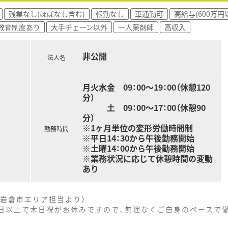
残業なし(ほぼなし含む)
転勤なし
車通勤可
高給与(600万円
教育制度あり
大手チェーン以外
一人薬剤師
高収入
非公開
法人名
月火水金 09：00～19：00（休憩120
分）
土 09：00～17：00（休憩90
分）
※1ヶ月単位の変形労働時間制
勤務時間
※平日14：30から午後勤務開始
※土曜14：00から午後勤務開始
※業務状況に応じて休憩時間の変動
あり
岩倉市エリア担当より）
20日以上で木日祝がお休みですので、無理なくご自身のペースで