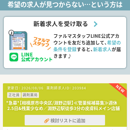
希望の求人が見つからない…という方は
130店舗以上を多角的に展開する安定企業です。
■調剤薬局事業のほか、OTC店舗や介護施設（デイサービス、有
料老人ホーム）の運営も手掛けています。
■自社運営の介護施設と連携し、居宅から施設まで全ての種類の
新着求人を受け取る
訪問調剤を経験できる環境が整っています。
ファルマスタッフLINE公式アカ
【募集背景と求める人物像について】
■今回は、店舗を牽引していただける管理薬剤師のポジションを
ウントを友だち追加して、
希望の
募集しています。
条件を登録
すると、
新着求人
が届
■多科目の処方箋に対応しつつ、スタッフと円滑なコミュニケー
きます♪
ションを取り、店舗運営を担える方を求めています。
■充実した法人サポートがあるため、管理薬剤師の経験が浅い方
でも意欲があれば歓迎します。
【想定されるキャリアイメージ】
■まずは管理薬剤師として店舗運営の経験を積み、マネジメント
スキルを磨いていただきます。
更新日：
2026/08/06
薬剤師求人ID：
203984
■ご希望や適性に応じて、在宅医療、学会発表など専門性を深め
正社員
調剤薬局
る道も支援します。
*急募*【相模原市中央区/淵野辺駅】≪管薬候補募集≫週休
■年間15件以上の新規開局実績があり、将来的には複数店舗を
2.5日&残業少なめ／淵野辺駅徒歩3分の皮膚科メイン店舗
統括するエリアマネージャーへの道も開かれています。
検討リストに追加