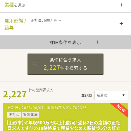
業種
を選ぶ
雇用形態 /
正社員, 600万円～
給与
詳細条件を表示
条件に合う求人
2,227
件を
検索する
2,227
件の薬剤師求人
並び順
更新日：
2026/08/07
薬剤師求人ID：
702326
正社員
調剤薬局
【山形市】≪年収600万円以上相談可！週休2日の店舗の正社
員求人です◎≫18時終業で残業少なめ＆駅徒歩5分の好立