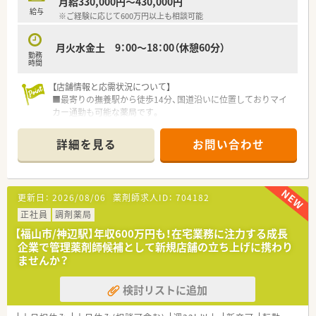
月給330,000円～430,000円
らの手厚い支援を受けてスキルアップを実現できます。
給与
※ご経験に応じて600万円以上も相談可能
月火水金土 9：00～18：00（休憩60分）
勤務
時間
【店舗情報と応需状況について】
■最寄りの撫養駅から徒歩14分、国道沿いに位置しておりマイ
カー通勤も可能な薬局です。
■近隣の医院から内科や外科、糖尿病などの処方箋を1日平均25
枚ほど応需しています。
詳細を見る
お問い合わせ
■電子薬歴や分包機などの設備が整っており、効率的に業務を進
めることができる環境です。
【募集背景と求める人物像について】
更新日：
2026/08/06
薬剤師求人ID：
704182
■現管理薬剤師の退職に伴う欠員補充であり、即戦力として活躍
できる経験者を求めています。
正社員
調剤薬局
■調剤経験が3年以上あり、一人薬剤師の時間帯も安心して対応
【福山市/神辺駅】年収600万円も！在宅業務に注力する成長
できる方を歓迎いたします。
企業で管理薬剤師候補として新規店舗の立ち上げに携わり
■地域医療に貢献したいという意欲があり、患者様に優しく寄り
ませんか？
添えるお人柄の方を求めます。
検討リストに追加
【法人特徴について】
■鳴門市内に2店舗を展開し、患者様第一主義を掲げて地域医療
に貢献している企業です。