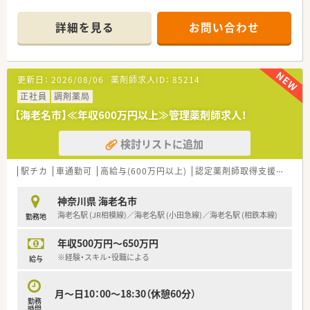
◇在宅医療に注力しているため
今後求められる薬剤師を目指せます！
詳細を見る
お問い合わせ
◇ある程度店舗に権限が与えられるので、経営にも携わるチャン
スがあります！
■この求人はプレミア高収入求人特集に掲載中です■
更新日：
2026/08/06
薬剤師求人ID：
85214
正社員
調剤薬局
【海老名市】≪年収600万円以上≫管理薬剤師求人！
検討リストに追加
駅チカ
車通勤可
高給与(600万円以上)
認定薬剤師取得支援あり
神奈川県 海老名市
海老名駅 (JR相模線)／海老名駅 (小田急線)／海老名駅 (相鉄本線)
勤務地
年収500万円～650万円
※経験・スキル・役職による
給与
月～日10：00～18:30（休憩60分）
勤務
時間