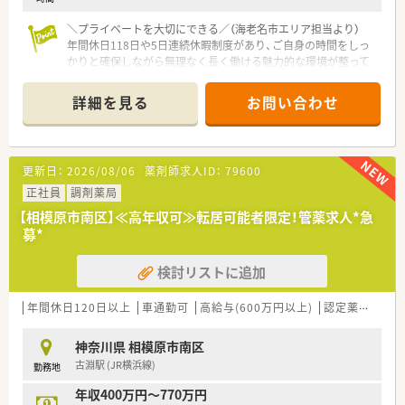
＼プライベートを大切にできる／（海老名市エリア担当より）
年間休日118日や5日連続休暇制度があり、ご自身の時間をしっ
かりと確保しながら無理なく長く働ける魅力的な環境が整って
おりますのでぜひご検討ください。
＊------------------------------------------＊
詳細を見る
お問い合わせ
【店舗情報と応需状況について】
■最寄り駅である海老名駅から徒歩5分という通勤に大変便利な
立地であり、車での通勤も可能で快適なアクセス環境です。
■面対応で1日平均60枚程度の処方箋を応需しており、幅広い疾
更新日：
2026/08/06
薬剤師求人ID：
79600
患に対応しながら地域医療に貢献できるやりがいがあります。
■常時2名から3名の薬剤師が勤務する体制が整えられており、
正社員
調剤薬局
日々の業務を協力しながらスムーズに進めることが可能です。
【相模原市南区】≪高年収可≫転居可能者限定！管薬求人*急
募*
【募集背景と求める人物像について】
■地域に根ざした店舗運営をさらに強化するための欠員補充と
検討リストに追加
して、患者様に寄り添える温かいお人柄の方を募集しておりま
す。
■薬局での経験が2年以上ある方や病院経験が3年以上ある方
年間休日120日以上
車通勤可
高給与(600万円以上)
認定薬剤師取得支援あり
で、ホスピタリティを大切にしてくださる方をお待ちしていま
す。
神奈川県 相模原市南区
■キャリアアップに前向きで、将来的には管理薬剤師や薬局長と
古淵駅 (JR横浜線)
勤務地
して店舗を牽引していきたいという意欲のある方を歓迎しま
す。
年収400万円～770万円