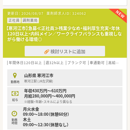
【募集背景と求める人物像について】
更新日：
2026/08/07
薬剤師求人ID：
324062
■将来的な新店舗の開局も見据えた増員募集であり、組織体制を
より強固にするための採用を行っています。
正社員
調剤薬局
■地域医療に貢献したいという意欲を持ち、患者様一人ひとりに
【寒河江市】急募≪正社員≫残業少なめ・福利厚生充実・年休
丁寧に寄り添える優しい方を求めています。
120日以上・内科メイン／ワークライフバランスも重視しな
■経験が浅い方でも学ぶ意欲があれば歓迎しており、協調性を大
がら働ける環境◎
切にしてチームワーク良く働ける方を探しています。
検討リストに追加
【法人特徴について】
■埼玉県・山形県・新潟県に計3店舗を展開しており、それぞれの
地域に根差した堅実な薬局運営を行っています。
年間休日120日以上
週32h以上
ブランク可
車通勤可
高給与(600万円以上)
■社長は元大手調剤薬局の店舗開発責任者であり、ドクターとの
信頼関係を基盤に開局しているため安定感があります。
山形県 寒河江市
■大手チェーンとは異なり風通しが良く、社員の声が届きやすい
寒河江駅 (JR左沢線)
勤務地
環境で、柔軟な店舗作りを実践している法人です。
年収430万円～610万円
【求人情報について】
月給280,000円～400,000円
■年収は経験やスキルを十分に考慮し、600万円以上の提案も可
給与
※経験・年齢・スキルにより異なる
能です◎まずはお気軽にお問い合わせください。
月火水金
■木曜日と日曜日、祝日が定休日となっているため、週ごとの休
09:00～18:00（休憩60分）
みがしっかりと確保できる魅力的な勤務体系です。
木土
■平日は18時まで土曜日は16時半までのシフトとなっており、
勤務
時間
09:00～12:30（休憩なし）
残業がほぼなく、生活リズムも整います◎