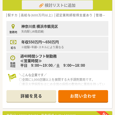
■在宅医療にも積極的取り組んでおり「訪問調剤特化型店舗」を
検討リストに追加
50店舗以上、無菌調剤室は業界最多の51店舗設置しています
■「プラチナくるみん認定企業」「健康経営優良法人2023（大規模
法人部門）認定」等を取得し一人ひとりが働きやすい環境が整備
駅チカ
高給与(600万円以上)
認定薬剤師取得支援あり
管理薬剤師
されています
■充実した研修制度、人事制度、評価制度、キャリア支援制度等
神奈川県 横浜市鶴見区
があるのも特徴です
矢向駅 (JR南武線)
勤務地
年収550万円～650万円
※経験・年齢・スキルにより異なる
給与
週40時間シフト制勤務
≪営業時間≫
勤務
平日 9：00～19：00／土 9：00～18：00
時間
＼こんな企業です／
○全国に1,000店舗以上を展開する大手調剤薬局です。
○東京大学病院をはじめ全国の病院の敷地内に薬局を持ってい
ます。
病診薬連携を強化することで、地域にお住いの患者様に高度な医
詳細を見る
お問い合わせ
療の提供を実現しています。
○全店「同一の機械・システム」を採用しており、且つ処方箋の応
需内容が多岐にわたる（敷地内・病院門前・医療モール・CL門前）
ので、スキルUPしたい方にはお勧めもです。