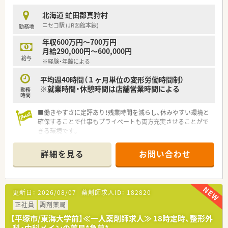
的なスキルアップを支援する制度を設けています。
■地域支援体制加算を取得している店舗であり、これからの時代
北海道 虻田郡真狩村
に求められる高度な薬剤師スキルの向上に努めています。
ニセコ駅 (JR函館本線)
勤務地
■認定薬剤師資格の取得費用や学術大会への参加費用に対して、
会社から手厚い補助を行う支援体制があります。
年収600万円～700万円
月給290,000円～600,000円
【やりがい/おすすめポイント】
給与
※経験・年齢による
■年間休日が127日と非常に多く、有給休暇も取得しやすい風土
があるため、心身ともにゆとりを持って働けます。
平均週40時間（１ヶ月単位の変形労働時間制）
■総合病院の門前薬局として多様な症例に触れることができ、医
※就業時間・休憩時間は店舗営業時間による
勤務
療人としてのスキルアップを日々実感できる環境です。
時間
■半期ごとの面談を通して、自分で定めた目標に対する努力や成
果をしっかりと正当に評価してもらえるやりがいがあります。
■働きやすさに定評あり！残業時間を減らし、休みやすい環境と
確保することで仕事もプライベートも両方充実させることがで
きる環境です。
■各エリアにラウンダーが配置されていることと、互いに応援な
どの協力体制をとることで柔軟なシフト調整が可能となります
詳細を見る
お問い合わせ
（本部で一括スケジュール管理をしております）
■
更新日：
2026/08/07
薬剤師求人ID：
182820
正社員
調剤薬局
【平塚市/東海大学前】≪一人薬剤師求人≫ 18時定時、整形外