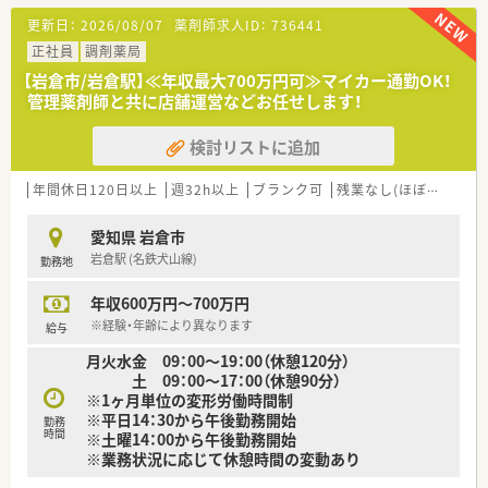
【募集背景と求める人物像について】
更新日：
2026/08/07
薬剤師求人ID：
736441
■現職の管理薬剤師が定年を迎えるため、後任となる方を募集し
ています。
正社員
調剤薬局
■経験を活かし、ご自身のペースで落ち着いて店舗管理を行いた
【岩倉市/岩倉駅】≪年収最大700万円可≫マイカー通勤OK！
い方に最適です。
管理薬剤師と共に店舗運営などお任せします！
■地域に根差した薬局で、患者様と向き合いながら管理業務に挑
戦したい方を歓迎します。
検討リストに追加
【法人特徴について】
■「マニュアルではなく患者さま」を理念に、関東圏で約100店舗
年間休日120日以上
週32h以上
ブランク可
残業なし(ほぼなし含む)
を展開しています。
■薬剤師1人あたりの処方箋枚数を30枚以下に抑え、投薬時間を
愛知県 岩倉市
確保しています。
岩倉駅 (名鉄犬山線)
勤務地
■店舗ごとの裁量が大きく、良い意味で「個人薬局の集合体」と
いう風土です。
年収600万円～700万円
【こんな方が活躍中】
※経験・年齢により異なります
給与
■子育てを終えた方や、産休・育休から復帰した方が多く活躍し
月火水金 09：00～19：00（休憩120分）
ています。
土 09：00～17：00（休憩90分）
■マニュアルに縛られず、患者様との対話を大切にする薬剤師が
※1ヶ月単位の変形労働時間制
揃っています。
※平日14：30から午後勤務開始
勤務
■定年退職後も再雇用制度を利用し、経験を活かして勤務される
時間
※土曜14：00から午後勤務開始
方もいます。
※業務状況に応じて休憩時間の変動あり