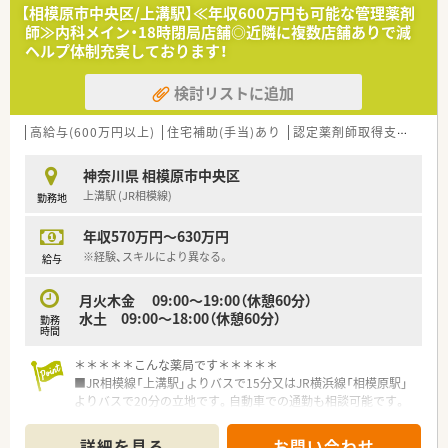
■20代から30代の若手層を中心に、新しい取り組みや組織の変
【相模原市中央区/上溝駅】≪年収600万円も可能な管理薬剤
革に対して前向きに挑戦できる方を求めています。
師≫内科メイン・18時閉局店舗◎近隣に複数店舗ありで減
■実務経験が未経験の方でも意欲があれば相談可能ですので、将
ヘルプ体制充実しております！
来のリーダーを目指したい方はぜひご応募ください。
検討リストに追加
【法人特徴について】
■相模原市内に6店舗を展開し、地域密着型の経営スタイルを貫
きながら在宅医療にも積極的に取り組んでいます。
高給与(600万円以上)
住宅補助(手当)あり
認定薬剤師取得支援あり
■40代の若き2代目代表取締役が経営を牽引しており、更なる成
長に向けて組織変革をスピーディーに推進中です。
神奈川県 相模原市中央区
■店舗間の距離が近く緊密な連携が図れているため、エリア全体
上溝駅 (JR相模線)
勤務地
で支え合いながら地域医療に貢献できる組織です。
年収570万円～630万円
【勤務実態について】
■AI薬歴システムを導入したことで事務作業の効率が劇的に向
※経験、スキルにより異なる。
給与
上し、残業時間の削減と業務負担の改善を実現しました。
■優秀な事務スタッフが多く在籍しており、薬剤師が本来の職能
月火木金 09:00～19:00（休憩60分）
である対人業務に専念できる環境が整っています。
水土 09:00～18:00（休憩60分）
勤務
■休暇制度も充実しており、夏季休暇3日や年末年始6日など、年
時間
間を通してリフレッシュできる機会が豊富にあります。
＊＊＊＊＊こんな薬局です＊＊＊＊＊
■JR相模線「上溝駅」よりバスで15分又はJR横浜線「相模原駅」
よりバスで20分の立地です。自動車での通勤も相談可能です。
■門前のクリニックより内科をメインの応需しております。1日
当たりの枚数は50枚程度です。
詳細を見る
お問い合わせ