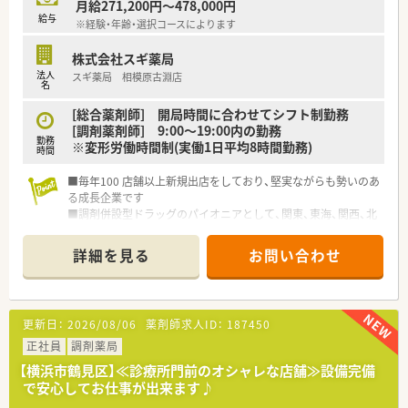
月給271,200円～478,000円
【法人特徴について】
給与
※経験・年齢・選択コースによります
■関東および東海エリアの住宅街を中心に717店舗を展開して
おり、首都圏で業界トップクラスのシェアを誇る安定企業です。
株式会社スギ薬局
■34年連続で成長を続けている実績があり、経営基盤が非常に
法人
スギ薬局 相模原古淵店
強固であるため、長期的に安心して働くことができる環境です。
名
■お客様に集中して本質的なサービスや問題解決に取り組むこ
とを第一としており、個人の売上ノルマなどは設定されていませ
[総合薬剤師] 開局時間に合わせてシフト制勤務
ん。
[調剤薬剤師] 9:00～19:00内の勤務
勤務
※変形労働時間制(実働1日平均8時間勤務)
時間
■毎年100 店舗以上新規出店をしており、堅実ながらも勢いのあ
る成長企業です
■調剤併設型ドラッグのパイオニアとして、関東、東海、関西、北
陸・信州を中心に約1,700店舗以上を展開しています
■研修制度は様々なプランがあり、集合研修だけでなく任意で受
詳細を見る
お問い合わせ
講可能な研修も幅広く用意されています
■店舗で活躍する従業員、社外で活躍する従業員、将来経営幹部
となる従業員など、薬剤師として様々な活躍ができるフィールド
を用意されています
更新日：
2026/08/06
薬剤師求人ID：
187450
■総合薬剤師・調剤薬剤師（土日休み・19時までの勤務）どちらか
の働き方を選択できます
正社員
調剤薬局
■調剤併設型だけでなく「医療モール・クリニック併設店舗」「敷
【横浜市鶴見区】≪診療所門前のオシャレな店舗≫設備完備
地内薬局」「訪問調剤特化型店舗」など様々な店舗を運営してい
で安心してお仕事が出来ます♪
ます