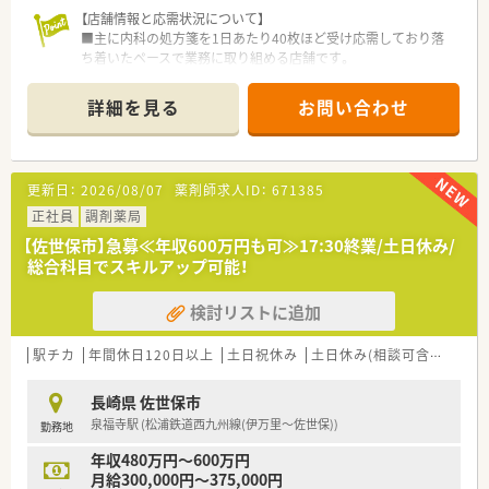
【店舗情報と応需状況について】
■主に内科の処方箋を1日あたり40枚ほど受け応需しており落
ち着いたペースで業務に取り組める店舗です。
■処方箋の受付枚数が安定しているため無理のないペースで患
者さま一人ひとり丁寧な対応が可能です。
詳細を見る
お問い合わせ
■投薬業務は基本的にお一人で担当いただく体制となっており
ご自身のペースを保ちながら勤務できます。
【想定される業務内容】
更新日：
2026/08/07
薬剤師求人ID：
671385
■主に内科領域の処方箋に基づいた調剤業務や服薬指導および
薬歴管理の業務全般をご担当いただきます。
正社員
調剤薬局
■最新のICTシステムを活用しながら安全かつ正確に調剤と監査
【佐世保市】急募≪年収600万円も可≫17:30終業/土日休み/
の作業を進めていただくお仕事です。
総合科目でスキルアップ可能！
■患者さまの生活の質を考慮した丁寧な服薬指導やコミュニケ
ーションを大切にして対応していただきます。
検討リストに追加
【職場環境と雰囲気】
■機械化が進んでいるため一人調剤の環境であっても焦ること
駅チカ
年間休日120日以上
土日祝休み
土日休み(相談可含む)
週3
なく業務に集中できる体制が整っています。
■近隣店舗とのネットワークが構築されており万が一の調剤過
長崎県 佐世保市
誤防止や在庫不足の際も相互に手厚くサポートします。
泉福寺駅 (松浦鉄道西九州線(伊万里～佐世保))
勤務地
■風通しの良い社風であり社員同士が互いを尊重し合いながら
協力して業務を行える心地よい職場環境です。
年収480万円～600万円
月給300,000円～375,000円