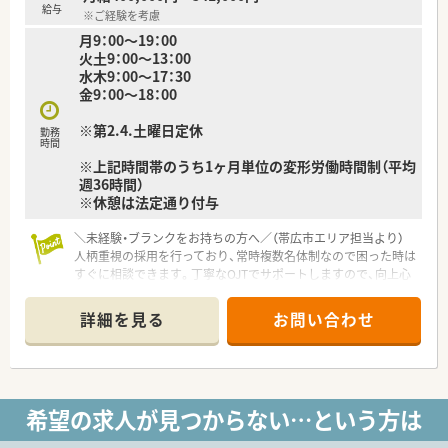
■事務スタッフ1名もチームの一員として支えてくれており、店
給与
※ご経験を考慮
舗全体で協力して患者様をお迎えするアットホームな雰囲気で
月9：00～19：00
す。
火土9：00～13：00
■ベテランから若手まで幅広い層が活躍できる土壌があり、困っ
水木9：00～17：30
たことがあればすぐに相談できる風通しの良さが自慢です。
金9：00～18：00
【こんな方にオススメ】
※第2.4.土曜日定休
■帯広市周辺で腰を据えて長く働きたいと考えている方や、地域
勤務
時間
密着型の店舗で患者様と深い信頼関係を築きたい方に最適で
※上記時間帯のうち1ヶ月単位の変形労働時間制（平均
す。
週36時間）
■在宅医療の実績がある薬局で、これから本格的に在宅スキルを
※休憩は法定通り付与
身につけたいと考えている意欲的な薬剤師の方におすすめで
す。
＼未経験・ブランクをお持ちの方へ／（帯広市エリア担当より）
■常に複数名体制で働ける環境を重視し、精神的なゆとりを持ち
人柄重視の採用を行っており、常時複数名体制なので困った時は
ながら丁寧な服薬指導を行いたい方にぴったりの職場です。
すぐに相談できます。丁寧なOJTでサポートしますので、向上心
を持って前向きに学びたい方をお待ちしています。
＊------------------------------------------＊
詳細を見る
お問い合わせ
【店舗情報と応需状況について】
■JR根室本線の柏林台駅から徒歩20分ほどの場所に位置してお
り、お車での通勤も非常に便利な立地の調剤薬局です。
■主な応需科目は内科と循環器科で、処方箋枚数は1日平均45枚
となっており、じっくりと患者様に向き合える環境です。
希望の求人が見つからない…という方は
■薬剤師は常勤3名とパート2名が在籍し、常に2名体制を維持し
ているため、業務過多にならず安心して勤務いただけます。