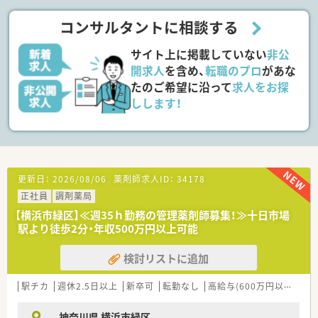
【法人特徴について】
コンサルタントに相談する
■北海道帯広市に本社を構え、地元に根差した薬局経営を通じて
地域の皆様に長く愛されることを目標としている法人です。
サイト上に掲載していない
非公
■既存の店舗を引き継ぎながら安定した経営を続けており、地域
住民の健康を支えるインフラとしての役割を担っています。
開求人
を含め、
転職のプロ
があな
■外来調剤のみならず、施設調剤や居宅訪問といった在宅業務に
たのご希望に沿って
求人をお探
も積極的に取り組むことで事業の多角化を図っています。
しします！
【職場環境と雰囲気】
■男性3名、女性2名の薬剤師がバランスよく在籍しており、性別
を問わずお互いを尊重し合いながら働ける温かな職場です。
■事務スタッフ1名もチームの一員として支えてくれており、店
舗全体で協力して患者様をお迎えするアットホームな雰囲気で
更新日：
2026/08/06
薬剤師求人ID：
34178
す。
正社員
調剤薬局
■ベテランから若手まで幅広い層が活躍できる土壌があり、困っ
たことがあればすぐに相談できる風通しの良さが自慢です。
【横浜市緑区】≪週35ｈ勤務の管理薬剤師募集！≫十日市場
駅より徒歩2分・年収500万円以上可能
【こんな方にオススメ】
■帯広市周辺で腰を据えて長く働きたいと考えている方や、地域
検討リストに追加
密着型の店舗で患者様と深い信頼関係を築きたい方に最適で
す。
■在宅医療の実績がある薬局で、これから本格的に在宅スキルを
駅チカ
週休2.5日以上
新卒可
転勤なし
高給与(600万円以上)
認
身につけたいと考えている意欲的な薬剤師の方におすすめで
す。
神奈川県 横浜市緑区