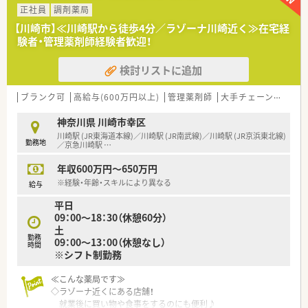
顔見知りの方も出来るので、コミュニケーションを大切にして
正社員
調剤薬局
います。
【川崎市】≪川崎駅から徒歩4分／ラゾーナ川崎近く≫在宅経
◇幅広い年齢層が活躍している薬局！
験者・管理薬剤師経験者歓迎！
検討リストに追加
ブランク可
高給与(600万円以上)
管理薬剤師
大手チェーン以外
神奈川県 川崎市幸区
川崎駅 (JR東海道本線)／川崎駅 (JR南武線)／川崎駅 (JR京浜東北線)
勤務地
／京急川崎駅
…
年収600万円～650万円
※経験・年齢・スキルにより異なる
給与
平日
09：00～18：30（休憩60分）
土
勤務
09：00～13：00（休憩なし）
時間
※シフト制勤務
≪こんな薬局です≫
◇ラゾーナ近くにある店舗！
就業後に買い物や食事をするのにも便利♪