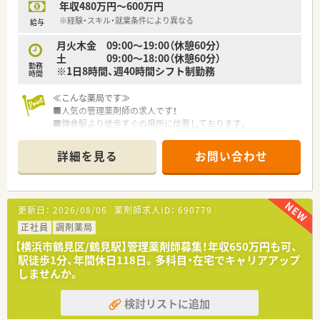
年収480万円～600万円
※経験・スキル・就業条件により異なる
給与
月火木金 09:00～19:00（休憩60分）
土 09:00～18:00（休憩60分）
勤務
※1日8時間、週40時間シフト制勤務
時間
≪こんな薬局です≫
■人気の管理薬剤師の求人です！
■鎌倉駅より徒歩すぐの場所に位置しております。
■内科・整形外科・皮膚科・耳鼻科・眼科を中心に応需しておりま
す。
詳細を見る
お問い合わせ
■シフト制を設けているため、残業なくメリハリ勤務が叶いま
す。
≪こんな企業です≫
更新日：
2026/08/06
薬剤師求人ID：
690779
■昭和31年に創業して以来、湘南エリアを中心にドラッグスト
アを展開しております。
正社員
調剤薬局
■本社を構えている藤沢地区を中心に店舗展開しており、隣接の
【横浜市鶴見区/鶴見駅】管理薬剤師募集！年収650万円も可、
湘南エリア、東京を含めて20店舗以上を運営しております。
駅徒歩1分、年間休日118日。多科目・在宅でキャリアアップ
調剤併設店は十数店舗展開中です！
しませんか。
■「湘南」の地を軸に、薬局を単にお薬を販売する場所と考える
のではなく、
検討リストに追加
お客さまの健康で美しい暮らしをサポートさせていただく場
所と考え、店舗展開しております。