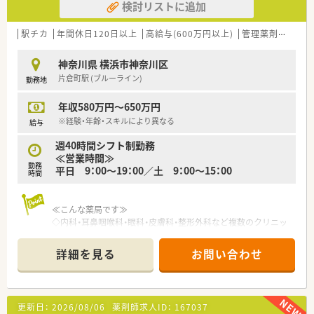
検討リストに追加
駅チカ
年間休日120日以上
高給与(600万円以上)
管理薬剤師
シフ
神奈川県 横浜市神奈川区
片倉町駅 (ブルーライン)
勤務地
年収580万円～650万円
※経験・年齢・スキルにより異なる
給与
週40時間シフト制勤務
≪営業時間≫
勤務
平日 9：00～19：00／土 9：00～15：00
時間
≪こんな薬局です≫
◇内科・耳鼻咽喉科・眼科・皮膚科・整形外科など複数のクリニッ
クが入った
ビルにある調剤薬局です。
詳細を見る
お問い合わせ
また、駅から近いこともあり幅広く処方せんを受けています。
◇店舗内は待合・調剤室共に広々としているため動線が確保され
ています。
◇近隣にお住まいの方が利用されているため、患者様はリピータ
更新日：
2026/08/06
薬剤師求人ID：
167037
ーばかり。