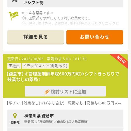
時間
※シフト制
≪こんな薬局です≫
◇町田駅近くの新しくてきれいな薬局です。
◇小児科、整形外科、泌尿器科、脳外科等が入ったクリニックビ
ルの１階にあります。
詳細を見る
お問い合わせ
更新日：
2026/08/06
薬剤師求人ID：
181130
正社員
ドラッグストア(調剤あり)
【鎌倉市】≪管理薬剤師年収600万円可≫シフトきっちりで
残業なしの薬局！
検討リストに追加
駅チカ
残業なし(ほぼなし含む)
転勤なし
高給与(600万円以上)
管
神奈川県 鎌倉市
鎌倉駅 (JR横須賀線)／鎌倉駅 (江ノ島電鉄線)
勤務地