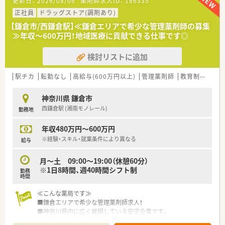
更新日：
2026/08/06
薬剤師求人ID：
186335
○長期就業＆自己研讃を続ける事で給与があがる仕組みになっ
ており、将来的に高年収も狙う事が出来ます。
正社員
ドラッグストア(調剤あり)
○インターネットを使って処方薬の飲み方を遠隔指導する「オン
【鎌倉市/西鎌倉駅】≪鎌倉エリアで希少な管理薬剤師の募集
ライン服薬指導」、今後も病院の「敷地内薬局」の推進、女性客の
≫年収～600万円！地域医療に貢献できる仕事です◎
取り込みを狙う店舗でデザインの一新。
M&Aによる店舗拡大と業界のリーディングカンパニーとして成
検討リストに追加
長を続けています。
○どの店舗も、最新システムが整っています！
駅チカ
転勤なし
高給与(600万円以上)
管理薬剤師
教育制度あり
＼福利厚生／
〇「社員第一主義」を掲げている同社では、福利厚生面が手厚く
神奈川県 鎌倉市
年間休日120日以上、「連続休暇制度（年に1回、最大9連休を取得
西鎌倉駅 (湘南モノレール)
勤務地
できる制度）」等
プライベートも充実出来る様にワークライフバランスを後押し
年収480万円～600万円
してくれる制度が充実しています。
〇社員割引制度、財形貯蓄制度、スポーツジム優待等が受けられ
※経験・スキル・就業条件により異なる
給与
る他、提携の保養施設は全国に40ヵ所あります。
〇産休・育休・時短勤務者2,097人以上等、どれも業界トップクラ
月～土 09:00～19:00（休憩60分）
スの実績!
※1日8時間、週40時間シフト制
勤務
産休、育休取得はもちろんのこと、育児短時間勤務制度を実施
時間
育児休業より復帰後、1日最大2時間短縮して勤務できる制度で
す。
≪こんな薬局です≫
法律では3歳までですが、同社では小学校就学時までの期間利用
■鎌倉エリアで希少な管理薬剤師求人！
可能♪
■神奈川県内に広く展開している安定企業です。
■西鎌倉駅から徒歩1分で通勤至便！