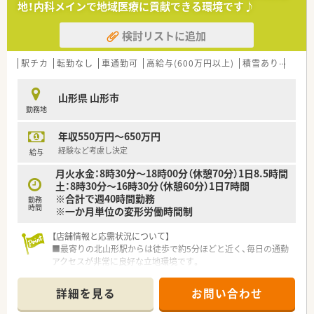
地！内科メインで地域医療に貢献できる環境です♪
検討リストに追加
駅チカ
転勤なし
車通勤可
高給与(600万円以上)
積雪あり
新幹
山形県 山形市
勤務地
年収550万円～650万円
経験など考慮し決定
給与
月火水金：8時30分～18時00分（休憩70分）1日8.5時間
土：8時30分～16時30分（休憩60分）1日7時間
※合計で週40時間勤務
勤務
時間
※一か月単位の変形労働時間制
【店舗情報と応需状況について】
■最寄りの北山形駅からは徒歩で約5分ほどと近く、毎日の通勤
アクセスが非常に良好な立地環境です。
■近隣の城北すずき内科クリニックより、内科の処方箋を1日50
枚前後コンスタントに応需しています。
詳細を見る
お問い合わせ
■薬剤師は常勤1名とパート1名、事務2名の体制で、連携を取り
ながらスムーズに業務を行っています。