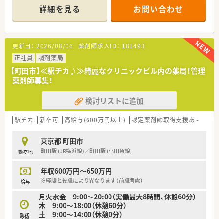
■近隣クリニックから複数科目を応需しており、スキルアップが
詳細を見る
お問い合わせ
望める環境です。
■ご経歴・ご経験次第で～600万円相談可能です。
■調剤研修やOTC販売セミナー等研修制度が充実しておりま
す。
更新日：
2026/08/06
薬剤師求人ID：
181493
■社員購入割引制度などの福利厚生あり！
正社員
調剤薬局
≪こんな企業です≫
【町田市】≪駅チカ♪≫綺麗なクリニックビル内の薬局！管理
■昭和31年に創業して以来、湘南エリアを中心にドラッグスト
薬剤師募集！
アを展開しております。
■本社を構えている藤沢地区を中心に店舗展開しており、隣接の
検討リストに追加
湘南エリア、東京を含めて20店舗以上を運営しております。
調剤併設店は十数店舗展開中です！
■「湘南」の地を軸に、薬局を単にお薬を販売する場所と考える
駅チカ
新卒可
高給与(600万円以上)
認定薬剤師取得支援あり
管
のではなく、
お客さまの健康で美しい暮らしをサポートさせていただく場
東京都 町田市
所と考え、店舗展開しております。
町田駅 (JR横浜線)／町田駅 (小田急線)
勤務地
■教育研修については、全薬剤師・調剤スタッフを対象に毎月1
回程度開催。
年収600万円～650万円
調剤業務全般を向上させるための意見交換や提案、新薬につい
ての勉強会、急性期疾患に対応する医学知識の習得、
※経験と役職により異なります（前職考慮）
給与
ドクターを招いての処方解説、新しい保険制度のもとでの在宅
月火水金 9:00～20:00（実働最大8時間、休憩60分）
医療など、時期を鑑みてタイムリーな内容で進められます。
木 9:00～18:00（休憩60分）
■産前産後休暇、育児求職制度取得実績が多数あり、復職後、短
土 9:00～14:00（休憩0分）
勤務
時間勤務にて就業されている方も多くいらっしゃいます。