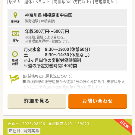
駅チカ
週休2.5日以上
高給与(600万円以上)
管理薬剤師
教育制度
神奈川県 相模原市中央区
淵野辺駅 (JR横浜線)
勤務地
年収500万円～600万円
※経験、役職により異なる。
給与
※管理薬剤師の年収目安です。
月火水金 8:30～19:00（休憩60分）
土 8:30～14:30（休憩なし）
※1ヶ月単位の変形労働時間制
勤務
時間
※週の所定労働時間：40時間
【店舗情報と応需状況について】
■JR横浜線の淵野辺駅から徒歩3分の好立地にあり、皮膚科をメ
インに1日平均180～230枚の処方箋を応需しています。
■現場では常勤薬剤師3名とパート3名が在籍しており、常に4名
体制を敷くことで迅速かつ丁寧な調剤を行っています。
詳細を見る
お問い合わせ
■皮膚科中心の応需内容であるため、専門性の高い服薬指導スキ
ルを効率的に磨きながら成長できる環境が整っています。
【募集背景と求める人物像について】
更新日：
2026/08/06
薬剤師求人ID：
189023
■現在は取締役が管理薬剤師を兼務しているため、次世代の運営
を担う管理薬剤師候補を1名限定で急募しています。
正社員
調剤薬局