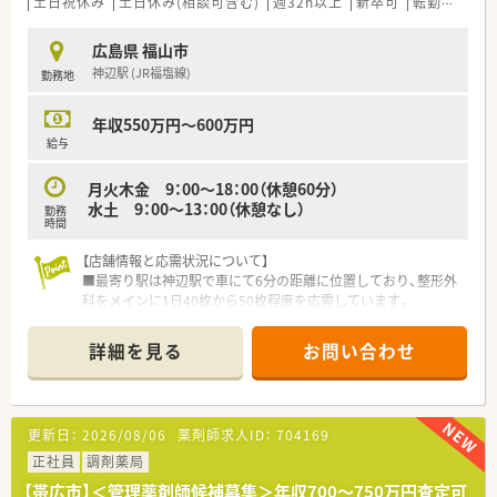
土日祝休み
土日休み(相談可含む)
週32h以上
新卒可
転勤なし
■近隣の医療機関と密に連携を取っており、疑義照会や情報共有
がスムーズに行える環境です。
広島県 福山市
■地域密着型の経営方針で、患者様一人ひとりと顔の見える関係
神辺駅 (JR福塩線)
勤務地
性を築くことを大切にします。
【求人情報について】
年収550万円～600万円
■年収は最低550万円からのスタートとなり、ご経験次第で600
給与
万円以上も相談可能です。
■賞与は年3回支給される実績があり、日々の頑張りがしっかり
月火木金 9：00～18：00（休憩60分）
と収入に反映される仕組みです。
水土 9：00～13：00（休憩なし）
勤務
■資格手当や管理薬剤師手当など、職能に応じた手当が充実して
時間
おり安定した収入が得られます。
【店舗情報と応需状況について】
■最寄り駅は神辺駅で車にて6分の距離に位置しており、整形外
科をメインに1日40枚から50枚程度を応需しています。
■薬剤師は常勤1名とパート1名の体制で運営されており、地域
で人気の整形外科門前として安定した枚数があります。
詳細を見る
お問い合わせ
■施設調剤にも注力しており現在は約50名分に対応中で、2026
年にはさらに受け入れ施設が増える予定です。
【募集背景と求める人物像について】
更新日：
2026/08/06
薬剤師求人ID：
704169
■今後の駅家から神辺ラインでの新規出店を計画しており、将来
的に管理薬剤師を任せられる方を急募しています。
正社員
調剤薬局
■経験者の方を対象とした募集となっており、新しい環境で自身
【帯広市】＜管理薬剤師候補募集＞年収700～750万円査定可