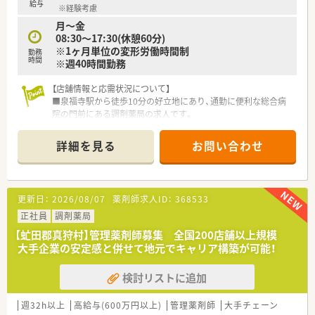
給与
※経験考慮
月～金
08:30～17:30(休憩60分)
※1ヶ月単位の変形労働時間制
勤務
時間
※週40時間勤務
【店舗情報と応需状況について】
■泉福寺駅から徒歩10分の好立地にあり、通勤に便利な総合病
院の門前にある調剤薬局の求人です。
■処方箋は総合科目を1日平均30枚ほど応需しており、幅広い知
識を身につけられる環境が整っています。
詳細を見る
お問い合わせ
■現在は薬剤師3名と事務員3名の充実した人員体制で、協力し
ながら日々の業務に対応しております。
【法人特徴について】
更新日：
2026/08/07
薬剤師求人ID：
368533
■九州地方を中心に全国で約100店舗以上の調剤薬局を展開し、
地域に密着した医療を提供しています。
正社員
調剤薬局
■調剤薬局事業だけでなく、医薬品や介護用品の販売など、幅広
【虻田郡真狩村】管理薬剤師募集 全国200店舗以上規模
いヘルスケア事業を展開する安定企業です。
大手企業の安定感と併せて地元でキャリア構築が可能！
■新規開局や事業承継を積極的に行いながらも、地域に根付いた
温かみのある薬局経営を大切にしています。
検討リストに追加
【こんな取り組みをしています】
■週に1回の薬剤師会研修や年に1回の社内学術研修など、継続
週32h以上
高給与(600万円以上)
管理薬剤師
大手チェーン