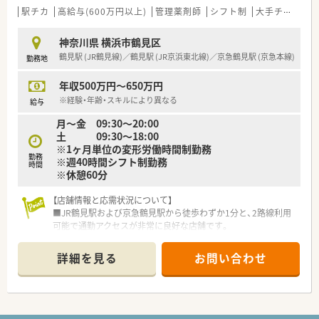
■教育研修については、全薬剤師・調剤スタッフを対象に毎月1
駅チカ
高給与(600万円以上)
管理薬剤師
シフト制
大手チェーン以外
回程度開催。
調剤業務全般を向上させるための意見交換や提案、新薬につい
神奈川県 横浜市鶴見区
ての勉強会、急性期疾患に対応する医学知識の習得、
鶴見駅 (JR鶴見線)／鶴見駅 (JR京浜東北線)／京急鶴見駅 (京急本線)
勤務地
ドクターを招いての処方解説、新しい保険制度のもとでの在宅
医療など、時期を鑑みてタイムリーな内容で進められます。
年収500万円～650万円
■産前産後休暇、育児求職制度取得実績が多数あり、復職後、短
時間勤務にて就業されている方も多くいらっしゃいます。
※経験・年齢・スキルにより異なる
給与
月～金 09:30～20:00
土 09:30～18:00
※1ヶ月単位の変形労働時間制勤務
勤務
※週40時間シフト制勤務
時間
※休憩60分
【店舗情報と応需状況について】
■JR鶴見駅および京急鶴見駅から徒歩わずか1分と、2路線利用
可能で通勤アクセスが非常に良好な店舗です。
■応需科目は眼科、耳鼻科、透析、精神科、心療内科と多岐にわた
り、幅広い処方箋対応スキルが身につきます。
詳細を見る
お問い合わせ
■月間処方箋枚数は約2,200枚で、常勤薬剤師2名、パート薬剤師
数名、事務スタッフ複数名で運営しています。
【法人特徴について】
■北九州市に本社を構え、全国に調剤薬局100店舗以上を含む