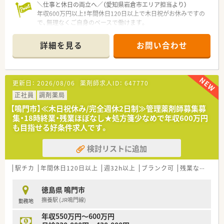
＼仕事と休日の両立へ／（愛知県岩倉市エリア担当より）
年収600万円以上！年間休日120日以上で木日祝がお休みですの
で、無理なくご自身のペースで働けます。
【店舗情報と応需状況について】
詳細を見る
お問い合わせ
■最寄り駅の岩倉駅から車で5分ほどの距離に位置しており、車
通勤も可能なため快適に通うことができる環境です。
■小児科をメインに応需しており、処方箋枚数は閑散期で1日50
枚、繁忙期で1日100枚程度を想定しています。
更新日：
2026/08/06
薬剤師求人ID：
647770
■薬剤師1名、事務員2名の体制で、少人数ながらも和気藹々とし
た雰囲気の中で協力し合いながら業務を進めます。
正社員
調剤薬局
【鳴門市】≪木日祝休み/完全週休2日制≫管理薬剤師募集募
【求人情報について】
集・18時終業・残業ほぼなし★処方箋少なめで年収600万円
■年収は600万円から700万円を想定しており、これまでのご経
も目指せる好条件求人です。
験や年齢をしっかりと考慮して決定される予定です。
■週休2日制で木曜、日曜、祝日が休日となり、年間休日120日以
検討リストに追加
上とプライベートの時間を十分に確保できます。
■在宅対応の予定はなく、外来業務に集中できる環境です。
駅チカ
年間休日120日以上
週32h以上
ブランク可
残業なし(ほぼなし含む)
【想定されるキャリアイメージ】
■店舗の運営に関するシフト管理や経営数字の管理などを通じ
徳島県 鳴門市
て、マネジメントスキルを実践的に磨くことが可能です。
撫養駅 (JR鳴門線)
勤務地
■在宅医療の新規開拓や多職種連携を経験することで、今後の地
域医療に不可欠な専門性をしっかりと身につけられます。
年収550万円～600万円
■認定薬剤師の取得費用負担や研修参加の業務扱いなど、会社か