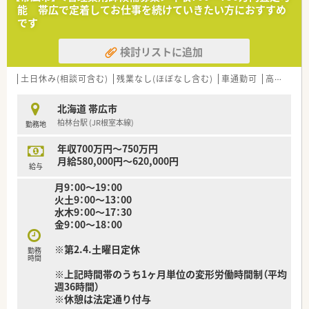
のスキルを試したい意欲的な方を求めています。
能 帯広で定着してお仕事を続けていきたい方におすすめ
■20代のバイタリティ溢れる担当者と共に、地域医療を支える
です
組織を創り上げていく柔軟な人材を歓迎します。
検討リストに追加
【法人特徴について】
■広島県福山市を拠点に地域密着型の運営を続けており、整形外
科の処方箋応需を中心に在宅医療も展開しています。
土日休み(相談可含む)
残業なし(ほぼなし含む)
車通勤可
高給与(600万円以上)
■施設調剤による集中率の分散を図るなど経営の安定化に努め、
最新機器の導入による効率化も推進しています。
北海道 帯広市
■平成15年に設立された比較的若い組織であり、現場の意見を
柏林台駅 (JR根室本線)
勤務地
取り入れながら柔軟に成長を続けている法人です。
年収700万円～750万円
【求人情報について】
月給580,000円～620,000円
■想定年収は550万円から600万円の高水準となっており、これ
給与
までのご経験をしっかりと給与に反映します。
月9：00～19：00
■勤務薬剤師としてのスタートですが新規店舗の展開を見据え
火土9：00～13：00
ているため、キャリアアップを目指す方に最適です。
水木9：00～17：30
■社会保険の完備はもちろんのこと無料駐車場も用意されてお
金9：00～18：00
り、福山市内から車で快適に通勤いただけます。
※第2.4.土曜日定休
勤務
時間
※上記時間帯のうち1ヶ月単位の変形労働時間制（平均
週36時間）
※休憩は法定通り付与