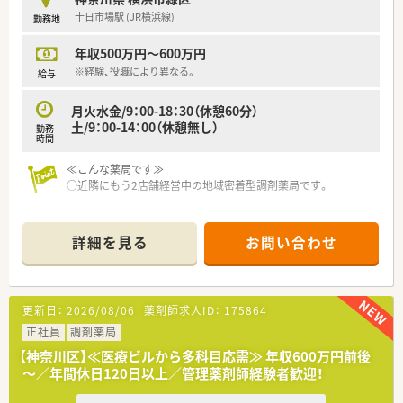
■常に複数名体制で働ける環境を重視し、精神的なゆとりを持ち
十日市場駅 (JR横浜線)
勤務地
ながら丁寧な服薬指導を行いたい方にぴったりの職場です。
年収500万円～600万円
※経験、役職により異なる。
給与
月火水金/9：00-18：30（休憩60分）
土/9：00-14：00（休憩無し）
勤務
時間
≪こんな薬局です≫
○近隣にもう2店舗経営中の地域密着型調剤薬局です。
詳細を見る
お問い合わせ
更新日：
2026/08/06
薬剤師求人ID：
175864
正社員
調剤薬局
【神奈川区】≪医療ビルから多科目応需≫ 年収600万円前後
～／年間休日120日以上／管理薬剤師経験者歓迎！