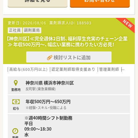
■内装のリニューアルを行っており、ベージュを基調とした明る
い店内です。電話ボックス型のプライバシーに配慮した環境で
服薬指導を行っております。周囲を気にせず相談がしやすいと
患者様から好評をいただいており、薬剤師自身もじっくりと患者
更新日：
2026/08/06
薬剤師求人ID：
188503
様と向き合うことができます。
正社員
調剤薬局
＊＊＊＊＊こんな会社です＊＊＊＊＊
【神奈川区】≪完全週休2日制、福利厚生充実のチェーン企業
≪会社概要≫
≫ 年収500万円～、幅広い業務に携わりたい方必見！
■神奈川・東京都を中心に29店舗展開している会社です。
■薬局事業を中心に新薬開発、治験支援事業、薬剤師職業紹介事
検討リストに追加
業など、総合的な医療事業を展開しています。
■「患者・医師・薬局が三位一体となった医療環境づくり」を理念
に、
高給与(600万円以上)
認定薬剤師取得支援あり
管理薬剤師
教育制
薬局事業、在宅医療事業、治験支援事業など、医療関連事業を
幅広く手掛けている企業です。
神奈川県 横浜市神奈川区
≪成長できる環境≫
反町駅 (東急東横線)
勤務地
■在宅栄養管理に対応可能な設備を有する大型高機能薬局や、代
替医療を取り入れた
年収500万円～650万円
健康管理方法を提案する薬局など、地域のニーズに適応した薬
局展開を行っています。
※経験・スキル・役職による
給与
それぞれが地域の患者様の薬物治療をサポートし、健康を支援
※週40時間シフト制勤務
する事業に取り組んでいます。
平日
■外来対応だけでなく、全ての店舗で在宅医療に対応していま
09:00～18:30
す。医師との往診同行や
水
クリーンベンチを使用した抗がん剤製剤業務などを通し、臨床
勤務