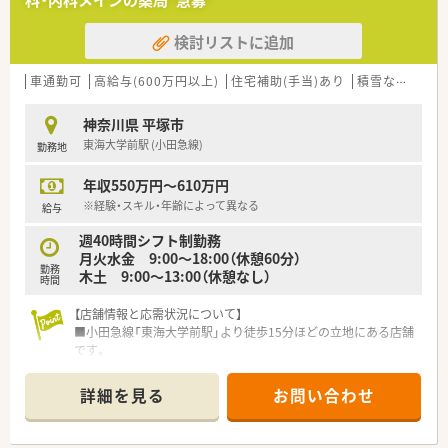
科・内科メインの薬局*急募*
検討リストに追加
車通勤可
高給与(600万円以上)
住宅補助(手当)あり
積雪なし
管理
神奈川県 平塚市
東海大学前駅 (小田急線)
勤務地
年収550万円～610万円
※経験・スキル・年齢によって異なる
給与
週40時間シフト制勤務
月火水金 9:00～18:00（休憩60分）
勤務
木土 9:00～13:00（休憩なし）
時間
【店舗情報と応需状況について】
■小田急線「東海大学前駅」より徒歩15分ほどの立地にある店舗
です。
■整形外科とリハビリテーション科をメインに応需し、1日約30
枚と落ち着いています。
詳細を見る
お問い合わせ
■現在は30代男性薬剤師1名と事務員1名が在籍している体制で
す。