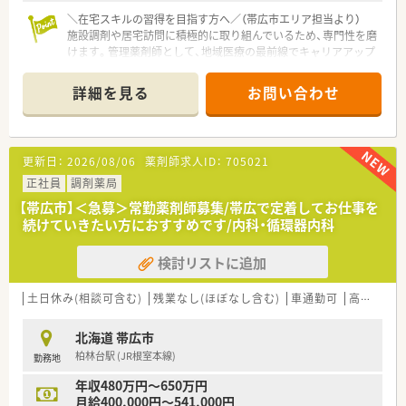
＼在宅スキルの習得を目指す方へ／（帯広市エリア担当より）
施設調剤や居宅訪問に積極的に取り組んでいるため、専門性を磨
けます。管理薬剤師として、地域医療の最前線でキャリアアップ
を目指したい意欲的な方を全力で応援します。
＊------------------------------------------＊
詳細を見る
お問い合わせ
【店舗情報と応需状況について】
■JR根室本線の柏林台駅から徒歩20分ほどの場所に位置してお
り、お車での通勤も非常に便利な立地の調剤薬局です。
■主な応需科目は内科と循環器科で、処方箋枚数は1日平均45枚
更新日：
2026/08/06
薬剤師求人ID：
705021
となっており、じっくりと患者様に向き合える環境です。
■薬剤師は常勤3名とパート2名が在籍し、常に2名体制を維持し
正社員
調剤薬局
ているため、業務過多にならず安心して勤務いただけます。
【帯広市】＜急募＞常勤薬剤師募集/帯広で定着してお仕事を
続けていきたい方におすすめです/内科・循環器内科
【法人特徴について】
■北海道帯広市に本社を構え、地元に根差した薬局経営を通じて
検討リストに追加
地域の皆様に長く愛されることを目標としている法人です。
■既存の店舗を引き継ぎながら安定した経営を続けており、地域
住民の健康を支えるインフラとしての役割を担っています。
土日休み(相談可含む)
残業なし(ほぼなし含む)
車通勤可
高給与(600万円以上)
■外来調剤のみならず、施設調剤や居宅訪問といった在宅業務に
も積極的に取り組むことで事業の多角化を図っています。
北海道 帯広市
柏林台駅 (JR根室本線)
勤務地
【職場環境と雰囲気】
■男性3名、女性2名の薬剤師がバランスよく在籍しており、性別
年収480万円～650万円
を問わずお互いを尊重し合いながら働ける温かな職場です。
月給400,000円～541,000円