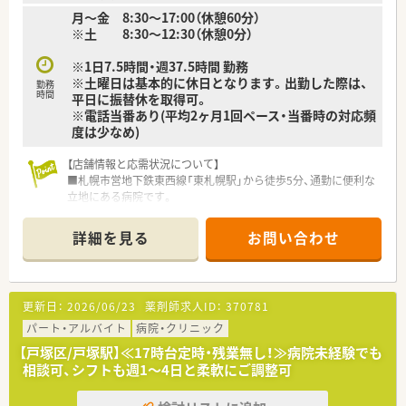
月～金 8:30～17:00（休憩60分）
※土 8:30～12:30（休憩0分）
※1日7.5時間・週37.5時間 勤務
※土曜日は基本的に休日となります。出勤した際は、
勤務
時間
平日に振替休を取得可。
※電話当番あり(平均2ヶ月1回ペース・当番時の対応頻
度は少なめ)
【店舗情報と応需状況について】
■札幌市営地下鉄東西線「東札幌駅」から徒歩5分、通勤に便利な
立地にある病院です。
■がん医療から終末期医療まで幅広く対応しており、専門性の高
い業務に関われます。
詳細を見る
お問い合わせ
■薬剤師は常勤12名体制で、チーム医療の一員として患者様の
ケアにあたっています。
【やりがい/おすすめポイント】
更新日：
2026/06/23
薬剤師求人ID：
370781
■悪性腫瘍の専門病院として、抗がん剤の混注から緩和ケアまで
幅広い薬物療法に携わり、薬剤師としての総合力を高めることが
パート・アルバイト
病院・クリニック
できます！
【戸塚区/戸塚駅】≪17時台定時・残業無し！≫病院未経験でも
■20代から30代の若手が中心となって活躍しており、面倒見の
相談可、シフトも週1～4日と柔軟にご調整可
良い先輩たちとチームワークを大切にしながら業務に取り組め
る環境です☆