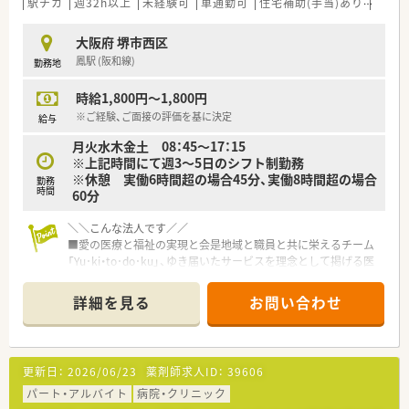
駅チカ
週32h以上
未経験可
車通勤可
住宅補助(手当)あり
教育
大阪府 堺市西区
鳳駅 (阪和線)
勤務地
時給1,800円～1,800円
※ご経験、ご面接の評価を基に決定
給与
月火水木金土 08：45～17：15
※上記時間にて週3～5日のシフト制勤務
※休憩 実働6時間超の場合45分、実働8時間超の場合
勤務
時間
60分
＼＼こんな法人です／／
■愛の医療と福祉の実現と会是地域と職員と共に栄えるチーム
「Yu･ki・to･do･ku」、ゆき届いたサービスを理念として掲げる医
療法人です。
■堺市～大阪南部に展開する医療法人で、昭和30年に開設され
詳細を見る
お問い合わせ
て以来、「愛の医療と福祉の実現」を基本理念とし、地域の皆さん
に「最高の医療を提供する」ために、「Excellent Hospital（最高の
病院）」を目指しております。
■救急医療、高度医療など、質の高い医療を提供しております。
更新日：
2026/06/23
薬剤師求人ID：
39606
■医療法人として定期的に新卒採用を行っているため、若い方も
たくさんおられる職場です。
パート・アルバイト
病院・クリニック