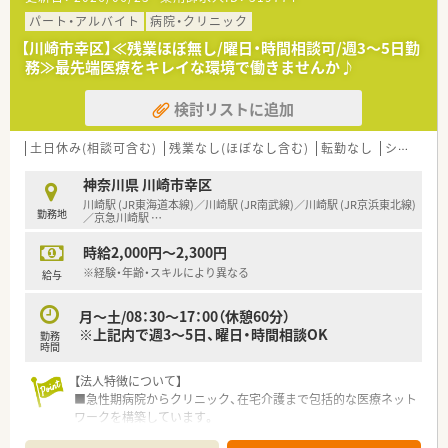
【募集背景と求める人物像について】
■組織の再生プランに伴い欠員が発生したため、すぐにでも力を
パート・アルバイト
病院・クリニック
貸していただける意欲的な薬剤師の方を急募で募集しておりま
【川崎市幸区】≪残業ほぼ無し/曜日・時間相談可/週3～5日勤
す。
務≫最先端医療をキレイな環境で働きませんか♪
■病院での勤務経験は問いませんので、調剤経験が1年以上あ
り、新しい環境で一から学びたいという前向きな方を求めていま
検討リストに追加
す。
■定年が65歳までと長く設定されているため、地域に根ざした
医療機関で腰を据えて長く活躍したいと考える方を歓迎いたし
土日休み(相談可含む)
残業なし(ほぼなし含む)
転勤なし
シフト制
ます。
神奈川県 川崎市幸区
【想定される業務内容】
川崎駅 (JR東海道本線)／川崎駅 (JR南武線)／川崎駅 (JR京浜東北線)
勤務地
■入院調剤や監査をメインに、1日120件ほどの外来服薬指導な
／京急川崎駅
…
ど、院内処方100％に近い環境で幅広い業務を担当いただきま
時給2,000円～2,300円
す。
■病棟業務や混注業務、IVHの調剤といった病院ならではの業務
※経験・年齢・スキルにより異なる
給与
にも携われるため、薬剤師としての専門性を高めることができま
す。
月～土/08：30～17：00（休憩60分）
■今後はNSTの立ち上げも計画されており、他職種と連携しなが
※上記内で週3～5日、曜日・時間相談OK
勤務
らチーム医療の一翼を担うやりがいのあるタスクが待っていま
時間
す。
【法人特徴について】
■急性期病院からクリニック、在宅介護まで包括的な医療ネット
ワークを構築しています。
■「断らない医療・患者主体の医療」を理念として、地域医療へ貢