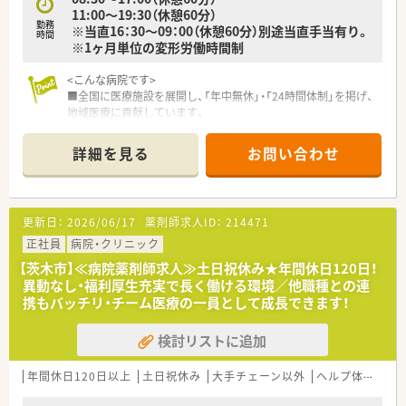
進み、1.5Kmほどで到着します。
11:00～19:30（休憩60分）
勤務
※当直16：30～09：00（休憩60分）別途当直手当有り。
時間
※1ヶ月単位の変形労働時間制
≪病院概要≫
<こんな病院です>
◆病床数
■全国に医療施設を展開し、「年中無休」・「24時間体制」を掲げ、
総病床数908床
地域医療に貢献しています。
（一般病床47床、障害者病棟165床、療養病棟144床、精神病床
■総病床数200床以上の急性期病院です。
552床）
■チーム医療を大切にされておられます。
詳細を見る
お問い合わせ
■最寄り駅のJR住道駅からは少し離れていますが、送迎バスが
◆診療科目
ございます。（乗車時間は約5分程度）お車通勤も可能です。
内科, 精神科, 泌尿器科, 皮膚科, 眼科, 耳鼻科, 整形外科, 脳外科,
■病院に隣接して研究棟がございますので、臨床と同時に研究し
外科, 形成外科, 小児科, 歯科, 婦人科,神経内科,リハビリテーショ
たいといった方もいらっしゃいます。
ン科,放射線科,病理診断科,麻酔科
更新日：
2026/06/17
薬剤師求人ID：
214471
■勉強会の開催や認定薬剤師制度へのサポートなど、スキルアッ
プ出来る環境が整っています。
正社員
病院・クリニック
◆薬剤師数
薬剤師 常勤11名 非常勤1名
【茨木市】≪病院薬剤師求人≫土日祝休み★年間休日120日！
<こんな方にオススメです>
異動なし・福利厚生充実で長く働ける環境／他職種との連
■急性期病院でしっかりとスキルを身に付けたい方
携もバッチリ・チーム医療の一員として成長できます！
■地域医療に貢献されたい方
■幅広い診療科目の処方を身に付けたい方
検討リストに追加
■チーム医療にご興味のある方
年間休日120日以上
土日祝休み
大手チェーン以外
ヘルプ体制充実