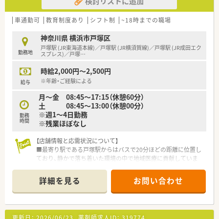
検討リストに追加
■院内託児所の完備に加え、住宅手当や資格手当、退職金制度な
どの福利厚生が手厚く整っており、安心して長く働き続けること
ができます♪
車通勤可
教育制度あり
シフト制
~18時までの職場
【こんな方が活躍中】
神奈川県 横浜市戸塚区
■がん医療に興味を持ち、専門性を高めたいという意欲のある方
戸塚駅 (JR東海道本線)／戸塚駅 (JR横須賀線)／戸塚駅 (JR成田エク
勤務地
が活躍しています★
スプレス)／戸塚
…
■子育て中のママさん薬剤師も多く、院内託児所を利用しながら
時給2,000円～2,500円
働いています♪
■チーム医療の一員として、多職種と積極的にコミュニケーショ
※年齢・ご経験による
給与
ンを取っていきたい方！
月～金 08:45～17:15（休憩60分）
土 08:45～13:00（休憩00分）
※週1～4日勤務
勤務
時間
※残業ほぼなし
【店舗情報と応需状況について】
■最寄り駅である戸塚駅からはバスで20分ほどの距離に位置し
ており、静かで落ち着いた環境の中で地域医療に貢献していま
す。
■内科や整形外科をメインに多科目を応需しており、1日平均
詳細を見る
お問い合わせ
120件の外来調剤と入院調剤を併せて経験することが可能です。
■薬剤師の定員は9名体制を目指しており、40代の男性管理薬剤
師を中心にチーム一丸となって働いています。
更新日：
2026/06/23
薬剤師求人ID：
319774