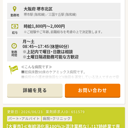
大阪府 堺市北区
堺市駅 (阪和線)／三国ケ丘駅 (阪和線)
勤務地
時給1,800円～2,000円
※ご経験やご年齢、前職給与を考慮の上で決定致します。
給与
月～土
08：45～17：45（休憩60分）
※上記内で曜日・日数は相談
勤務
時間
※土曜日隔週勤務可能な方歓迎
≪こんな病院です≫
■総病床数90床のケアミックス病院です。
■病院や介護老健施設など9施設を運営している法人ですので安
定した基盤があります。
■堺市の中心にあり、どの方面からもラクラク通勤が可能です。
詳細を見る
お問い合わせ
■病院評価の専門家による審査を受け、「患者様が安心して医療
を受けられる病院」として認定されています。
■オンコール、当直もなく、時間外残業も少ないためワークライ
フバランスを保つことが出来ます。
更新日：
2026/06/23
薬剤師求人ID：
651579
≪こんな医療法人です≫
パート・アルバイト
病院・クリニック
■堺市を中心に病院・介護ステーション・老健施設などを運営し
【大東市】≪有給消化率100％≫混注業務なし！17時終業で専