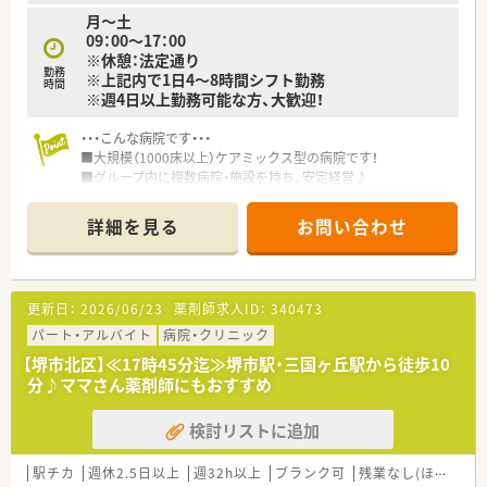
月～土
09：00～17：00
※休憩：法定通り
勤務
※上記内で1日4～8時間シフト勤務
時間
※週4日以上勤務可能な方、大歓迎！
・・・こんな病院です・・・
■大規模（1000床以上）ケアミックス型の病院です！
■グループ内に複数病院・施設を持ち、安定経営♪
■託児所も完備しています！（※随時空き状況は変化しますので、
お問合せ下さい）小さいお子さんのいらっしゃるママさん薬剤師
詳細を見る
お問い合わせ
さんも安心して勤務スタートできます。
・・・こんな方におすすめ！・・・
■社会保険加入をご希望の方（週20時間以上の勤務で加入OK！）
更新日：
2026/06/23
薬剤師求人ID：
340473
■残業なく、定刻ぴったりで退勤したい方
パート・アルバイト
病院・クリニック
【堺市北区】≪17時45分迄≫堺市駅・三国ヶ丘駅から徒歩10
分♪ママさん薬剤師にもおすすめ
検討リストに追加
駅チカ
週休2.5日以上
週32h以上
ブランク可
残業なし(ほぼなし含む)