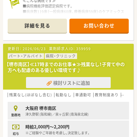
≪こんな病院です≫
■病院機能評価認定病院です。
■病床数119床（一般病床60床、療養病床59床）のケアミックス
病院です。
■院内調剤のため外来対応と病院業務どちらも経験を積める環
詳細を見る
お問い合わせ
境です。
■院内保育もあるため子育て中のママさん薬剤師さんでも安心
してお預けできます。
更新日：
2026/06/23
薬剤師求人ID：
359959
≪業務内容≫
■病院での薬剤師業務全般
パート・アルバイト
病院・クリニック
・調剤業務（入院・外来）
【堺市南区】≪17時までのお仕事★≫残業なし！子育て中の
・薬剤情報管理
方へも配慮のある優しい環境です♪
・服薬指導等
検討リストに追加
≪おすすめポイント≫
■勤務日数、曜日のご相談が可能です。
■時短勤務を希望する方も、まずはご相談ください。
残業なし(ほぼなし含む)
転勤なし
車通勤可
教育制度あり
シフト
■残業なく働ける環境です。
■遅番勤務も出来る方は大歓迎です。
大阪府 堺市南区
津久野駅 (阪和線)／泉ヶ丘駅 (南海泉北線)
勤務地
時給2,000円～2,200円
※ご経験やご年齢を考慮し、決定致します。
給与