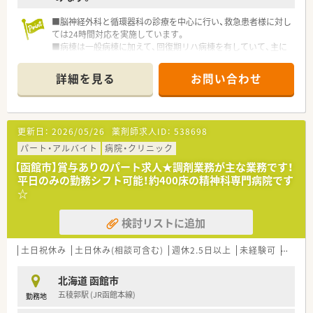
■脳神経外科と循環器科の診療を中心に行い、救急患者様に対し
ては24時間対応を実施しています。
■病棟は一般病棟に加えて、回復期リハ病棟を有していて、主に
脳卒中等の脳血管疾患による障害に対して、リハビリを行ってい
ます。
詳細を見る
お問い合わせ
■入院患者様は脳神経外科・循環器科の疾患を抱えた方が中心で
す。職場の雰囲気は明るく協力的な雰囲気です。
更新日：
2026/05/26
薬剤師求人ID：
538698
パート・アルバイト
病院・クリニック
【函館市】賞与ありのパート求人★調剤業務が主な業務です！
平日のみの勤務シフト可能！約400床の精神科専門病院です
☆
検討リストに追加
土日祝休み
土日休み(相談可含む)
週休2.5日以上
未経験可
ブラン
北海道 函館市
五稜郭駅 (JR函館本線)
勤務地