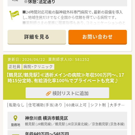
※休憩：法定通り
■24時間対応可能の脳神経外科専門病院で、最新の設備を導入
し、地域住民だけでなく全国から信頼を得ている病院です。
■薬剤師さまの業務に服薬指導もあり、コミュニケーションのと
れる方を歓迎します。
■病院での経験は不問、専門病院でスキルアップしたい方におす
詳細を見る
お問い合わせ
すめです♪
更新日：
2026/06/22
薬剤師求人ID：
581252
正社員
病院・クリニック
【鶴見区/鶴見駅】≪透析メインの病院≫年収500万円～、17
時15分定時、有給消化率100％でプライベートも充実♪
検討リストに追加
転勤なし
住宅補助(手当)あり
60歳以上可
シフト制
大手チェーン以外
神奈川県 横浜市鶴見区
鶴見駅 (JR鶴見線)／鶴見駅 (JR京浜東北線)／京急鶴見駅 (京急本線)
勤務地
年収449万円～548万円