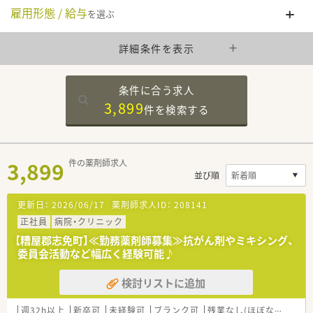
雇用形態 / 給与
を選ぶ
詳細条件を表示
条件に合う求人
3,899
件を
検索する
3,899
件の薬剤師求人
並び順
更新日：
2026/06/17
薬剤師求人ID：
208141
正社員
病院・クリニック
【糟屋郡志免町】≪勤務薬剤師募集≫抗がん剤やミキシング、
委員会活動など幅広く経験可能♪
検討リストに追加
週32h以上
新卒可
未経験可
ブランク可
残業なし(ほぼなし含む)