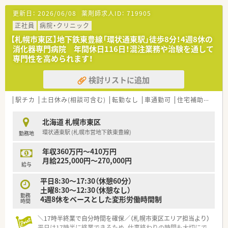
更新日：
2026/06/08
薬剤師求人ID：
719905
正社員
病院・クリニック
【札幌市東区】地下鉄東豊線「環状通東駅」徒歩8分！4週8休の
消化器専門病院 年間休日116日！混注業務や治験を通して
専門性を高められます！
検討リストに追加
駅チカ
土日休み(相談可含む)
転勤なし
車通勤可
住宅補助(手当)あり
北海道 札幌市東区
環状通東駅 (札幌市営地下鉄東豊線)
勤務地
年収360万円～410万円
月給225,000円～270,000円
給与
平日8:30～17:30（休憩60分）
土曜8:30～12:30（休憩なし）
勤務
4週8休をベースとした変形労働時間制
時間
＼17時半終業で自分時間を確保／（札幌市東区エリア担当より）
平日は17時半に終業できるため、仕事終わりの時間も大切にで