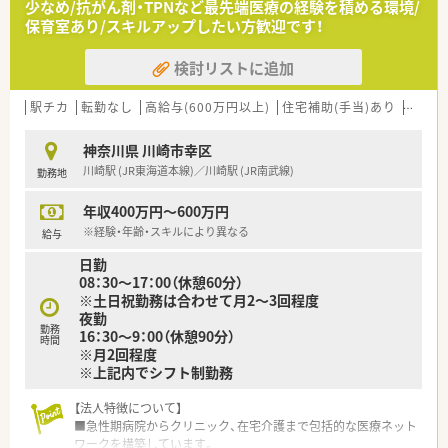
少なめ/抗がん剤・TPNなど最先端医療の経験を積める環境/
保育室あり/スキルアップしたい方歓迎です！
検討リストに追加
駅チカ
転勤なし
高給与(600万円以上)
住宅補助(手当)あり
教育制
神奈川県 川崎市幸区
川崎駅 (JR東海道本線)／川崎駅 (JR南武線)
勤務地
年収400万円～600万円
※経験・年齢・スキルにより異なる
給与
日勤
08：30～17：00（休憩60分）
※土日祝勤務は合わせて月2～3回程度
夜勤
勤務
16：30～9：00（休憩90分）
時間
※月2回程度
※上記内でシフト制勤務
【法人特徴について】
■急性期病院からクリニック、在宅介護まで包括的な医療ネット
ワークを構築しています。