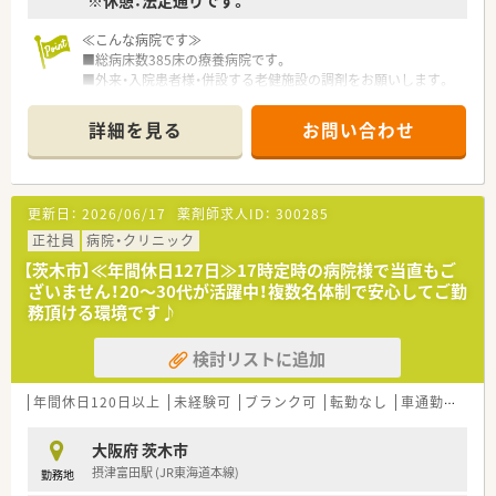
≪こんな病院です≫
■総病床数385床の療養病院です。
■外来・入院患者様・併設する老健施設の調剤をお願いします。
■定期処方がメインのため計画的に仕事をすることができ残業
がほとんどありません。
詳細を見る
お問い合わせ
■在宅復帰をご希望の方への対応を充実させております。ご希
望者への急性期病院から在宅復帰までの支援をいたします。退
院後の不安が軽減できるよう、生活リハビリ・服薬指導・栄養指導
を多職種で行っています。
更新日：
2026/06/17
薬剤師求人ID：
300285
■法人としてデジタル化にも力をいれており、今後さらに業務効
率が良くなっていく見込みです！
正社員
病院・クリニック
■療養型病院と同敷地内に介護老人保健施設もあるため、幅広い
【茨木市】≪年間休日127日≫17時定時の病院様で当直もご
薬剤知識を学ぶことができます。
ざいません！20～30代が活躍中！複数名体制で安心してご勤
■リハビリが充実しております。理学療法士、作業療法士、言語
務頂ける環境です♪
聴覚士が患者様の状態に合わせたリハビリテーションを実施し
ます。
検討リストに追加
≪業務内容≫
■入院患者様の調剤、監査、服薬指導 ※外来は院外処方
年間休日120日以上
未経験可
ブランク可
転勤なし
車通勤可
託
■医薬品管理、医薬品情報管理
■持参薬管理
大阪府 茨木市
摂津富田駅 (JR東海道本線)
勤務地
≪おすすめポイント≫