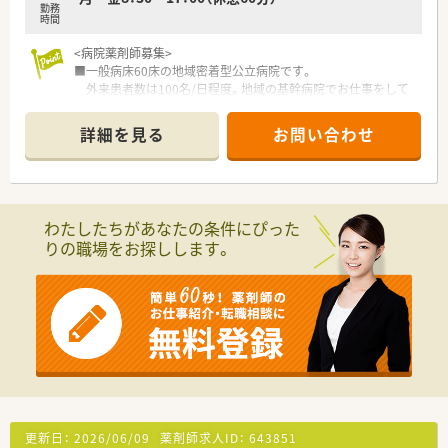
勤務
けることができます。
時間
■心臓血管外科などのチーム医療に参加し、他職種と連携して治
療に貢献します。
<病院薬剤師募集>
■一般病床60床の地域密着型公立病院です。
外来患者数は100名/日程度。地域の基幹病院でお仕事をして
くださる薬剤師さんを募集しています。
■勤務は平日は17時終業で残業はありません。土日祝はお休み
詳細を見る
お問い合わせ
でしっかりプライベートの時間を持つことができます。
■地域医療の担い手として長く勤務いただける方、優遇いたしま
す！お気軽にお問合せください。
<こんな町です>
わたしたちがあなたの条件にぴった
■人口約15,000人の「茅部郡森町」。
りの職場をお探しします。
南北海道の内浦湾と秀峰駒ケ岳の周囲に位置し、海と山の両方
の自然に恵まれています。
真夏でも30度を超えることはほとんどなく、真冬の冷え込み
も少なく年間平均気温が7～8度の温暖な気候です。
<アクセス>
■JR森駅からは徒歩10分強の立地でお車をお持ちでない方にも
生活していただけます。
■森町から函館市街地まではお車で約1時間程度。
ゆったりとした環境で生活をしていきたい方にオススメで
す。
更新日：
2026/06/09
薬剤師求人ID：
643851