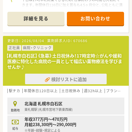
きます。年間休日116日に加え賞与も4.5ヶ月分と、公私ともに満
足度の高い働き方が叶う環境ですよ。
≪こんな病院です≫
詳細を見る
お問い合わせ
■内視鏡設備や超音波装置・高速ＣＴ装置・高速ＭＲ装置・ＰＥＴ
装置など
最新の医療機器が揃っている消化器疾患の専門病院です。
■病床数：１８６床、薬剤師：１３名、日本消化器病学会認定施設
更新日：
2026/08/04
薬剤師求人ID：
670686
や日本カプセル内視鏡学会指導施設など多数の認定施設として
も運営されています。
正社員
病院・クリニック
■1日あたりの平均として、外来処方は150枚、入院は50枚の調
【札幌市白石区】《急募》土日祝休み！17時定時☆がんや緩和
剤を行っています。
医療に特化した病院の一員として幅広い薬物療法を学びま
■機材は散薬監査システム、散薬分包機、自動錠剤分包機があり
せんか♪
ます。
■入院患者さんの服薬指導は全ての科で実施しており、薬剤管理
検討リストに追加
指導は500件/月ほどです。
また、高カロリー輸液の混注業務：1000件/月や、抗がん剤混注
業務：100件/月も行っております。
駅チカ
年間休日120日以上
土日祝休み
週32h以上
ブランク可
≪こんな方におススメ≫
北海道 札幌市白石区
■ワークライフバランスを大切にしている方
東札幌駅 (札幌市営地下鉄東西線)
勤務地
⇒平日は17:30までの勤務です。
■病院薬剤師のスキルを身に着けたい方
年収377万円～470万円
⇒入院患者との関わり合いや混注業務などの業務を経験でき
月給238,300円～290,000円
ます。
給与
※年齢・経験・規定による