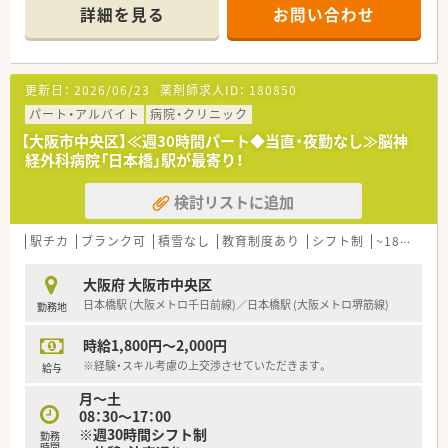
献し続けています。
詳細を見る
お問い合わせ
■首都圏に複数の病院やクリニックを展開しており、安定した経
営基盤が魅力です。
【想定される業務内容】
更新日：
2026/06/23
薬剤師求人ID：
180850
■調剤や監査業務に加え、病棟での服薬指導や持参薬のチェック
なども担当します。
パート・アルバイト
病院・クリニック
■抗がん剤やTPNの混注業務など、専門性の高いスキルを身に付
【大阪市中央区】≪週30時間パート◆当直・夜勤なし≫脳神
けることができます。
経外科病院「日本橋」駅が最寄り！
■心臓血管外科などのチーム医療に参加し、他職種と連携して治
療に貢献します。
検討リストに追加
駅チカ
ブランク可
積雪なし
教育制度あり
シフト制
~18時までの職場
大阪府 大阪市中央区
日本橋駅 (大阪メトロ千日前線)／日本橋駅 (大阪メトロ堺筋線)
勤務地
時給1,800円～2,000円
※経験・スキル考慮の上交渉させていただきます。
給与
月～土
08：30～17：00
※週30時間シフト制
勤務
時間