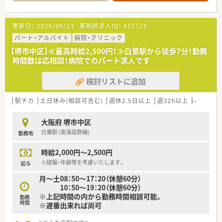
更新日：
2026/06/23
薬剤師求人ID：
415728
パート・アルバイト
病院・クリニック
【堺市中区】≪最高時給2,500円！≫白鷺駅から徒歩7分！勤務
時間数は応相談！病院でのパート求人です
検討リストに追加
駅チカ
土日休み(相談可含む)
週休2.5日以上
週32h以上
未経験可
大阪府 堺市中区
白鷺駅 (南海高野線)
勤務地
時給2,000円～2,500円
※経験・年齢等を考慮いたします。
給与
月～土08：50～17：20（休憩60分）
10：50～19：20（休憩60分）
※上記時間の内から勤務時間相談可能。
勤務
時間
※遅番出来れば尚可