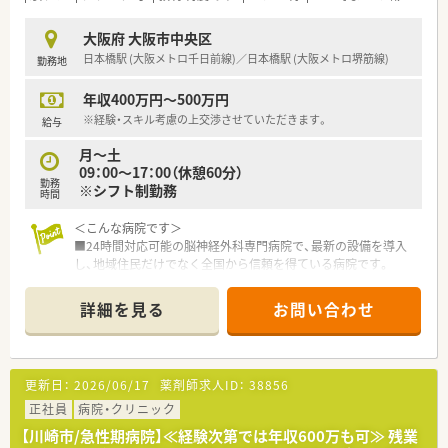
大阪府 大阪市中央区
日本橋駅 (大阪メトロ千日前線)／日本橋駅 (大阪メトロ堺筋線)
勤務地
年収400万円～500万円
※経験・スキル考慮の上交渉させていただきます。
給与
月～土
09：00～17：00（休憩60分）
勤務
※シフト制勤務
時間
＜こんな病院です＞
■24時間対応可能の脳神経外科専門病院で、最新の設備を導入
し、地域住民だけでなく全国から信頼を得ている病院です。
■ドクターや看護師など他職種との垣根がなく、チーム医療も積
極的に行っています。
詳細を見る
お問い合わせ
■病院での経験は不問、専門病院でスキルアップしたい方におす
すめです。
更新日：
2026/06/17
薬剤師求人ID：
38856
正社員
病院・クリニック
【川崎市/急性期病院】≪経験次第では年収600万も可≫ 残業