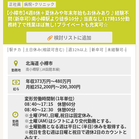
正社員
病院・クリニック
【小樽市】4週8休＋夏休みや年末年始もお休みあり♪経験不
問（新卒可）南小樽駅より徒歩10分♪当直なし！17時15分勤
務終了で残業ほぼ無し！プライベートも充実可☆
検討リストに追加
駅チカ
土日休み(相談可含む)
週32h以上
新卒可
未経験可
ブラ
北海道 小樽市
南小樽駅 (JR函館本線)
勤務地
年収373万円～480万円
月給252,200円～290,300円
給与
変形労働時間制（1年単位）
08：40～17：15 休憩60分
08：40～12：30 休憩00分
※土曜（PM）,日曜,祝日は固定休み。
※土曜（AM）はシフトにより交代勤務とする。
勤務
時間
※土曜勤務となる週は平日に（半日）休みを取得する。
※祝日を含む週は日曜と祝日で週休2日のカウントと
みなす。