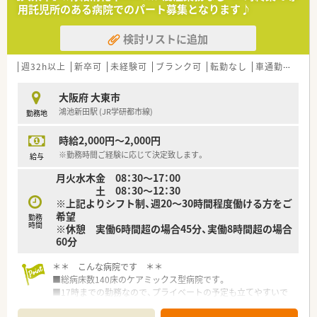
ています。
用託児所のある病院でのパート募集となります♪
■約60年の歴史があり、地域に根付いた運営をされています。
検討リストに追加
≪業務内容等≫
■病院薬剤師としての調剤業務及び病棟における服薬指導等の
お仕事です。
週32h以上
新卒可
未経験可
ブランク可
転勤なし
車通勤可
積
■土曜日が隔週程度ご勤務できる方であれば勤務日数、その他の
勤務曜日はご相談可能です。
大阪府 大東市
鴻池新田駅 (JR学研都市線)
勤務地
時給2,000円～2,000円
※勤務時間ご経験に応じて決定致します。
給与
月火水木金 08：30～17：00
土 08：30～12：30
※上記よりシフト制、週20～30時間程度働ける方をご
希望
勤務
時間
※休憩 実働6時間超の場合45分、実働8時間超の場合
60分
＊＊ こんな病院です ＊＊
■総病床数140床のケアミックス型病院です。
■17時までの勤務なので、プライベートの予定も立てやすいで
すね。