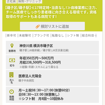
合もご相談の上で決定となります。
正社員
病院・クリニック
【磯子区/磯子駅】≪17時定時・当直なし！≫病棟業務に注力、
＜業務内容＞
チーム医療でしっかり患者様に向き合える環境です。資格
■調剤業務、服薬指導、薬剤情報の提供、病棟業務など
取得のサポートもある病院です！
＜教育・研修の環境＞
検討リストに追加
■毎年多くの新卒薬剤師様もいらっしゃるので、丁寧に教えて頂
ける環境が整っています。
実務実習指導薬剤師も在籍！未経験の薬剤師もご安心頂ける環
新卒可
未経験可
ブランク可
転勤なし
シフト制
総合科目
~18
境。
■人事部のフォローもあり！
神奈川県 横浜市磯子区
入社時・入社後一か月前後も人事部の方がフォローに来て下さる
磯子駅 (JR根岸線)／磯子駅 (JR京浜東北線)
勤務地
ような環境です。
年収350万円～500万円
＜法人特徴＞
月給238,500円～318,500円
■9つの病院・5つのクリニックがグループに入っており、様々な
給与
※経験・年齢・スキルにより異なる
観点で患者様のニーズに対応できるグループ。
■健康経営優良法人資格（ホワイト500）を取得されております。
医療法人光陽会
■認定資格なども積極的に推奨されており、学会補助や交通費・
法人
磯子中央病院
その他補助や症例への協力もしっかりとサポート。
名
■グループ内医療機関で、NST・がん認定・救急認定薬剤師・抗菌
化学療法認定薬剤師などの資格を取得できる環境があります。
月～土祝08：30～17：00（休憩60分）
■福利厚生として財形貯蓄、慶弔金、退職金有り。24時間対応院
日08：30～13：00（休憩無し）
勤務
内保育所、育児介護休業制度、職員食(朝/昼/夜)、各種クラブ活動
※シフト制 月8回～10回休み
時間
(バレーボール、ソフトボール、お花など)あり、みなさん和気あい