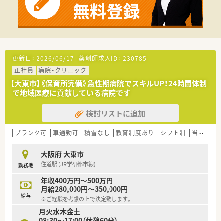
病院薬剤師が担う業務全般に携わっていただきます。
その他、院内の感染防止対策、栄養サポートチーム、認知症ケ
アチームなどの院内多職種チームに参加し、
薬剤師の専門的知識を活かして貢献しています。
また当院ではパーキンソン病や糖尿病の教育入院患者の受入
を行っており、服薬指導や医薬品情報の提供を行っています。
■オンコールや当直はなく、時間外業務も月間平均10時間～15
更新日：
2026/06/17
薬剤師求人ID：
230785
時間となっており、ワークライフバランスを保つ事ができる職場
正社員
病院・クリニック
です。
子育て中のパパさん、ママさんにとっても働きやすい環境で
【大東市】《保育所完備》急性期病院でスキルUP！24時間体制
す。
で地域医療に貢献している病院です
■現在、20代～30代のスタッフが多く、和気あいあいとした雰囲
気の中にも厳しさ、緊張感を持ちつつ、
検討リストに追加
日々、スキル向上に励んでいます。
ブランク可
車通勤可
積雪なし
教育制度あり
シフト制
当直・夜勤あり
・・・病院へのアクセス・・・
■電車の場合、
JR京都線「摂津富田」駅、阪急京都線「富田」駅が最寄駅になり
大阪府 大東市
ます。
住道駅 (JR学研都市線)
勤務地
■送迎シャトルバスあり◎
JR摂津富田駅北口に乗り場があり、朝8時台は1時間に8本出て
年収400万円～500万円
おり通勤も便利です。他の時間帯は15分間隔で1時間4本出てい
月給280,000円～350,000円
給与
ます。
※ご経験を考慮の上で決定致します。
■お車の場合、
月火水木金土
名神高速道路「茨木Ｉ.Ｃ」で降りて国道171号線を京都方面へ
08:30～17:00（休憩60分）