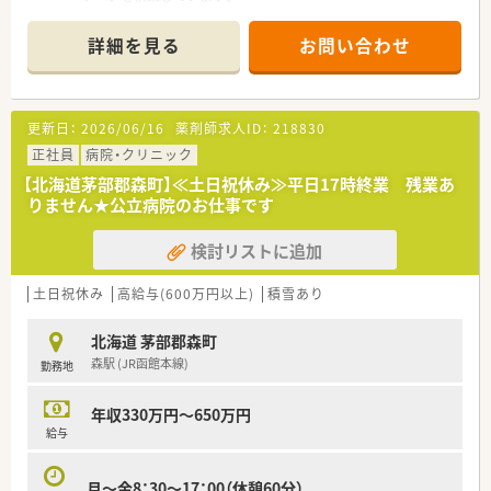
■「断らない医療・患者主体の医療」を理念として、地域医療へ貢
献し続けています。
詳細を見る
お問い合わせ
■首都圏に複数の病院やクリニックを展開しており、安定した経
営基盤が魅力です。
【求人情報について】
更新日：
2026/06/16
薬剤師求人ID：
218830
■ご経験5年モデルで年収450万円、スキルに応じて最大600万
円まで検討可能です。
正社員
病院・クリニック
■年間休日は111日ですが、2027年度までに117日へ増加する予
【北海道茅部郡森町】≪土日祝休み≫平日17時終業 残業あ
定です。
りません★公立病院のお仕事です
■単身者用の寮や保育室も完備しており、ライフステージに合わ
せた働き方ができます。
検討リストに追加
【勤務実態について】
■日勤は8時30分から17時までで、平均残業時間も月10時間程
土日祝休み
高給与(600万円以上)
積雪あり
度と少なめです。
■夜勤は月に1回から2回程度あり、当直手当として1回につき1
北海道 茅部郡森町
万円が支給されます。
森駅 (JR函館本線)
勤務地
■土日祝日の勤務は月に2回から3回程度で、計画的に業務を分
担しています。
年収330万円～650万円
【想定される業務内容】
給与
■調剤や監査業務に加え、病棟での服薬指導や持参薬のチェック
なども担当します。
月～金8：30～17：00（休憩60分）
■抗がん剤やTPNの混注業務など、専門性の高いスキルを身に付