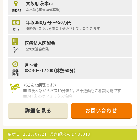
大阪府 茨木市
茨木駅 (JR東海道本線)
勤務地
年収380万円～450万円
※経験・スキル考慮の上交渉させていただきます
給与
医療法人医誠会
法人
茨木医誠会病院
名
月～金
08：30～17：00（休憩60分）
勤務
時間
＜こんな病院です＞
■JR茨木駅からバス10分ほど。お車通勤もご相談可能です！
■241床 のケアミックス病院
(一般病床36床、障害者病床47床、回復期リハビリテーション病
床36床、療養病床105床)
詳細を見る
お問い合わせ
■平日のみの勤務で土日祝休み！17：00までのシフトで夜勤無
し、
お子様がいらっしゃる薬剤師様にもおススメです！
■薬剤師は常勤9名が在籍しています。
更新日：
2026/07/21
薬剤師求人ID：
88013
■基本的には病院間でのご異動はございませんし、もしあった場