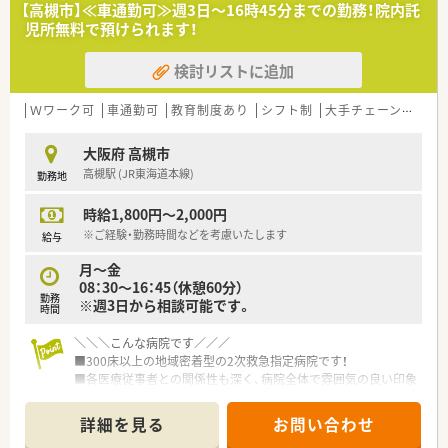
【高槻市】≪車通勤可≫週3日～16時45分までの勤務！院内託
＼＼こんな病院です／／
児所無料で預けられます！
■ＪＲ和泉府中駅から徒歩1～2分と非常に立地の良い場所にあ
ります。
検討リストに追加
■和泉市の基幹病院での貴重な正社員募集です！病院薬剤師とし
てしっかりしたキャリアを積んで頂けます。
■夜勤業務や残業対応はございますが、手取りは調剤薬局に遜色
Ｗワーク可
車通勤可
教育制度あり
シフト制
大手チェーン以外
ない提示が見込めます。
■薬剤部には30名近くの薬剤師が在籍しており、教育ノウハウ
大阪府 高槻市
があるためしっかりとフォローして頂ける環境が整っておりま
高槻駅 (JR東海道本線)
勤務地
す。
■病院経験が無い方でもＯＫです。
時給1,800円～2,000円
＼＼休日や福利厚生について／／
※ご経験・勤務時間などを考慮いたします
給与
■夏期休暇が7日付与されておりますので、メリハリをつけてお
月～金
休みを取っていただけます。（年間休日114日）
08：30～16：45（休憩60分）
■確定拠出年金、永年勤続表彰、住宅手当や診療費補助など、福
勤務
※週3日から相談可能です。
利厚生もしっかり整っております♪
時間
＼＼＼こんな病院です／／／
■300床以上の地域密着型の2次救急指定病院です！
■各医療従事者との関係性も深く、病院全体で雰囲気の良い印象
です◎
■若手薬剤師が多く、元気で活気ある雰囲気です♪
詳細を見る
お問い合わせ