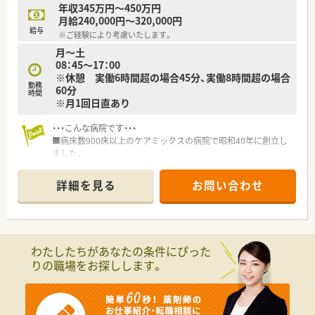
■週2日から、土日祝日休みなど、勤務時間曜日の相談が可能で
年収345万円～450万円
す。
月給240,000円～320,000円
■残業はほぼ発生していません。
給与
※ご経験により考慮いたします。
■有給休暇は入職時から付与されます。
月～土
■職員用送迎バスも利用できます（枚方市駅、光善寺駅より）
08：45～17：00
■職員食堂利用できます。（一食300円）
※休憩 実働6時間超の場合45分、実働8時間超の場合
■病院経験がない方もご応募できます。
勤務
60分
時間
※月1回日直あり
・・・こんな病院です・・・
■病床数900床以上のケアミックスの病院で昭和40年に創立し
ました。
■近年では、在宅療養後方支援病院として地域包括ケア病棟も設
置し、もの忘れ外来やリエゾン精神医療、予防医療センター（脳
詳細を見る
お問い合わせ
ドックやもの忘れドックを実施）などとともに、「はつらつ長寿」
をめざす地域の総合病院としての特色を発揮しております。
■最寄駅より送迎バスもありますし、マイカーでの通勤も可能で
す。
■子育て中の方も多く活躍されています。
わたしたちがあなたの条件にぴった
りの職場をお探しします。
・・・薬剤師さんの業務内容・・・
■入院患者に対する製剤・調剤業務をはじめ、薬剤指導に関する
業務、医薬品を適切に管理する業務、医薬品情報を周知する業務
など、