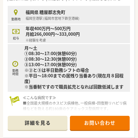
福岡県 糟屋郡志免町
福岡空港駅 (福岡市営地下鉄空港線)
勤務地
年収400万円～500万円
月給266,000円～333,000円
給与
※経験を考慮
月～土
①08:30～17:00(休憩60分)
②08:30～12:30(休憩00分)
③13:00～17:00(休憩00分)
※②と③は半日勤務シフトの場合
勤務
時間
※平日～18:00までの居残り当番あり(現在月８回程
度)
※当番制ですので職員拡充となれば回数低減します
≪こんな病院です≫
■全国最大規模のホスピス病棟他、一般病棟・回復期リハビリ病
棟などを抱える約180床のケアミックス型病院です。
■救急告示、機能性評価機構認定病院として、地域の医療機関や
介護福祉施設と連携して
詳細を見る
お問い合わせ
地域医療に取り組んでいる病院になります。
■ホスピス病棟は、北部九州では最大のベッド数を有していま
す。