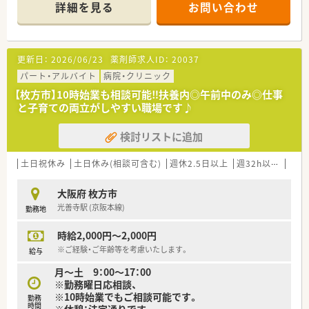
■24時間対応可能な院内保育がございます。
詳細を見る
お問い合わせ
更新日：
2026/06/23
薬剤師求人ID：
20037
パート・アルバイト
病院・クリニック
【枚方市】10時始業も相談可能‼扶養内◎午前中のみ◎仕事
と子育ての両立がしやすい職場です♪
検討リストに追加
土日祝休み
土日休み(相談可含む)
週休2.5日以上
週32h以上
新卒
大阪府 枚方市
光善寺駅 (京阪本線)
勤務地
時給2,000円～2,000円
※ご経験・ご年齢等を考慮いたします。
給与
月～土 9：00～17：00
※勤務曜日応相談、
※10時始業でもご相談可能です。
勤務
時間
※休憩：法定通りです。