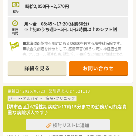
時給2,050円～2,570円
給与
月～金 08:45～17:20（休憩60分）
※上記のうち週1～5日、1日3時間以上のシフト制
勤務
時間
■北海道函館市石川町にある398床を有する精神科病院です。
■統合失調症を始めとして、感情障害（躁うつ病）、神経症性障
害、アルコール関連疾患、認知症、不眠症など幅広い領域にわた
って精神疾患の治療を行っていいます。
■その他精神科デイケアで、自宅等で療養している方々を対象に
詳細を見る
お問い合わせ
リハビリテーションを行い、地域の精神科救急医療の一翼を担っ
ています。
■薬剤師は4名程度の体制です。
更新日：
2026/06/23
薬剤師求人ID：
521113
パート・アルバイト
病院・クリニック
【堺市西区】≪慢性期病院≫17時15分までの勤務が可能な貴
重な病院求人です♪
検討リストに追加