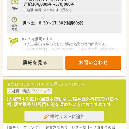
月給304,000円～370,000円
給与
※経験・年齢・スキルにより異なる
月～土 8：30～17：30（休憩60分）
勤務
時間
≪こんな病院です≫
◇「人工透析」を中心とした地域密着型の専門病院です。
◇入院患者様は100%透析患者様で、外来を含め約140名の患者
様を抱えており、専門職能を存分に発揮できる環境です 。
◇専門薬剤師の取得も、試験費用の負担や取得後の資格手当の支
詳細を見る
お問い合わせ
給など、サポート体制もばっちりです。
◇医師や看護師など、他職種とも気軽に相談や意見交換ができる
風通しの良い職場です。
◇電子カルテや監査システムの導入を予定しており、さらに働き
更新日：
2026/06/18
薬剤師求人ID：
180846
やすい環境へと進化します。
◇1食330円で利用できる、美味しくてお財布に優しい職員食堂
正社員
病院・クリニック
も完備しています。
【大阪市中央区】≪当直＆夜勤なし/脳神経外科病院≫「日本
橋」駅が最寄り！専門知識を深めたい方におすすめです
検討リストに追加
駅チカ
ブランク可
教育制度あり
シフト制
~18時までの職場