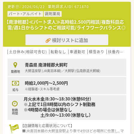
いたします。
更新日：
2026/06/22
薬剤師求人ID：
671870
社長も薬剤師免許をお持ちで、現場でのご経験もあるため従業員
が働きやすく、患者様も利用しやすい薬局づくりを心掛けていま
パート・アルバイト
調剤薬局
す。
【南津軽郡】≪パート求人≫高時給2.500円相談/複数科目応
需/週1日からシフトのご相談可能/ライフワークバランス◎
≪こんな方にオススメです≫
■1つの店舗で長く安定してご就業したい方
検討リストに追加
■複数科目の処方箋を対応し、スキルアップしていきたい方
■地元で働き、地域の方々のサポートをしていきたいと考えてい
る方
土日休み(相談可含む)
転勤なし
車通勤可
積雪あり
扶養内勤務OK
青森県 南津軽郡大鰐町
大鰐温泉駅 (JR奥羽本線)／大鰐駅 (弘南鉄道大鰐線)
勤務地
時給2,000円～2,500円
※経験者・スキル等考慮
給与
月火水木金/8:30～18:30（休憩60分）
※上記で1日8時間以内のシフト制勤務
※4時間の場合は休憩なし
勤務
時間
土/9:00～13:00（休憩なし）
【店舗情報と応需状況について】
■JR奥羽本線の大鰐温泉駅より車で4分ほどの場所に位置し、マ