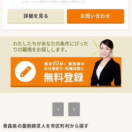
イカーでの通勤が非常に便利な環境です。
■町立病院の門前に立地し、内科や外科、小児科をはじめとする
多科目の処方箋を1日50枚ほど応需しています。
詳細を見る
お問い合わせ
■薬剤師は常勤2名と非常勤2名の計4名体制で運営しており、処
方箋枚数に対して余裕のある人員配置です。
【法人特徴について】
■青森県内に本社を構え、クリニックや病院の門前など地域に根
わたしたちがあなたの条件にぴった
差した店舗展開を行っている調剤薬局法人です。
りの職場をお探しします。
■社長自身も薬剤師免許を保有しており、現場の状況や薬剤師の
業務内容を深く理解しているため安心感があります。
■2025年には県内3店舗目となる新店舗のオープンを予定して
おり、着実に事業を拡大している成長企業です。
青森県の薬剤師求人を市区町村から探す