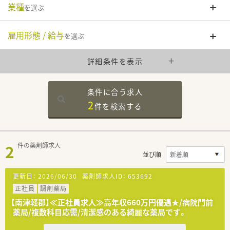
業種
を選ぶ
雇用形態 / 給与
を選ぶ
詳細条件を表示
条件に合う求人
2
件を
検索する
2
件の薬剤師求人
並び順
更新日：
2026/06/30
薬剤師求人ID：
653692
正社員
調剤薬局
【南津軽郡】≪正社員求人≫高年収660万円優遇★/病院門前
薬局/複数科目応需/清潔感のある綺麗な薬局です。