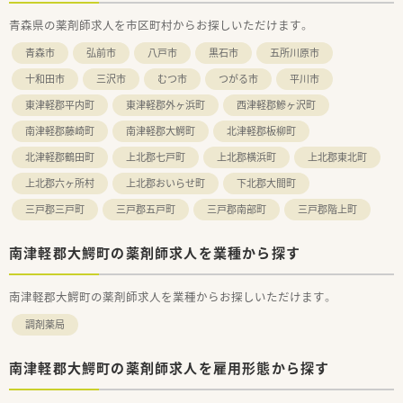
青森県の薬剤師求人を市区町村からお探しいただけます。
青森市
弘前市
八戸市
黒石市
五所川原市
十和田市
三沢市
むつ市
つがる市
平川市
東津軽郡平内町
東津軽郡外ヶ浜町
西津軽郡鰺ヶ沢町
南津軽郡藤崎町
南津軽郡大鰐町
北津軽郡板柳町
北津軽郡鶴田町
上北郡七戸町
上北郡横浜町
上北郡東北町
上北郡六ヶ所村
上北郡おいらせ町
下北郡大間町
三戸郡三戸町
三戸郡五戸町
三戸郡南部町
三戸郡階上町
南津軽郡大鰐町の薬剤師求人を業種から探す
南津軽郡大鰐町の薬剤師求人を業種からお探しいただけます。
調剤薬局
南津軽郡大鰐町の薬剤師求人を雇用形態から探す