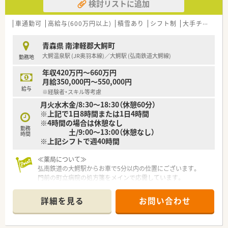
検討リストに追加
車通勤可
高給与(600万円以上)
積雪あり
シフト制
大手チェーン以外
青森県 南津軽郡大鰐町
大鰐温泉駅 (JR奥羽本線)／大鰐駅 (弘南鉄道大鰐線)
勤務地
年収420万円～660万円
月給350,000円～550,000円
給与
※経験者・スキル等考慮
月火水木金/8:30～18:30（休憩60分）
※上記で1日8時間または1日4時間
※4時間の場合は休憩なし
勤務
土/9:00～13:00（休憩なし）
時間
※上記シフトで週40時間
≪薬局について≫
弘南鉄道の大鰐駅からお車で5分以内の位置にございます。
門前の町立病院の処方箋をメインで応需しています。
店内は広く清潔感があり、地域の方々が気軽に立ち寄れる薬局づ
くりを心掛けています。
詳細を見る
お問い合わせ
≪企業について≫
青森県内に2店舗展開しており、2025年6月には3店舗目が開局