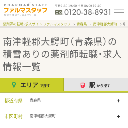
平日9：30-19：00 土日10：00-19：00
薬剤師の転職・求人サイト ファルマスタッフ
青森県
南津軽郡大鰐町
積
南津軽郡大鰐町（青森県）の
積雪あり
の薬剤師転職・求人
情報一覧
エリア
駅
で探す
から探す
都道府県
青森県
市区町村
南津軽郡大鰐町