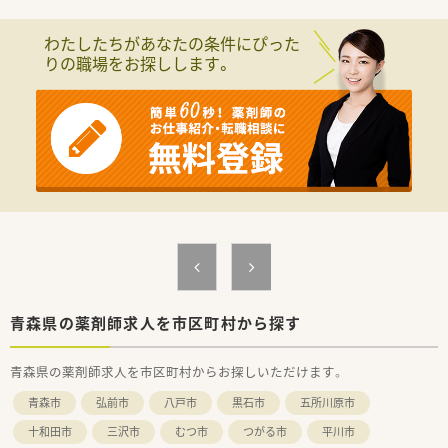
【法人特徴について】
■青森県内に本社を構え、クリニックや病院の門前など地域に根
わたしたちがあなたの条件にぴった
差した店舗展開を行っている調剤薬局法人です。
りの職場をお探しします。
■社長自身も薬剤師免許を保有しており、現場の状況や薬剤師の
業務内容を深く理解しているため安心感があります。
■2025年には県内3店舗目となる新店舗のオープンを予定して
おり、着実に事業を拡大している成長企業です。
青森県の薬剤師求人を市区町村から探す
青森県の薬剤師求人を市区町村からお探しいただけます。
青森市
弘前市
八戸市
黒石市
五所川原市
十和田市
三沢市
むつ市
つがる市
平川市