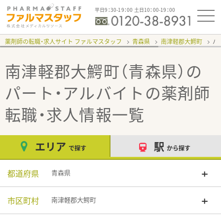
平日9：30-19：00 土日10：00-19：00
薬剤師の転職・求人サイト ファルマスタッフ
青森県
南津軽郡大鰐町
パ
南津軽郡大鰐町（青森県）の
パート・アルバイト
の薬剤師
転職・求人情報一覧
エリア
駅
で探す
から探す
都道府県
青森県
市区町村
南津軽郡大鰐町