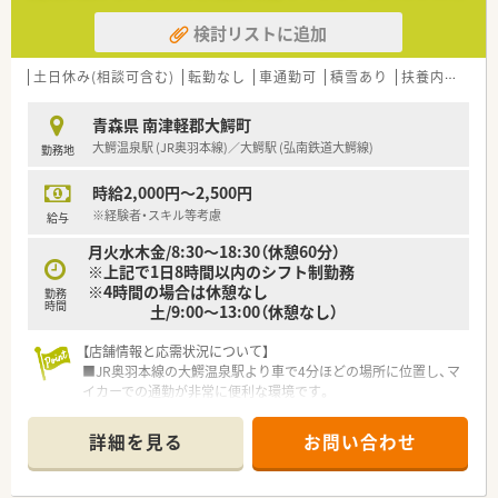
検討リストに追加
土日休み(相談可含む)
転勤なし
車通勤可
積雪あり
扶養内勤務OK
青森県 南津軽郡大鰐町
大鰐温泉駅 (JR奥羽本線)／大鰐駅 (弘南鉄道大鰐線)
勤務地
時給2,000円～2,500円
※経験者・スキル等考慮
給与
月火水木金/8:30～18:30（休憩60分）
※上記で1日8時間以内のシフト制勤務
※4時間の場合は休憩なし
勤務
時間
土/9:00～13:00（休憩なし）
【店舗情報と応需状況について】
■JR奥羽本線の大鰐温泉駅より車で4分ほどの場所に位置し、マ
イカーでの通勤が非常に便利な環境です。
■町立病院の門前に立地し、内科や外科、小児科をはじめとする
多科目の処方箋を1日50枚ほど応需しています。
詳細を見る
お問い合わせ
■薬剤師は常勤2名と非常勤2名の計4名体制で運営しており、処
方箋枚数に対して余裕のある人員配置です。