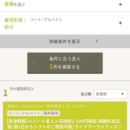
業種
を選ぶ
雇用形態 /
パート・アルバイト
給与
詳細条件を表示
条件に合う求人
1
件を
検索する
1
件の薬剤師求人
並び順
更新日：
2026/06/22
薬剤師求人ID：
671870
パート・アルバイト
調剤薬局
【南津軽郡】≪パート求人≫高時給2.500円相談/複数科目応
需/週1日からシフトのご相談可能/ライフワークバランス◎