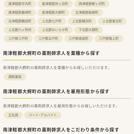
東津軽郡平内町
東津軽郡外ヶ浜町
西津軽郡鰺ヶ沢町
南津軽郡藤崎町
南津軽郡大鰐町
北津軽郡板柳町
北津軽郡鶴田町
上北郡七戸町
上北郡横浜町
上北郡東北町
上北郡六ヶ所村
上北郡おいらせ町
下北郡大間町
三戸郡三戸町
三戸郡五戸町
三戸郡南部町
三戸郡階上町
南津軽郡大鰐町の薬剤師求人を業種から探す
南津軽郡大鰐町の薬剤師求人を業種からお探しいただけます。
調剤薬局
南津軽郡大鰐町の薬剤師求人を雇用形態から探す
南津軽郡大鰐町の薬剤師求人を雇用形態からお探しいただけます。
正社員
パート・アルバイト
南津軽郡大鰐町の薬剤師求人をこだわり条件から探す