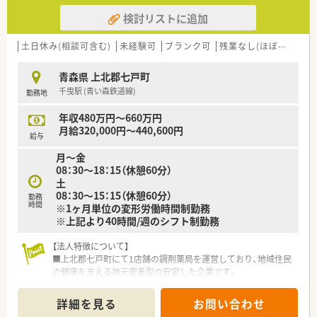
検討リストに追加
土日休み(相談可含む)
未経験可
ブランク可
残業なし(ほぼなし含む)
青森県 上北郡七戸町
千曳駅 (青い森鉄道線)
勤務地
年収480万円～660万円
月給320,000円～440,600円
給与
月～金
08：30～18：15（休憩60分）
土
08：30～15：15（休憩60分）
勤務
時間
※1ヶ月単位の変形労働時間制勤務
※上記より40時間/週のシフト制勤務
【法人特徴について】
■上北郡七戸町にて1店舗の調剤薬局を運営しており、地域住民
の健康を支える地元密着型の安定した企業です。
■経営者の娘様お二人が薬剤師として現場で活躍されているた
め、現場の状況を正しく理解した経営体制が構築されており安心
詳細を見る
お問い合わせ
です。