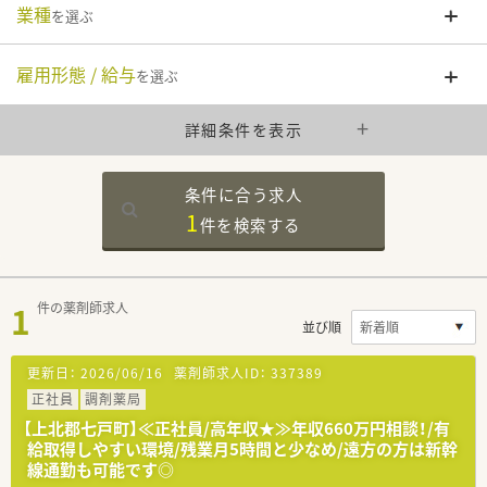
業種
を選ぶ
雇用形態 / 給与
を選ぶ
詳細条件を表示
条件に合う求人
1
件を
検索する
1
件の薬剤師求人
並び順
更新日：
2026/06/16
薬剤師求人ID：
337389
正社員
調剤薬局
【上北郡七戸町】≪正社員/高年収★≫年収660万円相談！/有
給取得しやすい環境/残業月5時間と少なめ/遠方の方は新幹
線通勤も可能です◎