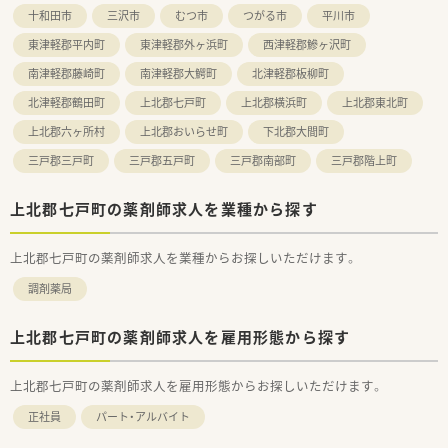
【求人情報について】
十和田市
三沢市
むつ市
つがる市
平川市
■年収は最大660万円まで相談が可能となっており、これまでの
東津軽郡平内町
東津軽郡外ヶ浜町
西津軽郡鰺ヶ沢町
経験や前職の給与を最大限に考慮した高待遇の提示が可能で
す。
南津軽郡藤崎町
南津軽郡大鰐町
北津軽郡板柳町
■土日休みを含むシフト相談が可能で、年間休日もしっかり確保
されているため、仕事と私生活を高いレベルで両立させることが
北津軽郡鶴田町
上北郡七戸町
上北郡横浜町
上北郡東北町
できます。
上北郡六ヶ所村
上北郡おいらせ町
下北郡大間町
■住宅手当や退職金制度などの福利厚生が充実しており、将来を
見据えて長期間にわたり安定して働き続けたい方に適した求人
三戸郡三戸町
三戸郡五戸町
三戸郡南部町
三戸郡階上町
です。
上北郡七戸町の薬剤師求人を業種から探す
上北郡七戸町の薬剤師求人を業種からお探しいただけます。
調剤薬局
上北郡七戸町の薬剤師求人を雇用形態から探す
上北郡七戸町の薬剤師求人を雇用形態からお探しいただけます。
正社員
パート・アルバイト