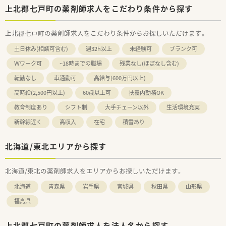
上北郡七戸町の薬剤師求人をこだわり条件から探す
上北郡七戸町の薬剤師求人をこだわり条件からお探しいただけます。
土日休み(相談可含む)
週32h以上
未経験可
ブランク可
Ｗワーク可
~18時までの職場
残業なし(ほぼなし含む)
転勤なし
車通勤可
高給与(600万円以上)
高時給(2,500円以上)
60歳以上可
扶養内勤務OK
教育制度あり
シフト制
大手チェーン以外
生活環境充実
新幹線近く
高収入
在宅
積雪あり
北海道/東北エリアから探す
北海道/東北の薬剤師求人をエリアからお探しいただけます。
北海道
青森県
岩手県
宮城県
秋田県
山形県
福島県
上北郡七戸町の薬剤師求人を法人名から探す