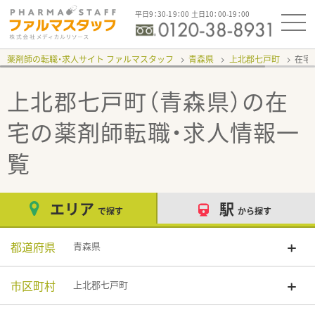
平日9：30-19：00 土日10：00-19：00
薬剤師の転職・求人サイト ファルマスタッフ
青森県
上北郡七戸町
在宅
上北郡七戸町（青森県）の在
宅
の薬剤師転職・求人情報一
覧
エリア
駅
で探す
から探す
都道府県
青森県
市区町村
上北郡七戸町