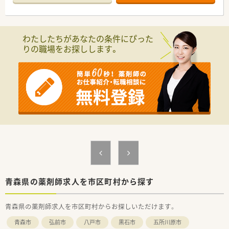
■調剤ミスを未然に防ぎ、作業効率を向上させるために、最新の
調剤機器を惜しみなく導入する先進的な姿勢を大切にしていま
す。
わたしたちがあなたの条件にぴった
【店舗情報と応需状況について】
りの職場をお探しします。
■青い森鉄道線の千曳駅から車で10分ほどの距離に位置してお
り、日帰り温泉施設に隣接した広い駐車場が利用可能な環境で
す。
■応需科目は内科と整形外科、小児科がメインで、1日平均150枚
程度の処方箋を近隣のクリニックから安定して受け付けていま
す。
■薬剤師は常勤3名とパート2名の体制で、事務員が5名と非常に
多く在籍しているため、調剤や監査に集中できる業務体制です。
【募集背景と求める人物像について】
■今後の業務拡大を見据えた「増員募集」の急募案件であり、意
欲的な方であれば年齢やブランクを問わず積極的に採用を検討
します。
■地域に根ざした親しみやすい薬局を目指しているため、患者様
一人ひとりに対して明るく丁寧なコミュニケーションができる
青森県の薬剤師求人を市区町村から探す
方を求めています。
■事務スタッフとの連携が非常に重要な職場ですので、周囲と協
青森県の薬剤師求人を市区町村からお探しいただけます。
力しながら円滑に業務を進められる協調性のある方は大歓迎で
す。
青森市
弘前市
八戸市
黒石市
五所川原市