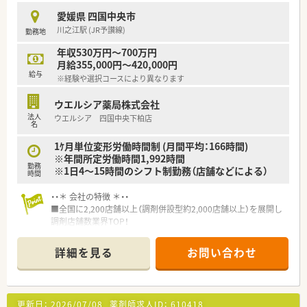
組む姿勢をお持ちの方は、これまでのご経験を存分に活かして活
愛媛県 四国中央市
躍いただけます。
川之江駅 (JR予讃線)
勤務地
【法人特徴について】
年収530万円～700万円
■設立から25年で全国に722店舗を展開する大手チェーンで、医
月給355,000円～420,000円
療機関と密に連携するマンツーマン出店を基本戦略として成長
給与
※経験や選択コースにより異なります
を続けています。
■調剤業務以外にもコンビニや駅とのコラボ店舗など多角的な
ウエルシア薬局株式会社
事業を展開しており、時代の変化に合わせた柔軟な働き方を提案
法人
ウエルシア 四国中央下柏店
している企業です。
名
■「教育のクオール」と称されるほど教育体制が充実しており、5
年後や10年後も見据えて、一生涯活躍し続けられる薬剤師の育
1ｹ月単位変形労働時間制 (月間平均：166時間)
成に注力しています。
※年間所定労働時間1,992時間
勤務
※1日4～15時間のシフト制勤務（店舗などによる）
時間
【求人情報について】
■年収は450万円から550万円の間でご経験により相談可能で、
・・＊ 会社の特徴 ＊・・
地域手当や資格手当など、各種手当が非常に充実している点が大
■全国に2,200店舗以上（調剤併設型約2,000店舗以上）を展開し
きな魅力です。
調剤店舗数業界TOP！
■昇給は年に1回あり、賞与も年2回の支給実績があるため、日々
■店舗拡大に伴いキャリアアップできるポジションが多数あり！
の頑張りがしっかりと給与に反映される納得感の高い評価制度
頑張り次第で高給与も可能！
詳細を見る
お問い合わせ
を導入しています。
■経験や勤務コースによりますが、経験の少ない方でも500万前
■年間休日は123日と業界トップクラスの多さを誇り、夏季休暇
半スタートと業界TOP水準！
や冬季休暇などの特別休暇も充実しているため、リフレッシュも
■職種や職域に合わせ、豊富な社内研修や外部組織と連携した研
しやすい環境です。
修を用意されています
更新日：
2026/07/08
薬剤師求人ID：
610418