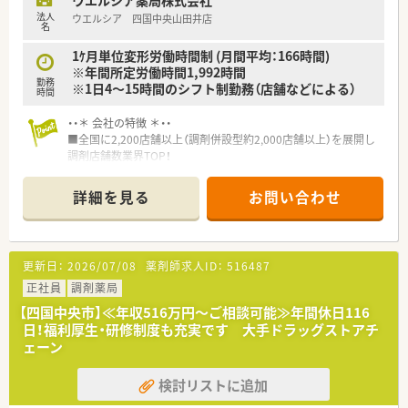
ウエルシア薬局株式会社
法人
ウエルシア 四国中央山田井店
名
1ｹ月単位変形労働時間制 (月間平均：166時間)
※年間所定労働時間1,992時間
勤務
※1日4～15時間のシフト制勤務（店舗などによる）
時間
・・＊ 会社の特徴 ＊・・
■全国に2,200店舗以上（調剤併設型約2,000店舗以上）を展開し
調剤店舗数業界TOP！
■店舗拡大に伴いキャリアアップできるポジションが多数あり！
頑張り次第で高給与も可能！
詳細を見る
お問い合わせ
■経験や勤務コースによりますが、経験の少ない方でも500万前
半スタートと業界TOP水準！
■職種や職域に合わせ、豊富な社内研修や外部組織と連携した研
修を用意されています
更新日：
2026/07/08
薬剤師求人ID：
516487
■薬剤師が中心の会社だからこそ活躍できるキャリアパスが多
種多様に用意されています。
正社員
調剤薬局
■店舗拡大に伴い、エリアマネジャーや営業部長等のマネジメン
【四国中央市】≪年収516万円～ご相談可能≫年間休日116
トのポジションも増えます。
日！福利厚生・研修制度も充実です 大手ドラッグストアチ
■在宅や教育等の専門性を活かせるスペシャリストを目指すこ
ェーン
とも可能です。
■その他にも、管理部門や商品部門等の本社スタッフなど活動領
検討リストに追加
域は多種多様です。
■在宅実施店舗は年々増加しており、在宅医療へもしっかりと関