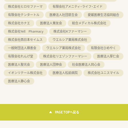
株式会社ヒロセファーマ
有限会社アメニティ・ライフ・エイド
有限会社テンタートル
医療法人社団慈生会
愛媛医療生活協同組合
株式会社カナエ
医療法人鶯友会
総合メディカル株式会社
株式会社Yell Pharmacy
株式会社Kファーマシー
株式会社西日本セイムス
ウエルシア薬局株式会社
一般財団法人積善会
ウエルシア薬局株式会社
有限会社ひめやく
有限会社れんげ堂
株式会社リエゾンファーマシー
医療法人厚仁会
医療法人聖光会
医療法人団伸会
社会医療法人同心会
イオンリテール株式会社
医療法人松前病院
株式会社ユニスマイル
医療法人静心会
PAGE TOPへ戻る