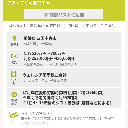
アアップが可能です★
とも可能です。
■その他にも、管理部門や商品部門等の本社スタッフなど活動領
検討リストに追加
域は多種多様です。
■在宅実施店舗は年々増加しており、在宅医療へもしっかりと関
わる事ができます。
週32h以上
高給与(600万円以上)
寮・借上社宅あり
住宅補助(手当)あり
■育児休暇は3歳まで取得が可能で、時短制度は小学5年生まで
時短勤務ができるよう変更予定です。
愛媛県 四国中央市
■年間休日が120日とワークライフバランスが整っています
川之江駅 (JR予讃線)
勤務地
■日用品から常備薬まで、従業員割引制度など嬉しいメリットも
たくさんあります！
年収530万円～700万円
月給355,000円～420,000円
給与
※経験や選択コースにより異なります
ウエルシア薬局株式会社
法人
ウエルシア 四国中央川之江店
名
1ｹ月単位変形労働時間制 (月間平均：166時間)
※年間所定労働時間1,992時間
勤務
※1日4～15時間のシフト制勤務（店舗などによる）
時間
・・＊ 会社の特徴 ＊・・
■全国に2,200店舗以上（調剤併設型約2,000店舗以上）を展開し
調剤店舗数業界TOP！