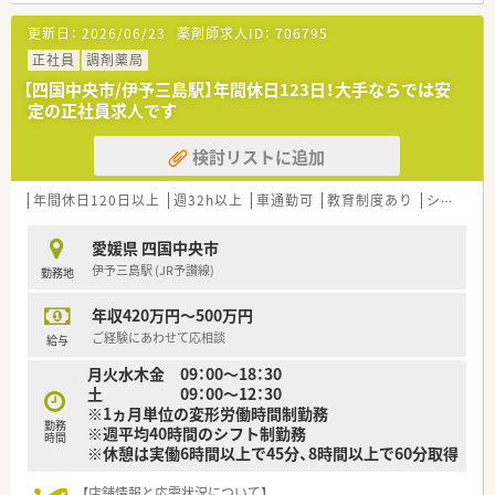
修を用意されています
更新日：
2026/06/23
薬剤師求人ID：
706795
■薬剤師が中心の会社だからこそ活躍できるキャリアパスが多
種多様に用意されています。
正社員
調剤薬局
■店舗拡大に伴い、エリアマネジャーや営業部長等のマネジメン
【四国中央市/伊予三島駅】年間休日123日！大手ならでは安
トのポジションも増えます。
定の正社員求人です
■在宅や教育等の専門性を活かせるスペシャリストを目指すこ
とも可能です。
検討リストに追加
■その他にも、管理部門や商品部門等の本社スタッフなど活動領
域は多種多様です。
■在宅実施店舗は年々増加しており、在宅医療へもしっかりと関
年間休日120日以上
週32h以上
車通勤可
教育制度あり
シフト制
わる事ができます。
■育児休暇は3歳まで取得が可能で、時短制度は小学5年生まで
愛媛県 四国中央市
時短勤務ができるよう変更予定です。
伊予三島駅 (JR予讃線)
勤務地
■年間休日が120日とワークライフバランスが整っています
■日用品から常備薬まで、従業員割引制度など嬉しいメリットも
年収420万円～500万円
たくさんあります！
ご経験にあわせて応相談
給与
月火水木金 09：00～18：30
土 09：00～12：30
※1ヵ月単位の変形労働時間制勤務
勤務
※週平均40時間のシフト制勤務
時間
※休憩は実働6時間以上で45分、8時間以上で60分取得
【店舗情報と応需状況について】