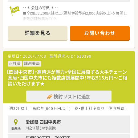
・・＊ 会社の特徴 ＊・・
■全国に2,200店舗以上（調剤併設型約2,000店舗以上）を展開し
調剤店舗数業界TOP！
■店舗拡大に伴いキャリアアップできるポジションが多数あり！
頑張り次第で高給与も可能！
詳細を見る
お問い合わせ
■経験や勤務コースによりますが、経験の少ない方でも500万前
半スタートと業界TOP水準！
■職種や職域に合わせ、豊富な社内研修や外部組織と連携した研
修を用意されています
更新日：
2026/07/08
薬剤師求人ID：
610399
■薬剤師が中心の会社だからこそ活躍できるキャリアパスが多
種多様に用意されています。
正社員
調剤薬局
■店舗拡大に伴い、エリアマネジャーや営業部長等のマネジメン
【四国中央市】«高待遇が魅力»全国に展開する大手チェーン
トのポジションも増えます。
薬局・四国中央市にも複数店舗展開中！年収515万円～ご相
■在宅や教育等の専門性を活かせるスペシャリストを目指すこ
談いただけます★
とも可能です。
■その他にも、管理部門や商品部門等の本社スタッフなど活動領
検討リストに追加
域は多種多様です。
■在宅実施店舗は年々増加しており、在宅医療へもしっかりと関
わる事ができます。
週32h以上
高給与(600万円以上)
寮・借上社宅あり
住宅補助(手当)あり
■育児休暇は3歳まで取得が可能で、時短制度は小学5年生まで
時短勤務ができるよう変更予定です。
愛媛県 四国中央市
■年間休日が120日とワークライフバランスが整っています
川之江駅 (JR予讃線)
勤務地
■日用品から常備薬まで、従業員割引制度など嬉しいメリットも
たくさんあります！