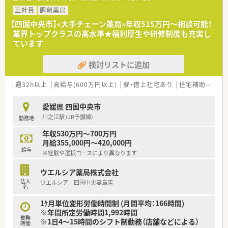
■薬剤師が中心の会社だからこそ活躍できるキャリアパスが多
種多様に用意されています。
正社員
調剤薬局
■店舗拡大に伴い、エリアマネジャーや営業部長等のマネジメン
【四国中央市】«大手チェーン薬局»年収515万円～相談可能！
トのポジションも増えます。
業界トップクラスの高水準★福利厚生や研修制度も充実し
■在宅や教育等の専門性を活かせるスペシャリストを目指すこ
ています
とも可能です。
■その他にも、管理部門や商品部門等の本社スタッフなど活動領
検討リストに追加
域は多種多様です。
■在宅実施店舗は年々増加しており、在宅医療へもしっかりと関
わる事ができます。
週32h以上
高給与(600万円以上)
寮・借上社宅あり
住宅補助(手当)あり
■育児休暇は3歳まで取得が可能で、時短制度は小学5年生まで
時短勤務ができるよう変更予定です。
愛媛県 四国中央市
■年間休日が120日とワークライフバランスが整っています
川之江駅 (JR予讃線)
勤務地
■日用品から常備薬まで、従業員割引制度など嬉しいメリットも
たくさんあります！
年収530万円～700万円
月給355,000円～420,000円
給与
※経験や選択コースにより異なります
ウエルシア薬局株式会社
法人
ウエルシア 四国中央妻鳥店
名
1ｹ月単位変形労働時間制 (月間平均：166時間)
※年間所定労働時間1,992時間
勤務
※1日4～15時間のシフト制勤務（店舗などによる）
時間