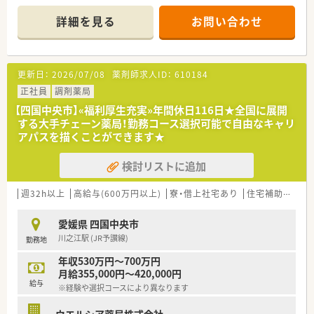
■店舗拡大に伴いキャリアアップできるポジションが多数あり！
頑張り次第で高給与も可能！
詳細を見る
お問い合わせ
■経験や勤務コースによりますが、経験の少ない方でも500万前
半スタートと業界TOP水準！
■職種や職域に合わせ、豊富な社内研修や外部組織と連携した研
修を用意されています
更新日：
2026/07/08
薬剤師求人ID：
610184
■薬剤師が中心の会社だからこそ活躍できるキャリアパスが多
種多様に用意されています。
正社員
調剤薬局
■店舗拡大に伴い、エリアマネジャーや営業部長等のマネジメン
【四国中央市】«福利厚生充実»年間休日116日★全国に展開
トのポジションも増えます。
する大手チェーン薬局！勤務コース選択可能で自由なキャリ
■在宅や教育等の専門性を活かせるスペシャリストを目指すこ
アパスを描くことができます★
とも可能です。
■その他にも、管理部門や商品部門等の本社スタッフなど活動領
検討リストに追加
域は多種多様です。
■在宅実施店舗は年々増加しており、在宅医療へもしっかりと関
わる事ができます。
週32h以上
高給与(600万円以上)
寮・借上社宅あり
住宅補助(手当)あり
■育児休暇は3歳まで取得が可能で、時短制度は小学5年生まで
時短勤務ができるよう変更予定です。
愛媛県 四国中央市
■年間休日が120日とワークライフバランスが整っています
川之江駅 (JR予讃線)
勤務地
■日用品から常備薬まで、従業員割引制度など嬉しいメリットも
たくさんあります！
年収530万円～700万円
月給355,000円～420,000円
給与
※経験や選択コースにより異なります