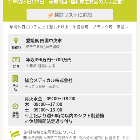
環境です。
◎年間休日123日 研修制度・福利厚生充実の大手企業！
■有給休暇の取得率も高く、年間休日と合わせることで仕事とプ
ライベートのオンとオフをしっかりと切り替えられる職場実態
検討リストに追加
があります。
■ヘルプ体制が非常に充実しており、急な欠員時や休暇取得の際
年間休日120日以上
週32h以上
未経験可
ブランク可
車通勤可
高
も近隣店舗や本部からのバックアップが速やかに行われる仕組
みです。
愛媛県 四国中央市
【想定される業務内容】
伊予三島駅 (JR予讃線)
勤務地
■処方箋に基づく正確な調剤や監査、患者様の不安を解消する服
薬指導に加え、継続的な健康管理をサポートするかかりつけ業務
年収396万円～700万円
を担います。
※年齢・経験による
給与
■居宅や施設への訪問薬剤管理指導といった在宅業務にも積極
的に携わり、地域包括ケアシステムの一翼を担う重要な役割を果
たします。
総合メディカル株式会社
■将来的なキャリアとして、店舗運営を支える薬局長職や、複数
法人
そうごう薬局 三島店
名
の店舗を統括するエリアマネージャーへのステップアップも目
指せます。
月火水金 09：00～18：00
木 09：00～17：00
土 09：00～13：00
勤務
※上記より週40時間以内のシフト制勤務
時間
※休憩時間法定通り付与
【店舗情報と応需状況について】
■JR予讃線の伊予三島駅から車で約5分の場所に位置する、アク