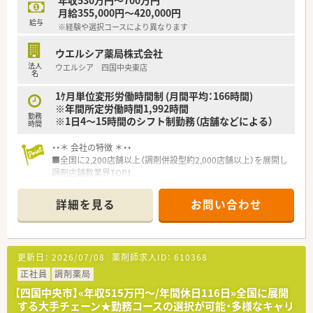
年収530万円～700万円
月給355,000円～420,000円
給与
※経験や選択コースにより異なります
ウエルシア薬局株式会社
法人
ウエルシア 四国中央東店
名
1ｹ月単位変形労働時間制 (月間平均：166時間)
※年間所定労働時間1,992時間
勤務
※1日4～15時間のシフト制勤務（店舗などによる）
時間
・・＊ 会社の特徴 ＊・・
■全国に2,200店舗以上（調剤併設型約2,000店舗以上）を展開し
調剤店舗数業界TOP！
■店舗拡大に伴いキャリアアップできるポジションが多数あり！
頑張り次第で高給与も可能！
詳細を見る
お問い合わせ
■経験や勤務コースによりますが、経験の少ない方でも500万前
半スタートと業界TOP水準！
■職種や職域に合わせ、豊富な社内研修や外部組織と連携した研
修を用意されています
更新日：
2026/07/08
薬剤師求人ID：
610368
■薬剤師が中心の会社だからこそ活躍できるキャリアパスが多
種多様に用意されています。
正社員
調剤薬局
■店舗拡大に伴い、エリアマネジャーや営業部長等のマネジメン
【四国中央市】«年収515万円～/年間休日116日»全国に展開
トのポジションも増えます。
する大手チェーン★勤務コースの選択が可能・多様なキャリ
■在宅や教育等の専門性を活かせるスペシャリストを目指すこ