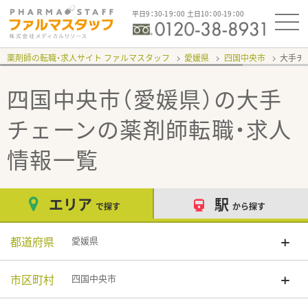
平日9：30-19：00 土日10：00-19：00
薬剤師の転職・求人サイト ファルマスタッフ
愛媛県
四国中央市
大手チ
四国中央市（愛媛県）の大手
チェーン
の薬剤師転職・求人
情報一覧
エリア
駅
で探す
から探す
都道府県
愛媛県
市区町村
四国中央市