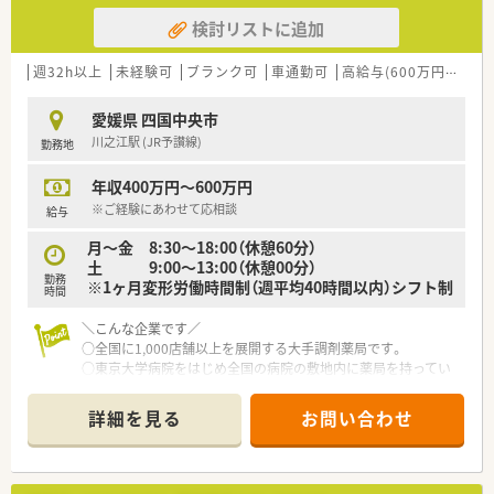
検討リストに追加
週32h以上
未経験可
ブランク可
車通勤可
高給与(600万円以上)
愛媛県 四国中央市
川之江駅 (JR予讃線)
勤務地
年収400万円～600万円
※ご経験にあわせて応相談
給与
月～金 8:30～18:00（休憩60分）
土 9:00～13:00（休憩00分）
勤務
※1ヶ月変形労働時間制（週平均40時間以内）シフト制
時間
＼こんな企業です／
○全国に1,000店舗以上を展開する大手調剤薬局です。
○東京大学病院をはじめ全国の病院の敷地内に薬局を持ってい
ます。
病診薬連携を強化することで、地域にお住いの患者様に高度な医
詳細を見る
お問い合わせ
療の提供を実現しています。
○全店「同一の機械・システム」を採用しており、且つ処方箋の応
需内容が多岐にわたる（敷地内・病院門前・医療モール・CL門前）
ので、スキルUPしたい方にはお勧めもです。