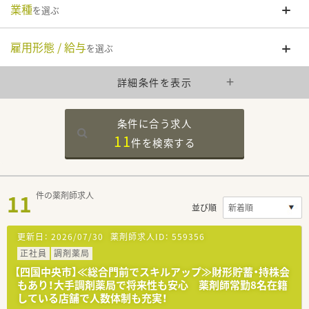
業種
を選ぶ
雇用形態 / 給与
を選ぶ
詳細条件を表示
条件に合う求人
11
件を
検索する
11
件の薬剤師求人
並び順
更新日：
2026/07/30
薬剤師求人ID：
559356
正社員
調剤薬局
【四国中央市】≪総合門前でスキルアップ≫財形貯蓄・持株会
もあり！大手調剤薬局で将来性も安心 薬剤師常勤8名在籍
している店舗で人数体制も充実！