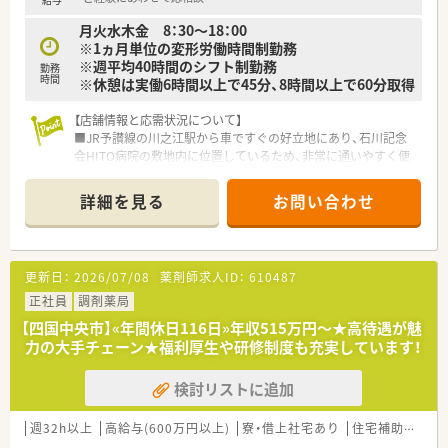
月火水木金 8：30～18：00
※1ヵ月単位の変形労働時間制勤務
※週平均40時間のシフト制勤務
勤務
時間
※休憩は実働6時間以上で45分、8時間以上で60分取得
【店舗情報と応需状況について】
■JR予讃線の川之江駅から車ですぐの好立地にあり、石川記念
会HITO病院の敷地内に位置しているため、非常に通いやすく便
利な店舗です。
■処方箋は総合科目を広範囲に応受しており、枚数は一人あたり
詳細を見る
お問い合わせ
約30枚から35枚程度と、薬剤師として着実に経験を積める環境
が整っています。
■薬剤師の体制は常勤3名とパート4名で構成されており、協力
し合いながら日々の業務に取り組める非常に安定した職場環境
更新日：
2026/07/08
薬剤師求人ID：
610487
と言えます。
正社員
調剤薬局
【募集背景と求める人物像について】
【四国中央市】«年間休日116日»年収515万円～★高待遇が魅
■今回は欠員補充に伴う急募案件となっており、周囲と連携を取
力の大手チェーン★福利厚生や研修制度も充実しています！
りながら前向きに業務へ取り組んでいただける方を、幅広く募集
しております。
検討リストに追加
■患者様一人ひとりに寄り添う「患者様ファースト」の精神を大
切にし、地域医療の質を向上させることに貢献したいという意欲
的な方を求めています。
週32h以上
高給与(600万円以上)
寮・借上社宅あり
住宅補助(手当)あり
■居宅や施設への訪問といった在宅業務に対して、積極的に取り