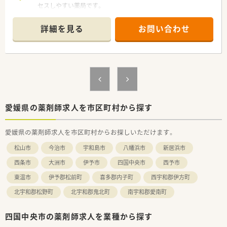
セスしやすい薬局です。
■隣接クリニックから耳鼻咽喉科とアレルギー科を主に応需し
ており、1日平均120枚の処方箋に対応します。
詳細を見る
お問い合わせ
■薬剤師は常勤で5名、事務員は2名が在籍しており、複数名体制
で安心して業務に臨めます。
【募集背景と求める人物像について】
■今回は組織体制の強化に伴う募集となり、即戦力としてご活躍
いただける経験者の方を求めております。
■チームワークを大切にし、薬剤師や事務員など他のスタッフと
協力しながら業務に取り組める方を歓迎いたします。
■患者さま一人ひとりと真摯に向き合い、丁寧なコミュニケーシ
愛媛県の薬剤師求人を市区町村から探す
ョンを心がけてくださる方を募集しています。
愛媛県の薬剤師求人を市区町村からお探しいただけます。
【法人特徴について】
■福岡県に本社を置き、全国43都道府県に680店舗以上を展開し
松山市
今治市
宇和島市
八幡浜市
新居浜市
ている大手調剤薬局チェーンです。
■医療機関の開業支援事業も手掛けており、クリニックとの良好
西条市
大洲市
伊予市
四国中央市
西予市
な関係を築き「医薬連携」を積極的に推進しています。
東温市
伊予郡松前町
喜多郡内子町
西宇和郡伊方町
■健康サポート薬局の届出数は全国でもトップクラスで、地域住
民の健康に貢献するかかりつけ薬局を目指しております。
北宇和郡松野町
北宇和郡鬼北町
南宇和郡愛南町
四国中央市の薬剤師求人を業種から探す