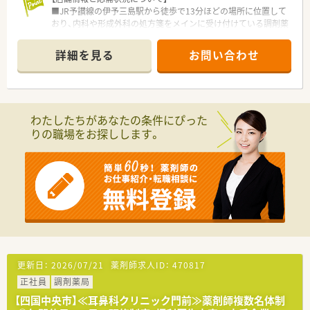
■JR予讃線の伊予三島駅から徒歩で13分ほどの場所に位置して
おり、内科や形成外科の処方箋をメインに受け付けている調剤薬
局です。
■1日あたりの処方箋応需枚数は約20枚程度となっており、一人
詳細を見る
お問い合わせ
ひとりの患者様に対してゆとりを持って丁寧に対応できる環境
です。
■現在は薬剤師常勤1名と応援体制で運営されており、少数精鋭
ながらも大手チェーンならではの安定した協力体制が整ってい
ます。
わたしたちがあなたの条件にぴった
りの職場をお探しします。
【法人特徴について】
■創立から25年で全国に722店舗を展開する大手薬局チェーン
であり、医療機関と密に連携するマンツーマン出店を基本戦略と
しています。
■調剤業務以外にもコンビニやJR西日本とのコラボ店舗など多
角的な事業を展開しており、時代の変化に合わせた柔軟な提案を
行っています。
■「教育のクオール」と称されるほど教育体制が充実しており、5
年後や10年後も見据えて一生涯活躍できる薬剤師の育成に注力
しています。
更新日：
2026/07/21
薬剤師求人ID：
470817
【勤務実態について】
正社員
調剤薬局
■残業時間は月平均で10時間程度と少なく、1分単位で残業代が
全額支給されるため、サービス残業の心配がなく安心して働ける
【四国中央市】≪耳鼻科クリニック門前≫薬剤師複数名体制