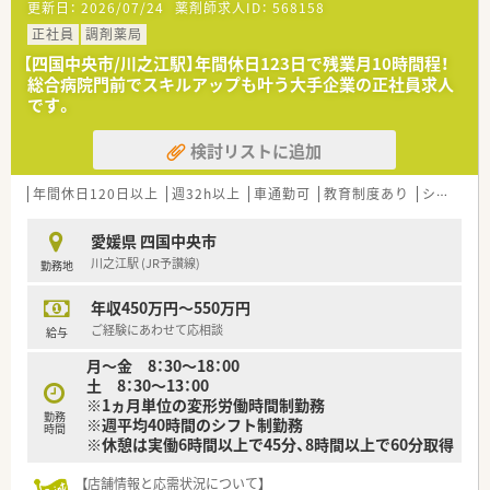
更新日：
2026/07/24
薬剤師求人ID：
568158
○長期就業＆自己研讃を続ける事で給与があがる仕組みになっ
ており、将来的に高年収も狙う事が出来ます。
正社員
調剤薬局
○インターネットを使って処方薬の飲み方を遠隔指導する「オン
【四国中央市/川之江駅】年間休日123日で残業月10時間程！
ライン服薬指導」、今後も病院の「敷地内薬局」の推進、女性客の
総合病院門前でスキルアップも叶う大手企業の正社員求人
取り込みを狙う店舗でデザインの一新。
です。
M&Aによる店舗拡大と業界のリーディングカンパニーとして成
長を続けています。
検討リストに追加
○どの店舗も、最新システムが整っています！
＼福利厚生／
年間休日120日以上
週32h以上
車通勤可
教育制度あり
シフト制
〇「社員第一主義」を掲げている同社では、福利厚生面が手厚く
年間休日120日以上、「連続休暇制度（年に1回、最大9連休を取得
愛媛県 四国中央市
できる制度）」等
川之江駅 (JR予讃線)
勤務地
プライベートも充実出来る様にワークライフバランスを後押し
してくれる制度が充実しています。
年収450万円～550万円
〇社員割引制度、財形貯蓄制度、スポーツジム優待等が受けられ
る他、提携の保養施設は全国に40ヵ所あります。
ご経験にあわせて応相談
給与
〇産休・育休・時短勤務者2,097人以上等、どれも業界トップクラ
月～金 8：30～18：00
スの実績!
土 8：30～13：00
産休、育休取得はもちろんのこと、育児短時間勤務制度を実施
※1ヵ月単位の変形労働時間制勤務
育児休業より復帰後、1日最大2時間短縮して勤務できる制度で
勤務
※週平均40時間のシフト制勤務
す。
時間
※休憩は実働6時間以上で45分、8時間以上で60分取得
法律では3歳までですが、同社では小学校就学時までの期間利用
可能♪
【店舗情報と応需状況について】