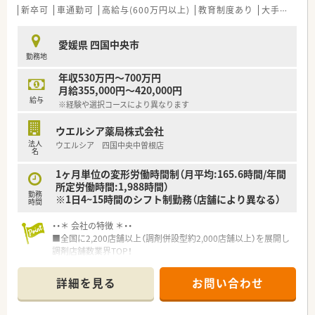
わる事ができます。
新卒可
車通勤可
高給与(600万円以上)
教育制度あり
大手チェーン
■育児休暇は3歳まで取得が可能で、時短制度は小学5年生まで
時短勤務ができるよう変更予定です。
愛媛県 四国中央市
■年間休日が120日とワークライフバランスが整っています
勤務地
■日用品から常備薬まで、従業員割引制度など嬉しいメリットも
たくさんあります！
年収530万円～700万円
月給355,000円～420,000円
給与
※経験や選択コースにより異なります
ウエルシア薬局株式会社
法人
ウエルシア 四国中央中曽根店
名
1ヶ月単位の変形労働時間制（月平均:165.6時間/年間
所定労働時間:1,988時間）
勤務
※1日4~15時間のシフト制勤務（店舗により異なる）
時間
・・＊ 会社の特徴 ＊・・
■全国に2,200店舗以上（調剤併設型約2,000店舗以上）を展開し
調剤店舗数業界TOP！
■店舗拡大に伴いキャリアアップできるポジションが多数あり！
頑張り次第で高給与も可能！
詳細を見る
お問い合わせ
■経験や勤務コースによりますが、経験の少ない方でも500万前
半スタートと業界TOP水準！
■職種や職域に合わせ、豊富な社内研修や外部組織と連携した研