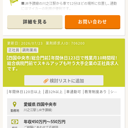
■JR予讃線の川之江駅から車で12分ほどの場所に位置し、通勤
にはマイカーの利用が便利です。
■地域の基幹となる総合病院から、多岐にわたる処方箋を1日約
130枚応需しております。 ■薬剤師は常勤で6名在籍しており、
詳細を見る
お問い合わせ
処方枚数に対して手厚い人員体制で業務を行っています。
【法人特徴について】
■全国に700店舗以上を展開する大手薬局チェーンであり、安定
更新日：
2026/07/23
薬剤師求人ID：
706200
した経営基盤を持っています。
■医療機関とのマンツーマン出店を基本とし、医師との連携やデ
正社員
調剤薬局
ータ共有を深めています。
【四国中央市/総合門前】年間休日123日で残業月10時間程！
■「教育の」と称されるほど研修制度が充実しており、専門性の
総合病院門前でスキルアップも叶う大手企業の正社員求人
高い薬剤師育成に注力しています。
です。
【求人情報について】
検討リストに追加
■年収はご経験やスキルを考慮の上、450万円から550万円の間
で相談が可能となります。
■昇給は年1回、賞与は年2回支給され、日々の頑張りがしっかり
年間休日120日以上
週32h以上
車通勤可
教育制度あり
シフト制
と給与に反映されます。 ■正社員として週32時間以上の勤務と
なり、安定した雇用形態で長く働くことができます。
愛媛県 四国中央市
川之江駅 (JR予讃線)
勤務地
年収450万円～550万円
ご経験にあわせて応相談
給与