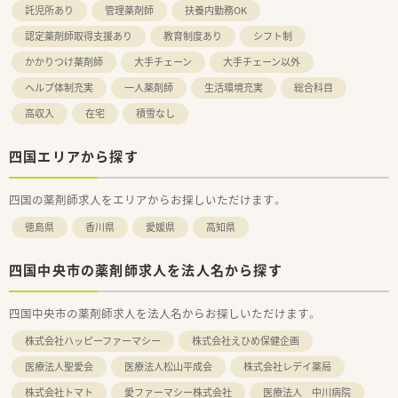
託児所あり
管理薬剤師
扶養内勤務OK
認定薬剤師取得支援あり
教育制度あり
シフト制
かかりつけ薬剤師
大手チェーン
大手チェーン以外
ヘルプ体制充実
一人薬剤師
生活環境充実
総合科目
高収入
在宅
積雪なし
四国エリアから探す
四国の薬剤師求人をエリアからお探しいただけます。
徳島県
香川県
愛媛県
高知県
四国中央市の薬剤師求人を法人名から探す
四国中央市の薬剤師求人を法人名からお探しいただけます。
株式会社ハッピーファーマシー
株式会社えひめ保健企画
医療法人聖愛会
医療法人松山平成会
株式会社レデイ薬局
株式会社トマト
愛ファーマシー株式会社
医療法人 中川病院