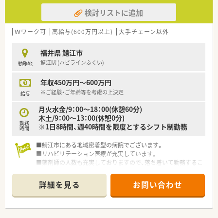
検討リストに追加
Ｗワーク可
高給与(600万円以上)
大手チェーン以外
福井県 鯖江市
鯖江駅 (ハピラインふくい)
勤務地
年収450万円～600万円
※ご経験・ご年齢等を考慮の上決定
給与
月火水金/9：00～18：00(休憩60分)
木土/9：00～13：00(休憩0分)
勤務
※1日8時間、週40時間を限度とするシフト制勤務
時間
■鯖江市にある地域密着型の病院でございます。
■リハビリテーション医療が充実しています。
■薬剤師の人数も充実しておりますので、落ち着いて勤務するこ
とが可能でございます。
詳細を見る
お問い合わせ