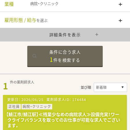
業種
病院・クリニック
雇用形態 / 給与
を選ぶ
詳細条件を表示
条件に合う求人
1
件を
検索する
1
件の薬剤師求人
並び順
更新日：
2026/06/25
薬剤師求人ID：
174484
正社員
病院・クリニック
【鯖江市/鯖江駅】≪残業少なめの病院求人≫設備充実！ワー
クライフバランスを取ってのお仕事が可能な求人でござい
ます。