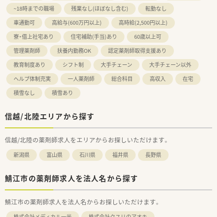
~18時までの職場
残業なし(ほぼなし含む)
転勤なし
車通勤可
高給与(600万円以上)
高時給(2,500円以上)
寮・借上社宅あり
住宅補助(手当)あり
60歳以上可
管理薬剤師
扶養内勤務OK
認定薬剤師取得支援あり
教育制度あり
シフト制
大手チェーン
大手チェーン以外
ヘルプ体制充実
一人薬剤師
総合科目
高収入
在宅
積雪なし
積雪あり
信越/北陸エリアから探す
信越/北陸の薬剤師求人をエリアからお探しいただけます。
新潟県
富山県
石川県
福井県
長野県
鯖江市の薬剤師求人を法人名から探す
鯖江市の薬剤師求人を法人名からお探しいただけます。
株式会社メディカル一光
株式会社クスリのアオキ