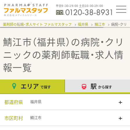
平日9：30-19：00 土日10：00-19：00
薬剤師の転職・求人サイト ファルマスタッフ
福井県
鯖江市
病院・クリ
鯖江市（福井県）の病院・クリ
ニック
の薬剤師転職・求人情
報一覧
エリア
駅
で探す
から探す
都道府県
福井県
市区町村
鯖江市