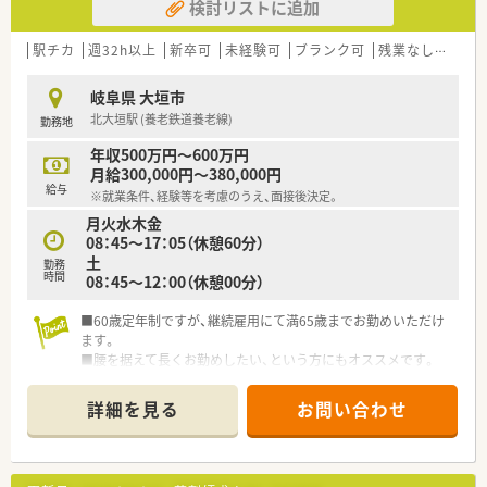
検討リストに追加
駅チカ
週32h以上
新卒可
未経験可
ブランク可
残業なし(ほぼなし含む)
岐阜県 大垣市
北大垣駅 (養老鉄道養老線)
勤務地
年収500万円～600万円
月給300,000円～380,000円
給与
※就業条件、経験等を考慮のうえ、面接後決定。
月火水木金
08：45～17：05（休憩60分）
土
勤務
時間
08：45～12：00（休憩00分）
■60歳定年制ですが、継続雇用にて満65歳までお勤めいただけ
ます。
■腰を据えて長くお勤めしたい、という方にもオススメです。
詳細を見る
お問い合わせ