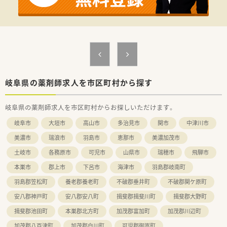
岐阜県の薬剤師求人を市区町村から探す
岐阜県の薬剤師求人を市区町村からお探しいただけます。
岐阜市
大垣市
高山市
多治見市
関市
中津川市
美濃市
瑞浪市
羽島市
恵那市
美濃加茂市
土岐市
各務原市
可児市
山県市
瑞穂市
飛騨市
本巣市
郡上市
下呂市
海津市
羽島郡岐南町
羽島郡笠松町
養老郡養老町
不破郡垂井町
不破郡関ケ原町
安八郡神戸町
安八郡安八町
揖斐郡揖斐川町
揖斐郡大野町
揖斐郡池田町
本巣郡北方町
加茂郡富加町
加茂郡川辺町
加茂郡八百津町
加茂郡白川町
可児郡御嵩町