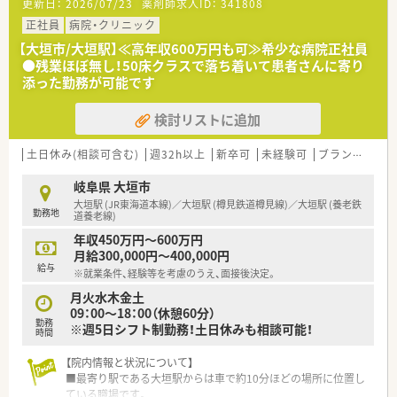
更新日：
2026/07/23
薬剤師求人ID：
341808
正社員
病院・クリニック
【大垣市/大垣駅】≪高年収600万円も可≫希少な病院正社員
●残業ほぼ無し！50床クラスで落ち着いて患者さんに寄り
添った勤務が可能です
検討リストに追加
土日休み(相談可含む)
週32h以上
新卒可
未経験可
ブランク可
残
岐阜県 大垣市
大垣駅 (JR東海道本線)／大垣駅 (樽見鉄道樽見線)／大垣駅 (養老鉄
勤務地
道養老線)
年収450万円～600万円
月給300,000円～400,000円
給与
※就業条件、経験等を考慮のうえ、面接後決定。
月火水木金土
09：00～18：00（休憩60分）
勤務
※週5日シフト制勤務！土日休みも相談可能！
時間
【院内情報と状況について】
■最寄り駅である大垣駅からは車で約10分ほどの場所に位置し
ている職場です。