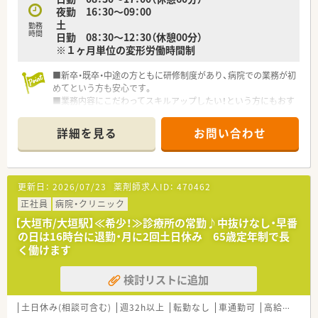
夜勤 16：30～09：00
ポートします。
土
■医薬品の在庫管理や発注業務など、薬局内の幅広い業務をお任
勤務
時間
日勤 08：30～12：30（休憩00分）
せいたします。
※１ヶ月単位の変形労働時間制
■新卒・既卒・中途の方ともに研修制度があり、病院での業務が初
めてという方も安心です。
■業務内容にこだわってスキルアップしたい！という方にもおす
すめです。
■産休育休から復帰した方もいらっしゃり、女性も長く働ける病
詳細を見る
お問い合わせ
院です。
■空き状況により、託児所の利用も可能！
■電子カルテ他、設備の整った環境です。
更新日：
2026/07/23
薬剤師求人ID：
470462
正社員
病院・クリニック
【大垣市/大垣駅】≪希少！≫診療所の常勤♪中抜けなし・早番
の日は16時台に退勤・月に2回土日休み 65歳定年制で長
く働けます
検討リストに追加
土日休み(相談可含む)
週32h以上
転勤なし
車通勤可
高給与(600万円以上)