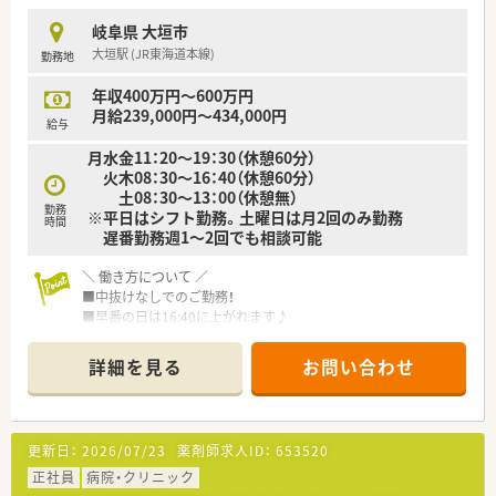
岐阜県 大垣市
大垣駅 (JR東海道本線)
勤務地
年収400万円～600万円
月給239,000円～434,000円
給与
月水金11：20～19：30（休憩60分）
火木08：30～16：40（休憩60分）
土08：30～13：00（休憩無）
勤務
※平日はシフト勤務。土曜日は月2回のみ勤務
時間
遅番勤務週1～2回でも相談可能
＼ 働き方について ／
■中抜けなしでのご勤務！
■早番の日は16:40に上がれます♪
■月に2回、土日休みが取得可能！
ワークライフバランスを重視したい方にオススメです！
詳細を見る
お問い合わせ
＼ 働く環境について ／
■外来患者様などからの薬の日数変更は
薬剤によっては薬剤師判断で対応をしています。
更新日：
2026/07/23
薬剤師求人ID：
653520
■午後にはカンファレンスを実施し、
コミュニケーションをしっかり取れる環境です。
正社員
病院・クリニック