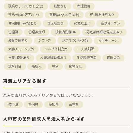
残業なし(ほぼなし含む)
転勤なし
車通勤可
高給与(600万円以上)
高時給(2,500円以上)
寮・借上社宅あり
住宅補助(手当)あり
託児所あり
60歳以上可
新規オープン
管理職
管理薬剤師
扶養内勤務OK
認定薬剤師取得支援あり
教育制度あり
シフト制
かかりつけ薬剤師
大手チェーン
大手チェーン以外
ヘルプ体制充実
一人薬剤師
当直・夜勤あり
22時以降勤務あり
生活環境充実
夜間のみ
総合科目
高収入
在宅
積雪なし
東海エリアから探す
東海の薬剤師求人をエリアからお探しいただけます。
岐阜県
静岡県
愛知県
三重県
大垣市の薬剤師求人を法人名から探す