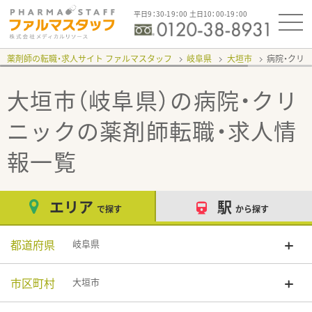
平日9：30-19：00 土日10：00-19：00
薬剤師の転職・求人サイト ファルマスタッフ
岐阜県
大垣市
病院・クリ
大垣市（岐阜県）の病院・クリ
ニック
の薬剤師転職・求人情
報一覧
エリア
駅
で探す
から探す
都道府県
岐阜県
市区町村
大垣市