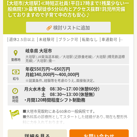
■薬剤部は常勤1名、非常勤1名、補助の方1名という人員構成で
【大垣市/大垣駅】≪時短正社員！平日17時まで！残業少ない一
す。
般病院！≫最寄駅徒歩5分以内とアクセス抜群！託児所完備
しておりますので子育て中の方も安心♪
＼ 長く働けます ／
■定年は65歳。
検討リストに追加
今後長くお勤めできる先をお探しの方歓迎！
＼ こんな方にオススメ ／
週休2.5日以上
未経験可
ブランク可
転勤なし
車通勤可
高給与(
★メリハリつけてプライベートも大切にしたい方！
★将来的に管理薬剤師としてご活躍いただける方！
岐阜県 大垣市
★他職種の方とともに前向きに業務に取り組んでいただける方！
大垣駅 (JR東海道本線)／大垣駅 (近鉄養老線)／大垣駅 (樽見鉄道樽
勤務地
医療・介護どちらにも注力しています♪
見線)／大垣駅 (養
…
年収550万円～650万円
月給340,000円～400,000円
給与
※就業条件、経験等を考慮のうえ、面接後決定。
月火水木金 08：30～17：00（休憩60分）
土 08：30～13：00（休憩無）
勤務
・月間120時間程度シフト制勤務
時間
■大垣市見取町にある60床の一般病院です。
■外科系の診療所としてスタートした経緯があり、現在も整形外
科に力を入れております。
■JR東海道本線「大垣駅」から徒歩5分と通勤やお出かけにも便
利です。
詳細を見る
お問い合わせ