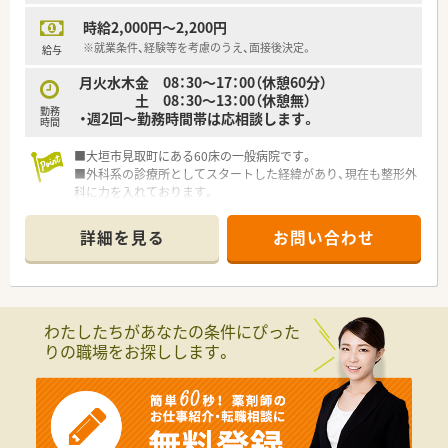
時給2,000円～2,200円
※就業条件、経験等を考慮のうえ、面接後決定。
給与
月火水木金 08：30～17：00（休憩60分）
土 08：30～13：00（休憩無）
勤務
・週2回～勤務時間帯は応相談します。
時間
■大垣市見取町にある60床の一般病院です。
■外科系の診療所としてスタートした経緯があり、現在も整形外
科に力を入れております。
■JR東海道本線「大垣駅」から徒歩5分と通勤やお出かけにも便
利です。
詳細を見る
お問い合わせ
■勤務時間は平日17:00まで、残業時間も少なめのため、ご家庭
やプライベートと両立が可能です。
■託児所を完備しているため、子育て中の方も安心して働ける環
境です。
わたしたちがあなたの条件にぴった
りの職場をお探しします。