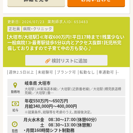
■勤務時間は平日17:00まで、残業時間も少なめのため、ご家庭
やプライベートと両立が可能です。
■託児所を完備しているため、子育て中の方も安心して働ける環
境です。
更新日：
2026/07/23
薬剤師求人ID：
653483
■ご経験に応じご年収600万も相談可能です。
正社員
病院・クリニック
【大垣市/大垣駅】≪年収600万円！平日17時まで！残業少ない
一般病院！≫最寄駅徒歩5分以内とアクセス抜群！託児所完
備しておりますので子育て中の方も安心♪
検討リストに追加
週休2.5日以上
未経験可
ブランク可
転勤なし
車通勤可
高給与(
岐阜県 大垣市
大垣駅 (JR東海道本線)／大垣駅 (近鉄養老線)／大垣駅 (樽見鉄道樽
勤務地
見線)／大垣駅 (養
…
年収550万円～650万円
月給340,000円～400,000円
給与
※就業条件、経験等を考慮のうえ、面接後決定。
月火水木金 08：30～17：00（休憩60分）
土 08：30～13：00（休憩無）
・月間160時間シフト制勤務
勤務