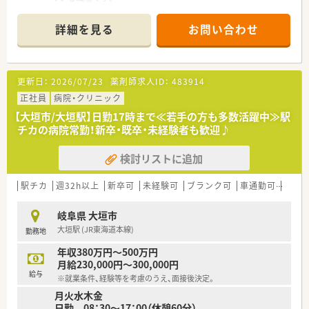
■整形外科や消化器科、透析腎臓内科など幅広い科目を応需して
いる病院です。
詳細を見る
お問い合わせ
■薬剤師は常時1名から2名体制で、落ち着いた環境で業務に取
り組めます。
【募集背景と求める人物像について】
更新日：
2026/07/23
薬剤師求人ID：
483914
■今回は薬剤師の欠員補充のため、新たな仲間を募集することに
なりました。
正社員
病院・クリニック
■病院での勤務経験がない方やブランクがある方でも安心して
【大垣市/大垣駅】日勤17時まで≪若手の方も多数活躍中≫駅
ご応募いただけます。
チカの病院常勤！新卒・既卒・未経験者も歓迎♪
■患者様一人ひとりと丁寧に向き合える、コミュニケーションを
大切にする方を歓迎します。
検討リストに追加
【求人情報について】
■月給45万円以上で、賞与を含めると年収600万円弱も可能な高
駅チカ
週32h以上
新卒可
未経験可
ブランク可
車通勤可
寮・
待遇求人です。
■ご家庭の都合に合わせて、土日休みでの勤務についても柔軟に
岐阜県 大垣市
ご相談いただけます。
大垣駅 (JR東海道本線)
勤務地
■月額1,000円で利用できる託児所があり、子育て世代も安心し
て働ける職場です。
年収380万円～500万円
月給230,000円～300,000円
【想定される業務内容】
給与
※就業条件、経験等を考慮のうえ、面接後決定。
■入院患者様への服薬指導や調剤、監査業務などを中心にご担当
月火水木金
いただきます。
日勤 08：30～17：00（休憩60分）
■病棟業務にも携わっていただき、多職種と連携して患者様をサ