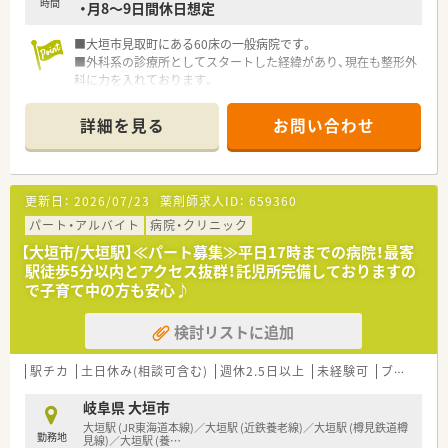
時間
・月8～9日間休日想定
■大垣市見取町にある60床の一般病院です。
■外科系の診療所としてスタートした経緯があり、現在も整形外
科に力を入れております。
■JR東海道本線「大垣駅」から徒歩5分と通勤やお出かけにも便
利です。
詳細を見る
お問い合わせ
■勤務時間は平日17:00まで、残業時間も少なめのため、ご家庭
やプライベートと両立が可能です。
■託児所を完備しているため、子育て中の方も安心して働ける環
境です。
更新日：
2026/07/23
薬剤師求人ID：
659360
■ご経験に応じご年収600万も相談可能です。
パート・アルバイト
病院・クリニック
【大垣市/大垣駅】≪パート募集≫平日17時までの病院！最寄
駅徒歩5分以内とアクセス抜群！託児所完備しておりますの
で子育て中の方も安心♪
検討リストに追加
駅チカ
土日休み(相談可含む)
週休2.5日以上
未経験可
ブランク可
岐阜県 大垣市
大垣駅 (JR東海道本線)／大垣駅 (近鉄養老線)／大垣駅 (樽見鉄道樽
勤務地
見線)／大垣駅 (養
…