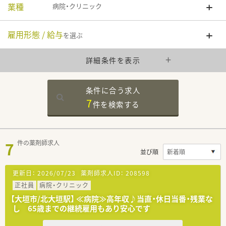
業種
病院・クリニック
雇用形態 / 給与
を選ぶ
詳細条件を表示
条件に合う求人
7
件を
検索する
7
件の薬剤師求人
並び順
更新日：
2026/07/23
薬剤師求人ID：
208598
正社員
病院・クリニック
【大垣市/北大垣駅】 ≪病院≫高年収♪当直・休日当番・残業な
し 65歳までの継続雇用もあり安心です