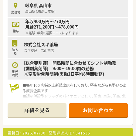
★薬剤師スキルの向上が可能！
岐阜県 高山市
医師の開業支援も行っており、開院時からマンツーマン体制を整
高山駅 (JR高山本線)
勤務地
えている調剤薬局が多くあります。
そのため、しっかりと薬剤師スキルを豊富な処方箋枚数から向上
年収400万円～770万円
させることが可能です。
月給271,200円～478,000円
また、患者様へのフォローアップやトレーシングレポートの作成
給与
※経験・年齢・選択コースによります
などを通して、地域の患者様の健康に寄り添っています。
株式会社スギ薬局
★挑戦する人にはチャンス（多彩なキャリアパス）があります！
法人
スギ薬局 高山西店
20歳代・30歳代の若い薬剤師が薬局や本部スタッフとして活躍
名
し会社を引っ張っています。
年齢や性別は関係なく、実務力を兼ね備え挑戦をする姿勢の方に
[総合薬剤師] 開局時間に合わせてシフト制勤務
はチャンスが与えられます。
[調剤薬剤師] 9:00～19:00内の勤務
勤務
毎年、自分のキャリアイメージ申告、ライフスタイル申告など、
※変形労働時間制(実働1日平均8時間勤務)
時間
自分の理想を提出できます。
年間２回の面談では、上長と自身のビジョンや悩みなど話すスタ
■毎年100 店舗以上新規出店をしており、堅実ながらも勢いのあ
ッフが多く、1人1人の考えを重視しています。
る成長企業です
■調剤併設型ドラッグのパイオニアとして、関東、東海、関西、北
★日祝休み、充実した休暇制度・福利厚生！
陸・信州を中心に約1,700店舗以上を展開しています
薬剤師は原則日祝は完全休み！
■研修制度は様々なプランがあり、集合研修だけでなく任意で受
詳細を見る
お問い合わせ
日祝と特別休暇をつなげ連休を取る社員も多く、
講可能な研修も幅広く用意されています
毎年付与されるワークライフバランス（WLB）休暇9日間を組み
■店舗で活躍する従業員、社外で活躍する従業員、将来経営幹部
合わせて海外旅行や帰省などに利用しています。
となる従業員など、薬剤師として様々な活躍ができるフィールド
希望する特別休暇取得率が100％となっておりますので、ご安心
を用意されています
更新日：
2026/07/30
薬剤師求人ID：
341535
ください。
■総合薬剤師・調剤薬剤師（土日休み・19時までの勤務）どちらか