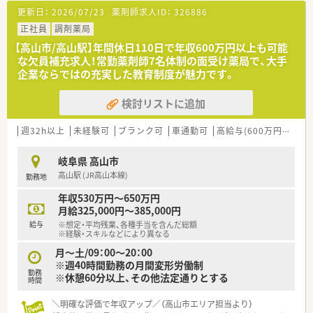
更新日：
2026/07/23
薬剤師求人ID：
326886
正社員
調剤薬局
【高山市/高山駅】年間休日110日で年収600万円以上も可能
な欠員補充求人！常勤薬剤師7名体制の面受け薬局で、大手
企業ならではの充実した教育制度が魅力です。
検討リストに追加
週32h以上
未経験可
ブランク可
車通勤可
高給与(600万円以上)
岐阜県 高山市
高山駅 (JR高山本線)
勤務地
年収530万円～650万円
月給325,000円～385,000円
給与
※想定・平均残業、各種手当を含んだ総額
※経験・スキルなどにより異なる
月～土/09：00～20：00
※週40時間勤務の月間変形労働制
勤務
※休憩60分以上、その他法定通りとする
時間
＼明確な評価で年収アップ／（高山市エリア担当より）