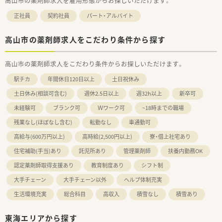
高山市の薬剤師求人を雇用形態からお探しいただけます。
正社員
契約社員
パート・アルバイト
高山市の薬剤師求人をこだわり条件から探す
高山市の薬剤師求人をこだわり条件からお探しいただけます。
駅チカ
年間休日120日以上
土日祝休み
土日休み(相談可含む)
週休2.5日以上
週32h以上
新卒可
未経験可
ブランク可
Ｗワーク可
~18時までの職場
残業なし(ほぼなし含む)
転勤なし
車通勤可
高給与(600万円以上)
高時給(2,500円以上)
寮・借上社宅あり
住宅補助(手当)あり
託児所あり
管理薬剤師
扶養内勤務OK
認定薬剤師取得支援あり
教育制度あり
シフト制
大手チェーン
大手チェーン以外
ヘルプ体制充実
生活環境充実
総合科目
高収入
積雪なし
積雪あり
東海エリアから探す