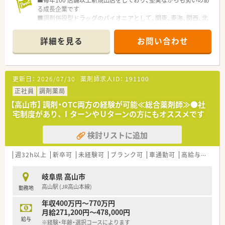
■毎年100 店舗以上新規出店をしており、堅実ながらも勢いのあ
る成長企業です
■調剤併設型ドラッグのパイオニアとして、関東、東海、関西、北
陸・信州を中心に約1,700店舗以上を展開しています
■研修制度は様々なプランがあり、集合研修だけでなく任意で受
詳細を見る
お問い合わせ
講可能な研修も幅広く用意されています
■店舗で活躍する従業員、社外で活躍する従業員、将来経営幹部
となる従業員など、薬剤師として様々な活躍ができるフィールド
を用意されています
更新日：
2026/07/30
薬剤師求人ID：
191100
■総合薬剤師・調剤薬剤師（土日休み・19時までの勤務）どちらか
の働き方を選択できます
正社員
調剤薬局
■調剤併設型だけでなく「医療モール・クリニック併設店舗」「敷
【高山市】 調剤・OTC両方の経験が可能≪総合薬剤師≫●社
地内薬局」「訪問調剤特化型店舗」など様々な店舗を運営してい
宅制度があり、ⅠターンやＵターンの方にもオススメです
ます
■在宅医療にも積極的取り組んでおり「訪問調剤特化型店舗」を
検討リストに追加
50店舗以上、無菌調剤室は業界最多の51店舗設置しています
■「プラチナくるみん認定企業」「健康経営優良法人2023（大規模
法人部門）認定」等を取得し一人ひとりが働きやすい環境が整備
週32h以上
新卒可
未経験可
ブランク可
車通勤可
高給与(600万円以上)
されています
■充実した研修制度、人事制度、評価制度、キャリア支援制度等
岐阜県 高山市
があるのも特徴です
高山駅 (JR高山本線)
勤務地
年収400万円～770万円
月給271,200円～478,000円
給与
※経験・年齢・選択コースによります