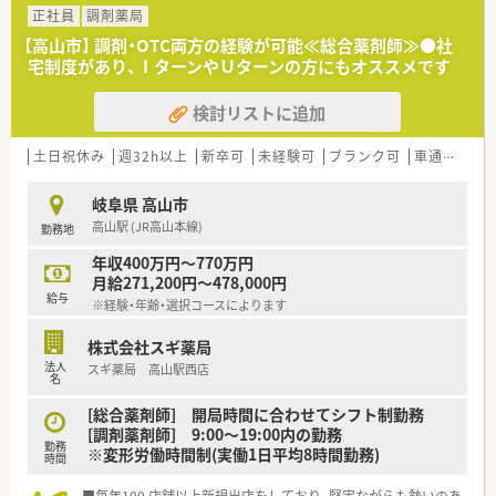
ワークライフバランスを重視される方には魅力的な制度となっ
の働き方を選択できます
正社員
調剤薬局
ています。
■調剤併設型だけでなく「医療モール・クリニック併設店舗」「敷
【高山市】 調剤・OTC両方の経験が可能≪総合薬剤師≫●社
地内薬局」「訪問調剤特化型店舗」など様々な店舗を運営してい
宅制度があり、ⅠターンやＵターンの方にもオススメです
ます
■在宅医療にも積極的取り組んでおり「訪問調剤特化型店舗」を
検討リストに追加
50店舗以上、無菌調剤室は業界最多の51店舗設置しています
■「プラチナくるみん認定企業」「健康経営優良法人2023（大規模
法人部門）認定」等を取得し一人ひとりが働きやすい環境が整備
土日祝休み
週32h以上
新卒可
未経験可
ブランク可
車通勤可
されています
■充実した研修制度、人事制度、評価制度、キャリア支援制度等
岐阜県 高山市
があるのも特徴です
高山駅 (JR高山本線)
勤務地
年収400万円～770万円
月給271,200円～478,000円
給与
※経験・年齢・選択コースによります
株式会社スギ薬局
法人
スギ薬局 高山駅西店
名
[総合薬剤師] 開局時間に合わせてシフト制勤務
[調剤薬剤師] 9:00～19:00内の勤務
勤務
※変形労働時間制(実働1日平均8時間勤務)
時間