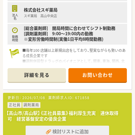
株式会社スギ薬局
法人
スギ薬局 高山中央店
名
[総合薬剤師] 開局時間に合わせてシフト制勤務
[調剤薬剤師] 9:00～19:00内の勤務
勤務
※変形労働時間制(実働1日平均8時間勤務)
時間
■毎年100 店舗以上新規出店をしており、堅実ながらも勢いのあ
る成長企業です
■調剤併設型ドラッグのパイオニアとして、関東、東海、関西、北
陸・信州を中心に約1,700店舗以上を展開しています
■研修制度は様々なプランがあり、集合研修だけでなく任意で受
詳細を見る
お問い合わせ
講可能な研修も幅広く用意されています
■店舗で活躍する従業員、社外で活躍する従業員、将来経営幹部
となる従業員など、薬剤師として様々な活躍ができるフィールド
を用意されています
更新日：
2026/07/08
薬剤師求人ID：
671858
■総合薬剤師・調剤薬剤師（土日休み・19時までの勤務）どちらか
の働き方を選択できます
正社員
調剤薬局
■調剤併設型だけでなく「医療モール・クリニック併設店舗」「敷
【高山市/高山駅】《正社員募集》福利厚生充実 連休取得
地内薬局」「訪問調剤特化型店舗」など様々な店舗を運営してい
可 経営基盤安定の優良企業
ます
■在宅医療にも積極的取り組んでおり「訪問調剤特化型店舗」を
検討リストに追加
50店舗以上、無菌調剤室は業界最多の51店舗設置しています