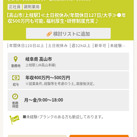
正社員
調剤薬局
【高山市/上枝駅】≪土日祝休み/年間休日127日/大手≫●年
収500万円も可能、福利厚生・研修制度充実♪
検討リストに追加
年間休日120日以上
土日祝休み
週32h以上
新卒可
未経験可
ブ
岐阜県 高山市
上枝駅 (JR高山本線)
勤務地
年収400万円～500万円
※就業条件、経験等を考慮のうえ、面接後決定。
給与
月～金/9:00～18:00
勤務
時間
■未経験・ブランクのある方も歓迎しております。