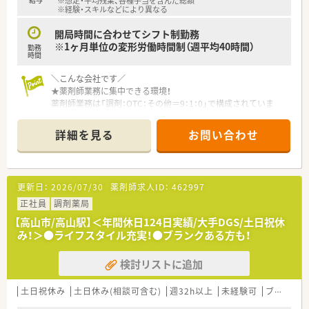
※想定・平均残業、各種手当を含んだ総額
向けた充実した薬歴研修などを完備してスキルアップを支援し
※経験・スキルなどにより異なる
ます。
■医療教育課から外部研修の案内や各種情報発信が定期的に行
開局時間に合わせてシフト制勤務
われており、継続的な学習を会社が全面的にバックアップしま
※1ヶ月単位の変形労働時間制（週平均40時間）
勤務
す。
時間
＼こんな会社です／
★薬剤師業務に集中できる環境！
薬剤師業務は「調剤：OTC：その他＝9：1：0」で構成されていま
す。
また、1人1台iPadが支給されるためカスタマイズ機能も利用で
詳細を見る
お問い合わせ
き、ストレスなく薬歴記載ができます。
このように利便性の高いシステムを導入することで、時間を有効
活用し対人業務を充実させることが可能です。
更新日：
2026/07/30
薬剤師求人ID：
462997
★地域に密着した健康ステーション！
スーパーやスポーツクラブなどのグループ企業と共に、多業種と
正社員
調剤薬局
連携した出店をしております。
【高山市/高山駅】＜年間休日124日実績/大手DGS/土日祝休
「調剤の待ち時間に買物を…」「いつも利用するスーパーでお薬
み！＞●ライフスタイル充実！●ブランクある方も！
を受け取れると便利…」といった利便性・集客力があり、
不特定多数の医療機関から発行された面分業の処方せんが集ま
検討リストに追加
ります。
取り扱う薬剤の種類が多く、疾患内容も多岐にわたっており、幅
広い勉強ができるのも特徴です。
土日祝休み
土日休み(相談可含む)
週32h以上
未経験可
ブランク可