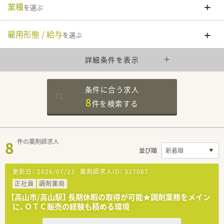
業種
を選ぶ
雇用形態 / 給与
を選ぶ
詳細条件を表示
条件に合う求人
8
件を
検索する
8
件の薬剤師求人
並び順
更新日：
2026/07/23
薬剤師求人ID：
327087
正社員
調剤薬局
【高山市/高山駅】 長期休暇の取得が可能★調剤業務をメイン
に、ＯＴＣ販売の経験も積める環境