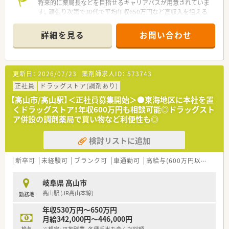
将来的に薬局長などを目指せるキャリアパスが用意されていま
す。頑張り次第で30代で平均年収650万円など高収入を狙える
やりがいのある職場ですよ。
詳細を見る
お問い合わせ
【店舗情報と応需状況について】
■高山駅から通勤可能な場所に位置し、幅広い医療機関から1日
あたり約150枚の処方箋を面受けで応需しています。
■薬剤師は常勤で7名、事務員も常勤3名とパート2名が在籍して
更新日：
2026/07/23
薬剤師求人ID：
573743
おり、手厚い人員体制で日々の業務を行っています。
■面受けのため様々な疾患の処方箋に触れる機会が多く、薬剤師
正社員
ドラッグストア(調剤あり)
としての対応力や専門的な知識を磨ける環境です。
【高山市/高山駅】＜正社員募集開始＞●東海地区に本社を置
くドラッグストア！年収600万円も相談可能◎ドラッグスト
【法人特徴について】
ア併設の調剤薬局で買い物など利便性も◎
■東証プライムに上場しているバローホールディングスのグル
ープ企業であり、安定した経営基盤を持つ大手法人です。
検討リストに追加
■調剤業務に集中できる環境作りに注力しており、雑務的な業務
は一切なく患者様との対話にしっかりと時間を使えます。
■全店舗において電子薬歴用のタブレット端末が1人1台ずつ導
新卒可
未経験可
ブランク可
車通勤可
高給与(600万円以上)
大
入されており、効率的に業務を進めることが可能です。
岐阜県 高山市
【こんな取り組みをしています】
高山駅 (JR高山本線)
勤務地
■ワークライフバランス推進のエクセレント企業として認定さ
れており、仕事と家庭の両立支援に会社を挙げて力を入れていま
年収530万円～650万円
す。
月給342,000円～446,000円
■研修認定薬剤師の取得に向けた費用負担や、キャリア採用者に
給与