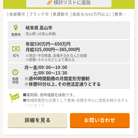
検討リストに追加
未経験可
ブランク可
車通勤可
高給与(600万円以上)
教育制度あり
岐阜県 高山市
高山駅 (JR高山本線)
勤務地
年収530万円～650万円
月給325,000円～385,000円
給与
※想定・平均残業、各種手当を含んだ総額
※経験・スキルなどにより異なる
月～金/09：00～19：00
土/09：00～13：30
※週40時間勤務の月間変形労働制
勤務
時間
※休憩60分以上、その他法定通りとする
■薬剤師、常時複数名体制です。
■地域密着型の企業として東海・北陸を中心に成長を続けるグル
ープ企業です。
福利厚生の充実や、教育・研修にも注力しています。
詳細を見る
お問い合わせ