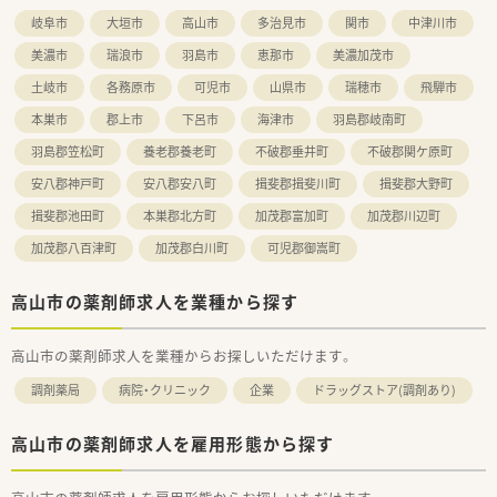
岐阜市
大垣市
高山市
多治見市
関市
中津川市
美濃市
瑞浪市
羽島市
恵那市
美濃加茂市
土岐市
各務原市
可児市
山県市
瑞穂市
飛騨市
本巣市
郡上市
下呂市
海津市
羽島郡岐南町
羽島郡笠松町
養老郡養老町
不破郡垂井町
不破郡関ケ原町
安八郡神戸町
安八郡安八町
揖斐郡揖斐川町
揖斐郡大野町
揖斐郡池田町
本巣郡北方町
加茂郡富加町
加茂郡川辺町
加茂郡八百津町
加茂郡白川町
可児郡御嵩町
高山市の薬剤師求人を業種から探す
高山市の薬剤師求人を業種からお探しいただけます。
調剤薬局
病院・クリニック
企業
ドラッグストア(調剤あり)
高山市の薬剤師求人を雇用形態から探す