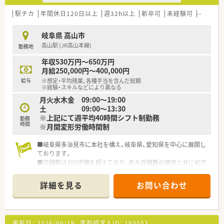
■「プラチナくるみん認定企業」「健康経営優良法人2023（大規模
法人部門）認定」等を取得し一人ひとりが働きやすい環境が整備
駅チカ
年間休日120日以上
週32h以上
新卒可
未経験可
ブラン
されています
■充実した研修制度、人事制度、評価制度、キャリア支援制度等
岐阜県 高山市
があるのも特徴です
高山駅 (JR高山本線)
勤務地
年収530万円～650万円
月給250,000円～400,000円
給与
※想定・平均残業、各種手当を含んだ総額
※経験・スキルなどにより異なる
月火水木金 09:00～19:00
土 09:00～13:30
※上記にて週平均40時間シフト制勤務
勤務
時間
※月間変形労働時間制
■岐阜県多治見市に本社を構え、岐阜県、愛知県を中心に展開し
ております。
■店舗数は300店舗を超えており、年々店舗数の増加と共に処方
箋枚数も増えております。
■年間5店舗程のペースで、毎年新規出店しております。
詳細を見る
お問い合わせ
更新日：
2026/06/19
薬剤師求人ID：
193553