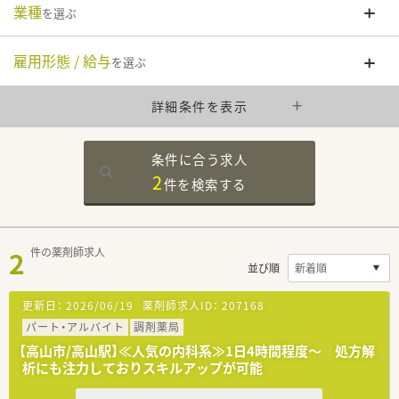
業種
を選ぶ
雇用形態 / 給与
を選ぶ
詳細条件を表示
条件に合う求人
2
件を
検索する
2
件の薬剤師求人
並び順
更新日：
2026/06/19
薬剤師求人ID：
207168
パート・アルバイト
調剤薬局
【高山市/高山駅】≪人気の内科系≫1日4時間程度～ 処方解
析にも注力しておりスキルアップが可能