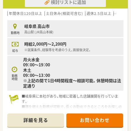
検討リストに追加
年間休日120日以上
土日休み(相談可含む)
週休2.5日以上
週32h以
岐阜県 高山市
高山駅 (JR高山本線)
勤務地
時給2,000円～2,200円
※就業条件、経験等を考慮のうえ、面接後決定。
給与
月火水金
09：00～19：00
木土
09：00～13：00
勤務
時間
※上記の間で1日4時間程度～相談可能。休憩時間は法
定通り
■岐阜県に本社があり、地域に密着した店舗展開を行っていま
す。
■腰を据えた勤務が可能で、長くお勤めできるところをお探しの
方にもオススメ！
■スタッフ全員で働きやすい環境を作っており、雰囲気は良好で
詳細を見る
お問い合わせ
す♪