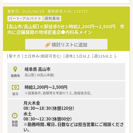
更新日：
2026/06/19
薬剤師求人ID：
218757
パート・アルバイト
調剤薬局
【高山市/高山駅】≪駅徒歩5分≫時給2,200円～2,500円 市
内に店舗展開の地域密着店●内科系メイン
検討リストに追加
駅チカ
土日休み(相談可含む)
週休2.5日以上
週32h以上
ブランク
岐阜県 高山市
高山駅 (JR高山本線)
勤務地
時給2,200円～2,500円
※就業条件、経験等を考慮のうえ、面接後決定。
給与
月火木金
08：30～18：30（休憩120分）
水土
08：30～12：30（休憩00分）
勤務
※勤務時間、曜日、日数などは担当営業にご相談くださ
時間
い。