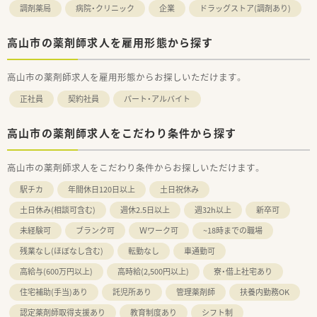
調剤薬局
病院・クリニック
企業
ドラッグストア(調剤あり)
高山市の薬剤師求人を雇用形態から探す
高山市の薬剤師求人を雇用形態からお探しいただけます。
正社員
契約社員
パート・アルバイト
高山市の薬剤師求人をこだわり条件から探す
高山市の薬剤師求人をこだわり条件からお探しいただけます。
駅チカ
年間休日120日以上
土日祝休み
土日休み(相談可含む)
週休2.5日以上
週32h以上
新卒可
未経験可
ブランク可
Ｗワーク可
~18時までの職場
残業なし(ほぼなし含む)
転勤なし
車通勤可
高給与(600万円以上)
高時給(2,500円以上)
寮・借上社宅あり
住宅補助(手当)あり
託児所あり
管理薬剤師
扶養内勤務OK
認定薬剤師取得支援あり
教育制度あり
シフト制