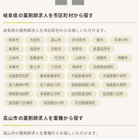
岐阜県の薬剤師求人を市区町村から探す
岐阜県の薬剤師求人を市区町村からお探しいただけます。
岐阜市
大垣市
高山市
多治見市
関市
中津川市
美濃市
瑞浪市
羽島市
恵那市
美濃加茂市
土岐市
各務原市
可児市
山県市
瑞穂市
飛騨市
本巣市
郡上市
下呂市
海津市
羽島郡岐南町
羽島郡笠松町
養老郡養老町
不破郡垂井町
不破郡関ケ原町
安八郡神戸町
安八郡安八町
揖斐郡揖斐川町
揖斐郡大野町
揖斐郡池田町
本巣郡北方町
加茂郡富加町
加茂郡川辺町
加茂郡八百津町
加茂郡白川町
可児郡御嵩町
高山市の薬剤師求人を業種から探す
高山市の薬剤師求人を業種からお探しいただけます。