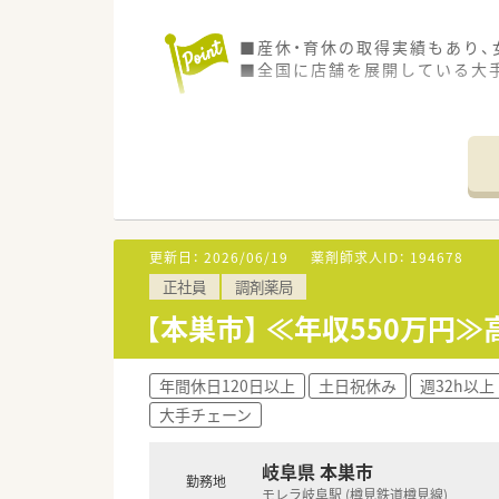
■産休・育休の取得実績もあり
■全国に店舗を展開している大
更新日：
2026/06/19
薬剤師求人ID：
194678
正社員
調剤薬局
【本巣市】 ≪年収550万
年間休日120日以上
土日祝休み
週32h以上
大手チェーン
岐阜県 本巣市
勤務地
モレラ岐阜駅 (樽見鉄道樽見線)