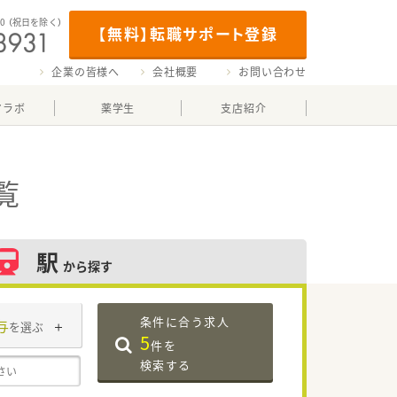
00
（祝日を除く）
【無料】転職サポート登録
企業の皆様へ
会社概要
お問い合わせ
マラボ
薬学生
支店紹介
覧
駅
から探す
条件に合う求人
与
を選ぶ
5
件を
検索する