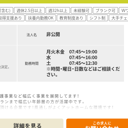
含む)
週休2.5日以上
週32h以上
未経験可
ブランク可
Ｗ
取得支援あり
扶養内勤務OK
教育制度あり
シフト制
大手チェ
非公開
法人名
月火木金 07:45～19:00
水 07:45～16:00
土 07:45～12:30
勤務時間
後決定。
※時間・曜日・日数などはご相談くだ
さい。
護事業など幅広く事業を展開してます！
テランまで幅広い年齢層の方が活躍中です。
頂ける企業です！風通しがよくアットホームな環境です！
この求人に
詳細を見る