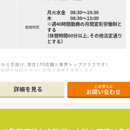
月火水金 08:30～19:30
木 08:30～13:00
※週40時間勤務の月間変形労働制と
勤務時間
する
（休憩時間60分以上、その他法定通り
とする）
前から手掛け、現在170店舗と業界トップクラスです！
へ、医師や医院の方々と密接な連携を実現します。
るため、関係性が良好で疑義照会などもスムーズです。
人三脚で患者さまの治療に向き合っています。
この求人に
局などの職場体験や地域活動も積極的に行っています。
詳細を見る
お問い合わせ
アパス！
申告制度があるので、キャリアアップに挑戦できます。
ネージャーや支店長、採用・教育などの人事業務、
発に携わるなど、活躍できる場が沢山あります。
て、在宅医療や漢方といった専門分野を極める道もあります。
5年目以上になると、独立という新たな道も開けます。