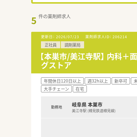
件の薬剤師求人
5
更新日：
2026/07/23
薬剤師求人ID：
206214
正社員
調剤薬局
【本巣市/美江寺駅】 内科
グストア
年間休日120日以上
週32h以上
新卒可
大手チェーン
在宅
岐阜県 本巣市
勤務地
美江寺駅 (樽見鉄道樽見線)