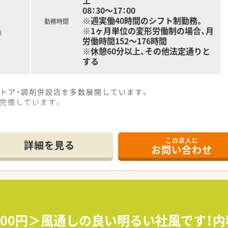
土
08：30～17：00
※週実働40時間のシフト制勤務。
勤務時間
※1ヶ月単位の変形労働制の場合、月
額
労働時間152～176時間
※休憩60分以上、その他法定通りと
する
トア・調剤併設店を多数展開しています。
完備しています。
この求人に
詳細を見る
お問い合わせ
2500円＞風通しの良い明るい社風です！