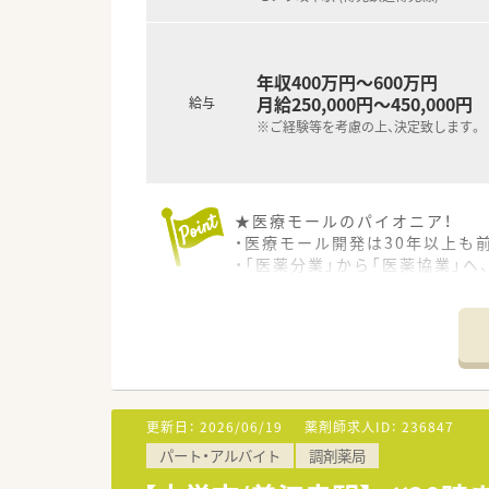
年収400万円～600万円
月給250,000円～450,000円
給与
※ご経験等を考慮の上、決定致します。
★医療モールのパイオニア！
・医療モール開発は30年以上も
・「医薬分業」から「医薬協業」
・医師と連携して開局をしてい
・合同勉強会を開催するなど、二
・こどもクリニック＆こども薬
★大手ならではの多彩なキャリ
・社内公募制度や年に1回の自己
・店舗での業務経験を活かし、マ
更新日：
2026/06/19
薬剤師求人ID：
236847
医療モール開発といった新規開
パート・アルバイト
調剤薬局
・薬剤師のスペシャリストとし
・独立支援制度もありますので、