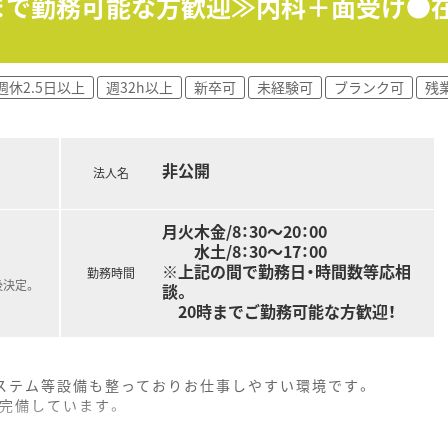
0時まで勤務可能な方歓迎≫内科＋面受け
成長する環境を意識しているため、非常に働きやすい社風です。
がとても良かった」という意見を多くいただいております。
週休2.5日以上
週32h以上
新卒可
未経験可
ブランク可
残
療業界では高水準の人材定着率「97％」と非常に高いです。
時間と少なく、残業も全社平均11時間程と無理なく働けます。
の影響を受け辛い経営を行っているので安定しています。
非公開
とサポート！
法人名
て復帰、女性が長く働き続けられる企業を目指しています。
時短制度はお子様が小学生になる迄延長する事が可能です。
月火木金/8：30～20：00
するという社風なので取得率は80%以上と高い水準です。
水土/8：30～17：00
豊富にあり、薬剤師や社会人としての知識を身に付けれます。
※上記の間で勤務日・時間数等応相
勤務時間
後決定。
談。
20時までご勤務可能な方歓迎！
システム等設備も整っておりお仕事しやすい環境です。
完備しています。