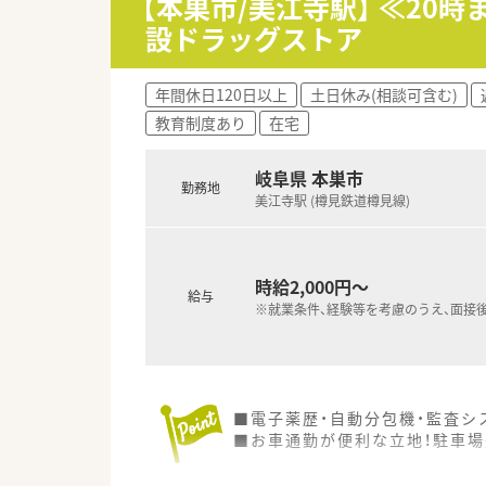
【本巣市/美江寺駅】 ≪2
設ドラッグストア
★働きやすさは抜群です！
・ノルマなども無くノビノビと
・入社の決め手は「薬局の雰囲気
年間休日120日以上
土日休み(相談可含む)
・働きやすい社風の証として、医
教育制度あり
在宅
・月平均の所定労働時間は161
・営業利益率が高く、報酬改定
岐阜県 本巣市
勤務地
★充実した福利厚生でしっかり
美江寺駅 (樽見鉄道樽見線)
・社長自身も産休育休を取得し
・育休はお子様が3歳になる迄、
・有休は、みんなで助け合い取得
・会社負担のeラーニング研修も
時給2,000円～
給与
※就業条件、経験等を考慮のうえ、面接
■電子薬歴・自動分包機・監査
■お車通勤が便利な立地！駐車場