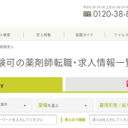
平日9：30-19：00 土日10：00-19：
人検索
求人特集
転職ガイド
ファル
験可
の薬剤師転職・求人情報一
す
業種
雇用形態 / 給
本巣市
を選ぶ
求人IDで検索