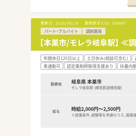
更新日：
2026/06/19
薬剤師求人ID：
194847
パート・アルバイト
調剤薬局
【本巣市/モレラ岐阜駅】 
年間休日120日以上
土日休み(相談可含む)
車通勤可
認定薬剤師取得支援あり
扶養内勤
岐阜県 本巣市
勤務地
モレラ岐阜駅 (樽見鉄道樽見線)
時給2,000円～2,500円
給与
※就業条件、経験等を考慮のうえ、面接