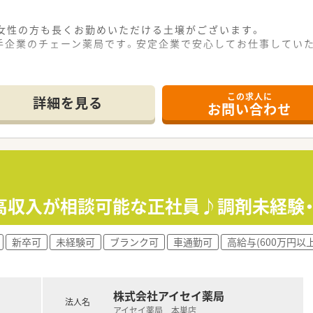
、女性の方も長くお勤めいただける土壌がございます。
手企業のチェーン薬局です。安定企業で安心してお仕事してい
この求人に
詳細を見る
お問い合わせ
円≫高収入が相談可能な正社員♪調剤未経験
新卒可
未経験可
ブランク可
車通勤可
高給与(600万円以上
株式会社アイセイ薬局
法人名
アイセイ薬局 本巣店