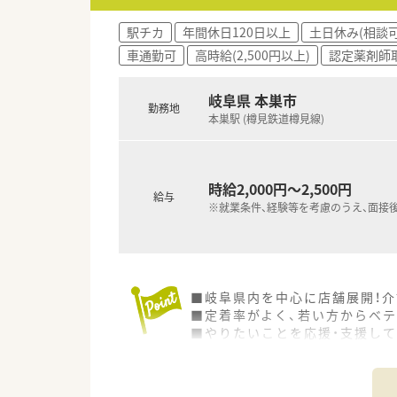
駅チカ
年間休日120日以上
土日休み(相談可
車通勤可
高時給(2,500円以上)
認定薬剤師
岐阜県 本巣市
勤務地
本巣駅 (樽見鉄道樽見線)
時給2,000円～2,500円
給与
※就業条件、経験等を考慮のうえ、面接
■岐阜県内を中心に店舗展開！介
■定着率がよく、若い方からベ
■やりたいことを応援・支援して