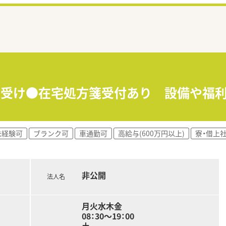
＋面受け●在宅処方箋受付あり 設備や福
未経験可
ブランク可
車通勤可
高給与(600万円以上)
寮・借上
非公開
法人名
月火水木金
08：30～19：00