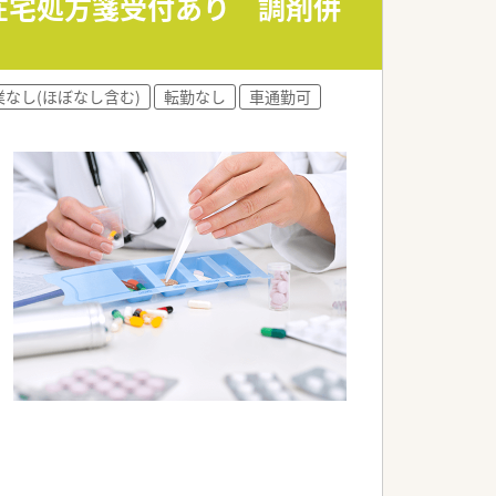
●在宅処方箋受付あり 調剤併
業なし(ほぼなし含む)
転勤なし
車通勤可