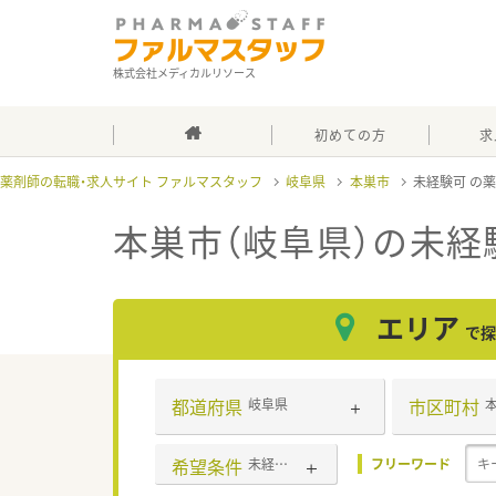
株式会社メディカルリソース
初めての方
求
薬剤師の転職・求人サイト ファルマスタッフ
岐阜県
本巣市
未経験可
本巣市（岐阜県）の未経
エリア
で探
都道府県
市区町村
岐阜県
希望条件
未経験可
フリーワード