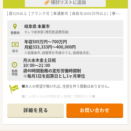
検討リストに追加
週32h以上
ブランク可
車通勤可
高給与(600万円以上)
寮・借上社宅あり
岐阜県 本巣市
モレラ岐阜駅 (樽見鉄道樽見線)
勤務地
年収505万円～700万円
月給333,333円～400,000円
給与
※就業条件、経験等を考慮のうえ、面接後決定。
月火水木金土日祝
10：00～21：00
週40時間勤務の変形労働時間制
勤務
時間
※毎月1日を起算日とし1ヶ月単位
■本人の希望が無ければ、住居を伴う異動はありません。
■この求人は大手薬局求人特集に掲載中です■
詳細を見る
お問い合わせ