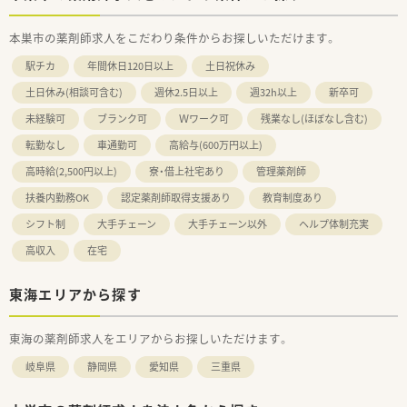
本巣市の薬剤師求人をこだわり条件からお探しいただけます。
駅チカ
年間休日120日以上
土日祝休み
土日休み(相談可含む)
週休2.5日以上
週32h以上
新卒可
未経験可
ブランク可
Ｗワーク可
残業なし(ほぼなし含む)
転勤なし
車通勤可
高給与(600万円以上)
高時給(2,500円以上)
寮・借上社宅あり
管理薬剤師
扶養内勤務OK
認定薬剤師取得支援あり
教育制度あり
シフト制
大手チェーン
大手チェーン以外
ヘルプ体制充実
高収入
在宅
東海エリアから探す
東海の薬剤師求人をエリアからお探しいただけます。
岐阜県
静岡県
愛知県
三重県