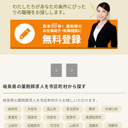
わたしたちがあなたの条件にぴった
りの職場をお探しします。
岐阜県の薬剤師求人を市区町村から探す
岐阜県の薬剤師求人を市区町村からお探しいただけます。
岐阜市
大垣市
高山市
多治見市
関市
中津川市
美濃市
瑞浪市
羽島市
恵那市
美濃加茂市
土岐市
各務原市
可児市
山県市
瑞穂市
飛騨市