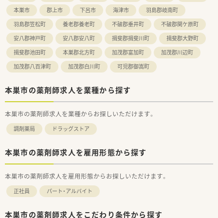
本巣市
郡上市
下呂市
海津市
羽島郡岐南町
羽島郡笠松町
養老郡養老町
不破郡垂井町
不破郡関ケ原町
安八郡神戸町
安八郡安八町
揖斐郡揖斐川町
揖斐郡大野町
揖斐郡池田町
本巣郡北方町
加茂郡富加町
加茂郡川辺町
加茂郡八百津町
加茂郡白川町
可児郡御嵩町
本巣市の薬剤師求人を業種から探す
本巣市の薬剤師求人を業種からお探しいただけます。
調剤薬局
ドラッグストア
本巣市の薬剤師求人を雇用形態から探す
本巣市の薬剤師求人を雇用形態からお探しいただけます。
正社員
パート・アルバイト
本巣市の薬剤師求人をこだわり条件から探す