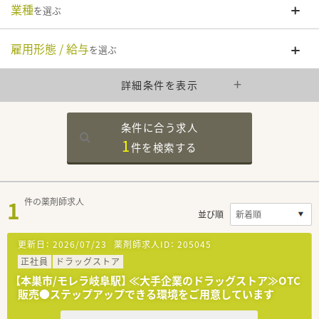
業種
を選ぶ
雇用形態 / 給与
を選ぶ
詳細条件を表示
条件に合う求人
1
件を
検索する
1
件の薬剤師求人
並び順
更新日：
2026/07/23
薬剤師求人ID：
205045
正社員
ドラッグストア
【本巣市/モレラ岐阜駅】 ≪大手企業のドラッグストア≫OTC
販売●ステップアップできる環境をご用意しています