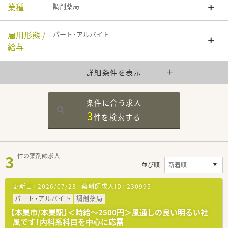
業種
調剤薬局
雇用形態 /
パート・アルバイト
給与
詳細条件を表示
条件に合う求人
3
件を
検索する
3
件の薬剤師求人
並び順
更新日：
2026/07/23
薬剤師求人ID：
230995
パート・アルバイト
調剤薬局
【本巣市/本巣駅】＜時給～2500円＞風通しの良い明るい社
風です！内科系科目を中心に応需