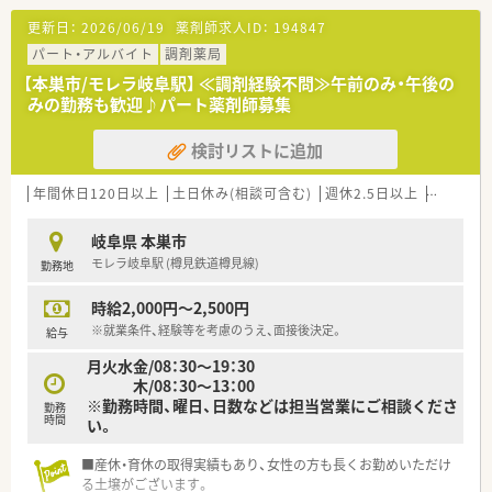
更新日：
2026/06/19
薬剤師求人ID：
194847
パート・アルバイト
調剤薬局
【本巣市/モレラ岐阜駅】 ≪調剤経験不問≫午前のみ・午後の
みの勤務も歓迎♪パート薬剤師募集
検討リストに追加
年間休日120日以上
土日休み(相談可含む)
週休2.5日以上
週32h以
岐阜県 本巣市
モレラ岐阜駅 (樽見鉄道樽見線)
勤務地
時給2,000円～2,500円
※就業条件、経験等を考慮のうえ、面接後決定。
給与
月火水金/08：30～19：30
木/08：30～13：00
※勤務時間、曜日、日数などは担当営業にご相談くださ
勤務
時間
い。
■産休・育休の取得実績もあり、女性の方も長くお勤めいただけ
る土壌がございます。