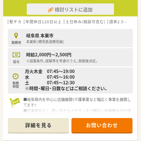
検討リストに追加
駅チカ
年間休日120日以上
土日休み(相談可含む)
週休2.5日以上
岐阜県 本巣市
本巣駅 (樽見鉄道樽見線)
勤務地
時給2,000円～2,500円
※就業条件、経験等を考慮のうえ、面接後決定。
給与
月火木金 07:45～19:00
水 07:45～16:00
土 07:45～12:30
勤務
時間
※時間・曜日・日数などはご相談ください。
■岐阜県内を中心に店舗展開！介護事業など幅広く事業を展開し
てます！
■定着率がよく、若い方からベテランまで幅広い年齢層の方が活
躍中です。
■やりたいことを応援・支援して頂ける企業です！風通しがよく
詳細を見る
お問い合わせ
アットホームな環境です！