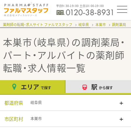
平日9：30-19：00 土日10：00-19：00
薬剤師の転職・求人サイト ファルマスタッフ
岐阜県
本巣市
調剤薬局
本巣市（岐阜県）の調剤薬局・
パート・アルバイト
の薬剤師
転職・求人情報一覧
エリア
駅
で探す
から探す
都道府県
岐阜県
市区町村
本巣市