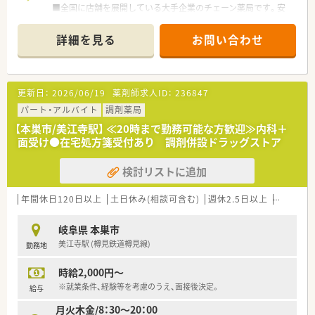
■全国に店舗を展開している大手企業のチェーン薬局です。安
定企業で安心してお仕事していただけます。
詳細を見る
お問い合わせ
更新日：
2026/06/19
薬剤師求人ID：
236847
パート・アルバイト
調剤薬局
【本巣市/美江寺駅】 ≪20時まで勤務可能な方歓迎≫内科＋
面受け●在宅処方箋受付あり 調剤併設ドラッグストア
検討リストに追加
年間休日120日以上
土日休み(相談可含む)
週休2.5日以上
週32h以
岐阜県 本巣市
美江寺駅 (樽見鉄道樽見線)
勤務地
時給2,000円～
※就業条件、経験等を考慮のうえ、面接後決定。
給与
月火木金/8：30～20：00