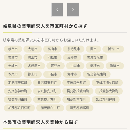
岐阜県の薬剤師求人を市区町村から探す
岐阜県の薬剤師求人を市区町村からお探しいただけます。
岐阜市
大垣市
高山市
多治見市
関市
中津川市
美濃市
瑞浪市
羽島市
恵那市
美濃加茂市
土岐市
各務原市
可児市
山県市
瑞穂市
飛騨市
本巣市
郡上市
下呂市
海津市
羽島郡岐南町
羽島郡笠松町
養老郡養老町
不破郡垂井町
不破郡関ケ原町
安八郡神戸町
安八郡安八町
揖斐郡揖斐川町
揖斐郡大野町
揖斐郡池田町
本巣郡北方町
加茂郡富加町
加茂郡川辺町
加茂郡八百津町
加茂郡白川町
可児郡御嵩町
本巣市の薬剤師求人を業種から探す